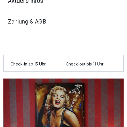
Aktuelle Infos
Zahlung & AGB
Einzelzimmer
1 Erwachsenen
Ausstattung
Zusatznächte
Check-in ab 15 Uhr
Check-out bis 11 Uhr
Für 2 Tage
119,00 €
p.P. ab
Familienzimmer
2 Erwachsene und 1 Kind