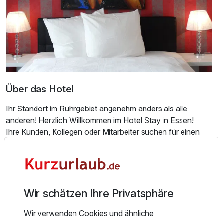
Ausstattung
Zusatznächte
Für 2 Tage
74,00 €
p.P. ab
Über das Hotel
Ihr Standort im Ruhrgebiet angenehm anders als alle
anderen! Herzlich Willkommen im Hotel Stay in Essen!
Ihre Kunden, Kollegen oder Mitarbeiter suchen für einen
Aufenthalt in Essen eine Unterkunft? Mitten in der City,
modern und komfortabel, ansprechend und mit fröhlichen
Menschen? Dann kommen sie zu uns!
Der Empfang findet an der Rezeption des angrenzenden
Wir schätzen Ihre Privatsphäre
Art Hotel Körschen statt.
Wir verwenden Cookies und ähnliche
Unser Hotel ist zentral gelegen: binnen weniger Minuten