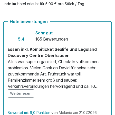
Hunde im Hotel erlaubt für 5,00 € pro Stück / Tag
Hotelbewertungen
Sehr gut
5,4
185 Bewertungen
Essen inkl. Kombiticket Sealife und Legoland
Discovery Centre Oberhausen
Alles war super organisiert, Check-In vollkommen
problemlos. Vielen Dank an David für seine sehr
zuvorkommende Art. Frühstück war toll.
Familienzimmer sehr groß und sauber.
Verkehrsverbindungen hervorragend und ca. 10
Minuten zu Fuß bis in die Fußgängerzone mit diversen
Weiterlesen
Geschäften und Gastronomie. Wir kommen sicher
noch mal wieder. Wir kommen sicher wieder.
Bewertet mit 6,0 Punkten
von Melanie am 21.07.2026