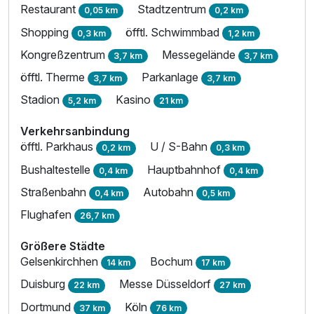
Restaurant
Stadtzentrum
0,05 km
0,2 km
Shopping
öfftl. Schwimmbad
0,3 km
1,2 km
Kongreßzentrum
Messegelände
3,7 km
3,7 km
öfftl. Therme
Parkanlage
3,7 km
3,7 km
Stadion
Kasino
5,2 km
21 km
Verkehrsanbindung
öfftl. Parkhaus
U / S-Bahn
0,2 km
0,3 km
Bushaltestelle
Hauptbahnhof
0,4 km
0,4 km
Straßenbahn
Autobahn
0,4 km
0,5 km
Flughafen
26,7 km
Größere Städte
Gelsenkirchhen
Bochum
14 km
17 km
Duisburg
Messe Düsseldorf
22 km
27 km
Dortmund
Köln
37 km
76 km