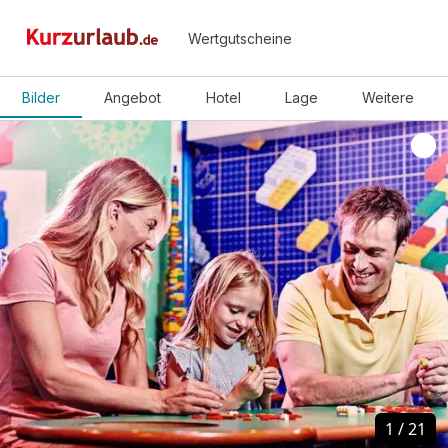
Wertgutscheine
Bilder
Angebot
Hotel
Lage
Weitere
1
1
/
/
21
21