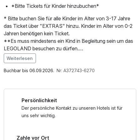
*Bitte Tickets für Kinder hinzubuchen*
* Bitte buchen Sie für alle Kinder im Alter von 3-17 Jahre
das Ticket über "EXTRAS" hinzu. Kinder im Alter von 0-2
Jahren benötigen kein Ticket.
**Es muss mindestens ein Kind in Begleitung sein um das
LEGOLAND besuchen zu dürfen.
Weiterlesen
Herzlich willkommen im Hotel Stay in Essen!
Im Angebot enthalten
Nach einem herzlichen Empfang genießen Sie bei einem
1 x Welcome Drink, 1 Flasche Mineralwasser, kostenfreier
Buchbar bis 06.09.2026.
Nr: A372743-6270
Prosecco, Bier oder alkoholfreiem Getränk unsere kleine
Kaffee/Tee im Zimmer
Ausstellung im Art Hotel Körschen.
Nach einer entspannten und geruhsamen Nacht genießen
Persönlichkeit
Sie unser großes Frühstücksbuffet,
bevor Sie auf Entdeckungsreise durch Essen und
Der persönliche Kontakt zu unseren Hotels ist für
Umgebung starten können.
uns sehr wichtig.
Sie bekommen von uns ein kostenloses Info-Magazin für
die Ruhrgebietsregion mit auf den Weg.
Zahle vor Ort
Genießen Sie eine schöne und ereignisreiche Zeit in der