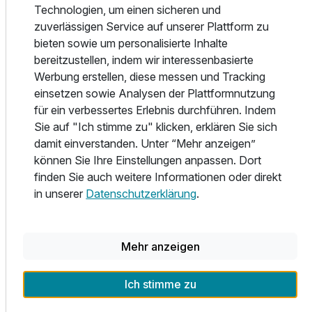
Technologien, um einen sicheren und
erreichen Sie zu Fuß die Innenstadt mit Geschäften und
zuverlässigen Service auf unserer Plattform zu
Restaurants: Zum neuen Einkaufszentrum Limbecker Platz
bieten sowie um personalisierte Inhalte
sind es 500 Meter und zum Bahnhof 400m.
bereitzustellen, indem wir interessenbasierte
Alle Zimmer sind modern eingerichtet und je nach Etage mit
Werbung erstellen, diese messen und Tracking
einem anderen Motto versehen. Ob Hollywoodstars,
einsetzen sowie Analysen der Plattformnutzung
Ruhrgebietsthemen, Essen aus dem Blick eines Fotografen
für ein verbessertes Erlebnis durchführen. Indem
oder James Bond. Lassen Sie sich überraschen.
Sie auf "Ich stimme zu" klicken, erklären Sie sich
damit einverstanden. Unter “Mehr anzeigen”
können Sie Ihre Einstellungen anpassen. Dort
Starten Sie den Tag mit einem großen und liebevoll
finden Sie auch weitere Informationen oder direkt
arrangiertem Frühstücksbuffet, im angrenzenden Art Hotel
in unserer
Datenschutzerklärung
.
Körschen.
Wir servieren frischen Kaffee, Cappuccino, eine große
Auswahl an Teesorten soviel Sie mögen.
Neben einer Auswahl an frischen Brötchen und Broten,
Mehr anzeigen
finden Sie eine sehr große Auswahl von Konfitüren, Honig,
diversen Käse- und frischen Wurst- und Schinkensorten.
Ich stimme zu
Frischer Lachs und geräucherte Forelle, verschiedene
Antipasti und eine riesige Auswahl an Cerealien und Müsli,