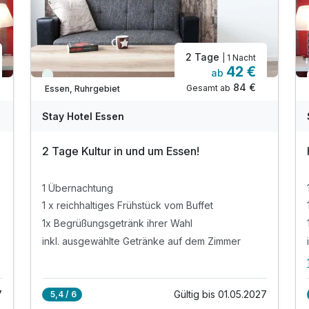
2 Tage
| 1 Nacht
42 €
ab
Viele Termine frei
84 €
Gesamt ab
Essen, Ruhrgebiet
Stay Hotel Essen
2 Tage Kultur in und um Essen!
1 Übernachtung
1 x reichhaltiges Frühstück vom Buffet
1x Begrüßungsgetränk ihrer Wahl
inkl. ausgewählte Getränke auf dem Zimmer
7
Gültig bis 01.05.2027
5,4 / 6