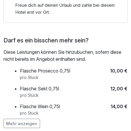
ehemals "grünen Stadt Europas".
Freue dich auf deinen Urlaub und zahle bei diesem
Hotel erst vor Ort.
Starten sie perfekt in den Tag mit unserem sehr schönen
und üppigen Frühstücksbuffet.
Frisch gestärkt können Sie , in kürzester Zeit die schönsten
Darf es ein bisschen mehr sein?
Ecken Essens erreichen.
Zum Beispiel Richtung Baldeneysee, Villa Hügel oder der
Diese Leistungen können Sie hinzubuchen, sofern diese
Zeche Zollverein, verbinden sie Natur mit Kultur und
nicht bereits im Angebot enthalten sind.
Erlebnis.
Stadtrundfahrten und Fahrten in angrenzende Städte
Flasche Prosecco 0,75l
10,00 €
können Sie am nur 5 Gehminuten entfernten
pro Stück
Hauptbahnhof beginnen ( Saison abhängig möglich).
Flasche Sekt 0,75l
12,00 €
Die Innenstadt ist ein Katzensprung von unserem Hotel
pro Stück
entfernt und bietet ihnen alles was das Herz begehrt.
Bummeln, shoppen, Restaurants, Bars, Cafes und
Flasche Wein 0,75l
14,00 €
Nachtclubs laden sie ein.
pro Stück
Wir helfen Ihnen gerne bei Buchungen für Musicals,
Mehr anzeigen
Theater, Variete-, und Konzertveranstaltungen.