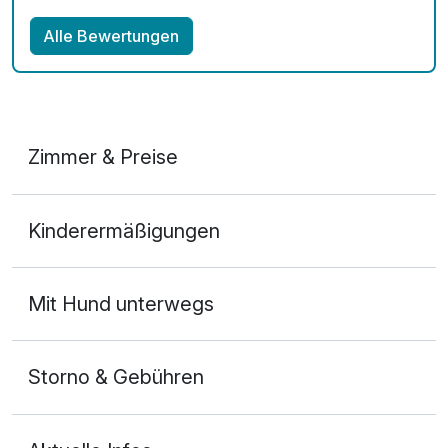
Alle Bewertungen
Zimmer & Preise
Doppelzimmer
Kinderermäßigungen
2 Erwachsene
Ausstattung
Mit Hund unterwegs
Zusatznächte
Storno & Gebühren
Für 2 Tage
69,00 €
p.P. ab