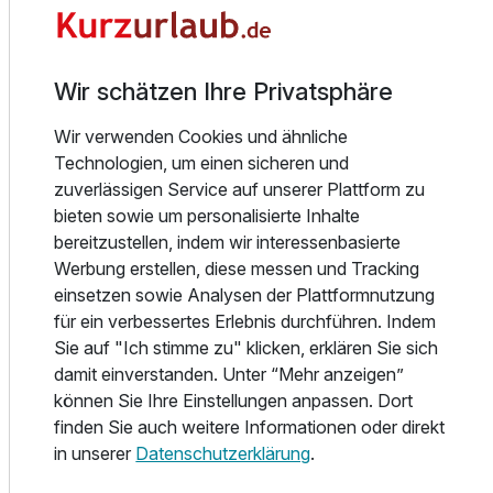
luxuriösen Apartments sind perfekt für Familien mit Kindern
oder Freundesgruppen und verfügen über ein eigenes Bad
sowie eine Küchenzeile und einen großzügigen
Wohnbereich.
Wir schätzen Ihre Privatsphäre
Wir verwenden Cookies und ähnliche
Das Sunday Resort Schwielowsee bietet seinen Gästen
Technologien, um einen sicheren und
eine köstliche saisonale Küche in verschiedenen
zuverlässigen Service auf unserer Plattform zu
Restaurants: Im Seapoint Restaurant des Resorts
bieten sowie um personalisierte Inhalte
genießen Sie internationale Küche. Das Harbour
bereitzustellen, indem wir interessenbasierte
Restaurant ist die perfekte Szenerie für die Kreationen aus
Werbung erstellen, diese messen und Tracking
der offenen Küche des Chefs. Bar Havanna verwöhnt Sie
einsetzen sowie Analysen der Plattformnutzung
mit einer Auswahl an Getränken und Cocktails.
für ein verbessertes Erlebnis durchführen. Indem
Entspannung finden Sie im Spa, das mit einem
Ausstattung
Sie auf "Ich stimme zu" klicken, erklären Sie sich
umfangreichen Angebot an Einrichtungen wie einer Bio-
damit einverstanden. Unter “Mehr anzeigen”
Sauna und einer Finnischen Sauna sowie Dampfbad
Für 8 Tage
779,00 €
p.P. ab
können Sie Ihre Einstellungen anpassen. Dort
ausgestattet ist. Entdecken Sie das Angebot an Körper-
finden Sie auch weitere Informationen oder direkt
und Schönheitsbehandlungen sowie exklusiven
in unserer
Datenschutzerklärung
.
Massagen, die von einem engagierten Spa-Team aus
erfahrenen Therapeuten zusammengestellt werden.