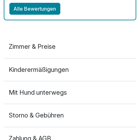
Alle Bewertungen
Zimmer & Preise
Doppelzimmer Executive
Kinderermäßigungen
2 Erwachsene und 1 Kind
Mit Hund unterwegs
Storno & Gebühren
Zahlung & AGB