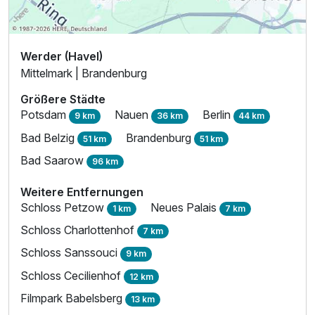
Werder (Havel)
Mittelmark | Brandenburg
Größere Städte
Potsdam
Nauen
Berlin
9 km
36 km
44 km
Bad Belzig
Brandenburg
51 km
51 km
Bad Saarow
96 km
Weitere Entfernungen
Schloss Petzow
Neues Palais
1 km
7 km
Schloss Charlottenhof
7 km
Schloss Sanssouci
9 km
Schloss Cecilienhof
12 km
Filmpark Babelsberg
13 km