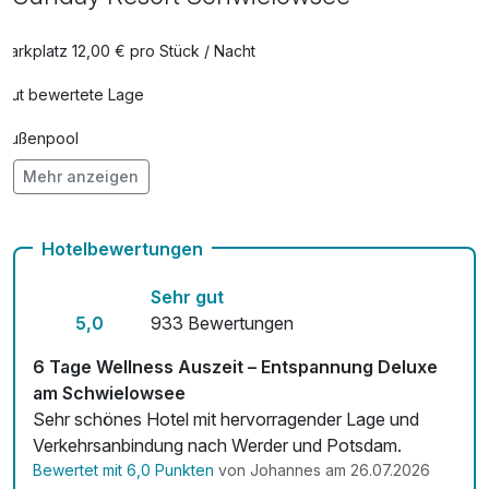
Parkplatz 12,00 € pro Stück / Nacht
Gut bewertete Lage
Außenpool
Mehr anzeigen
Vielseitiger Wellnessbereich
Hunde im Hotel erlaubt für 15,00 € pro Stück / Tag
Hotelbewertungen
Auch vegetarische Speisen
Sehr gut
Fahrradverleih
5,0
933 Bewertungen
Fitnessgeräte stehen bereit
6 Tage Wellness Auszeit – Entspannung Deluxe
am Schwielowsee
Kostenloses W-LAN
Sehr schönes Hotel mit hervorragender Lage und
Verkehrsanbindung nach Werder und Potsdam.
Zimmerservice verfügbar
Bewertet mit 6,0 Punkten
von Johannes am 26.07.2026
Mit Hotelbar