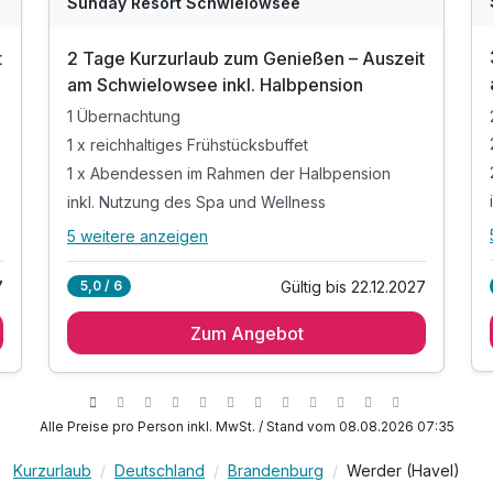
Sunday Resort Schwielowsee
t
2 Tage Kurzurlaub zum Genießen – Auszeit
am Schwielowsee inkl. Halbpension
1 Übernachtung
1 x reichhaltiges Frühstücksbuffet
1 x Abendessen im Rahmen der Halbpension
inkl. Nutzung des Spa und Wellness
5 weitere anzeigen
Alle Inklusivleistungen
9 enthalten
7
Gültig bis 22.12.2027
5,0 / 6
1 Übernachtung
Zum Angebot
1 x reichhaltiges Frühstücksbuffet
1 x Abendessen im Rahmen der Halbpension
inkl. Nutzung des Spa und Wellness
inkl. Leihbademantel
Alle Preise pro Person inkl. MwSt. / Stand vom 08.08.2026 07:35
inkl. Nutzung des Fitnessbereichs
Kurzurlaub
Deutschland
Brandenburg
Werder (Havel)
inkl. Wlan Nutzung