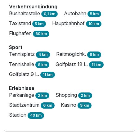
Verkehrsanbindung
Bushaltestelle
Autobahn
0,1 km
5 km
Taxistand
Hauptbahnhof
5 km
10 km
Flughafen
60 km
Sport
Tennisplatz
Reitmöglichk.
4 km
8 km
Tennishalle
Golfplatz 18 L.
8 km
11 km
Golfplatz 9 L.
11 km
Erlebnisse
Parkanlage
Shopping
2 km
2 km
Stadtzentrum
Kasino
6 km
9 km
Stadion
40 km