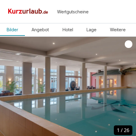
Wertgutscheine
Bilder
Angebot
Hotel
Lage
Weitere
1
1
/
/
26
26