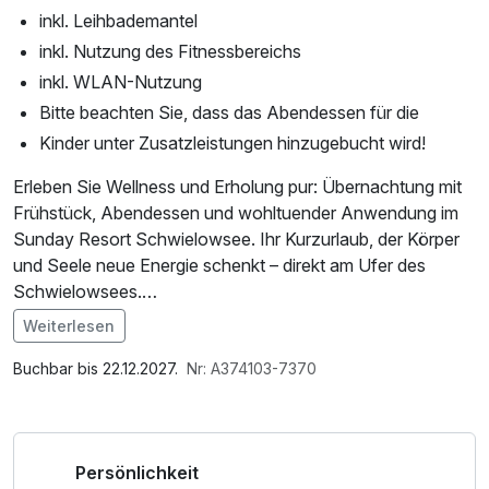
inkl. Leihbademantel
inkl. Nutzung des Fitnessbereichs
inkl. WLAN-Nutzung
Bitte beachten Sie, dass das Abendessen für die
Kinder unter Zusatzleistungen hinzugebucht wird!
Erleben Sie Wellness und Erholung pur: Übernachtung mit
Frühstück, Abendessen und wohltuender Anwendung im
Sunday Resort Schwielowsee. Ihr Kurzurlaub, der Körper
und Seele neue Energie schenkt – direkt am Ufer des
Schwielowsees.
Weiterlesen
* Bitte wählen Sie aus folgenden drei
Im Angebot enthalten
Wohlfühlanwendungen und vereinbaren vor Anreise einen
Saunabenutzung, Leihbademantel, Nutzung des
Buchbar bis 22.12.2027.
Nr: A374103-7370
Termin:
Fitnessbereichs, Nutzung des Wellnessbereichs, W-LAN
- entspannende Massage (20 Minuten)
Nutzung / Internetnutzung, Nutzung Öffentliches
- wohltuendes Körperpeeling (20 Minuten)
Internetterminal
Persönlichkeit
- kräftigende Körperpackung (20 Minuten)