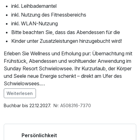
inkl. Leihbademantel
inkl. Nutzung des Fitnessbereichs
inkl. WLAN-Nutzung
Bitte beachten Sie, dass das Abendessen für die
Kinder unter Zusatzleistungen hinzugebucht wird!
Erleben Sie Wellness und Erholung pur: Übernachtung mit
Frühstück, Abendessen und wohltuender Anwendung im
Sunday Resort Schwielowsee. Ihr Kurzurlaub, der Körper
und Seele neue Energie schenkt – direkt am Ufer des
Schwielowsees.
Weiterlesen
* Bitte wählen Sie aus folgenden drei
Im Angebot enthalten
Wohlfühlanwendungen und vereinbaren vor Anreise einen
Saunabenutzung, Leihbademantel, Nutzung des
Buchbar bis 22.12.2027.
Nr: A508316-7370
Termin:
Fitnessbereichs, Nutzung des Wellnessbereichs, W-LAN
- entspannende Massage (20 Minuten)
Nutzung / Internetnutzung, Nutzung Öffentliches
- wohltuendes Körperpeeling (20 Minuten)
Internetterminal
Persönlichkeit
- kräftigende Körperpackung (20 Minuten)