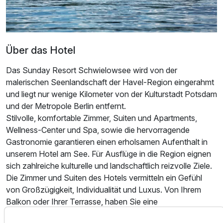
Über das Hotel
Das Sunday Resort Schwielowsee wird von der
malerischen Seenlandschaft der Havel-Region eingerahmt
und liegt nur wenige Kilometer von der Kulturstadt Potsdam
Ausstattung
und der Metropole Berlin entfernt.
Stilvolle, komfortable Zimmer, Suiten und Apartments,
Für 3 Tage
234,00 €
Wellness-Center und Spa, sowie die hervorragende
p.P. ab
Gastronomie garantieren einen erholsamen Aufenthalt in
unserem Hotel am See. Für Ausflüge in die Region eignen
sich zahlreiche kulturelle und landschaftlich reizvolle Ziele.
Die Zimmer und Suiten des Hotels vermitteln ein Gefühl
von Großzügigkeit, Individualität und Luxus. Von Ihrem
Doppelzimmer Superior
Balkon oder Ihrer Terrasse, haben Sie eine
2 Erwachsene und 1 Kind
atemberaubende Aussicht auf das Land oder den See. Die