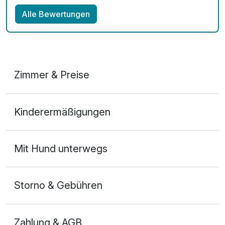
Alle Bewertungen
Zimmer & Preise
Doppelzimmer Executive
Kinderermäßigungen
2 Erwachsene und 1 Kind
Mit Hund unterwegs
Storno & Gebühren
Zahlung & AGB