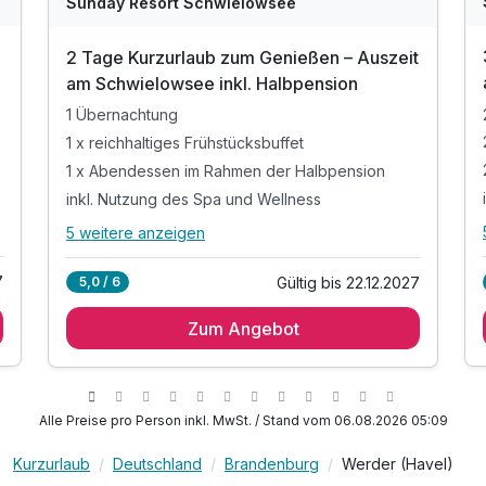
Sunday Resort Schwielowsee
2 Tage Kurzurlaub zum Genießen – Auszeit
am Schwielowsee inkl. Halbpension
1 Übernachtung
1 x reichhaltiges Frühstücksbuffet
1 x Abendessen im Rahmen der Halbpension
)
inkl. Nutzung des Spa und Wellness
5 weitere anzeigen
Alle Inklusivleistungen
9 enthalten
7
Gültig bis 22.12.2027
5,0 / 6
1 Übernachtung
Zum Angebot
1 x reichhaltiges Frühstücksbuffet
1 x Abendessen im Rahmen der Halbpension
)
inkl. Nutzung des Spa und Wellness
inkl. Leihbademantel
Alle Preise pro Person inkl. MwSt. / Stand vom 06.08.2026 05:09
inkl. Nutzung des Fitnessbereichs
Kurzurlaub
Deutschland
Brandenburg
Werder (Havel)
inkl. Wlan Nutzung