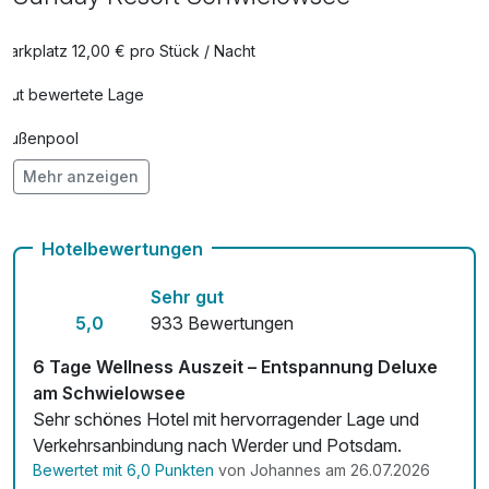
Parkplatz 12,00 € pro Stück / Nacht
Gut bewertete Lage
Außenpool
Mehr anzeigen
Vielseitiger Wellnessbereich
Hunde im Hotel erlaubt für 15,00 € pro Stück / Tag
Hotelbewertungen
Auch vegetarische Speisen
Sehr gut
Fahrradverleih
5,0
933 Bewertungen
Fitnessgeräte stehen bereit
6 Tage Wellness Auszeit – Entspannung Deluxe
am Schwielowsee
Kostenloses W-LAN
Sehr schönes Hotel mit hervorragender Lage und
Verkehrsanbindung nach Werder und Potsdam.
Zimmerservice verfügbar
Bewertet mit 6,0 Punkten
von Johannes am 26.07.2026
Mit Hotelbar