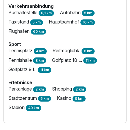
Verkehrsanbindung
Bushaltestelle
Autobahn
0,1 km
5 km
Taxistand
Hauptbahnhof
5 km
10 km
Flughafen
60 km
Sport
Tennisplatz
Reitmöglichk.
4 km
8 km
Tennishalle
Golfplatz 18 L.
8 km
11 km
Golfplatz 9 L.
11 km
Erlebnisse
Parkanlage
Shopping
2 km
2 km
Stadtzentrum
Kasino
6 km
9 km
Stadion
40 km