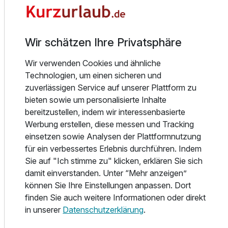
luxuriösen Apartments sind perfekt für Familien mit Kindern
oder Freundesgruppen und verfügen über ein eigenes Bad
sowie eine Küchenzeile und einen großzügigen
Wohnbereich.
Wir schätzen Ihre Privatsphäre
Wir verwenden Cookies und ähnliche
Das Sunday Resort Schwielowsee bietet seinen Gästen
Technologien, um einen sicheren und
eine köstliche saisonale Küche in verschiedenen
zuverlässigen Service auf unserer Plattform zu
Restaurants: Im Seapoint Restaurant des Resorts
bieten sowie um personalisierte Inhalte
genießen Sie internationale Küche. Das Harbour
bereitzustellen, indem wir interessenbasierte
Restaurant ist die perfekte Szenerie für die Kreationen aus
Werbung erstellen, diese messen und Tracking
der offenen Küche des Chefs. Bar Havanna verwöhnt Sie
einsetzen sowie Analysen der Plattformnutzung
mit einer Auswahl an Getränken und Cocktails.
für ein verbessertes Erlebnis durchführen. Indem
Entspannung finden Sie im Spa, das mit einem
Ausstattung
Sie auf "Ich stimme zu" klicken, erklären Sie sich
umfangreichen Angebot an Einrichtungen wie einer Bio-
damit einverstanden. Unter “Mehr anzeigen”
Sauna und einer Finnischen Sauna sowie Dampfbad
Für 3 Tage
244,00 €
p.P. ab
können Sie Ihre Einstellungen anpassen. Dort
ausgestattet ist. Entdecken Sie das Angebot an Körper-
finden Sie auch weitere Informationen oder direkt
und Schönheitsbehandlungen sowie exklusiven
in unserer
Datenschutzerklärung
.
Massagen, die von einem engagierten Spa-Team aus
erfahrenen Therapeuten zusammengestellt werden.