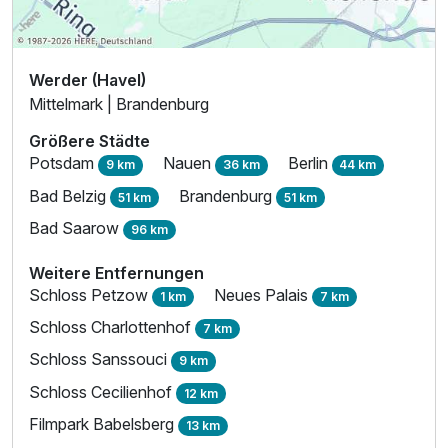
Werder (Havel)
Mittelmark | Brandenburg
Größere Städte
Potsdam
Nauen
Berlin
9 km
36 km
44 km
Bad Belzig
Brandenburg
51 km
51 km
Bad Saarow
96 km
Weitere Entfernungen
Schloss Petzow
Neues Palais
1 km
7 km
Schloss Charlottenhof
7 km
Schloss Sanssouci
9 km
Schloss Cecilienhof
12 km
Filmpark Babelsberg
13 km