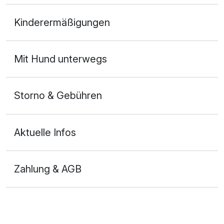
Doppelzimmer mit Balkon
Kinderermäßigungen
2 Erwachsene und 1 Kind
Mit Hund unterwegs
Storno & Gebühren
Aktuelle Infos
Zahlung & AGB