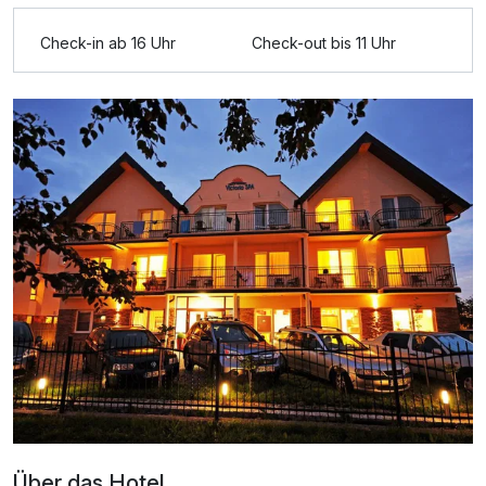
Check-in ab 16 Uhr
Check-out bis 11 Uhr
Ausstattung
Für 4 Tage
139,00 €
p.P. ab
Über das Hotel