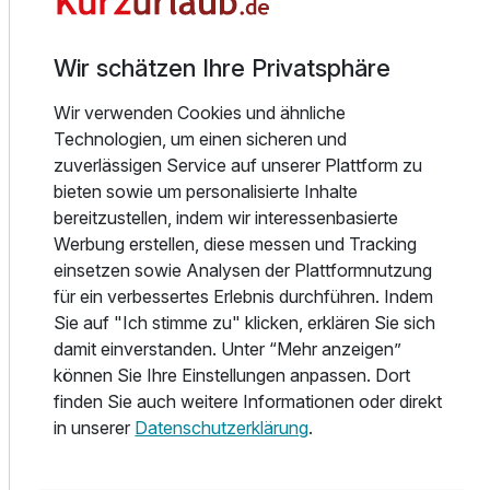
Einrichtung
Wir schätzen Ihre Privatsphäre
Rezeption, Speisesaal, Cafe-Bar, Wintergarten,
Wellnessbereich mit Schwimmbad mit Sprudelsitzen,
Wir verwenden Cookies und ähnliche
Wasserschwalldusche, Sauna, Erlebnisdusche mit
Technologien, um einen sicheren und
Hydromassage, Eisfontäne, physiotherapeutische
zuverlässigen Service auf unserer Plattform zu
Behandlungen, aromatherapeutischer Massageraum,
bieten sowie um personalisierte Inhalte
WLAN (inkl. im Hotelbereich), Wintergarten, Terrasse, Safe
bereitzustellen, indem wir interessenbasierte
an der Rezeption, Bademantelverleih. Ein öffentlicher
Werbung erstellen, diese messen und Tracking
kleiner Outdoor-Fitnesspark, Kinderspielplatz, Volleyball-,
einsetzen sowie Analysen der Plattformnutzung
Basketball- und Fußballplatz befinden sich direkt neben an.
für ein verbessertes Erlebnis durchführen. Indem
Sie auf "Ich stimme zu" klicken, erklären Sie sich
damit einverstanden. Unter “Mehr anzeigen”
können Sie Ihre Einstellungen anpassen. Dort
Alle Infos zum Victoria SPA Hotel
finden Sie auch weitere Informationen oder direkt
in unserer
Datenschutzerklärung
.