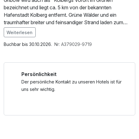
Gribow wird auch als "Kolbergs Vorort im Grünen"
bezeichnet und liegt ca. 5 km von der bekannten
Hafenstadt Kolberg entfernt. Grüne Wälder und ein
traumhafter breiter und feinsandiger Strand laden zum
Erholen ein.
Weiterlesen
Im Angebot enthalten
Das Victoria SPA befindet sich in toller Lage in Kolberg-
1 x Welcome Drink, Saunabenutzung, W-LAN Nutzung /
Buchbar bis 30.10.2026.
Nr: A379029-9719
Gribow, nur 800m von einem der schönsten Strände der
Internetnutzung
polnischen Ostseeküste entfernt.
Persönlichkeit
Der persönliche Kontakt zu unseren Hotels ist für
uns sehr wichtig.