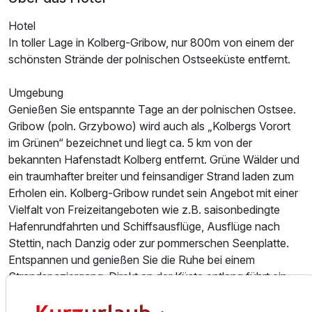
Hotel
In toller Lage in Kolberg-Gribow, nur 800m von einem der
schönsten Strände der polnischen Ostseeküste entfernt.
Umgebung
Genießen Sie entspannte Tage an der polnischen Ostsee.
Gribow (poln. Grzybowo) wird auch als „Kolbergs Vorort
im Grünen“ bezeichnet und liegt ca. 5 km von der
bekannten Hafenstadt Kolberg entfernt. Grüne Wälder und
ein traumhafter breiter und feinsandiger Strand laden zum
Erholen ein. Kolberg-Gribow rundet sein Angebot mit einer
Vielfalt von Freizeitangeboten wie z.B. saisonbedingte
Hafenrundfahrten und Schiffsausflüge, Ausflüge nach
Stettin, nach Danzig oder zur pommerschen Seenplatte.
Entspannen und genießen Sie die Ruhe bei einem
Strandspaziergang. Direkt an der Küste entlang führt ein
gut ausgebauter Fahrradweg, welchen Sie für eine
Erkundungstour in dieser Region nutzen können.