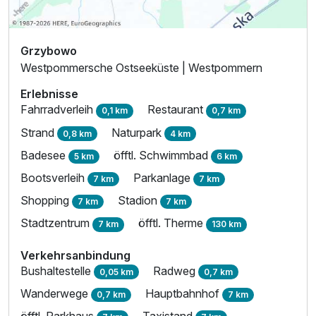
Grzybowo
Westpommersche Ostseeküste | Westpommern
Erlebnisse
Fahrradverleih
Restaurant
0,1 km
0,7 km
Strand
Naturpark
0,8 km
4 km
Badesee
öfftl. Schwimmbad
5 km
6 km
Bootsverleih
Parkanlage
7 km
7 km
Shopping
Stadion
7 km
7 km
Stadtzentrum
öfftl. Therme
7 km
130 km
Verkehrsanbindung
Bushaltestelle
Radweg
0,05 km
0,7 km
Wanderwege
Hauptbahnhof
0,7 km
7 km
öfftl. Parkhaus
Taxistand