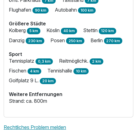
7 km
7 km
Flughafen
Autobahn
90 km
100 km
Größere Städte
Kolberg
Köslin
Stettin
5 km
40 km
120 km
Danzig
Posen
Berlin
230 km
250 km
270 km
Sport
Tennisplatz
Reitmöglichk.
0,3 km
2 km
Fischen
Tennishalle
4 km
10 km
Golfplatz 9 L.
20 km
Weitere Entfernungen
Strand: ca. 800m
Rechtliches Problem melden