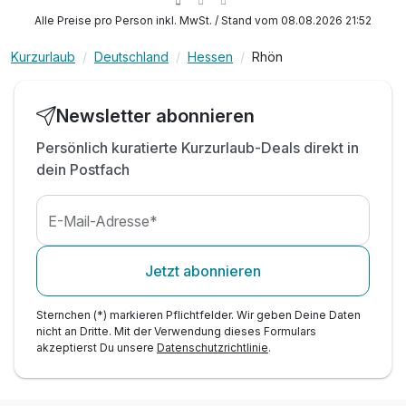
1 x Flasche Mineralwasser auf dem Zimmer
Alle Preise pro Person inkl. MwSt. / Stand vom 08.08.2026 21:52
inkl. Nutzung der 400m² großen Saunalandschaft
inkl. Nutzung unseres Schwimmbeckens (30°C)
Kurzurlaub
Deutschland
Hessen
Rhön
t
inkl. Hochtemperatur-Mühlensauna
inkl. Salzsauna & Infrarotkabine
Newsletter abonnieren
inkl. Ruhebereich mit Echtholzkamin
Persönlich kuratierte Kurzurlaub-Deals direkt in
inkl. Erholung im über 120 m² großen
dein Postfach
Außenbereich
inkl. Nutzung des Fitnessbereiches im
Gesundheitsc
E-Mail-Adresse*
inkl. Leihbadeschlappen, -bademantel, -
saunatuch
Jetzt abonnieren
Sternchen (*) markieren Pflichtfelder. Wir geben Deine Daten
nicht an Dritte. Mit der Verwendung dieses Formulars
akzeptierst Du unsere
Datenschutzrichtlinie
.