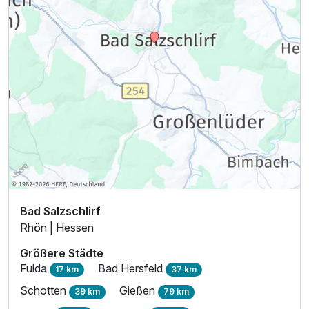
Bad Salzschlirf
Rhön | Hessen
Größere Städte
Fulda
Bad Hersfeld
17 km
37 km
Schotten
Gießen
39 km
79 km