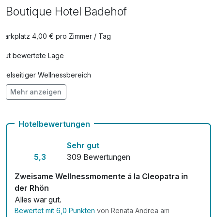
Boutique Hotel Badehof
Parkplatz 4,00 € pro Zimmer / Tag
Gut bewertete Lage
Vielseitiger Wellnessbereich
Mehr anzeigen
Hunde im Hotel erlaubt für 15,00 € pro Zimmer / Tag
Auch vegetarische Speisen
Hotelbewertungen
Fitnessgeräte stehen bereit
Sehr gut
Kostenloses W-LAN
5,3
309 Bewertungen
Mit Hotelbar
Zweisame Wellnessmomente á la Cleopatra in
der Rhön
Alles war gut.
Bewertet mit 6,0 Punkten
von Renata Andrea am