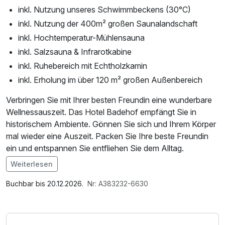
inkl. Nutzung unseres Schwimmbeckens (30°C)
inkl. Nutzung der 400m² großen Saunalandschaft
inkl. Hochtemperatur-Mühlensauna
inkl. Salzsauna & Infrarotkabine
inkl. Ruhebereich mit Echtholzkamin
inkl. Erholung im über 120 m² großen Außenbereich
Verbringen Sie mit Ihrer besten Freundin eine wunderbare
Wellnessauszeit. Das Hotel Badehof empfängt Sie in
historischem Ambiente. Gönnen Sie sich und Ihrem Körper
mal wieder eine Auszeit. Packen Sie Ihre beste Freundin
ein und entspannen Sie entfliehen Sie dem Alltag.
Weiterlesen
Im Angebot enthalten
1 Flasche Mineralwasser, Saunabenutzung, Saunatuch,
Buchbar bis 20.12.2026.
Nr: A383232-6630
Leihbademantel, Nutzung des Wellnessbereichs, W-LAN
Nutzung / Internetnutzung, ganztägige Nutzung
Wellnessbereich nach check out