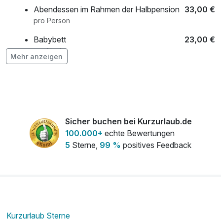
Abendessen im Rahmen der Halbpension
33,00 €
pro Person
Babybett
23,00 €
pro Nacht
Mehr anzeigen
Flasche Sekt 0,75l
31,00 €
pro Stück
frischer Strauß Blumen auf dem Zimmer
25,00 €
Sicher buchen bei Kurzurlaub.de
pro Stück
100.000+
echte Bewertungen
Obstkorb
17,00 €
5
Sterne,
99 %
positives Feedback
pro Zimmer
Ziegenmilch Cleopatra Bad
54,00 €
pro Stück (30 Minuten)
Kurzurlaub Sterne