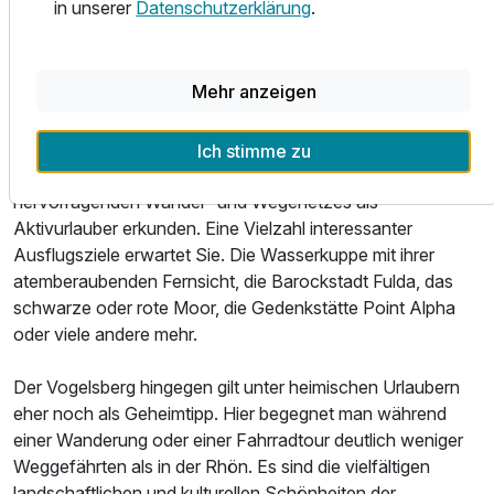
in unserer
Datenschutzerklärung
.
der UNESCO als Biosphärenreservat ausgezeichnet. Hier
Ausstattung
begegnen Sie einer Fülle an einzigartigen Naturschätzen,
wertvollen Biotopen, naturnahen Urwäldern,
Mehr anzeigen
geheimnisvollen Mooren, basaltenen Bergen, idyllischen
Zusatznächte
Flusstälern, artenreichen Bergwiesen und einer Weite und
Freiheit, die Horizont und Himmel etwas näher erscheinen
Ich stimme zu
Für 3 Tage
289,00 €
p.P. ab
lassen als anderswo. Die Rhön lässt sich aufgrund Ihres
hervorragenden Wander- und Wegenetzes als
Aktivurlauber erkunden. Eine Vielzahl interessanter
Ausflugsziele erwartet Sie. Die Wasserkuppe mit ihrer
atemberaubenden Fernsicht, die Barockstadt Fulda, das
schwarze oder rote Moor, die Gedenkstätte Point Alpha
oder viele andere mehr.
Der Vogelsberg hingegen gilt unter heimischen Urlaubern
eher noch als Geheimtipp. Hier begegnet man während
einer Wanderung oder einer Fahrradtour deutlich weniger
Weggefährten als in der Rhön. Es sind die vielfältigen
landschaftlichen und kulturellen Schönheiten der