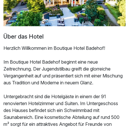
Über das Hotel
Herzlich Willkommen im Boutique Hotel Badehof!
Im Boutique Hotel Badehof beginnt eine neue
Zeitrechnung. Der Jugendstilbau greift die glorreiche
Vergangenheit auf und präsentiert sich mit einer Mischung
aus Tradition und Moderne in neuem Glanz.
Ausstattung
Untergebracht sind die Hotelgäste in einem der 91
renovierten Hotelzimmer und Suiten. Im Untergeschoss
Zusatznächte
des Hauses befindet sich ein Schwimmbad mit
Saunabereich. Eine kosmetische Abteilung auf rund 500
Für 3 Tage
249,00 €
m² sorgt für ein attraktives Angebot für Freunde von
p.P. ab