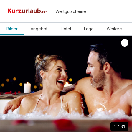
Wertgutscheine
Bilder
Angebot
Hotel
Lage
Weitere
1
1
/
/
31
31