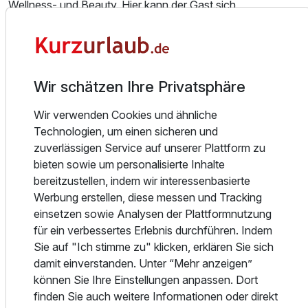
Wellness- und Beauty. Hier kann der Gast sich
sprichwörtlich von Kopf bis Fuß verwöhnen lassen. Aktive
Urlauber können sich im 300 m² großen Fitnessbereich
des Hauses sportlich ertüchtigen.
Juniorsuite/n
Wir schätzen Ihre Privatsphäre
Während Ihres Urlaubs erwarten Sie einige kulinarische
2 Erwachsene und 2 Kinder
Leckerbissen:
Wir verwenden Cookies und ähnliche
- Restaurant Unicum (Dinnerbuffet)
Technologien, um einen sicheren und
- TAVINO ( Weinbar)
zuverlässigen Service auf unserer Plattform zu
- Raffaello (hier servieren wir ein 4- bzw. 5-Gang-Menü)
bieten sowie um personalisierte Inhalte
bereitzustellen, indem wir interessenbasierte
Der Kur- und Badeort Bad Salzschlirf befindet sich in der
Werbung erstellen, diese messen und Tracking
Mitte zweier touristischer Ferienregionen. Hierbei handelt
einsetzen sowie Analysen der Plattformnutzung
es sich um die Rhön und den Vogelsberg.
für ein verbessertes Erlebnis durchführen. Indem
Sie auf "Ich stimme zu" klicken, erklären Sie sich
Die Rhön hat in den letzten Jahren zweifelsohne einen
damit einverstanden. Unter “Mehr anzeigen”
touristischen Aufschwung erlebt. Das „Land der offenen
können Sie Ihre Einstellungen anpassen. Dort
Fernen“ ist eine der außergewöhnlichsten
finden Sie auch weitere Informationen oder direkt
Mittelgebirgslandschaften Europas und wurde 1991 von