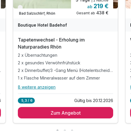
| 2 Nächte
219 €
ab
Verfügbar bis Dezember
438 €
Gesamt ab
Bad Salzschlirf, Rhön
Boutique Hotel Badehof
Tapetenwechsel - Erholung im
Naturparadies Rhön
2 x Übernachtungen
2 x gesundes Verwöhnfrühstück
lentscheidung)
2 x Dinnerbuffet/3 -Gang Menü (Hotelentscheidung)
1 x Flasche Mineralwasser auf dem Zimmer
8 weitere anzeigen
Alle Inklusivleistungen
12 enthalten
6
Gültig bis 20.12.2026
5,3 / 6
2 x Übernachtungen
Zum Angebot
2 x gesundes Verwöhnfrühstück
2 x Dinnerbuffet/3 -Gang Menü
(Hotelentscheidung)