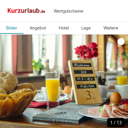
Wertgutscheine
Bilder
Angebot
Hotel
Lage
Weitere
1
1
/
/
13
13