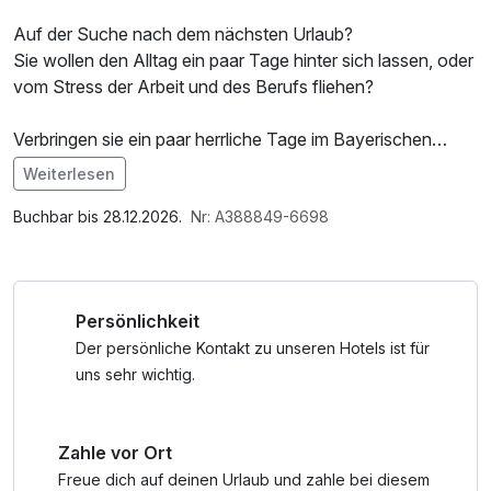
Auf der Suche nach dem nächsten Urlaub?
Sie wollen den Alltag ein paar Tage hinter sich lassen, oder
vom Stress der Arbeit und des Berufs fliehen?
Verbringen sie ein paar herrliche Tage im Bayerischen
Wald. Die abwechslungsreiche Landschaft, die teilweise
Weiterlesen
noch unberührte Natur und die zahlreichen Berggipfel
Im Angebot enthalten
laden sie förmlich zur Erholung ein. Zahlreiche Aktivitäten
Saunabenutzung, Parkplatz, Nutzung des Fitnessbereichs,
Buchbar bis 28.12.2026.
Nr: A388849-6698
finden sich, die allein, oder mit der ganzen Familie erlebt
W-LAN Nutzung / Internetnutzung, kostenfreie Nutzung
werden wollen. Nach so einem Aufenthalt kann man sich
öffentl. Nahverkehr
wieder gut erholt und entspannt in neue
Persönlichkeit
Herausforderungen stürzen.
Der persönliche Kontakt zu unseren Hotels ist für
uns sehr wichtig.
Zahle vor Ort
Freue dich auf deinen Urlaub und zahle bei diesem