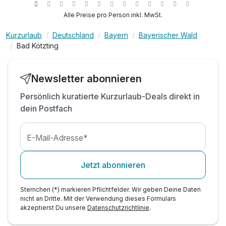
inkl. Parkplatz direkt am B&B
Alle Preise pro Person inkl. MwSt.
inkl. Nutzung von Bus und Bahn
Kurzurlaub
Deutschland
Bayern
Bayerischer Wald
inkl. Ermäßigter Eintritt in die AQACUR Badewelt
Bad Kötzting
Newsletter abonnieren
Persönlich kuratierte Kurzurlaub-Deals direkt in
dein Postfach
E-Mail-Adresse*
Jetzt abonnieren
Sternchen (*) markieren Pflichtfelder. Wir geben Deine Daten
nicht an Dritte. Mit der Verwendung dieses Formulars
akzeptierst Du unsere
Datenschutzrichtlinie
.