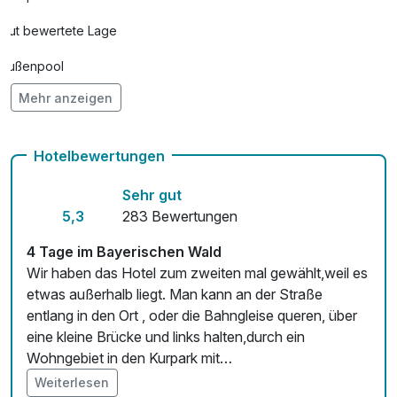
Gut bewertete Lage
Außenpool
Mehr anzeigen
Hunde im Hotel erlaubt für 5,00 € pro Stück / Tag
Kostenloses W-LAN
Hotelbewertungen
Sehr gut
5,3
283 Bewertungen
4 Tage im Bayerischen Wald
Wir haben das Hotel zum zweiten mal gewählt,weil es
etwas außerhalb liegt. Man kann an der Straße
entlang in den Ort , oder die Bahngleise queren, über
eine kleine Brücke und links halten,durch ein
Wohngebiet in den Kurpark mit
Minigolf,Spielplatz,Bühne, gr.SB Kiosk mit WC.
Weiterlesen