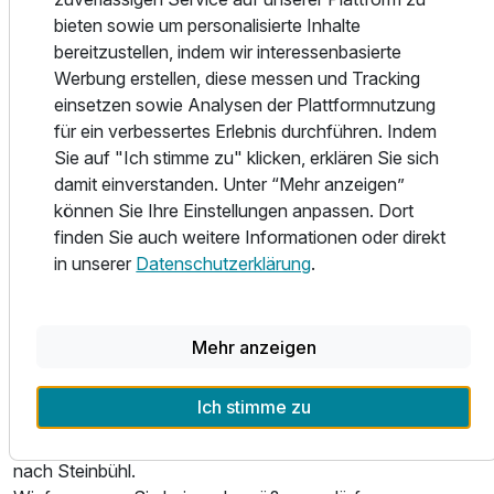
Radwege und Wanderwege, befinden sich nur wenige
bieten sowie um personalisierte Inhalte
Schritte vom Haus entfernt und laden auf einen
bereitzustellen, indem wir interessenbasierte
Spaziergang in die herrliche Natur des Bayerischen Waldes
Werbung erstellen, diese messen und Tracking
ein.
einsetzen sowie Analysen der Plattformnutzung
Bad Kötzting, ein kleines romantisches Städtchen im
für ein verbessertes Erlebnis durchführen. Indem
Herzen des Bayrischen Wald. In der östlichen Oberpfalz
Sie auf "Ich stimme zu" klicken, erklären Sie sich
gelegen, nahe den Bergen "Arber" und "Kaitersberg". Mit
damit einverstanden. Unter “Mehr anzeigen”
seinen Kleinstadtcharakter, hat es schon so manchen
können Sie Ihre Einstellungen anpassen. Dort
Urlauber in seinen Bann gezogen. In den vielen kleinen
finden Sie auch weitere Informationen oder direkt
Geschäften gibt es allerhand zu entdecken.
in unserer
Datenschutzerklärung
.
Der Pfingstritt in Bad Kötzting zählt zu den größten
berittenen Bittprozessionen Europas und geht auf ein
Mehr anzeigen
Gelöbnis aus dem Jahre 1412 zurück. Seit diesem Jahr
ziehen alljährlich am Pfingstmontag über 900 Reiter betend
Ich stimme zu
auf geschmückten Pferden und in Trachten des
Bayerischen Waldes von Bad Kötzting durchs Zellertal
nach Steinbühl.