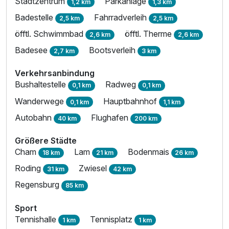
Stadtzentrum
Parkanlage
1,2 km
1,3 km
Badestelle
Fahrradverleih
2,5 km
2,5 km
öfftl. Schwimmbad
öfftl. Therme
2,6 km
2,6 km
Badesee
Bootsverleih
2,7 km
3 km
Verkehrsanbindung
Bushaltestelle
Radweg
0,1 km
0,1 km
Wanderwege
Hauptbahnhof
0,1 km
1,1 km
Autobahn
Flughafen
40 km
200 km
Größere Städte
Cham
Lam
Bodenmais
18 km
21 km
26 km
Roding
Zwiesel
31 km
42 km
Regensburg
85 km
Sport
Tennishalle
Tennisplatz
1 km
1 km