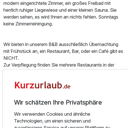
modern eingerichtete Zimmer, ein großes Freibad mit
herrlich ruhiger Liegewiese und einer kleinen Sauna. Sie
Für 2 Tage
65,00 €
p.P. ab
werden sehen, es wird Ihnen an nichts fehlen. Sonntags
keine Zimmerreiningung.
Wir bieten in unserem B&B ausschließlich Übernachtung
mit Frühstück an, ein Restaurant, Bar, oder ein Café gibt es
NICHT.
Zur Verpflegung finden Sie mehrere Restaurants in der
näheren Umgebung (900m - 3km Entfernung) zum B&B,
ebenso einen Supermarkt (800m).
Hierzu beraten wir Sie gerne aber persönlich vor Ort.
Wer seinen stressigen Arbeitsalltag entfliehen möchte und
Wir schätzen Ihre Privatsphäre
sich das schöne Bad Kötzting anschauen möchte, ist in
unserem B&B in Bad Kötzting genau richtig. Unser B&B
Wir verwenden Cookies und ähnliche
liegt in ruhiger Lage, außerhalb des Stadtzentrums von Bad
Technologien, um einen sicheren und
Kötzting. Ruhe und Erholung finden Sie hier mit Sicherheit.
zuverlässigen Service auf unserer Plattform zu