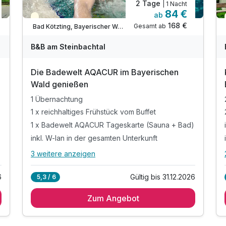
2 Tage
| 1 Nacht
84 €
ab
Teilweise ausgelastet
168 €
Gesamt ab
Bad Kötzting, Bayerischer Wald
B&B am Steinbachtal
Die Badewelt AQACUR im Bayerischen
Wald genießen
1 Übernachtung
1 x reichhaltiges Frühstück vom Buffet
)
1 x Badewelt AQACUR Tageskarte (Sauna + Bad)
inkl. W-lan in der gesamten Unterkunft
3 weitere anzeigen
Alle Inklusivleistungen
7 enthalten
6
Gültig bis 31.12.2026
5,3 / 6
1 Übernachtung
Zum Angebot
1 x reichhaltiges Frühstück vom Buffet
)
1 x Badewelt AQACUR Tageskarte (Sauna + Bad)
inkl. W-lan in der gesamten Unterkunft