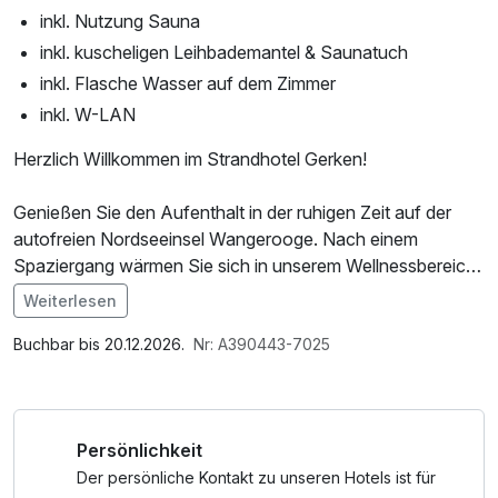
inkl. Nutzung Sauna
inkl. kuscheligen Leihbademantel & Saunatuch
inkl. Flasche Wasser auf dem Zimmer
inkl. W-LAN
Herzlich Willkommen im Strandhotel Gerken!
Genießen Sie den Aufenthalt in der ruhigen Zeit auf der
autofreien Nordseeinsel Wangerooge. Nach einem
Spaziergang wärmen Sie sich in unserem Wellnessbereich
mit verschiedenen Saunen und Dampfbad auf, oder
Weiterlesen
genießen Ihre tägliche Teetied mit heißen Waffeln in
Im Angebot enthalten
unserer Lobby. Der Ausblick auf das Meer ist von hier
1 Flasche Mineralwasser, Saunabenutzung, Saunatuch,
Buchbar bis 20.12.2026.
Nr: A390443-7025
einmalig.
Leihbademantel, Nutzung des Wellnessbereichs, W-LAN
Nutzung / Internetnutzung
Am Abend nehmen Sie an unserem vielseitigen
Persönlichkeit
Abendbuffet teil.
Der persönliche Kontakt zu unseren Hotels ist für