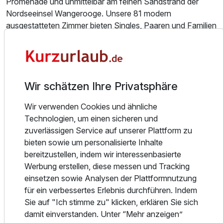
Promenade und unmittelbar am feinen Sandstrand der
Nordseeinsel Wangerooge. Unsere 81 modern
ausgestatteten Zimmer bieten Singles, Paaren und Familien
Einzelzimmer Seeseite
alles was man für einen erholsamen Urlaub braucht.
1 Erwachsenen
Genießen Sie ein ausgedehntes Frühstück mit einmaligem
Meerblick, oder entspannen Sie in unserem Spa und
Ausstattung
Wellnessbereich mit verschiedenen Saunen und einem
Wir schätzen Ihre Privatsphäre
großen Pool-Bereich. In wenigen Schritten sind Sie direkt
am Nordsee-Strand oder Sie schlendern gemütlich über die
Für 6 Tage
649,00 €
p.P. ab
Wir verwenden Cookies und ähnliche
Strandpromenade der Insel. Das ist Nordsee-Urlaub von
Technologien, um einen sicheren und
seiner schönsten Seite!
zuverlässigen Service auf unserer Plattform zu
bieten sowie um personalisierte Inhalte
Für unsere Gäste stehen 81 komfortabel ausgestattete
bereitzustellen, indem wir interessenbasierte
Zimmer mit modernisierten Badezimmern zur Verfügung.
Suite Seeseite
Werbung erstellen, diese messen und Tracking
Alle Zimmer bieten Ihnen TV, ein Wertfach, Minibar, Föhn
2 Erwachsene und 1 Kind
einsetzen sowie Analysen der Plattformnutzung
und zum Teil einen Balkon und sind selbstverständlich
für ein verbessertes Erlebnis durchführen. Indem
Nichtraucherzimmer. Zudem bieten wir teilweise
Sie auf "Ich stimme zu" klicken, erklären Sie sich
Ausstattung
allergikerfreundliche und barrierefreie Räume an. Sprechen
damit einverstanden. Unter “Mehr anzeigen”
Sie uns am besten vorab gezielt auf Ihre Wünsche und