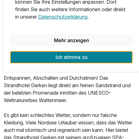
können Sie Ihre Einstellungen anpassen. Dort
Bedürfnisse an. Wir versuchen immer eine passende
Für 6 Tage
650,00 €
p.P. ab
finden Sie auch weitere Informationen oder direkt
Lösung zu finden. Familienfreundliche Zimmer sowie
in unserer
Datenschutzerklärung
.
Haustiere auf Anfrage. Wir freuen uns sehr über Hunde im
Hotel. Beachten Sie aber bitte, dass Hunde in unserem
Restaurant leider nicht erlaubt sind. Ihr Zimmer steht Ihnen
Mehr anzeigen
am Anreisetag garantiert ab 16:00 Uhr zur Verfügung. Bitte
Suite/n
räumen Sie Ihr Zimmer am Abreisetag bis 10:00 Uhr und
2 Erwachsene und 1 Kind
checken dann aus. Ihr Gepäck kann gerne an der
Ich stimme zu
Rezeption bis zur endgültigen Abreise deponiert werden.
Ausstattung
Entspannen, Abschalten und Durchatmen! Das
Strandhotel Gerken liegt direkt am feinen Sandstrand und
Für 6 Tage
587,50 €
p.P. ab
der belebten Promenade inmitten des UNESCO-
Weltnaturerbes Wattenmeer.
Es gibt kein schlechtes Wetter, sondern nur falsche
Kleidung. Viele Nordsee Urlauber wissen, dass das Wetter
auch mal stürmisch und regnerisch sein kann. Hier bietet
das Strandhotel Gerken mit seinem großzügigen SPA-