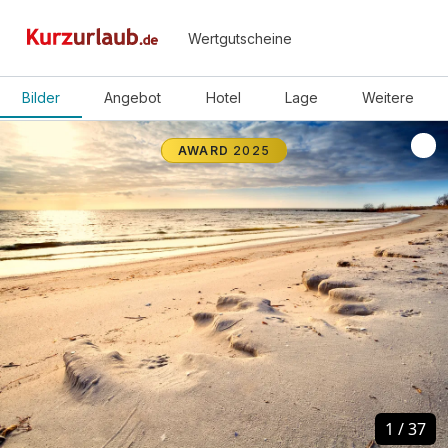
Wertgutscheine
Bilder
Angebot
Hotel
Lage
Weitere
AWARD
2025
1
1
/
/
37
37