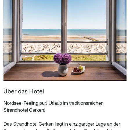
Ausstattung
Für 6 Tage
574,50 €
p.P. ab
Einzelzimmer mit Balkon
1 Erwachsenen und 1 Kind
Über das Hotel
Ausstattung
Nordsee-Feeling pur! Urlaub im traditionsreichen
Für 6 Tage
589,00 €
p.P. ab
Strandhotel Gerken!
Das Strandhotel Gerken liegt in einzigartiger Lage an der