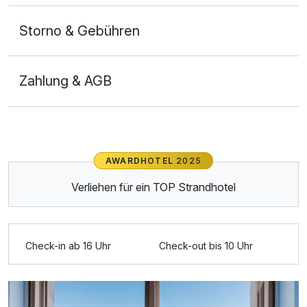
Für 6 Tage
494,50 €
p.P. ab
Storno & Gebühren
Zahlung & AGB
Doppelzimmer mit Balkon
2 Erwachsene
Ausstattung
AWARDHOTEL
2025
Verliehen für ein TOP Strandhotel
Für 6 Tage
534,50 €
p.P. ab
Check-in ab 16 Uhr
Check-out bis 10 Uhr
Doppelzimmer Seeseite
2 Erwachsene