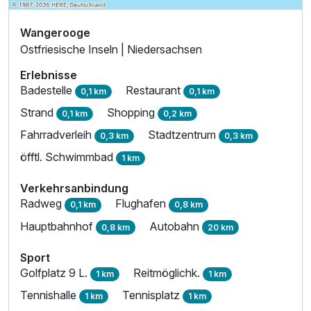
Wangerooge
Ostfriesische Inseln | Niedersachsen
Erlebnisse
Badestelle
Restaurant
0,1 km
0,1 km
Strand
Shopping
0,1 km
0,2 km
Fahrradverleih
Stadtzentrum
0,3 km
0,3 km
öfftl. Schwimmbad
1 km
Verkehrsanbindung
Radweg
Flughafen
0,1 km
0,8 km
Hauptbahnhof
Autobahn
0,8 km
20 km
Sport
Golfplatz 9 L.
Reitmöglichk.
1 km
1 km
Tennishalle
Tennisplatz
1 km
1 km