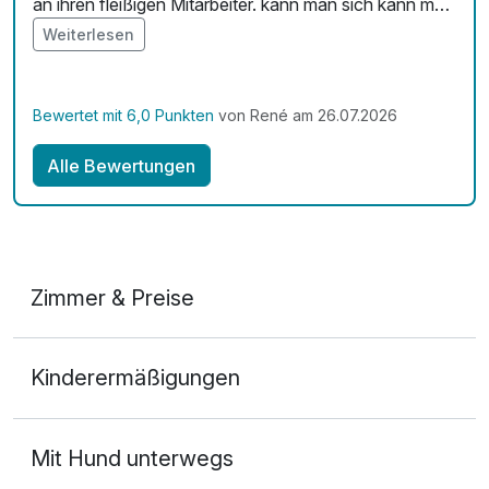
an ihren fleißigen Mitarbeiter. kann man sich kann man
kann man so machen.
Weiterlesen
Bewertet mit 6,0 Punkten
von René am 26.07.2026
Alle Bewertungen
Zimmer & Preise
Doppelzimmer
Kinderermäßigungen
2 Erwachsene
Ausstattung
Mit Hund unterwegs