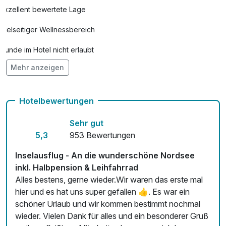
Exzellent bewertete Lage
Vielseitiger Wellnessbereich
Hunde im Hotel nicht erlaubt
Mehr anzeigen
Auch vegetarische Speisen
Kostenloses W-LAN
Hotelbewertungen
Sehr gut
5,3
953 Bewertungen
Inselausflug - An die wunderschöne Nordsee
inkl. Halbpension & Leihfahrrad
Alles bestens, gerne wieder.Wir waren das erste mal
hier und es hat uns super gefallen 👍. Es war ein
schöner Urlaub und wir kommen bestimmt nochmal
wieder. Vielen Dank für alles und ein besonderer Gruß