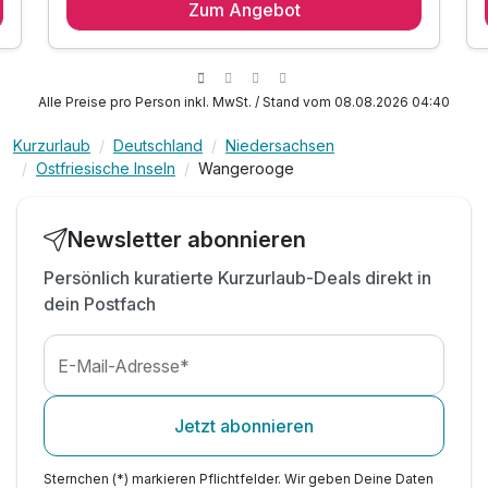
Zum Angebot
2 x reichhaltiges Frühstücksbuffet
1 x Abendessen im Rahmen der HP am
Anreiseabend
1 x Fl. Wein zur Begrüßung auf dem Zimmer
Alle Preise pro Person inkl. MwSt. / Stand vom 08.08.2026 04:40
2 x "Tee Tied" am Nachmittag mit Kuchen
1 x Füllung Minibar pro Zimmer*
Kurzurlaub
Deutschland
Niedersachsen
Ostfriesische Inseln
Wangerooge
inkl. Entspannung in unserem Wellnessbereich
inkl. Nutzung Sauna
inkl. kuscheligen Leihbademantel & Saunatuch
Newsletter abonnieren
inkl. Flasche Wasser auf dem Zimmer
Persönlich kuratierte Kurzurlaub-Deals direkt in
inkl. W-LAN
dein Postfach
E-Mail-Adresse*
Jetzt abonnieren
Sternchen (*) markieren Pflichtfelder. Wir geben Deine Daten