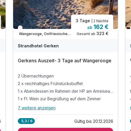
3 Tage
| 2 Nächte
162 €
ab
Wieder frei ab September
323 €
Gesamt ab
Wangerooge, Ostfriesische Inseln
A
WAR
W
Strandhotel Gerken
D
202
2
Gerkens Auszeit- 3 Tage auf Wangerooge
5
5
2 Übernachtungen
2 x reichhaltiges Frühstücksbuffet
1 x Abendessen im Rahmen der HP am Anreiseabend
1 x Fl. Wein zur Begrüßung auf dem Zimmer
7 weitere anzeigen
Alle Inklusivleistungen
11 enthalten
6
Gültig bis 20.12.2026
5,3 / 6
2 Übernachtungen