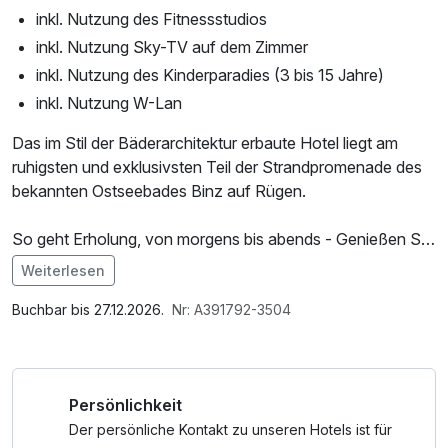
inkl. Nutzung des Fitnessstudios
inkl. Nutzung Sky-TV auf dem Zimmer
inkl. Nutzung des Kinderparadies (3 bis 15 Jahre)
inkl. Nutzung W-Lan
Das im Stil der Bäderarchitektur erbaute Hotel liegt am
ruhigsten und exklusivsten Teil der Strandpromenade des
bekannten Ostseebades Binz auf Rügen.
So geht Erholung, von morgens bis abends - Genießen Sie
im Rahmen unserer Arrangements exklusive Wellness-
Weiterlesen
Erlebnisse, die Sie so nur bei uns finden: vom einzigartigen
Im Angebot enthalten
Genuss zu Zweit bis hin zu regional inspirierten
1 x Welcome Drink, 1 Flasche Mineralwasser,
Buchbar bis 27.12.2026.
Nr: A391792-3504
Wohlfühlmomenten auf Rügen.
Saunabenutzung, Saunatuch, Leihbademantel, Nutzung
des Fitnessbereichs, W-LAN Nutzung / Internetnutzung,
Nutzung Öffentliches Internetterminal
Persönlichkeit
Der persönliche Kontakt zu unseren Hotels ist für