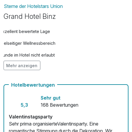
Sterne der Hotelstars Union
Grand Hotel Binz
Exzellent bewertete Lage
Vielseitiger Wellnessbereich
Hunde im Hotel nicht erlaubt
Mehr anzeigen
Auch vegetarische Speisen
Fahrradverleih
Hotelbewertungen
Fitnessgeräte stehen bereit
Sehr gut
Kostenloses W-LAN
5,3
168 Bewertungen
Zimmerservice verfügbar
Valentinstagsparty
Sehr prima organisierteValentinsparty. Eine
Mit Hotelbar
romantische Stimmung durch die Dekoration. Wir