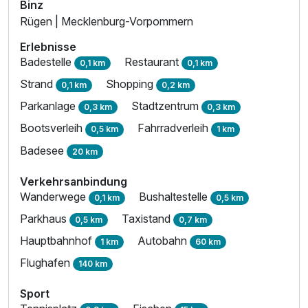
Binz
Rügen | Mecklenburg-Vorpommern
Erlebnisse
Badestelle
Restaurant
0,1 km
0,1 km
Strand
Shopping
0,1 km
0,2 km
Parkanlage
Stadtzentrum
0,3 km
0,3 km
Bootsverleih
Fahrradverleih
0,5 km
1 km
Badesee
20 km
Verkehrsanbindung
Wanderwege
Bushaltestelle
0,1 km
0,5 km
Parkhaus
Taxistand
0,5 km
0,7 km
Hauptbahnhof
Autobahn
1 km
60 km
Flughafen
140 km
Sport