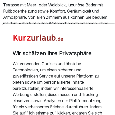
Terrasse mit Meer- oder Waldblick, luxuriöse Bäder mit
Fußbodenheizung sowie Komfort, Geräumigkeit und
Atmosphäre. Von allen Zimmern aus können Sie bequem
mit dem Fahrstuhl in den Wellnessbereich gelangen, ohne
das Gebäude verlassen zu müssen. Die Doppelzimmer
befinden sich im Erdgeschoss.
Das kulinarische Herzstück ist das Restaurant "Ruiani" mit
Wir schätzen Ihre Privatsphäre
seinem Wintergarten und einladender Terrasse. Hier
werden sowohl regionale als auch internationale Speisen
Wir verwenden Cookies und ähnliche
angeboten. In der "Shaker's Bar" mit angeschlossenem
Technologien, um einen sicheren und
Kaminzimmer klingt der Tag gemütlich aus.
zuverlässigen Service auf unserer Plattform zu
bieten sowie um personalisierte Inhalte
Im "Well Being & Beauty SPA" sowie im neu eröffneten
bereitzustellen, indem wir interessenbasierte
"Thai- Bali- SPA" finden Sie Vitalität und Ausgeglichenheit.
Werbung erstellen, diese messen und Tracking
In dieser Oase mit Indoor Pool, Solarien, Duft-Sauna,
einsetzen sowie Analysen der Plattformnutzung
Finnischer Sauna und Hammam werden auch Massagen
für ein verbessertes Erlebnis durchführen. Indem
und Kosmetikbehandlungen mit rügentypischen &
Sie auf "Ich stimme zu" klicken, erklären Sie sich