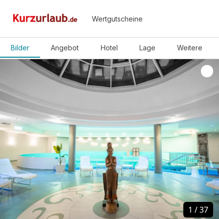
Wertgutscheine
Bilder
Angebot
Hotel
Lage
Weitere
1
1
/
/
37
37