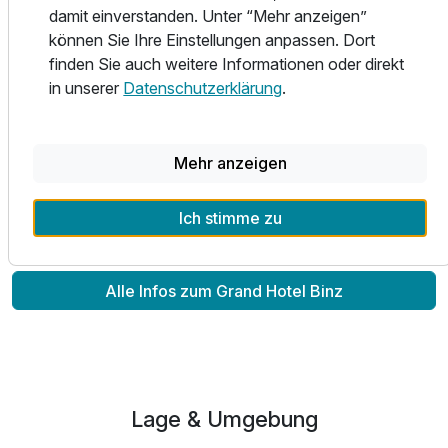
asiatischen Produkten angeboten. Im separaten
damit einverstanden. Unter “Mehr anzeigen”
Fitnessraum stehen modernste Cardio- und Kraftgeräte,
können Sie Ihre Einstellungen anpassen. Dort
sowie ein Gymnastikraum zur Verfügung.
finden Sie auch weitere Informationen oder direkt
in unserer
Datenschutzerklärung
.
In unserem Haus sind Vierbeiner auf Anfrage herzlich
willkommen.
Mehr anzeigen
Grand Hotel Binz is managed by Private Palace Hotels &
Resorts.
Ich stimme zu
Alle Infos zum Grand Hotel Binz
Lage & Umgebung