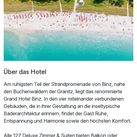
Über das Hotel
Am ruhigsten Teil der Strandpromenade von Binz, nahe
den Buchenwäldern der Granitz, liegt das renommierte
Ausstattung
Grand Hotel Binz. In den vier miteinander verbundenen
Gebäuden, die in ihrer Gestaltung an die inseltypische
Für 4 Tage
227,00 €
p.P. ab
Bäderarchitektur erinnern, findet der Gast Ruhe,
Entspannung und Harmonie sowie den höchsten Komfort.
Alle 127 Deluxe Zimmer & Suiten bieten Balkon oder