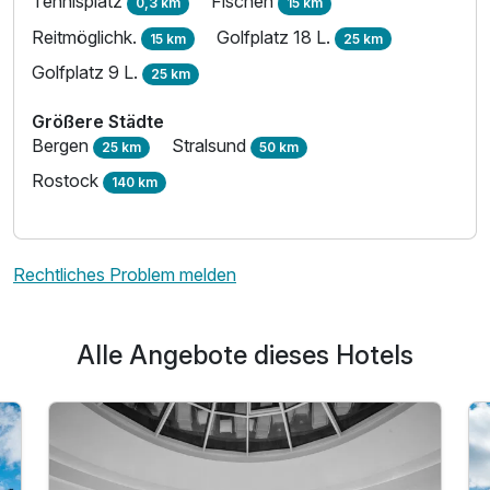
Tennisplatz
Fischen
0,3 km
15 km
Reitmöglichk.
Golfplatz 18 L.
15 km
25 km
Golfplatz 9 L.
25 km
Größere Städte
Bergen
Stralsund
25 km
50 km
Rostock
140 km
Rechtliches Problem melden
Alle Angebote dieses Hotels