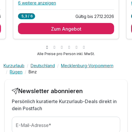
6 weitere anzeigen
Alle Inklusivleistungen
10 enthalten
6
Gültig bis 27.12.2026
5,3 / 6
1 romantische Übernachtung
Zum Angebot
1 x Gourmet-Frühstück vom Buffet
1 x exklusives Abendessen am Anreisetag
1 x Flasche Wasser bei Anreise im Zimmer
inkl. Nutzung des romantischen Beauty SPA
Alle Preise pro Person inkl. MwSt.
inkl. Handtuch- & Bademantelservice
Kurzurlaub
Deutschland
Mecklenburg-Vorpommern
inkl. Nutzung des Fitnessstudios
Rügen
Binz
inkl. Nutzung Sky-TV auf dem Zimmer
inkl. Nutzung des Kinderparadies (3 bis 15 Jahre)
inkl. Nutzung W-Lan
Newsletter abonnieren
Persönlich kuratierte Kurzurlaub-Deals direkt in
dein Postfach
E-Mail-Adresse*