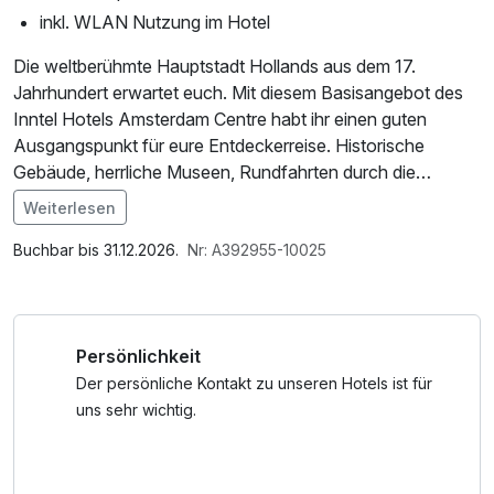
inkl. WLAN Nutzung im Hotel
Die weltberühmte Hauptstadt Hollands aus dem 17.
Jahrhundert erwartet euch. Mit diesem Basisangebot des
Inntel Hotels Amsterdam Centre habt ihr einen guten
Ausgangspunkt für eure Entdeckerreise. Historische
Gebäude, herrliche Museen, Rundfahrten durch die
Grachten oder einfach in der Metropole shoppen, gestaltet
Weiterlesen
euren Kurzurlaub ganz nach eurem Gusto.
Im Angebot enthalten
W-LAN Nutzung / Internetnutzung
Buchbar bis 31.12.2026.
Nr: A392955-10025
Persönlichkeit
Der persönliche Kontakt zu unseren Hotels ist für
uns sehr wichtig.