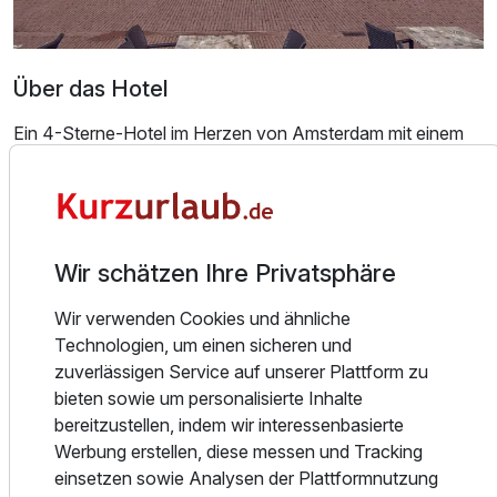
Über das Hotel
Ein 4-Sterne-Hotel im Herzen von Amsterdam mit einem
einzigartigen Blick auf die Stadt, das ist das Inntel Hotels
Amsterdam Centre. Nur wenige Gehminuten von den
berühmten Grachten und allen Highlights, wie den
bekannten Museen und authentischen Vierteln, entfernt.
Sie haben die ganze Stadt zu Ihren Füßen.
Wir schätzen Ihre Privatsphäre
Wir verwenden Cookies und ähnliche
Die komfortablen Zimmer und Suiten sind mit allen
Technologien, um einen sicheren und
notwendigen luxuriösen Einrichtungen ausgestattet und
zuverlässigen Service auf unserer Plattform zu
bilden die perfekte Basis für einen Städtetrip in unser
bieten sowie um personalisierte Inhalte
geliebtes Amsterdam. Im Inntel Hotels Amsterdam Centre
bereitzustellen, indem wir interessenbasierte
wird ein Besuch in der Hauptstadt zu einem echten
Werbung erstellen, diese messen und Tracking
Erlebnis.
einsetzen sowie Analysen der Plattformnutzung