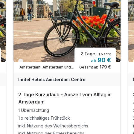
2 Tage
| 1 Nacht
90 €
ab
Verfügbar bis Dezember
179 €
Gesamt ab
Amsterdam, Amsterdam und Umgebung
Inntel Hotels Amsterdam Centre
2 Tage Kurzurlaub - Auszeit vom Alltag in
Amsterdam
1 Übernachtung
1 x reichhaltiges Frühstück
inkl. Nutzung des Wellnessbereichs
inkl. Nutzung des Fitnessbereichs