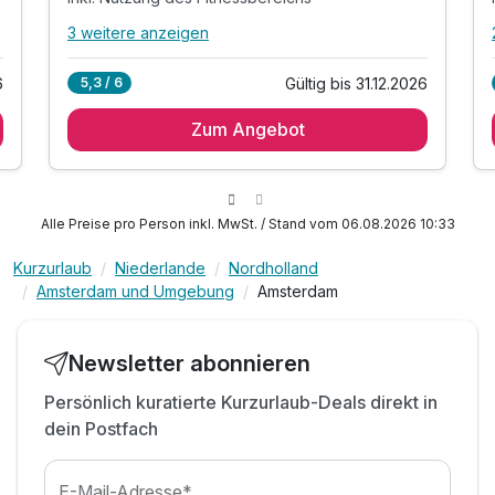
3 weitere anzeigen
Alle Inklusivleistungen
7 enthalten
6
Gültig bis 31.12.2026
5,3 / 6
1 Übernachtung
Zum Angebot
1 x reichhaltiges Frühstück
inkl. Nutzung des Wellnessbereichs
inkl. Nutzung des Fitnessbereichs
1 x Welcome Drink
Alle Preise pro Person inkl. MwSt. / Stand vom 06.08.2026 10:33
inkl. Stadtplan
Kurzurlaub
Niederlande
Nordholland
inkl. WLAN Nutzung im Hotel
Amsterdam und Umgebung
Amsterdam
Newsletter abonnieren
Persönlich kuratierte Kurzurlaub-Deals direkt in
dein Postfach
E-Mail-Adresse*