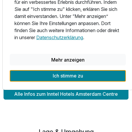
für ein verbessertes Erlebnis durchführen. Indem
Inntel Hotels Amsterdam Centre ist leicht zu erreichen. Das
Sie auf "Ich stimme zu" klicken, erklären Sie sich
Hotel liegt nur 5 Gehminuten vom Amsterdamer
damit einverstanden. Unter “Mehr anzeigen”
Hauptbahnhof entfernt. Gegenüber dem Hotel befindet
können Sie Ihre Einstellungen anpassen. Dort
sich das große Parkhaus 'QPark Nieuwendijk'. Egal, ob Sie
finden Sie auch weitere Informationen oder direkt
mit dem Auto oder dem Zug anreisen, Sie können schnell
in unserer
Datenschutzerklärung
.
zum Inntel Hotels Amsterdam Centre gelangen.
Website für das Parken q-park.nl/nl-
nl/parkeren/amsterdam/2020-ams-inntel-hotels-
Mehr anzeigen
amsterdam-centre/
Ich stimme zu
Alle Infos zum Inntel Hotels Amsterdam Centre
Lage & Umgebung