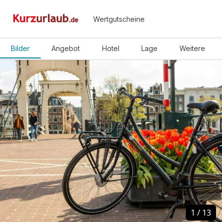
Wertgutscheine
Bilder
Angebot
Hotel
Lage
Weitere
1
1
/
/
13
13