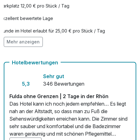
Parkplatz 12,00 € pro Stück / Tag
Exzellent bewertete Lage
Hunde im Hotel erlaubt für 25,00 € pro Stück / Tag
Mehr anzeigen
Auch vegetarische Speisen
Kostenloses W-LAN
Hotelbewertungen
Zimmerservice verfügbar
Sehr gut
Mit Hotelbar
5,3
346 Bewertungen
Fulda ohne Grenzen | 2 Tage in der Rhön
Das Hotel kann ich noch jedem empfehlen… Es liegt
nah an der Altstadt, so dass man zu Fuß die
Sehenswürdigkeiten erreichen kann. Die Zimmer sind
sehr sauber und komfortabel und die Badezimmer
waren geräumig und mit schönen Pflegemittel