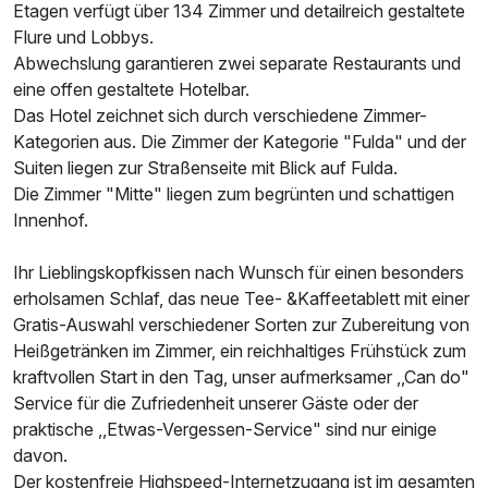
Zusatznächte
Etagen verfügt über 134 Zimmer und detailreich gestaltete
Flure und Lobbys.
Abwechslung garantieren zwei separate Restaurants und
Für 2 Tage
206,00 €
p.P. ab
eine offen gestaltete Hotelbar.
Das Hotel zeichnet sich durch verschiedene Zimmer-
Kategorien aus. Die Zimmer der Kategorie "Fulda" und der
Suiten liegen zur Straßenseite mit Blick auf Fulda.
Die Zimmer "Mitte" liegen zum begrünten und schattigen
Einzelzimmer
Innenhof.
1 Erwachsenen
Ihr Lieblingskopfkissen nach Wunsch für einen besonders
erholsamen Schlaf, das neue Tee- &Kaffeetablett mit einer
Gratis-Auswahl verschiedener Sorten zur Zubereitung von
Heißgetränken im Zimmer, ein reichhaltiges Frühstück zum
kraftvollen Start in den Tag, unser aufmerksamer ,,Can do"
Service für die Zufriedenheit unserer Gäste oder der
praktische ,,Etwas-Vergessen-Service" sind nur einige
davon.
Der kostenfreie Highspeed-Internetzugang ist im gesamten