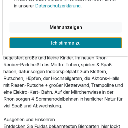
uns durch regionale Leckereien - Gaumenfreude garantiert.
in unserer
Datenschutzerklärung
.
Besuchen Sie Europas kleinste Kelterei, Sie werden
überrascht sein, was aus dem Rhöner Apfel alles werden
kann.
Mehr anzeigen
Kinder-Spaß
Ich stimme zu
Die Kinderakademie - das erste deutsche Kindermuseum -
mit wechselnden Ausstellungen und dem begehbaren Herz
begeistert große und kleine Kinder. Im neuen Rhön-
Räuber-Park heißt das Motto: Toben, spielen & Spaß
haben, dafür sorgen Indoorspielplatz zum Klettern,
Rutschen, Hüpfen, der Hochseilgarten, die Aktions-Halle
mit Riesen-Rutsche + großer Kletterwand, Trampoline und
eine Elektro-Kart- Bahn. Auf der Märchenwiese in der
Rhön sorgen 4 Sommerrodelbahnen in herrlicher Natur für
viel Spaß und Abwechslung.
Ausgehen und Einkehren
Entdecken Sie Fuldas bekanntesten Biergarten, hier lockt