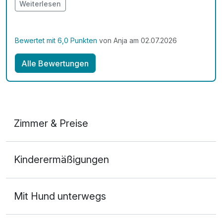
ausgestattet. Wir hatten einen Tisch im Restaurant
Weiterlesen
reserviert. Das Essen war hervorragend und die
Bedienung sehr nett und aufmerksam. ich würde das
Hotel jederzeit wieder buchen.
Bewertet mit 6,0 Punkten
von Anja am 02.07.2026
Alle Bewertungen
Zimmer & Preise
Doppelzimmer
Kinderermäßigungen
2 Erwachsene
Mit Hund unterwegs