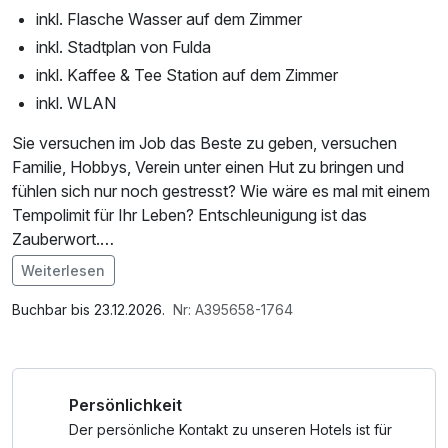
inkl. Flasche Wasser auf dem Zimmer
inkl. Stadtplan von Fulda
inkl. Kaffee & Tee Station auf dem Zimmer
inkl. WLAN
Sie versuchen im Job das Beste zu geben, versuchen
Familie, Hobbys, Verein unter einen Hut zu bringen und
fühlen sich nur noch gestresst? Wie wäre es mal mit einem
Tempolimit für Ihr Leben? Entschleunigung ist das
Zauberwort.
Weiterlesen
Damit Sie nicht nur hin und wieder am Wochenende,
Im Angebot enthalten
sondern auch im Alltag wieder zu sich selbst finden. Wie
1 Flasche Mineralwasser, W-LAN Nutzung /
Buchbar bis 23.12.2026.
Nr: A395658-1764
das funktionieren kann? - Ganz einfach!
Internetnutzung, Nutzung Öffentliches Internetterminal,
kostenfreier Kaffee/Tee im Zimmer
Entspannung in Fulda ist das Zauberwort. Verbringen Sie
Persönlichkeit
drei Tage in der schönen Barockstadt. Lassen Sie sich
rundum verwöhnen und tanken Sie neue Energie.
Der persönliche Kontakt zu unseren Hotels ist für