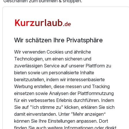
Geschäften zum bummeln & shoppen.
Historisches Erbe - Barockstadt Fulda
Die Altstadt mit Dom, Stadtschloss, Schlosspark, Kirchen &
Klöstern sowie viele geschichtliche Sehenswürdigkeiten
mehr warten auf Ihre Eroberung, mit ortskundigen
Wir schätzen Ihre Privatsphäre
Fremden-Führer oder Audio-Guide.
Wir verwenden Cookies und ähnliche
Kunst und Kultur für jeden Anspruch
Technologien, um einen sicheren und
Gartenträume, historische Parks & private Gärten öffnen
zuverlässigen Service auf unserer Plattform zu
Ihre Pforten. Das Vonderau-Museum mit 4000m²
bieten sowie um personalisierte Inhalte
wechselnder Ausstellungsfläche und das deutsche
bereitzustellen, indem wir interessenbasierte
Feuerwehr-Museum sollten Sie nicht verpassen. Mit dem
Ausstattung
Werbung erstellen, diese messen und Tracking
Museumspass erkunden Sie alle sehenswerten
einsetzen sowie Analysen der Plattformnutzung
Ausstellungen, nach eigenem Zeitplan und erkunden ganz
für ein verbessertes Erlebnis durchführen. Indem
Für 2 Tage
216,00 €
p.P. ab
nebenbei die schöne Stadt.
Sie auf "Ich stimme zu" klicken, erklären Sie sich
damit einverstanden. Unter “Mehr anzeigen”
Kulinarisches aus der Region
können Sie Ihre Einstellungen anpassen. Dort
Wissen Sie wie die Rhön schmeckt? Schlemmen Sie mit
finden Sie auch weitere Informationen oder direkt