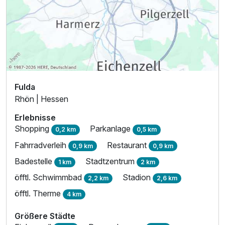
Fulda
Rhön | Hessen
Erlebnisse
Shopping
Parkanlage
0,2 km
0,5 km
Fahrradverleih
Restaurant
0,9 km
0,9 km
Badestelle
Stadtzentrum
1 km
2 km
öfftl. Schwimmbad
Stadion
2,2 km
2,6 km
öfftl. Therme
4 km
Größere Städte