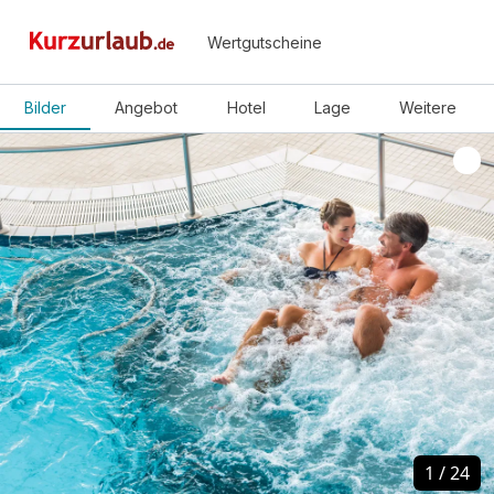
Wertgutscheine
Bilder
Angebot
Hotel
Lage
Weitere
1
1
/
/
24
24