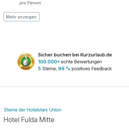
pro Person
Mehr anzeigen
Einstündige Stadtführung durch Fulda
9,00 €
pro Person (1 Stunde/n)
Obstteller
5,00 €
pro Person
Sicher buchen bei Kurzurlaub.de
100.000+
echte Bewertungen
5
Sterne,
99 %
positives Feedback
Schlossführung
9,00 €
pro Person (45 Minuten)
Sterne der Hotelstars Union
Hotel Fulda Mitte