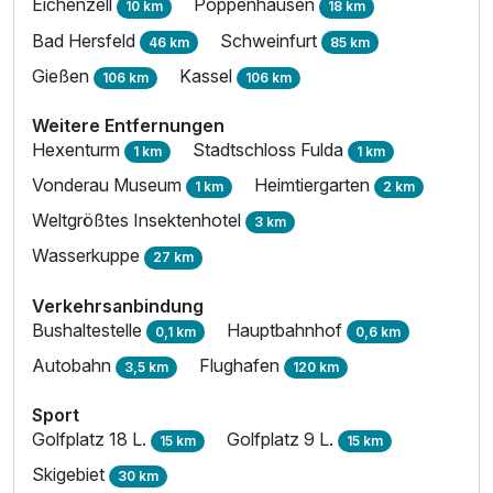
Eichenzell
Poppenhausen
10 km
18 km
Bad Hersfeld
Schweinfurt
46 km
85 km
Gießen
Kassel
106 km
106 km
Weitere Entfernungen
Hexenturm
Stadtschloss Fulda
1 km
1 km
Vonderau Museum
Heimtiergarten
1 km
2 km
Weltgrößtes Insektenhotel
3 km
Wasserkuppe
27 km
Verkehrsanbindung
Bushaltestelle
Hauptbahnhof
0,1 km
0,6 km
Autobahn
Flughafen
3,5 km
120 km
Sport
Golfplatz 18 L.
Golfplatz 9 L.
15 km
15 km
Skigebiet
30 km