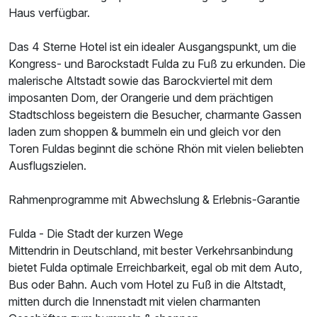
Haus verfügbar.
Das 4 Sterne Hotel ist ein idealer Ausgangspunkt, um die
Kongress- und Barockstadt Fulda zu Fuß zu erkunden. Die
malerische Altstadt sowie das Barockviertel mit dem
Ausstattung
imposanten Dom, der Orangerie und dem prächtigen
Stadtschloss begeistern die Besucher, charmante Gassen
Zusatznächte
laden zum shoppen & bummeln ein und gleich vor den
Toren Fuldas beginnt die schöne Rhön mit vielen beliebten
Ausflugszielen.
Für 2 Tage
212,00 €
p.P. ab
Rahmenprogramme mit Abwechslung & Erlebnis-Garantie
Fulda - Die Stadt der kurzen Wege
Mittendrin in Deutschland, mit bester Verkehrsanbindung
Familienzimmer
bietet Fulda optimale Erreichbarkeit, egal ob mit dem Auto,
2 Erwachsene und 2 Kinder
Bus oder Bahn. Auch vom Hotel zu Fuß in die Altstadt,
mitten durch die Innenstadt mit vielen charmanten