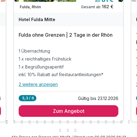
ab
Teilweise ausgelastet
162 €
Gesamt ab
Fulda, Rhön
Hotel Fulda Mitte
Fulda ohne Grenzen | 2 Tage in der Rhön
1 Übernachtung
1 x reichhaltiges Frühstück
1 x Begrüßungsaperitif
inkl. 10% Rabatt auf Restaurantleistungen*
2 weitere anzeigen
Alle Inklusivleistungen
6 enthalten
6
Gültig bis 23.12.2026
5,3 / 6
1 Übernachtung
Zum Angebot
1 x reichhaltiges Frühstück
1 x Begrüßungsaperitif
inkl. 10% Rabatt auf Restaurantleistungen*
*auf im Hotel direkt gebuchte