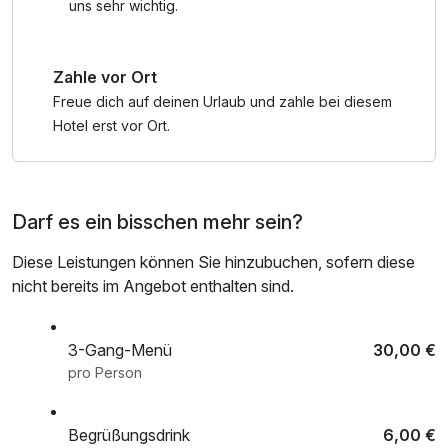
uns sehr wichtig.
- 1x Halbtagesticket pro Erwachsenem für das Sieben
Welten Therme & Spa Resort (4,5 Stunden Eintritt)
Zahle vor Ort
- 10% Rabatt auf im Hotel direkt gebuchte
Restaurantleistungen
Freue dich auf deinen Urlaub und zahle bei diesem
Hotel erst vor Ort.
* Dieser Text wurde mit Unterstützung von KI erstellt. *
Darf es ein bisschen mehr sein?
Diese Leistungen können Sie hinzubuchen, sofern diese
nicht bereits im Angebot enthalten sind.
3-Gang-Menü
30,00 €
pro Person
Begrüßungsdrink
6,00 €