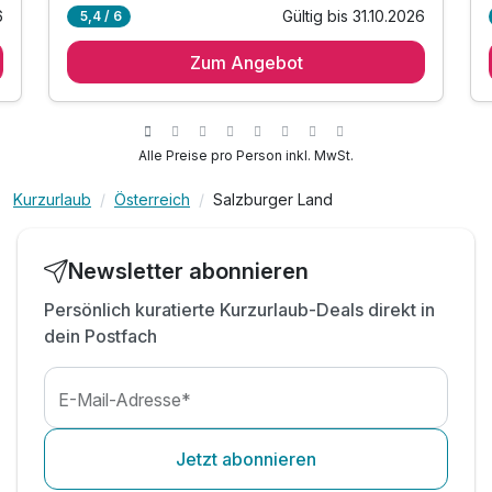
6
Gültig bis 31.10.2026
5,4 / 6
2 Übernachtungen
Zum Angebot
2 x reichhaltiges Frühstück vom Buffet
inkl. W-LAN Nutzung & Klimaanlage im Zimmer
inkl. Sauna Eintritt
inkl. harry's home Slippers
Alle Preise pro Person inkl. MwSt.
inkl. Ebike/ Mountainbikeverleih
Kurzurlaub
Österreich
Salzburger Land
inkl. Begrüßungscocktail
inkl. Kinderzimmer mit Bällebad im Hotel
Tipp 1: Besuch der weltbekannten
Newsletter abonnieren
Sprungschanze
Persönlich kuratierte Kurzurlaub-Deals direkt in
Tipp 2: Spaziergang zum Wasserfall in der Stadt
dein Postfach
Tipp 3: Wanderwege starten fast vor der Tür
E-Mail-Adresse*
Jetzt abonnieren