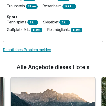
Traunstein
Rosenheim
81 km
122 km
Sport
Tennisplatz
Skigebiet
3 km
9 km
Golfplatz 9 L.
Reitmöglichk.
15 km
15 km
Rechtliches Problem melden
Alle Angebote dieses Hotels