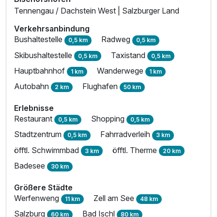
Tennengau / Dachstein West | Salzburger Land
Verkehrsanbindung
Bushaltestelle
Radweg
0,5 km
0,5 km
Skibushaltestelle
Taxistand
0,5 km
0,5 km
Hauptbahnhof
Wanderwege
1 km
1 km
Autobahn
Flughafen
2 km
50 km
Erlebnisse
Restaurant
Shopping
0,5 km
0,5 km
Stadtzentrum
Fahrradverleih
0,5 km
3 km
öfftl. Schwimmbad
öfftl. Therme
3 km
20 km
Badesee
30 km
Größere Städte
Werfenweng
Zell am See
11 km
48 km
Salzburg
Bad Ischl
60 km
80 km