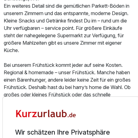
Ein weiteres Detail sind die gemütlichen Parkett-Böden in
unserern Zimmern und das entspannte, moderne Design.
Kleine Snacks und Getränke findest Du im – rund um die
Uhr verfügbaren – service point. Für größere Einkäufe
steht der nahegelegene Supermarkt zur Verfügung, für
größere Mahlzeiten gibt es unsere Zimmer mit eigener
Küche.
Bei unserem Frühstück kommt jeder auf seine Kosten.
Regional & homemade – unser Frühstück. Manche haben
einen Bärenhunger, andere leider keine Zeit für ein großes
Frühstück. Deshalb hast du bei harry’s home die Wahl. Ob
großes oder kleines Frühstück oder das schnelle
Frühstücks-Paket zum Mitnehmen. Egal – du entscheidest
und zahlst nur das, was du wirklich brauchst. Du bestimmst
nicht nur, ob du ein Frühstück haben willst, sondern auch
was für ein Frühstück. Wer wenig Zeit hat möchte eben
Wir schätzen Ihre Privatsphäre
kein umfangreiches Buffet – wer dagegen mit der Familie