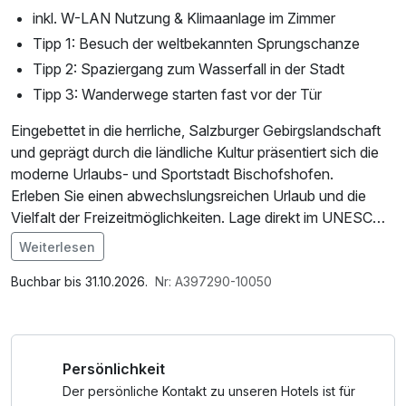
inkl. W-LAN Nutzung & Klimaanlage im Zimmer
Tipp 1: Besuch der weltbekannten Sprungschanze
Tipp 2: Spaziergang zum Wasserfall in der Stadt
Tipp 3: Wanderwege starten fast vor der Tür
Eingebettet in die herrliche, Salzburger Gebirgslandschaft
und geprägt durch die ländliche Kultur präsentiert sich die
moderne Urlaubs- und Sportstadt Bischofshofen.
Erleben Sie einen abwechslungsreichen Urlaub und die
Vielfalt der Freizeitmöglichkeiten. Lage direkt im UNESCO
Geopark "Erz der Alpen".
Weiterlesen
Im Angebot enthalten
Auf Wunsch bekommen Sie für nur € 5,00 pro Tag eine
W-LAN Nutzung / Internetnutzung
Buchbar bis 31.10.2026.
Nr: A397290-10050
Nespresso-Maschine mit 5 Kapseln aufs Zimmer.
Persönlichkeit
Der persönliche Kontakt zu unseren Hotels ist für