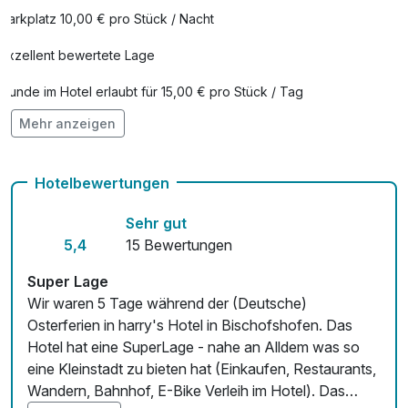
Parkplatz 10,00 € pro Stück / Nacht
Exzellent bewertete Lage
Hunde im Hotel erlaubt für 15,00 € pro Stück / Tag
Mehr anzeigen
Auch vegetarische Speisen
Fahrradverleih
Hotelbewertungen
Fitnessgeräte stehen bereit
Sehr gut
Kostenloses W-LAN
5,4
15 Bewertungen
Mit Hotelbar
Super Lage
Wir waren 5 Tage während der (Deutsche)
Osterferien in harry's Hotel in Bischofshofen. Das
Hotel hat eine SuperLage - nahe an Alldem was so
eine Kleinstadt zu bieten hat (Einkaufen, Restaurants,
Wandern, Bahnhof, E-Bike Verleih im Hotel). Das