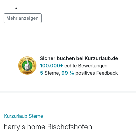
Haustier
15,00 €
Mehr anzeigen
pro Nacht
Saunabenutzung
6,00 €
pro Tag (1 Tag/e)
Sicher buchen bei Kurzurlaub.de
100.000+
echte Bewertungen
5
Sterne,
99 %
positives Feedback
Kurzurlaub Sterne
harry's home Bischofshofen