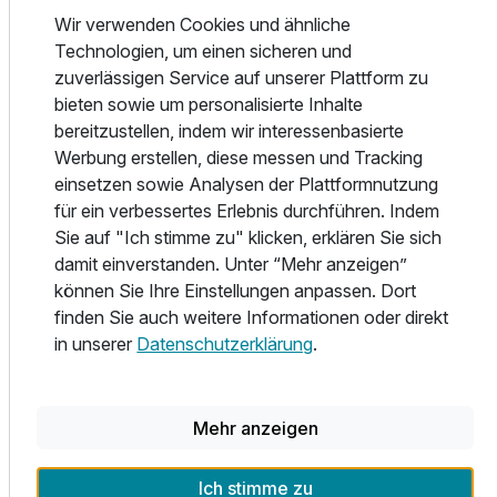
unterwegs ist, freut sich über ein reichhaltiges Angebot,
Wir verwenden Cookies und ähnliche
warme Eierspeisen, frische Früchte und die umfangreiche
Technologien, um einen sicheren und
Müsli-Station. Und wer gar keine Zeit hat, aber in der Früh
zuverlässigen Service auf unserer Plattform zu
unbedingt einen Kaffee benötigt? Der bestellt sich einfach
bieten sowie um personalisierte Inhalte
eine Nespresso-Maschine aufs Zimmer.
bereitzustellen, indem wir interessenbasierte
Werbung erstellen, diese messen und Tracking
Zum Baukasten von harry’s home gehört aber noch viel
einsetzen sowie Analysen der Plattformnutzung
mehr: Der service point mit Automaten für alle Dinge des
für ein verbessertes Erlebnis durchführen. Indem
täglichen Bedarfs, Getränke und Snacks. Oder – ganz
Sie auf "Ich stimme zu" klicken, erklären Sie sich
anders gedacht – unsere Zimmer mit eigener Küche. Hier
damit einverstanden. Unter “Mehr anzeigen”
kannst du mit der ganzen Familie Spaghetti kochen, dir
können Sie Ihre Einstellungen anpassen. Dort
selbst ein reichhaltiges Frühstück zubereiten oder deine
finden Sie auch weitere Informationen oder direkt
Liebste (und natürlich auch deinen Liebsten) mit einem
in unserer
Datenschutzerklärung
.
Candle-Light-Dinner verwöhnen.
Und wenn du wieder Lust bekommst, deine Umgebung zu
Mehr anzeigen
entdecken, dann stehen wir dir gerne mit Rat und Tat zur
Seite. Wir zeigen Dir den besten Jogging-Parcours in der
Gegend, nennen dir die besten Restaurants oder die
Ich stimme zu