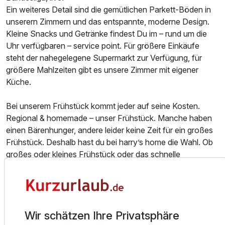
Ein weiteres Detail sind die gemütlichen Parkett-Böden in
unserern Zimmern und das entspannte, moderne Design.
Kleine Snacks und Getränke findest Du im – rund um die
Uhr verfügbaren – service point. Für größere Einkäufe
steht der nahegelegene Supermarkt zur Verfügung, für
größere Mahlzeiten gibt es unsere Zimmer mit eigener
Küche.
Bei unserem Frühstück kommt jeder auf seine Kosten.
Regional & homemade – unser Frühstück. Manche haben
einen Bärenhunger, andere leider keine Zeit für ein großes
Frühstück. Deshalb hast du bei harry’s home die Wahl. Ob
großes oder kleines Frühstück oder das schnelle
Frühstücks-Paket zum Mitnehmen. Egal – du entscheidest
und zahlst nur das, was du wirklich brauchst. Du bestimmst
nicht nur, ob du ein Frühstück haben willst, sondern auch
was für ein Frühstück. Wer wenig Zeit hat möchte eben
Wir schätzen Ihre Privatsphäre
kein umfangreiches Buffet – wer dagegen mit der Familie