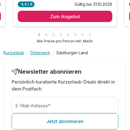
6
Gültig bis 31.10.2026
5,4 / 6
2 Übernachtungen
Zum Angebot
2 x reichhaltiges Frühstück vom Buffet
inkl. W-LAN Nutzung & Klimaanlage im Zimmer
inkl. Sauna Eintritt
inkl. harry's home Slippers
Alle Preise pro Person inkl. MwSt.
inkl. Ebike/ Mountainbikeverleih
Kurzurlaub
Österreich
Salzburger Land
inkl. Begrüßungscocktail
inkl. Kinderzimmer mit Bällebad im Hotel
Tipp 1: Besuch der weltbekannten
Newsletter abonnieren
Sprungschanze
Persönlich kuratierte Kurzurlaub-Deals direkt in
Tipp 2: Spaziergang zum Wasserfall in der Stadt
dein Postfach
Tipp 3: Wanderwege starten fast vor der Tür
E-Mail-Adresse*
Jetzt abonnieren