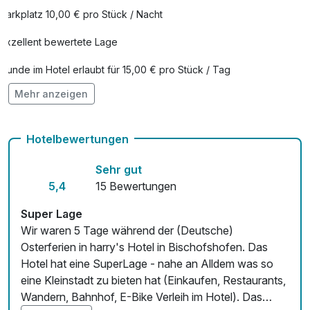
Parkplatz 10,00 € pro Stück / Nacht
Exzellent bewertete Lage
Hunde im Hotel erlaubt für 15,00 € pro Stück / Tag
Mehr anzeigen
Auch vegetarische Speisen
Fahrradverleih
Hotelbewertungen
Fitnessgeräte stehen bereit
Sehr gut
Kostenloses W-LAN
5,4
15 Bewertungen
Mit Hotelbar
Super Lage
Wir waren 5 Tage während der (Deutsche)
Osterferien in harry's Hotel in Bischofshofen. Das
Hotel hat eine SuperLage - nahe an Alldem was so
eine Kleinstadt zu bieten hat (Einkaufen, Restaurants,
Wandern, Bahnhof, E-Bike Verleih im Hotel). Das