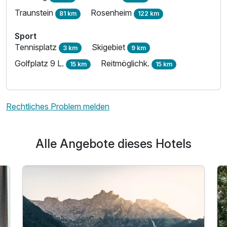
Traunstein
Rosenheim
81 km
122 km
Sport
Tennisplatz
Skigebiet
3 km
9 km
Golfplatz 9 L.
Reitmöglichk.
15 km
15 km
Rechtliches Problem melden
Alle Angebote dieses Hotels