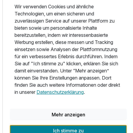
unterwegs ist, freut sich über ein reichhaltiges Angebot,
Wir verwenden Cookies und ähnliche
warme Eierspeisen, frische Früchte und die umfangreiche
Technologien, um einen sicheren und
Müsli-Station. Und wer gar keine Zeit hat, aber in der Früh
zuverlässigen Service auf unserer Plattform zu
unbedingt einen Kaffee benötigt? Der bestellt sich einfach
bieten sowie um personalisierte Inhalte
eine Nespresso-Maschine aufs Zimmer.
bereitzustellen, indem wir interessenbasierte
Werbung erstellen, diese messen und Tracking
Zum Baukasten von harry’s home gehört aber noch viel
einsetzen sowie Analysen der Plattformnutzung
mehr: Der service point mit Automaten für alle Dinge des
für ein verbessertes Erlebnis durchführen. Indem
täglichen Bedarfs, Getränke und Snacks. Oder – ganz
Sie auf "Ich stimme zu" klicken, erklären Sie sich
anders gedacht – unsere Zimmer mit eigener Küche. Hier
damit einverstanden. Unter “Mehr anzeigen”
kannst du mit der ganzen Familie Spaghetti kochen, dir
können Sie Ihre Einstellungen anpassen. Dort
selbst ein reichhaltiges Frühstück zubereiten oder deine
finden Sie auch weitere Informationen oder direkt
Liebste (und natürlich auch deinen Liebsten) mit einem
in unserer
Datenschutzerklärung
.
Candle-Light-Dinner verwöhnen.
Und wenn du wieder Lust bekommst, deine Umgebung zu
Mehr anzeigen
entdecken, dann stehen wir dir gerne mit Rat und Tat zur
Seite. Wir zeigen Dir den besten Jogging-Parcours in der
Gegend, nennen dir die besten Restaurants oder die
Ich stimme zu