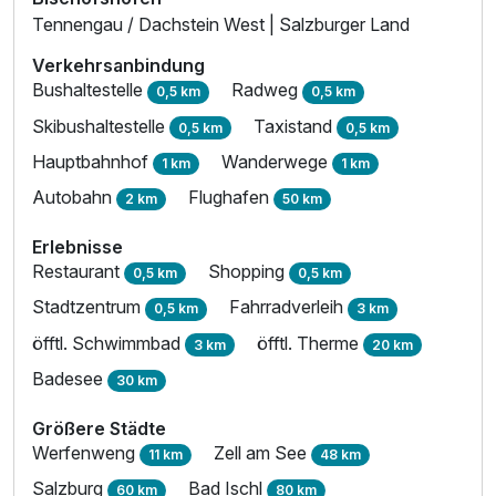
Tennengau / Dachstein West | Salzburger Land
Verkehrsanbindung
Bushaltestelle
Radweg
0,5 km
0,5 km
Skibushaltestelle
Taxistand
0,5 km
0,5 km
Hauptbahnhof
Wanderwege
1 km
1 km
Autobahn
Flughafen
2 km
50 km
Erlebnisse
Restaurant
Shopping
0,5 km
0,5 km
Stadtzentrum
Fahrradverleih
0,5 km
3 km
öfftl. Schwimmbad
öfftl. Therme
3 km
20 km
Badesee
30 km
Größere Städte
Werfenweng
Zell am See
11 km
48 km
Salzburg
Bad Ischl
60 km
80 km