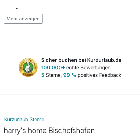
Haustier
15,00 €
Mehr anzeigen
pro Nacht
Saunabenutzung
6,00 €
pro Tag (1 Tag/e)
Sicher buchen bei Kurzurlaub.de
100.000+
echte Bewertungen
5
Sterne,
99 %
positives Feedback
Kurzurlaub Sterne
harry's home Bischofshofen