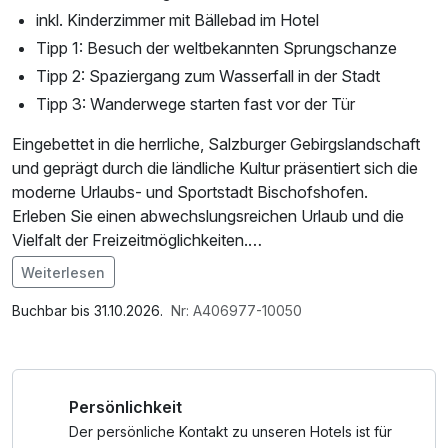
inkl. Kinderzimmer mit Bällebad im Hotel
Tipp 1: Besuch der weltbekannten Sprungschanze
Tipp 2: Spaziergang zum Wasserfall in der Stadt
Tipp 3: Wanderwege starten fast vor der Tür
Eingebettet in die herrliche, Salzburger Gebirgslandschaft
und geprägt durch die ländliche Kultur präsentiert sich die
moderne Urlaubs- und Sportstadt Bischofshofen.
Erleben Sie einen abwechslungsreichen Urlaub und die
Vielfalt der Freizeitmöglichkeiten.
Weiterlesen
Auf Wunsch bekommen Sie für nur € 5,00 pro Tag eine
Im Angebot enthalten
Nespresso-Maschine mit 5 Kapseln aufs Zimmer.
W-LAN Nutzung / Internetnutzung
Buchbar bis 31.10.2026.
Nr: A406977-10050
Persönlichkeit
Der persönliche Kontakt zu unseren Hotels ist für