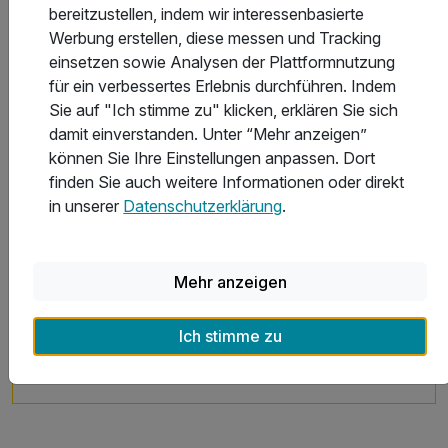
bereitzustellen, indem wir interessenbasierte
Kinderpreise
Werbung erstellen, diese messen und Tracking
einsetzen sowie Analysen der Plattformnutzung
für ein verbessertes Erlebnis durchführen. Indem
Stornobedingungen
Sie auf "Ich stimme zu" klicken, erklären Sie sich
damit einverstanden. Unter “Mehr anzeigen”
können Sie Ihre Einstellungen anpassen. Dort
Allgemeine Geschäftsbedingungen
finden Sie auch weitere Informationen oder direkt
in unserer
Datenschutzerklärung
.
Mehr anzeigen
Aktuelle Infos des Hotels
Frühstückszeiten: Mo.-Fr. 6:30 - 10:00 und Sa, So
Ich stimme zu
& Feiertag 7:30 - 11:00