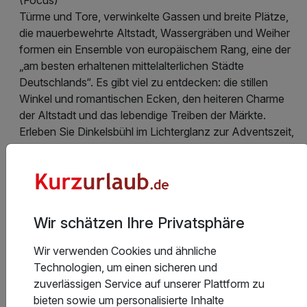
Türme und Tore, verwinkelte Gassen und breite Plätze,
die mauerbewehrte Altstadt, Wassergräben und Weiher
formen ein Ensemble von europäischem Rang, eine der
„am besten erhaltenen mittelalterlichen Städte
Deutschlands“. Es gibt viel zu entdecken: die stillen
Winkel und romantischen Ecken, den heiteren Charme
der Altstadt und das lebendige Treiben der Märkte.
Erleben Sie Dinkelsbühl im Lichterglanz zur Adventszeit,
sommerfarbenbunt während der Kinderzeche im Juli
oder zwischendurch zu jeder Jahreszeit.
Das Meiser Design Hotel findet seinen Standort im
neuen Bauareal VISIOPARK in der Neuen Allee direkt
Wir schätzen Ihre Privatsphäre
vor der Altstadt Dinkelsbühls.
Wir verwenden Cookies und ähnliche
Technologien, um einen sicheren und
Hotelausstattung
zuverlässigen Service auf unserer Plattform zu
bieten sowie um personalisierte Inhalte