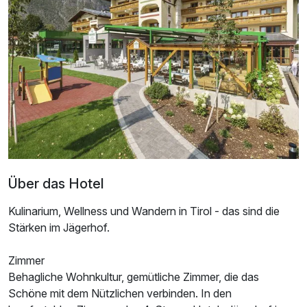
Doppelzimmer Deluxe
2 Erwachsene
Über das Hotel
Kulinarium, Wellness und Wandern in Tirol - das sind die
Stärken im Jägerhof.
Zimmer
Ausstattung
Behagliche Wohnkultur, gemütliche Zimmer, die das
Schöne mit dem Nützlichen verbinden. In den
Für 8 Tage
1.039,00 €