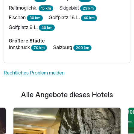
Reitmöglichk.
Skigebiet
15 km
23 km
Fischen
Golfplatz 18 L.
30 km
40 km
Golfplatz 9 L.
40 km
Größere Städte
Innsbruck
Salzburg
70 km
200 km
Rechtliches Problem melden
Alle Angebote dieses Hotels