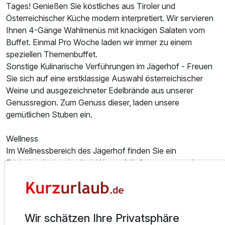
Tages! Genießen Sie köstliches aus Tiroler und
Österreichischer Küche modern interpretiert. Wir servieren
Ausstattung
Ihnen 4-Gänge Wahlmenüs mit knackigen Salaten vom
Buffet. Einmal Pro Woche laden wir immer zu einem
speziellen Themenbuffet.
Für 8 Tage
1.088,00 €
p.P. ab
Sonstige Kulinarische Verführungen im Jägerhof - Freuen
Sie sich auf eine erstklassige Auswahl österreichischer
Weine und ausgezeichneter Edelbrände aus unserer
Genussregion. Zum Genuss dieser, laden unsere
gemütlichen Stuben ein.
Wellness
Im Wellnessbereich des Jägerhof finden Sie ein
Erlebnisschwimmbad mit Wasserfall, Gegenstromanlage
und Unterwassermassage. Der großzügige Saunabereich
bietet wohltuende Abwechslung mit vier verschiedenen
Saunakabinen wie Kamillesauna, Zirbensauna,
Kräuterdampfbad und Osmanisches Bad, zudem
Wir schätzen Ihre Privatsphäre
Ruheraum, Frischluftbereich, Eisbrunnen und