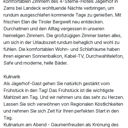
p.P. ab
komfortablen Zimmern des 4-Sterne-Hotels Jägerhof in
Zams bei Landeck wohltuende Nächte verbringen, um
rundum ausgeschlafen kommende Tage zu genießen. Mit
frischen Elan die Tiroler Bergwelt neu entdecken.
Durchatmen und den Alltag vergessen in unseren
heimeligen Zimmern. Die großzügigen Zimmer bieten alles,
Familienzimmer
um sich in der Urlaubszeit rundum behaglich und wohl zu
2 Erwachsene und 2 Kinder
fühlen. Die komfortablen Wohn- und Schlafräume haben
ihren eigenen Sonnenbalkon, Kabel-TV, Durchwahltelefon,
Safe und moderne, helle Bäder.
Kulinarik
Als Jägerhof-Gast gehen Sie natürlich gestärkt vom
Frühstück in den Tag! Das Frühstück ist die wichtigste
Mahlzeit am Tag. Und wir nehmen uns das sehr zu Herzen.
Lassen Sie sich verwöhnen von Regionalen Köstlichkeiten
und nehmen Sie sich Zeit für Ihren perfekten Start in den
Tag.
Kulinarium am Abend - Gaumenfreuden als Krönung des