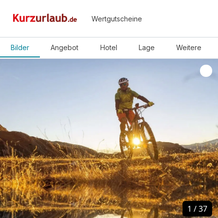
Wertgutscheine
Bilder
Angebot
Hotel
Lage
Weitere
1
1
/
/
37
37