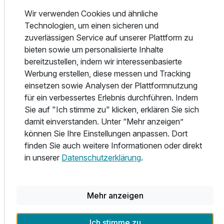
Kneipprondell. Dazu eine Whirlwanne für die
Wir verwenden Cookies und ähnliche
Fußreflexzonenmassage und eine Vitalschnecke.
Technologien, um einen sicheren und
Sammeln Sie Kräfte und lassen Sie sich treiben in unserem
zuverlässigen Service auf unserer Plattform zu
Erlebnisschwimmbad. Die wohlduftende Zirbensauna und
bieten sowie um personalisierte Inhalte
die Kamillensauna versprechen gewiss finnische
bereitzustellen, indem wir interessenbasierte
Saunafreuden. Im Kräuterdampf- und im osmanischen
Werbung erstellen, diese messen und Tracking
Dampfbad vereinen sich Wärme und Wasser mit
einsetzen sowie Analysen der Plattformnutzung
wohltuenden Düften, das ist der perfekte Platz, um
für ein verbessertes Erlebnis durchführen. Indem
komplett abzuschalten. Sie werden es sehen und spüren:
Sie auf "Ich stimme zu" klicken, erklären Sie sich
es ist traumhaft schön, im Jägerhof zu sein! Diejenigen, die
damit einverstanden. Unter “Mehr anzeigen”
ihren Ausgleich im Sport und in der Aktivität finden, lieben
können Sie Ihre Einstellungen anpassen. Dort
unseren Fitnessraum. Andere relaxen einfach gerne an der
finden Sie auch weitere Informationen oder direkt
Hausbar. Fragen Sie auch nach unserem Angebot an
in unserer
Datenschutzerklärung
.
wohltuenden Massagen, Schönheits- und
Gesichtsbehandlungen.
Von Mai bis Oktober hat auch unser Außenpool geöffnet!
Mehr anzeigen
Im Sommer
Ich stimme zu