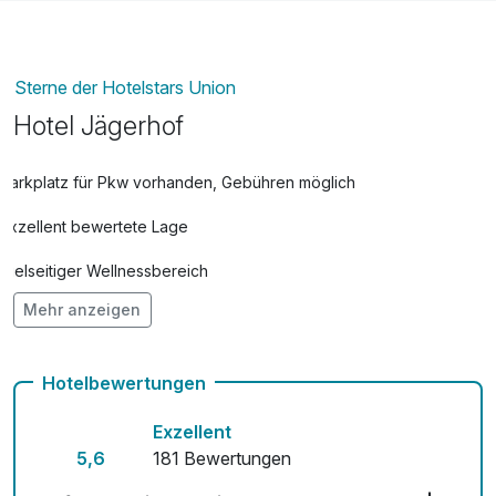
Sterne der Hotelstars Union
Hotel Jägerhof
Parkplatz für Pkw vorhanden, Gebühren möglich
Exzellent bewertete Lage
Vielseitiger Wellnessbereich
Mehr anzeigen
Hunde im Hotel nicht erlaubt
Auch vegetarische Speisen
Hotelbewertungen
Fahrradverleih
Exzellent
Fitnessgeräte stehen bereit
5,6
181 Bewertungen
Kostenloses W-LAN