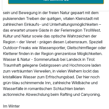
Wanderurlaub - ein Wanderparadies direkt vor der Tür!
Radfahren und Mountainbiken! Ruhe und Erholung, Aktiv
sein und Bewegung in der freien Natur gepaart mit dem
pulsierenden Treiben der quirligen, vitalen Kleinstadt mit
zahlreichen Einkaufs- und Unterhaltungsmöglichkeiten –
das erwartet unsere Gäste in der Ferienregion TirolWest.
Kultur und Natur sowie das optische Wahrzeichen der
Region – der Venet - prägen diesen Lebensraum. Speziell
Outdoor-Freaks wie Wassersportler, Gleitschirmflieger oder
Kletterer finden in der Region grenzenlose Möglichkeiten.
Wasser & Natur - Sommerurlaub bei Landeck in Tirol:
Traumhaft gelegene Gebirgsseen und Hochmoore laden
zum verträumten Verweilen, in vielen Weihern lockt das
kristallklare Wasser zum Erfrischungsbad. Der hier noch
grün-blau schimmernde Inn, zahlreiche Wildbäche und
Wasserfälle in romantischen Schluchten bieten
actionreiche Abwechslung beim Rafting und Canyoning.
Im Winter