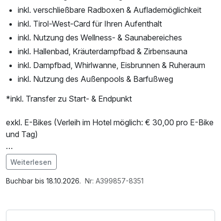
inkl. verschließbare Radboxen & Auflademöglichkeit
inkl. Tirol-West-Card für Ihren Aufenthalt
inkl. Nutzung des Wellness- & Saunabereiches
inkl. Hallenbad, Kräuterdampfbad & Zirbensauna
inkl. Dampfbad, Whirlwanne, Eisbrunnen & Ruheraum
inkl. Nutzung des Außenpools & Barfußweg
*inkl. Transfer zu Start- & Endpunkt
exkl. E-Bikes (Verleih im Hotel möglich: € 30,00 pro E-Bike
und Tag)
Rennradspezifischen Leistungen:
Weiterlesen
-) Fahrradständer im Außenbereich
Im Angebot enthalten
-) Absperrbare Fahrradboxen mit Auflademöglichkeit
Saunabenutzung, Saunatuch, Leihbademantel, Parkplatz,
Buchbar bis 18.10.2026.
Nr: A399857-8351
-) Verschließbarer Fahrradraum
Nutzung des Fitnessbereichs, Nutzung des
-) Trockenraum für Bike-Kleidung
Wellnessbereichs, W-LAN Nutzung / Internetnutzung,
-) Wäscheservice für die Bike-Kleidung
Badetasche mit Bademantel und -tücher