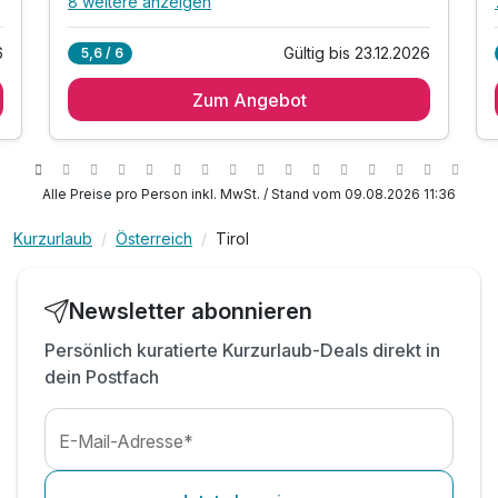
8 weitere anzeigen
Alle Inklusivleistungen
12 enthalten
6
Gültig bis 23.12.2026
5,6 / 6
2 Übernachtungen
Zum Angebot
2 x regionales Frühstück vom Buffet
2 x abwechslungsreiches Schmankerlbuffet am
Abend
inkl. Nutzung des Wellness- & Saunabereiches
Alle Preise pro Person inkl. MwSt. / Stand vom 09.08.2026 11:36
inkl. Hallenbad, Kräuterdampfbad & Zirbensauna
inkl. Dampfbad, Whirlwanne, Eisbrunnen &
Kurzurlaub
Österreich
Tirol
Ruheraum
inkl. Badetasche mit Bademantel &
Newsletter abonnieren
Saunahandtuch
inkl. Nutzung des Fitnessbereichs
Persönlich kuratierte Kurzurlaub-Deals direkt in
inkl. Nutzung des Außenpools & Barfußweg
dein Postfach
inkl. abgesperrte Motorrad- & Fahrradgarage
inkl. gratis Bus in der Region mit der Gästecard
E-Mail-Adresse*
inkl. Tirol West Card**