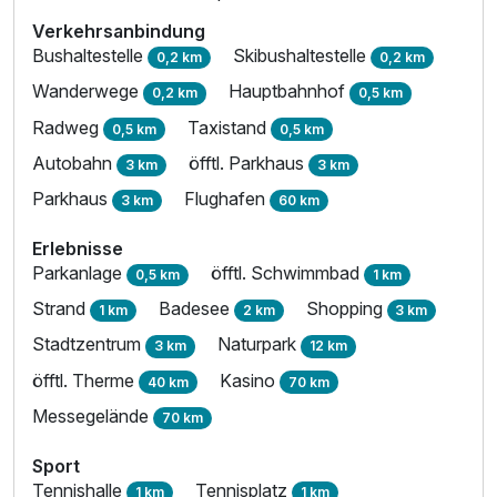
Verkehrsanbindung
Bushaltestelle
Skibushaltestelle
0,2 km
0,2 km
Wanderwege
Hauptbahnhof
0,2 km
0,5 km
Radweg
Taxistand
0,5 km
0,5 km
Autobahn
öfftl. Parkhaus
3 km
3 km
Parkhaus
Flughafen
3 km
60 km
Erlebnisse
Parkanlage
öfftl. Schwimmbad
0,5 km
1 km
Strand
Badesee
Shopping
1 km
2 km
3 km
Stadtzentrum
Naturpark
3 km
12 km
öfftl. Therme
Kasino
40 km
70 km
Messegelände
70 km
Sport
Tennishalle
Tennisplatz
1 km
1 km