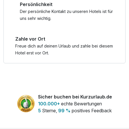
Persönlichkeit
-) Werkstatt-Ecke mit Radwerkzeug für Wartungs- und
Reparaturarbeiten
Der persönliche Kontakt zu unseren Hotels ist für
-) Bike-Info-Corner: Übersichtskarte, Radkarte,
uns sehr wichtig.
Rennradmagazine und Wetterinfos
-) Reinigungsplatz und Putzmittel für Räder
Zahle vor Ort
-) Möglichkeit zur Gebäckaufbewahrung und duschen am
Abreisetag
Freue dich auf deinen Urlaub und zahle bei diesem
-) Roadbiker-Stammtisch
Hotel erst vor Ort.
-) Rückholdienst
-) Tourenkarte
-) individuelles Fahrradschloss
Sicher buchen bei Kurzurlaub.de
100.000+
echte Bewertungen
5
Sterne,
99 %
positives Feedback