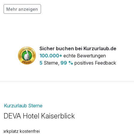
Flasche Sekt 0,75l
28,00 €
Mehr anzeigen
pro Stück
Flasche Wein 0,75l
28,00 €
pro Stück
Sicher buchen bei Kurzurlaub.de
frischer Strauß Blumen auf dem Zimmer
30,00 €
100.000+
echte Bewertungen
pro Stück
5
Sterne,
99 %
positives Feedback
Kurzurlaub Sterne
DEVA Hotel Kaiserblick
Parkplatz kostenfrei