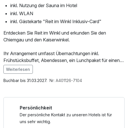
inkl. Nutzung der Sauna im Hotel
inkl. WLAN
inkl. Gästekarte "Reit im Winkl Inklusiv-Card"
Entdecken Sie Reit im Winkl und erkunden Sie den
Chiemgau und den Kaiserwinkel.
Ihr Arrangement umfasst Übernachtungen inkl.
Frühstücksbuffet, Abendessen, ein Lunchpaket für einen
gemütlichen Wanderausflug, sowie einmal original
Weiterlesen
bayrischer Kaiserschmarrn.
Im Angebot enthalten
Sämtliche Verpflegungsleistungen servieren wir Ihnen im
1 Flasche Mineralwasser, Saunabenutzung, Saunatuch,
Buchbar bis 31.03.2027.
Nr: A401126-7104
Restaurant unseres Schwesterhotels Deva Villa
Leihbademantel, Parkplatz, W-LAN Nutzung /
Mittermaier, welches sich ca. 150m vom DEVA Hotel
Internetnutzung
Kaiserblick entfernt befindet.
Persönlichkeit
Zu den Leistungen der "Reit im Winkl - Inklusiv-Card"
Der persönliche Kontakt zu unseren Hotels ist für
gehören u.a.
uns sehr wichtig.