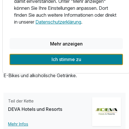
damit einverstanden. Unter “Mehr anzeigen”
50m entfernten Hotel DEVA Villa Mittermaier statt. Hier
können Sie Ihre Einstellungen anpassen. Dort
erwartet Sie dann ein 4-Gang Menü mit Hauptgang zur
Ausstattung
finden Sie auch weitere Informationen oder direkt
Wahl. Des Weiteren hat unsere Panoramaterrasse in der
in unserer
Datenschutzerklärung
.
DEVA Villa Mittermaier täglich geöffnet und wartet mit
Für 7 Tage
418,50 €
p.P. ab
Kaffee und Kuchen sowie leckeren Eisbechern und
Getränken auf Sie.
Mehr anzeigen
Zusätzlich gebuchte Kinder zwischen 2 und 17 Jahren
Ich stimme zu
erhalten die gleichen Arrangement-Leistungen wie die
Familienzimmer
beiden vollzahlenden Erwachsenen. Ausnahmen betreffen
2 Erwachsene und 2 Kinder
E-Bikes und alkoholische Getränke.
Teil der Kette
DEVA Hotels und Resorts
Mehr Infos