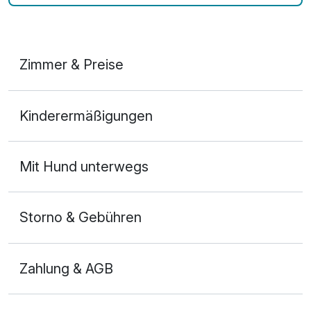
Zimmer & Preise
Appartement/s
Kinderermäßigungen
2 Erwachsene und 2 Kinder
Mit Hund unterwegs
Storno & Gebühren
Zahlung & AGB