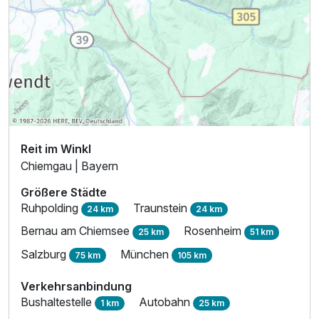
Reit im Winkl
Chiemgau | Bayern
Größere Städte
Ruhpolding
Traunstein
24 km
24 km
Bernau am Chiemsee
Rosenheim
25 km
51 km
Salzburg
München
75 km
105 km
Verkehrsanbindung
Bushaltestelle
Autobahn
1 km
25 km