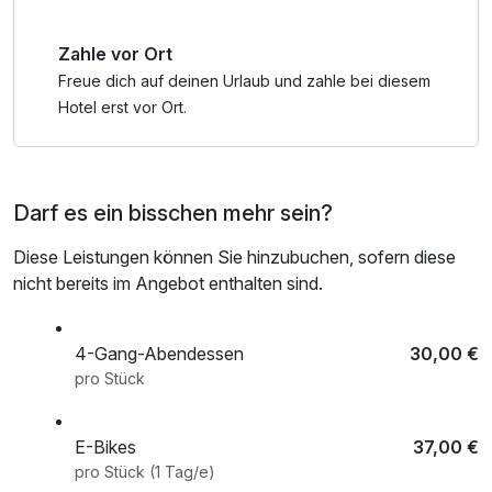
Geführte (Winter)Wanderungen und Radtouren,
Tourentagebuch, Fahrt mit dem Wanderbus, Teilnahme an
Zahle vor Ort
ausgewählten Aktionen des Kinderprogramms, Eintritt ins
Skimuseum, Nutzung der Loipen und der gewalzten
Freue dich auf deinen Urlaub und zahle bei diesem
Winterwanderwege, sowie einmal täglich die kostenfreie
Hotel erst vor Ort.
Nutzung der Mautstrasse zur Winklmoosalm.
Die Leistungen der Gästekarte sind abhängig von
Verfügbarkeit und Saison.
Darf es ein bisschen mehr sein?
Diese Leistungen können Sie hinzubuchen, sofern diese
nicht bereits im Angebot enthalten sind.
4-Gang-Abendessen
30,00 €
pro Stück
E-Bikes
37,00 €
pro Stück (1 Tag/e)