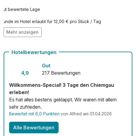
Gut bewertete Lage
Hunde im Hotel erlaubt für 12,00 € pro Stück / Tag
Mehr anzeigen
Auch vegetarische Speisen
Fahrradverleih
Hotelbewertungen
Kostenloses W-LAN
Gut
4,9
217 Bewertungen
Willkommens-Special! 3 Tage den Chiemgau
erleben!
Es hat alles bestens geklappt. Wir waren mit allem
sehr zufrieden.
Bewertet mit 6,0 Punkten
von Alfred am 01.04.2026
Alle Bewertungen