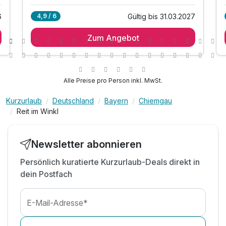
6
Gültig bis 31.03.2027
4,9 / 6
2 Übernachtungen
Zum Angebot
2 x reichhaltiges Frühstück
4-Gang Menü am Anreiesabend
Welcomedrink am Anreiseabend
pro Person 1 x Kaiserschmarrn Essen
Alle Preise pro Person inkl. MwSt.
1 x Lunchpaket zum Wandern
Kurzurlaub
Deutschland
Bayern
Chiemgau
inkl. Nutzung der Sauna im Hotel
Reit im Winkl
inkl. WLAN
inkl. Gästekarte "Reit im Winkl Inklusiv-Card"
Newsletter abonnieren
Persönlich kuratierte Kurzurlaub-Deals direkt in
dein Postfach
E-Mail-Adresse*