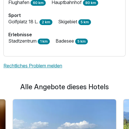
Flughafen
Hauptbahnhof
60 km
80 km
Sport
Golfplatz 18 L.
Skigebiet
2 km
5 km
Erlebnisse
Stadtzentrum
Badesee
1 km
5 km
Rechtliches Problem melden
Alle Angebote dieses Hotels