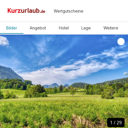
Wertgutscheine
Bilder
Angebot
Hotel
Lage
Weitere
1
1
/
/
29
29