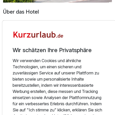
Über das Hotel
Das DEVA Hotel Kaiserblick liegt malerisch, umgeben von
Bergen, in Reit im Winkl. Unser Haus verfügt über 7
Doppelzimmer mit Balkon
komfortabel eingerichtete Doppelzimmer. Alle Zimmer
2 Erwachsene
haben eine Größe von ca. 20qm und sind ausgestattet mit
einem Balkon, TV, BAD/WC oder Dusche/WC, WLAN und
Wir schätzen Ihre Privatsphäre
Sitzgelegenheit. Die Sauna befindet sich im Untergeschoss
des Hauses und ist im Preis inkludiert.
Wir verwenden Cookies und ähnliche
Technologien, um einen sicheren und
Die Lage des Hotels ist der ideale Ausgangspunkt für
zuverlässigen Service auf unserer Plattform zu
zahlreiche Ausflüge in die Umgebung. Egal ob Wandern,
bieten sowie um personalisierte Inhalte
Radfahren oder Wintersport jeglicher Art. Hier ist für jeden
bereitzustellen, indem wir interessenbasierte
etwas dabei.
Werbung erstellen, diese messen und Tracking
einsetzen sowie Analysen der Plattformnutzung
Das Frühstück nehmen Sie im Nebengebäude ein. Hier
für ein verbessertes Erlebnis durchführen. Indem
bedienen Sie sich an unserem Frühstücksbuffet. Sofern
Sie auf "Ich stimme zu" klicken, erklären Sie sich
Sie Halbpension gebucht haben, findet das Abendessen im