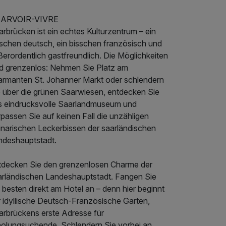
ARVOIR-VIVRE
rbrücken ist ein echtes Kulturzentrum – ein
sschen deutsch, ein bisschen französisch und
erordentlich gastfreundlich. Die Möglichkeiten
nd grenzenlos: Nehmen Sie Platz am
armanten St. Johanner Markt oder schlendern
e über die grünen Saarwiesen, entdecken Sie
s eindrucksvolle Saarlandmuseum und
passen Sie auf keinen Fall die unzähligen
linarischen Leckerbissen der saarländischen
ndeshauptstadt.
tdecken Sie den grenzenlosen Charme der
arländischen Landeshauptstadt. Fangen Sie
besten direkt am Hotel an – denn hier beginnt
r idyllische Deutsch-Französische Garten,
arbrückens erste Adresse für
holungsuchende. Schlendern Sie vorbei an