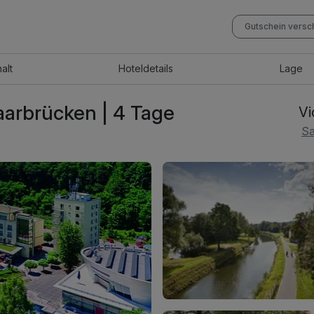
Gutschein vers
halt
Hotel
details
Lage
aarbrücken | 4 Tage
Vi
Sa