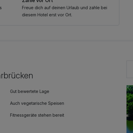
Zahle vor Ort
l ab zwei Übernachtungen zusätzlich zu unseren eigenen
nen freien Eintritt zu derzeit über 90 Attraktionen sowie
s
Freue dich auf deinen Urlaub und zahle bei
land bietet.
diesem Hotel erst vor Ort.
eservierung von Zimmern der Kategorie Superior,
arbrücken
Gut bewertete Lage
Auch vegetarische Speisen
Fitnessgeräte stehen bereit
Zimmerservice verfügbar