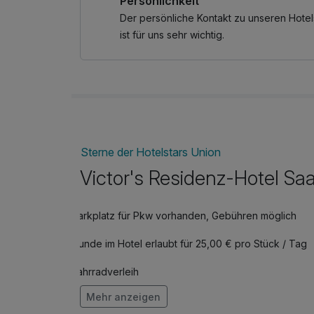
Persönlichkeit
Als Freizeitgast erhalten Sie in unserem Hote
Leistungen die kostenlose Saarland Card, die Ih
Der persönliche Kontakt zu unseren Hotel
freie Fahrt mit Bus und Bahn im gesamten Saar
ist für uns sehr wichtig.
Für noch mehr Parkgenuss empfehlen wir die R
welche zur Parkseite liegen.
Sterne der Hotelstars Union
Victor's Residenz-Hotel Sa
Parkplatz für Pkw vorhanden, Gebühren möglich
Hunde im Hotel erlaubt für 25,00 € pro Stück / Tag
Fahrradverleih
Mehr anzeigen
Kostenloses W-LAN