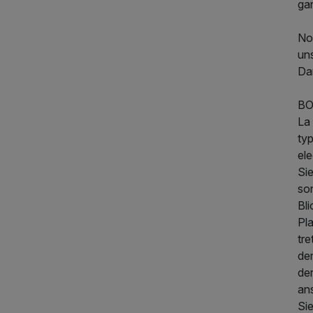
gan
320,00 €
p.P. ab
No
un
Da
BO
La 
ty
el
Si
so
Bl
Pl
tre
de
der
an
Sie