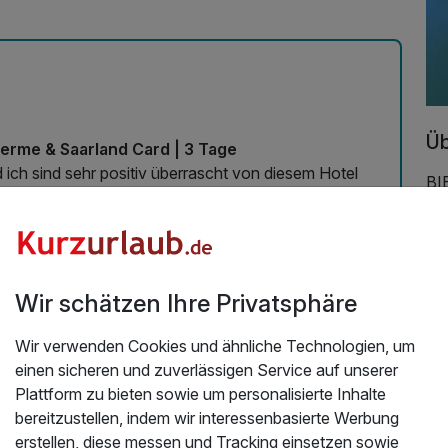
Üb
herme & Saarland Card | 3 Tage
ch sind sehr positiv überrascht von diesem Hotel
BI
nd Königin behandelt. Es ist einfach empfehlenswert.
Gr
fr
 06.03.2026
un
De
Wir schätzen Ihre Privatsphäre
Ste
Gä
Wir verwenden Cookies und ähnliche Technologien, um
Und
einen sicheren und zuverlässigen Service auf unserer
vi
Plattform zu bieten sowie um personalisierte Inhalte
kla
bereitzustellen, indem wir interessenbasierte Werbung
Nap
erstellen, diese messen und Tracking einsetzen sowie
sc