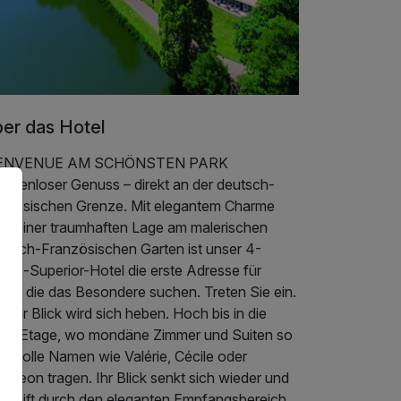
er das Hotel
ENVENUE AM SCHÖNSTEN PARK
enzenloser Genuss – direkt an der deutsch-
anzösischen Grenze. Mit elegantem Charme
d seiner traumhaften Lage am malerischen
utsch-Französischen Garten ist unser 4-
rne-Superior-Hotel die erste Adresse für
ste, die das Besondere suchen. Treten Sie ein.
 Ihr Blick wird sich heben. Hoch bis in die
erte Etage, wo mondäne Zimmer und Suiten so
ngvolle Namen wie Valérie, Cécile oder
oleon tragen. Ihr Blick senkt sich wieder und
hweift durch den eleganten Empfangsbereich