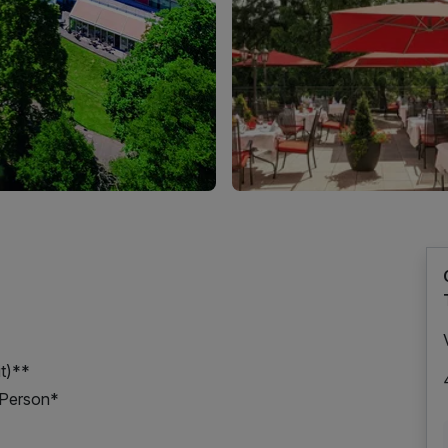
it)**
oPerson*