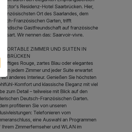
s Victor's Residenz-Hotel Saarbrücken. Hier,
 französischsten Ort des Saarlandes, dem
tsch-Französischen Garten, trifft
arländische Gastfreundschaft auf französische
ensart. Wir nennen das: Saarvoir-vivre.
MFORTABLE ZIMMER UND SUITEN IN
AARBRÜCKEN
 kräftiges Rouge, zartes Blau oder elegantes
u: In jedem Zimmer und jeder Suite erwartet
 ein anderes Interieur. Genießen Sie höchsten
hlfühl-Komfort und klassische Eleganz mit viel
be zum Detail – teilweise mit Blick auf den
lerischen Deutsch-Französischen Garten.
dem profitieren Sie von unseren
lusivleistungen: Telefonieren vom
mmeranschluss, eine Auswahl an Programmen
f Ihrem Zimmerfernseher und WLAN im