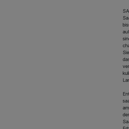
SA
Saa
bi
auß
si
ch
260,00 €
p.P. ab
Si
da
ver
ku
La
En
sa
am 
de
Sa
Er