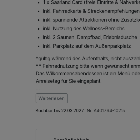
1 x Saarland Card (freie Eintritte & Nahverk
inkl. Fahrradkarte & Streckenempfehlungen
inkl. spannende Attraktionen ohne Zusatz
inkl. Nutzung des Wellness-Bereichs
inkl. 2 Saunen, Dampfbad, Erlebnisdusche
inkl. Parkplatz auf dem Außenparkplatz
*gültig während des Aufenthalts, nicht auszah
** Fahrradnutzung bitte wenn gewünscht anm
Das Wilkommensabendessen ist ein Menü oder Buffet nach Wahl des Küchenchefs und am
Anreisetag für Sie eingeplant.
Saarbrücken ist ein echtes Kulturzentrum – ei
Weiterlesen
außerordentlich gastfreundlich. Die Möglichk
Im Angebot enthalten
St. Johanner Markt oder schlendern Sie über 
1 Flasche Mineralwasser, Leihbademantel, Par
Buchbar bis 22.03.2027.
Nr: A401794-10215
Saarlandmuseum und verpassen Sie auf keinen 
Wellnessbereichs, W-LAN Nutzung / Internet
saarländischen Landeshauptstadt.