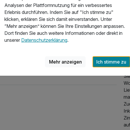
Analysen der Plattformnutzung für ein verbessertes
de
Erlebnis durchführen. Indem Sie auf "Ich stimme zu"
am
klicken, erklären Sie sich damit einverstanden. Unter
Deu
“Mehr anzeigen” können Sie Ihre Einstellungen anpassen.
sa
Dort finden Sie auch weitere Informationen oder direkt in
Leb
unserer
Datenschutzerklärung
.
KO
S
Mehr anzeigen
Ich stimme zu
Ob
Gra
Sie
Wo
Lie
ma
Zu
Ink
Zi
au