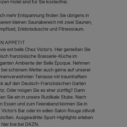
zen Hotel sind für Sie kostenfrei.
ch mehr Entspannung finden Sie übrigens in
serem kleinen Saunabereich mit zwei Saunen,
mpfbad, Erlebnisdusche und Fitnessraum.
N APPÉTIT
vie est belle Chez Victor’s. Hier genießen Sie
pisch französische Brasserie-Küche im
eganten Ambiente der Belle Époque. Nehmen
e bei schönem Wetter auch gerne auf unserer
nnenverwöhnten Terrasse mit traumhaftem
ick auf den Deutsch-Französischen Garten
atz. Oder mögen Sie es eher zünftig? Dann
ten Sie ein in unsere Rustikale Stube. Nach
m Essen und zum Feierabend können Sie in
 Victor’s Bar oder im edlen Salon Rouge stilvoll
stoßen. Ausgewählte Sport-Highlights erleben
 hier live bei DAZN.