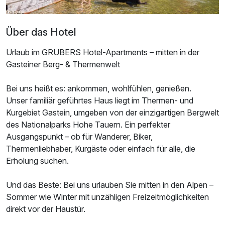
Über das Hotel
Urlaub im GRUBERS Hotel-Apartments – mitten in der
Gasteiner Berg- & Thermenwelt
Ausstattung
Bei uns heißt es: ankommen, wohlfühlen, genießen.
Unser familiär geführtes Haus liegt im Thermen- und
Zusatznächte
Kurgebiet Gastein, umgeben von der einzigartigen Bergwelt
des Nationalparks Hohe Tauern. Ein perfekter
Für 8 Tage
720,00 €
p.P. ab
Ausgangspunkt – ob für Wanderer, Biker,
Thermenliebhaber, Kurgäste oder einfach für alle, die
Erholung suchen.
Und das Beste: Bei uns urlauben Sie mitten in den Alpen –
Sommer wie Winter mit unzähligen Freizeitmöglichkeiten
Familienzimmer
direkt vor der Haustür.
2 Erwachsene und 2 Kinder