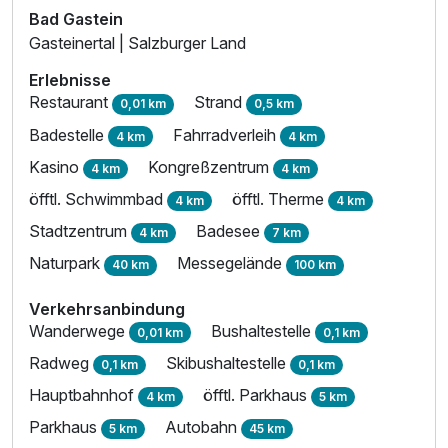
Bad Gastein
Gasteinertal | Salzburger Land
Erlebnisse
Restaurant
Strand
0,01 km
0,5 km
Badestelle
Fahrradverleih
4 km
4 km
Kasino
Kongreßzentrum
4 km
4 km
öfftl. Schwimmbad
öfftl. Therme
4 km
4 km
Stadtzentrum
Badesee
4 km
7 km
Naturpark
Messegelände
40 km
100 km
Verkehrsanbindung
Wanderwege
Bushaltestelle
0,01 km
0,1 km
Radweg
Skibushaltestelle
0,1 km
0,1 km
Hauptbahnhof
öfftl. Parkhaus
4 km
5 km
Parkhaus
Autobahn
5 km
45 km