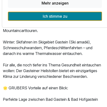
Mehr anzeigen
Sommer wie Winter ein Paradies:
Ich stimme zu
Sommer: Wandern über blühende Almwiesen, Radfahren,
Golfen, Baden – oder Abenteuer pur bei Monsterroller- &
Ausstattung
Mountaincarttouren.
Zusatznächte
Winter: Skifahren im Skigebiet Gastein (Ski amadé),
Schneeschuhwandern, Pferdeschlittenfahrten – und
Für 8 Tage
700,00 €
danach ins warme Thermalwasser eintauchen.
p.P. ab
Für alle, die noch tiefer ins Thema Gesundheit eintauchen
wollen: Der Gasteiner Heilstollen bietet ein einzigartiges
Klima zur Linderung verschiedener Beschwerden.
🌟 GRUBERS Vorteile auf einen Blick:
Perfekte Lage zwischen Bad Gastein & Bad Hofgastein