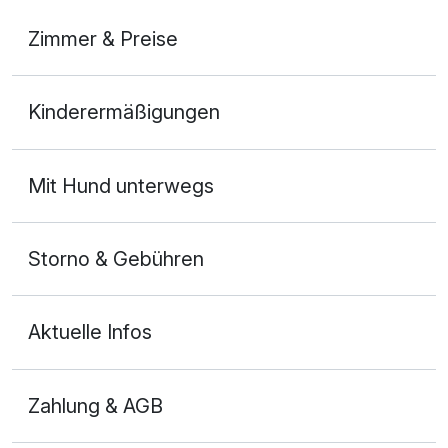
Zimmer & Preise
Doppelzimmer Standard
Kinderermäßigungen
2 Erwachsene
Mit Hund unterwegs
Storno & Gebühren
Aktuelle Infos
Zahlung & AGB
Ausstattung