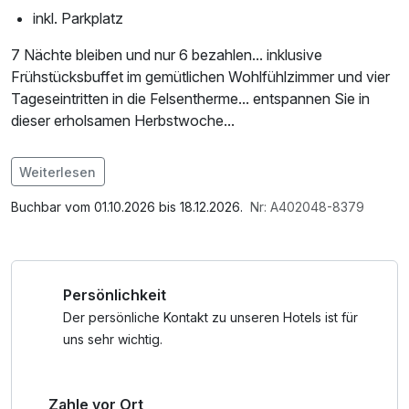
inkl. Parkplatz
7 Nächte bleiben und nur 6 bezahlen... inklusive
Frühstücksbuffet im gemütlichen Wohlfühlzimmer und vier
Tageseintritten in die Felsentherme... entspannen Sie in
dieser erholsamen Herbstwoche...
Im Angebot enthalten
Weiterlesen
Saunabenutzung, Saunatuch, Parkplatz, Nutzung des
Wellnessbereichs, W-LAN Nutzung / Internetnutzung
Buchbar vom 01.10.2026 bis 18.12.2026.
Nr: A402048-8379
Persönlichkeit
Der persönliche Kontakt zu unseren Hotels ist für
uns sehr wichtig.
Zahle vor Ort