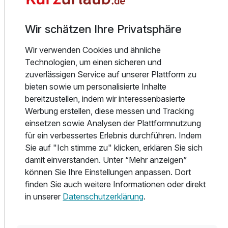
Für 8 Tage
720,00 €
p.P. ab
frisches Obst, Joghurt, Müsli, Tee, Säfte und Eier frisch aus
der Küche nach Wunsch.
Wir schätzen Ihre Privatsphäre
Wir verwenden Cookies und ähnliche
Von GRUBERS sind beide Gasteiner Thermen nur einen
Technologien, um einen sicheren und
Katzensprung entfernt:
zuverlässigen Service auf unserer Plattform zu
Studio
bieten sowie um personalisierte Inhalte
2 Erwachsene
Alpentherme Gastein (Bad Hofgastein) – eine der
bereitzustellen, indem wir interessenbasierte
modernsten Thermen Europas, mit 32.000 m² Wellness,
Werbung erstellen, diese messen und Tracking
Saunawelt und Erlebnisbereich.
einsetzen sowie Analysen der Plattformnutzung
für ein verbessertes Erlebnis durchführen. Indem
Felsentherme Bad Gastein – nur 2 km vom Hotel entfernt,
Sie auf "Ich stimme zu" klicken, erklären Sie sich
auf 1.200 m Seehöhe, mit spektakulärem Panoramablick
damit einverstanden. Unter “Mehr anzeigen”
vom Sonnendeck.
können Sie Ihre Einstellungen anpassen. Dort
finden Sie auch weitere Informationen oder direkt
Therme & Bergwelt – diese Kombination gibt es nur hier.
in unserer
Datenschutzerklärung
.
Umgebung