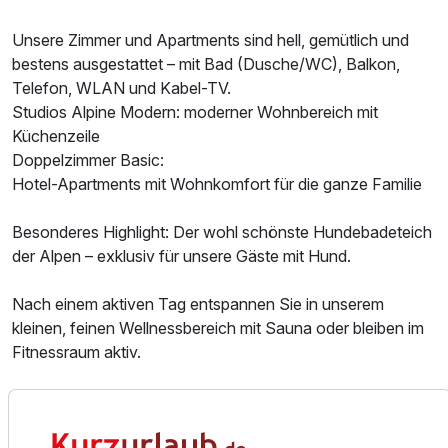
Unsere Zimmer und Apartments sind hell, gemütlich und
bestens ausgestattet – mit Bad (Dusche/WC), Balkon,
Telefon, WLAN und Kabel-TV.
Studios Alpine Modern: moderner Wohnbereich mit
Küchenzeile
Doppelzimmer Basic:
Hotel-Apartments mit Wohnkomfort für die ganze Familie
Besonderes Highlight: Der wohl schönste Hundebadeteich
der Alpen – exklusiv für unsere Gäste mit Hund.
Nach einem aktiven Tag entspannen Sie in unserem
kleinen, feinen Wellnessbereich mit Sauna oder bleiben im
Ausstattung
Fitnessraum aktiv.
Jeder Morgen beginnt bei uns mit einem frischen
Zusatznächte
Frühstücksbuffet: knusprige Brötchen, regionale Wurst-
und Käsespezialitäten, hausgemachte Marmeladen,