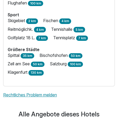
Flughafen
100 km
Sport
Skigebiet
Fischen
2 km
4 km
Reitmöglichk.
Tennishalle
4 km
5 km
Golfplatz 18 L.
Tennisplatz
7 km
7 km
Größere Städte
Spittal
Bischofshofen
35 km
50 km
Zell am See
Salzburg
50 km
100 km
Klagenfurt
130 km
Rechtliches Problem melden
Alle Angebote dieses Hotels