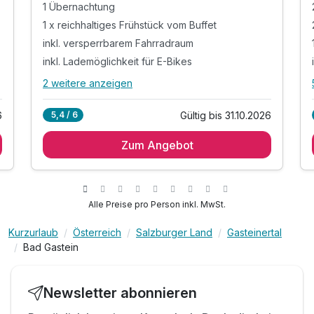
1 Übernachtung
1 x reichhaltiges Frühstück vom Buffet
inkl. versperrbarem Fahrradraum
inkl. Lademöglichkeit für E-Bikes
2 weitere anzeigen
Alle Inklusivleistungen
6 enthalten
6
Gültig bis 31.10.2026
5,4 / 6
1 Übernachtung
Zum Angebot
1 x reichhaltiges Frühstück vom Buffet
inkl. versperrbarem Fahrradraum
inkl. Lademöglichkeit für E-Bikes
inkl. Nutzung des Wellnessbereichs mit Sauna
Alle Preise pro Person inkl. MwSt.
inkl. W-LAN Nutzung
Kurzurlaub
Österreich
Salzburger Land
Gasteinertal
Bad Gastein
Newsletter abonnieren