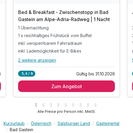
Bed & Breakfast - Zwischenstopp in Bad
Gastein am Alpe-Adria-Radweg | 1 Nacht
1 Übernachtung
1 x reichhaltiges Frühstück vom Buffet
inkl. versperrbarem Fahrradraum
inkl. Lademöglichkeit für E-Bikes
2 weitere anzeigen
Alle Inklusivleistungen
6 enthalten
6
Gültig bis 31.10.2026
5,4 / 6
1 Übernachtung
Zum Angebot
1 x reichhaltiges Frühstück vom Buffet
inkl. versperrbarem Fahrradraum
inkl. Lademöglichkeit für E-Bikes
inkl. Nutzung des Wellnessbereichs mit Sauna
Alle Preise pro Person inkl. MwSt.
inkl. W-LAN Nutzung
Kurzurlaub
Österreich
Salzburger Land
Gasteinertal
Bad Gastein