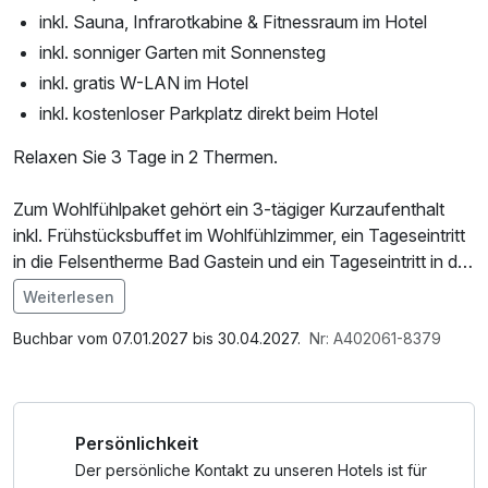
inkl. Sauna, Infrarotkabine & Fitnessraum im Hotel
inkl. sonniger Garten mit Sonnensteg
inkl. gratis W-LAN im Hotel
inkl. kostenloser Parkplatz direkt beim Hotel
Relaxen Sie 3 Tage in 2 Thermen.
Zum Wohlfühlpaket gehört ein 3-tägiger Kurzaufenthalt
inkl. Frühstücksbuffet im Wohlfühlzimmer, ein Tageseintritt
in die Felsentherme Bad Gastein und ein Tageseintritt in die
Alpentherme Bad Hofgastein.
Weiterlesen
Im Angebot enthalten
Saunabenutzung, Saunatuch, Parkplatz, Nutzung des
Buchbar vom 07.01.2027 bis 30.04.2027.
Nr: A402061-8379
Wellnessbereichs, W-LAN Nutzung / Internetnutzung
Persönlichkeit
Der persönliche Kontakt zu unseren Hotels ist für