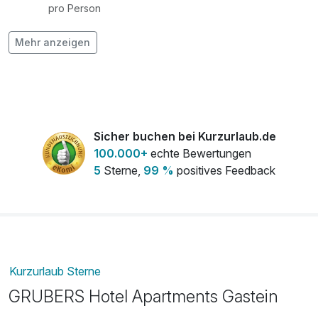
pro Person
Mehr anzeigen
Handtuchset für die Ferienwohnung
4,50 €
pro Stück
Hund
gratis
pro Tag (1 Tag/e)
Sicher buchen bei Kurzurlaub.de
100.000+
echte Bewertungen
5
Sterne,
99 %
positives Feedback
Kurzurlaub Sterne
GRUBERS Hotel Apartments Gastein