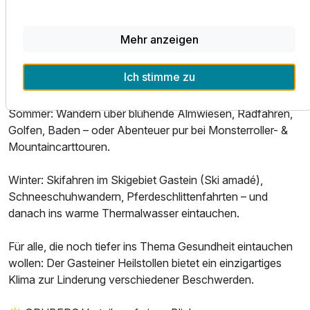
Therme & Bergwelt – diese Kombination gibt es nur hier.
Mehr anzeigen
Umgebung
Ich stimme zu
Sommer wie Winter ein Paradies:
Sommer: Wandern über blühende Almwiesen, Radfahren,
Golfen, Baden – oder Abenteuer pur bei Monsterroller- &
Ausstattung
Mountaincarttouren.
Zusatznächte
Winter: Skifahren im Skigebiet Gastein (Ski amadé),
Schneeschuhwandern, Pferdeschlittenfahrten – und
Für 3 Tage
300,00 €
danach ins warme Thermalwasser eintauchen.
p.P. ab
Für alle, die noch tiefer ins Thema Gesundheit eintauchen
wollen: Der Gasteiner Heilstollen bietet ein einzigartiges
Klima zur Linderung verschiedener Beschwerden.