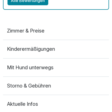
Alle Bewertungen
Zimmer & Preise
Doppelzimmer Standard
Kinderermäßigungen
2 Erwachsene
Mit Hund unterwegs
Storno & Gebühren
Aktuelle Infos