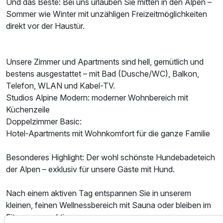
Und das Beste: Bei uns urlauben Sie mitten in den Alpen –
Sommer wie Winter mit unzähligen Freizeitmöglichkeiten
Familienzimmer
direkt vor der Haustür.
2 Erwachsene und 2 Kinder
Unsere Zimmer und Apartments sind hell, gemütlich und
bestens ausgestattet – mit Bad (Dusche/WC), Balkon,
Telefon, WLAN und Kabel-TV.
Studios Alpine Modern: moderner Wohnbereich mit
Küchenzeile
Doppelzimmer Basic:
Hotel-Apartments mit Wohnkomfort für die ganze Familie
Besonderes Highlight: Der wohl schönste Hundebadeteich
der Alpen – exklusiv für unsere Gäste mit Hund.
Nach einem aktiven Tag entspannen Sie in unserem
kleinen, feinen Wellnessbereich mit Sauna oder bleiben im
Ausstattung
Fitnessraum aktiv.