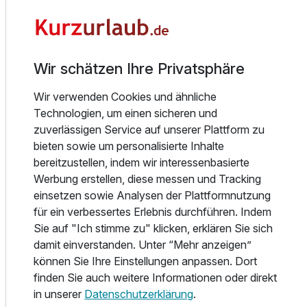
Jeder Morgen beginnt bei uns mit einem frischen
Zusatznächte
Frühstücksbuffet: knusprige Brötchen, regionale Wurst-
und Käsespezialitäten, hausgemachte Marmeladen,
Wir schätzen Ihre Privatsphäre
Für 3 Tage
320,00 €
p.P. ab
frisches Obst, Joghurt, Müsli, Tee, Säfte und Eier frisch aus
der Küche nach Wunsch.
Wir verwenden Cookies und ähnliche
Technologien, um einen sicheren und
zuverlässigen Service auf unserer Plattform zu
Von GRUBERS sind beide Gasteiner Thermen nur einen
bieten sowie um personalisierte Inhalte
Katzensprung entfernt:
Studio
bereitzustellen, indem wir interessenbasierte
2 Erwachsene
Werbung erstellen, diese messen und Tracking
Alpentherme Gastein (Bad Hofgastein) – eine der
einsetzen sowie Analysen der Plattformnutzung
modernsten Thermen Europas, mit 32.000 m² Wellness,
für ein verbessertes Erlebnis durchführen. Indem
Saunawelt und Erlebnisbereich.
Sie auf "Ich stimme zu" klicken, erklären Sie sich
damit einverstanden. Unter “Mehr anzeigen”
Felsentherme Bad Gastein – nur 2 km vom Hotel entfernt,
können Sie Ihre Einstellungen anpassen. Dort
auf 1.200 m Seehöhe, mit spektakulärem Panoramablick
finden Sie auch weitere Informationen oder direkt
vom Sonnendeck.
in unserer
Datenschutzerklärung
.