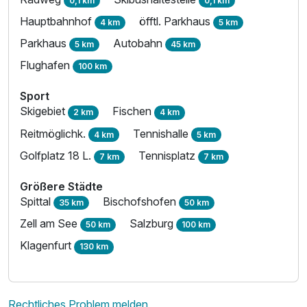
0,1 km
0,1 km
Hauptbahnhof
öfftl. Parkhaus
4 km
5 km
Parkhaus
Autobahn
5 km
45 km
Flughafen
100 km
Sport
Skigebiet
Fischen
2 km
4 km
Reitmöglichk.
Tennishalle
4 km
5 km
Golfplatz 18 L.
Tennisplatz
7 km
7 km
Größere Städte
Spittal
Bischofshofen
35 km
50 km
Zell am See
Salzburg
50 km
100 km
Klagenfurt
130 km
Rechtliches Problem melden