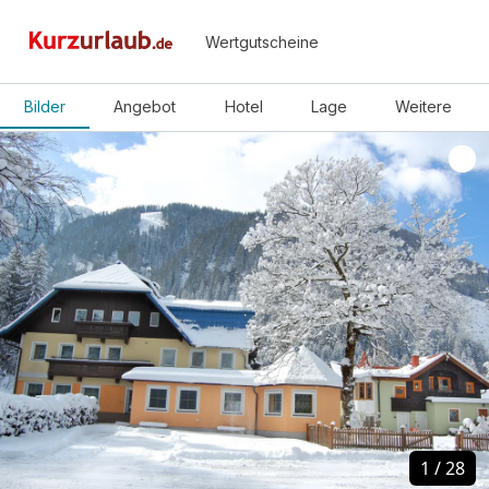
Wertgutscheine
Bilder
Angebot
Hotel
Lage
Weitere
1
1
/
/
28
28