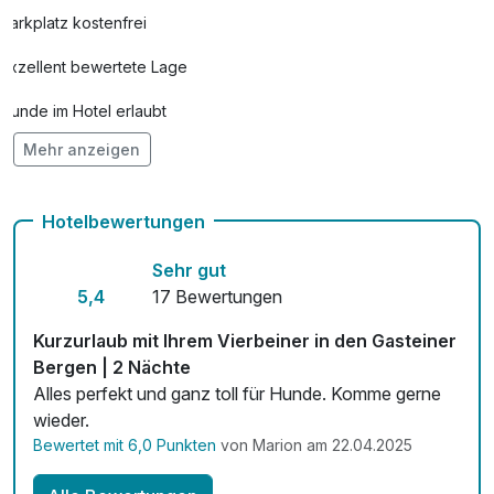
Parkplatz kostenfrei
Exzellent bewertete Lage
Hunde im Hotel erlaubt
Mehr anzeigen
Auch vegetarische Speisen
Kostenloses W-LAN
Hotelbewertungen
Zimmerservice verfügbar
Sehr gut
5,4
17 Bewertungen
Kurzurlaub mit Ihrem Vierbeiner in den Gasteiner
Bergen | 2 Nächte
Alles perfekt und ganz toll für Hunde. Komme gerne
wieder.
Bewertet mit 6,0 Punkten
von Marion am 22.04.2025