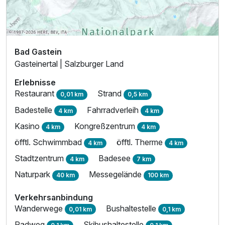
Bad Gastein
Gasteinertal | Salzburger Land
Erlebnisse
Restaurant
Strand
0,01 km
0,5 km
Badestelle
Fahrradverleih
4 km
4 km
Kasino
Kongreßzentrum
4 km
4 km
öfftl. Schwimmbad
öfftl. Therme
4 km
4 km
Stadtzentrum
Badesee
4 km
7 km
Naturpark
Messegelände
40 km
100 km
Verkehrsanbindung
Wanderwege
Bushaltestelle
0,01 km
0,1 km
Radweg
Skibushaltestelle