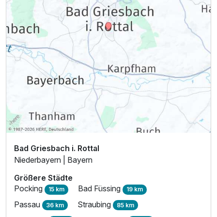
Bad Griesbach i. Rottal
Niederbayern | Bayern
Größere Städte
Pocking
Bad Füssing
15 km
19 km
Passau
Straubing
36 km
85 km