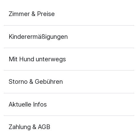
Pflegende-Körper-Packung
49,00 €
(Ziegenbutter- oder Cleopatra Creme)
Zimmer & Preise
pro Person (40 Minuten)
Doppelzimmer
Kinderermäßigungen
2 Erwachsene
Mit Hund unterwegs
Storno & Gebühren
Aktuelle Infos
Zahlung & AGB