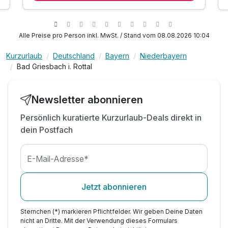
2 x Abendessen in unserem Restaurant
inkl. Nutzung des Fitnessraumes
inkl. Bademantel & Leih-Badetasche im Zimmer
Alle Preise pro Person inkl. MwSt. / Stand vom 08.08.2026 10:04
inkl. tägliche Nutzung des Wellnessbereiches
Kurzurlaub
Deutschland
Bayern
Niederbayern
inkl. Nutzung der Ruhe-und Liegebereiche
Bad Griesbach i. Rottal
inkl. Nutzung des beheizten Innen- und
Außenpools
inkl. Nutzung von drei Saunen
Newsletter abonnieren
Persönlich kuratierte Kurzurlaub-Deals direkt in
dein Postfach
E-Mail-Adresse*
Jetzt abonnieren
Sternchen (*) markieren Pflichtfelder. Wir geben Deine Daten
nicht an Dritte. Mit der Verwendung dieses Formulars