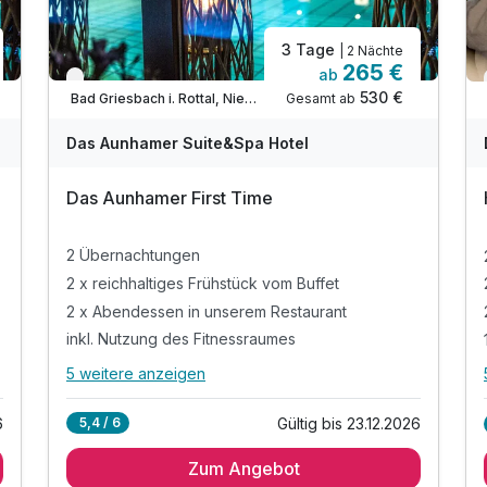
3 Tage
| 2 Nächte
265 €
ab
Verfügbar bis Dezember
530 €
Gesamt ab
Bad Griesbach i. Rottal, Niederbayern
Das Aunhamer Suite&Spa Hotel
Das Aunhamer First Time
2 Übernachtungen
2 x reichhaltiges Frühstück vom Buffet
2 x Abendessen in unserem Restaurant
inkl. Nutzung des Fitnessraumes
5 weitere anzeigen
Alle Inklusivleistungen
9 enthalten
6
Gültig bis 23.12.2026
5,4 / 6
2 Übernachtungen
Zum Angebot
2 x reichhaltiges Frühstück vom Buffet