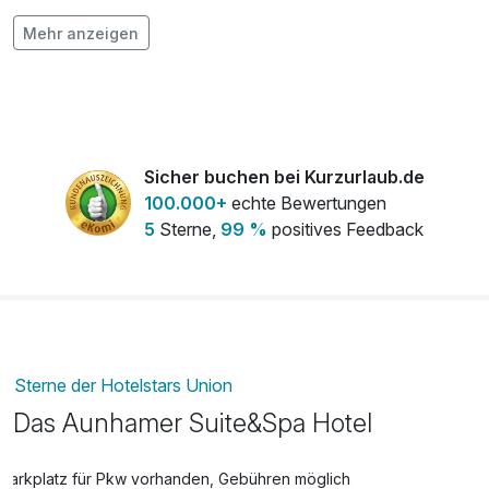
Flasche Prosecco 0,75l bei Anreise auf
19,90 €
Mehr anzeigen
dem Zimmer
pro Stück
Flasche Wild Mallow bei Anreise aufs
21,00 €
Zimmer
pro Stück
Sicher buchen bei Kurzurlaub.de
100.000+
echte Bewertungen
5
Sterne,
99 %
positives Feedback
frischer Strauß Blumen auf dem Zimmer
25,00 €
pro Stück
Gesichtspflege Classic
50,00 €
pro Person (30 Minuten)
Sterne der Hotelstars Union
Hot Stone – Ganzkörpermassage
89,00 €
Das Aunhamer Suite&Spa Hotel
pro Person (60 Minuten)
Hot Stone – Teilkörpermassage
55,00 €
Parkplatz für Pkw vorhanden, Gebühren möglich
pro Person (30 Minuten)