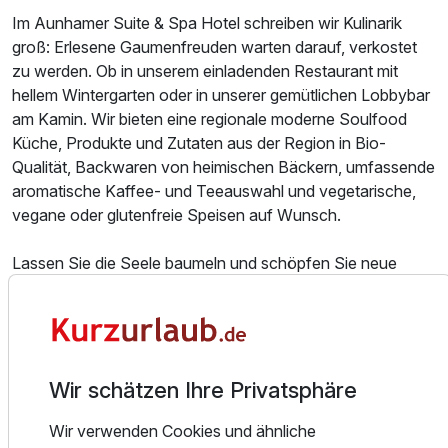
Für 8 Tage
798,00 €
Im Aunhamer Suite & Spa Hotel schreiben wir Kulinarik
p.P. ab
groß: Erlesene Gaumenfreuden warten darauf, verkostet
zu werden. Ob in unserem einladenden Restaurant mit
hellem Wintergarten oder in unserer gemütlichen Lobbybar
am Kamin. Wir bieten eine regionale moderne Soulfood
Küche, Produkte und Zutaten aus der Region in Bio-
Qualität, Backwaren von heimischen Bäckern, umfassende
aromatische Kaffee- und Teeauswahl und vegetarische,
vegane oder glutenfreie Speisen auf Wunsch.
Lassen Sie die Seele baumeln und schöpfen Sie neue
Vitalität. Das einzigartige Wellness-Konzept unseres
Hauses steht für die dauerhaft positive Weiterentwicklung
der eigenen Persönlichkeit: sich Zeit für sich selbst nehmen
sowie eine ganzheitliche und nachhaltige Erholung
erfahren – fernab von Stress und der Hektik des Alltags.
Wir schätzen Ihre Privatsphäre
Großzügiger Wohlfühlbereich mit Kräuter-Biosauna,
Steinbad und finnischer Sauna, Innen- und Außenpool,
Wir verwenden Cookies und ähnliche