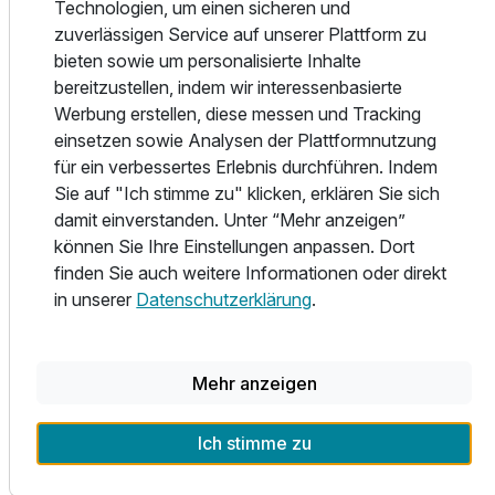
Ruheraum mit Steinsalzwand und Massagebereich.
Technologien, um einen sicheren und
Behandlungen in unserer SPA sind gerne zubuchbar. Wir
zuverlässigen Service auf unserer Plattform zu
bitten um telefonische Vorreservierung ca. 14 Tagen
bieten sowie um personalisierte Inhalte
Tagen vor Ihrer Anreise.
bereitzustellen, indem wir interessenbasierte
Werbung erstellen, diese messen und Tracking
Wählen Sie ganz nach Ihrem Geschmack aus unserem
einsetzen sowie Analysen der Plattformnutzung
abwechslungsreichen Aktivitätsangebot aus:
für ein verbessertes Erlebnis durchführen. Indem
Sie auf "Ich stimme zu" klicken, erklären Sie sich
- Gym mit MATRIX-Geräten
damit einverstanden. Unter “Mehr anzeigen”
- Fitnessmatte auf dem Zimmer
können Sie Ihre Einstellungen anpassen. Dort
- Golf-Pakete (Kooperation mit 10 Golfplätzen in der
finden Sie auch weitere Informationen oder direkt
Umgebung)
in unserer
Datenschutzerklärung
.
- Mountain-Biking-Strecken
- Walking- und Wanderrouten
Mehr anzeigen
Die Bademäntel, Zimmerslipper und Handtücher für die
Saunen und die Pools liegen standardmäßig in allen
Ich stimme zu
Zimmern auf. Bitte beachten Sie, dass die Zimmerslipper
nicht für Nassbereiche wie Schwimmbad oder Sauna