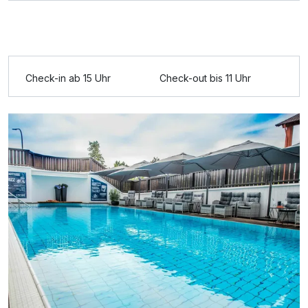
Ausstattung
Für 8 Tage
672,00 €
p.P. ab
Check-in ab 15 Uhr
Check-out bis 11 Uhr
Einzelzimmer
1 Erwachsenen
Ausstattung
Für 8 Tage
910,00 €
p.P. ab