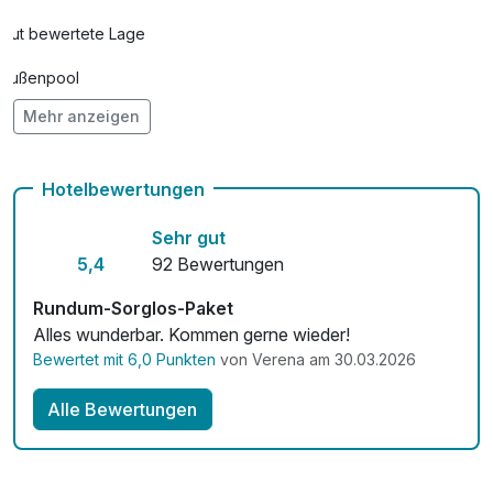
Gut bewertete Lage
Klassische Fußmassage
45,00 €
pro Person (30 Minuten)
Außenpool
Kokos-Zitronen-Peeling
45,00 €
Mehr anzeigen
Adults only
pro Person (30 Minuten)
Hunde im Hotel nicht erlaubt
Hotelbewertungen
Lomi Lomi Nui Massage
99,00 €
Auch vegetarische Speisen
pro Person (60 Minuten)
Sehr gut
Fitnessgeräte stehen bereit
5,4
92 Bewertungen
Meersalz-Peeling
45,00 €
pro Person (30 Minuten)
Kostenloses W-LAN
Rundum-Sorglos-Paket
Obstkorb
15,00 €
Alles wunderbar. Kommen gerne wieder!
Mit Hotelbar
pro Zimmer
Bewertet mit 6,0 Punkten
von Verena am 30.03.2026
Ohrkerzenbehandlung
39,00 €
Alle Bewertungen
pro Person (30 Minuten)