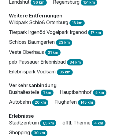
Landshut
Regensburg
96 km
151 km
Weitere Entfernungen
Wildpark Schloß Ortenburg
16 km
Tierpark Irgenöd Vogelpark Irgenöd
17 km
Schloss Baumgarten
23 km
Veste Oberhaus
31 km
peb Passauer Erlebnisbad
34 km
Erlebnispark Voglsam
35 km
Verkehrsanbindung
Bushaltestelle
Hauptbahnhof
1 km
5 km
Autobahn
Flughafen
20 km
145 km
Erlebnisse
Stadtzentrum
öfftl. Therme
1,5 km
4 km
Shopping
30 km