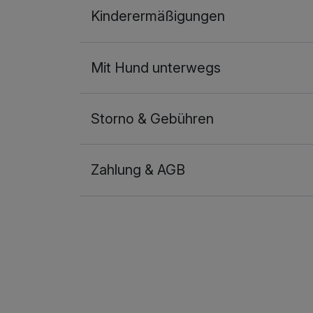
Kinderermäßigungen
2 Erwachsene und 2 Kinder
Mit Hund unterwegs
Storno & Gebühren
Zahlung & AGB
Ausstattung
Zusatznächte