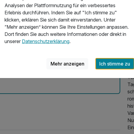
Üb
 Zoo & 3-Gang Menü
Analysen der Plattformnutzung für ein verbessertes
n Busverbindung zur Stadt. Unser Zimmer war groß,
Erlebnis durchführen. Indem Sie auf "Ich stimme zu"
He
alles sehr sauber. Im Bad wäre ein Haltegriff zum
klicken, erklären Sie sich damit einverstanden. Unter
Os
ehr rutschig. Das Frühstück ist lecker und es gibt
“Mehr anzeigen” können Sie Ihre Einstellungen anpassen.
 sehr gut, man sitzt gemütlich. Sämtliches Personal
Dort finden Sie auch weitere Informationen oder direkt in
En
en sehr zufrieden mit unserem Aufenthalt im Hotel
unserer
Datenschutzerklärung
.
un
un
Ein
Mehr anzeigen
Ich stimme zu
2025
Fr
Te
Ta
sc
ro
hi
Var
Nu
Ein