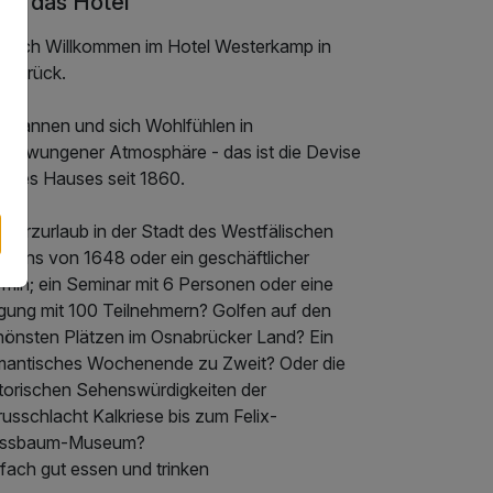
er das Hotel
rzlich Willkommen im Hotel Westerkamp in
nabrück.
tspannen und sich Wohlfühlen in
gezwungener Atmosphäre - das ist die Devise
seres Hauses seit 1860.
 Kurzurlaub in der Stadt des Westfälischen
iedens von 1648 oder ein geschäftlicher
rmin; ein Seminar mit 6 Personen oder eine
gung mit 100 Teilnehmern? Golfen auf den
hönsten Plätzen im Osnabrücker Land? Ein
mantisches Wochenende zu Zweit? Oder die
storischen Sehenswürdigkeiten der
usschlacht Kalkriese bis zum Felix-
ssbaum-Museum?
fach gut essen und trinken