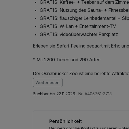
GRATIS: Kaffee- + Teebar auf dem Zimme
GRATIS: Nutzung des Sauna- + Fitnessbe
GRATIS: flauschiger Leihbademantel + Sli
GRATIS: W-Lan + Entertainment-TV
GRATIS: videoüberwachter Parkplatz
Erleben sie Safari-Feeling gepaart mit Erholun
* Mit 2200 Tieren und 290 Arten.
Der Osnabrücker Zoo ist eine beliebte Attraktio
Vielzahl von Tieren aus aller Welt, darunter El
Weiterlesen
Der Zoo legt großen Wert auf artgerechte Halt
Im Angebot enthalten
Artenschutzprojekten.
1 Flasche Mineralwasser, Saunabenutzung, Sa
Buchbar bis 22.11.2026.
Nr: A405761-3713
Fitnessbereichs, Nutzung des Wellnessbereich
kostenfreier Kaffee/Tee im Zimmer
Persönlichkeit
Der persönliche Kontakt zu unseren Hotel