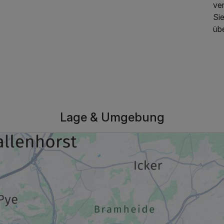
ve
Sie
179,00 €
p.P. ab
üb
Lage & Umgebung