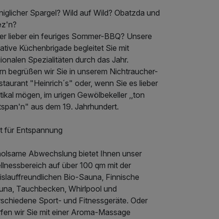
niglicher Spargel? Wild auf Wild? Obatzda und
ez'n?
er lieber ein feuriges Sommer-BBQ? Unsere
ative Küchenbrigade begleitet Sie mit
ionalen Spezialitäten durch das Jahr.
rn begrüßen wir Sie in unserem Nichtraucher-
taurant "Heinrich´s" oder, wenn Sie es lieber
tikal mögen, im urigen Gewölbekeller ,,ton
tspan'n" aus dem 19. Jahrhundert.
it für Entspannung
holsame Abwechslung bietet Ihnen unser
llnessbereich auf über 100 qm mit der
islauffreundlichen Bio-Sauna, Finnische
una, Tauchbecken, Whirlpool und
rschiedene Sport- und Fitnessgeräte. Oder
rfen wir Sie mit einer Aroma-Massage