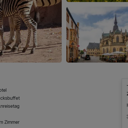
otel
cksbuffet
nreisetag
em Zimmer