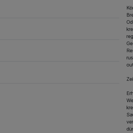
Kö
Br
Od
kre
reg
Ge
Res
rus
ou
Ze
Er
We
kre
Sa
ve
dü