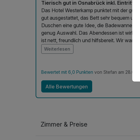
Tierisch gut in Osnabrück inkl. Eintritt
Das Hotel Westerkamp punktet mit der gute
gut ausgestattet, das Bett sehr bequem und 
Duschen eine gute Idee, die Badewanne ist s
genug Auswahl. Das Abendessen ist wirklich
ist nett, freundlich und hilfsbereit. Wir war
Westerkamp.
Weiterlesen
Bewertet mit 6,0 Punkten
von Stefan am 28.04.
Alle Bewertungen
Zimmer & Preise
Doppelzimmer