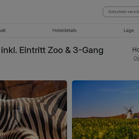
Gutschein vers
halt
Hotel
details
Lage
inkl. Eintritt Zoo & 3-Gang
Ho
Os