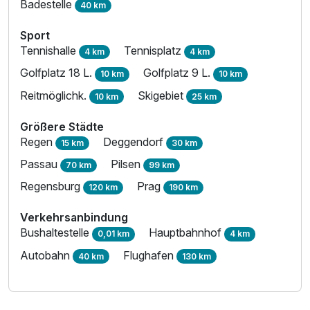
Badestelle
40 km
Sport
Tennishalle
Tennisplatz
4 km
4 km
Golfplatz 18 L.
Golfplatz 9 L.
10 km
10 km
Reitmöglichk.
Skigebiet
10 km
25 km
Größere Städte
Regen
Deggendorf
15 km
30 km
Passau
Pilsen
70 km
99 km
Regensburg
Prag
120 km
190 km
Verkehrsanbindung
Bushaltestelle
Hauptbahnhof
0,01 km
4 km
Autobahn
Flughafen
40 km
130 km