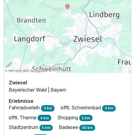
Zwiesel
Bayerischer Wald | Bayern
Erlebnisse
Fahrradverleih
öfftl. Schwimmbad
3 km
4 km
öfftl. Therme
Shopping
4 km
5 km
Stadtzentrum
Badesee
5 km
40 km