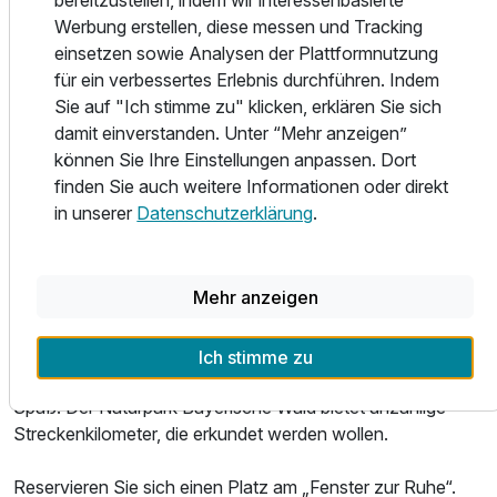
bereitzustellen, indem wir interessenbasierte
Ausstattung
Werbung erstellen, diese messen und Tracking
Gönnen Sie sich die wohlverdiente Auszeit in unseren
einsetzen sowie Analysen der Plattformnutzung
SPA-Bereichen oder dem unvergleichlichen Saunadorf im
für ein verbessertes Erlebnis durchführen. Indem
Für 4 Tage
349,00 €
p.P. ab
hauseigenen Forst.
Sie auf "Ich stimme zu" klicken, erklären Sie sich
damit einverstanden. Unter “Mehr anzeigen”
Kulinarisch bieten wir Ihnen eine moderne, deutsche Küche
können Sie Ihre Einstellungen anpassen. Dort
auf höchstem Niveau. Mit unserer Genießer-Pension
finden Sie auch weitere Informationen oder direkt
werden Sie jeden Tag mit fantastischen und kreativen
in unserer
Datenschutzerklärung
.
Gerichten verwöhnt.
Kommen Sie auch sportlich voll auf Ihre Kosten. Das
Mehr anzeigen
Robenstein Hotel & SPA ist mit seiner einzigartigen Lage
der perfekte Ausgangspunkt für ausgedehnte
Wanderungen, herausfordernde Mountainbike-Touren,
Ich stimme zu
fantastische Langlauf-Erlebnisse und unvergesslichen Ski-
Spaß. Der Naturpark Bayerische Wald bietet unzählige
Streckenkilometer, die erkundet werden wollen.
Reservieren Sie sich einen Platz am „Fenster zur Ruhe“.