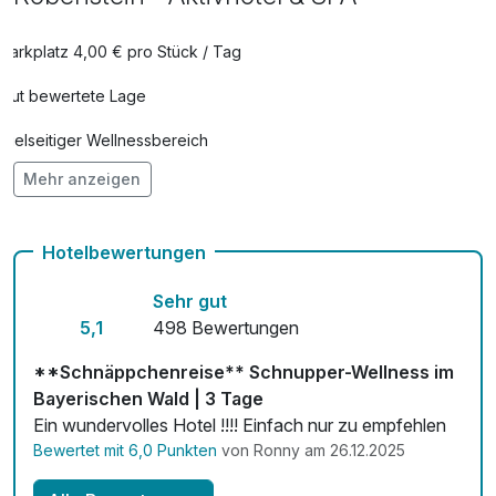
Kopfmassage & Fußmassage
98,00 €
pro Person (50 Minuten)
Parkplatz 4,00 € pro Stück / Tag
Lunchpaket
9,90 €
Gut bewertete Lage
pro Person
Obstkorb
8,50 €
Vielseitiger Wellnessbereich
pro Zimmer
Mehr anzeigen
Hunde im Hotel erlaubt für 19,00 € pro Stück / Tag
Romantisch dekoriertes Zimmer
5,00 €
Auch vegetarische Speisen
pro Zimmer
Hotelbewertungen
Fahrradverleih
Sehr gut
Fitnessgeräte stehen bereit
5,1
498 Bewertungen
Kostenloses W-LAN
**Schnäppchenreise** Schnupper-Wellness im
Bayerischen Wald | 3 Tage
Zimmerservice verfügbar
Ein wundervolles Hotel !!!! Einfach nur zu empfehlen
Bewertet mit 6,0 Punkten
von Ronny am 26.12.2025
Mit Hotelbar