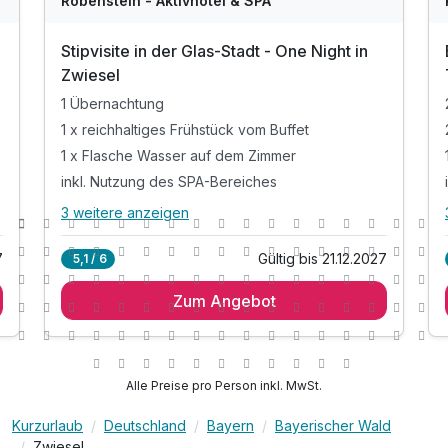
Robenstein - Aktivhotel & SPA
Stipvisite in der Glas-Stadt - One Night in
Zwiesel
1 Übernachtung
1 x reichhaltiges Frühstück vom Buffet
1 x Flasche Wasser auf dem Zimmer
inkl. Nutzung des SPA-Bereiches
3 weitere anzeigen
Alle Inklusivleistungen
7 enthalten
7
Gültig bis 21.12.2027
5,1 / 6
1 Übernachtung
Zum Angebot
1 x reichhaltiges Frühstück vom Buffet
1 x Flasche Wasser auf dem Zimmer
inkl. Nutzung des SPA-Bereiches
inkl. Nutzung unseres Saunadorfes
Alle Preise pro Person inkl. MwSt.
inkl. Badetasche mit Leihbademantel u.
Saunatuch
Kurzurlaub
Deutschland
Bayern
Bayerischer Wald
Zwiesel