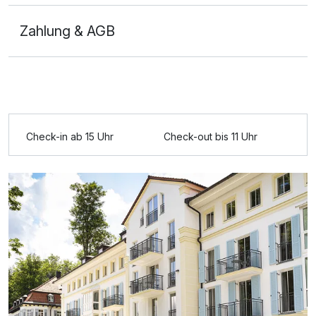
Zahlung & AGB
Ausstattung
Für 4 Tage
249,00 €
p.P. ab
Check-in ab 15 Uhr
Check-out bis 11 Uhr
Doppelzimmer Haupthaus
2 Erwachsene
Ausstattung
Für 4 Tage
285,00 €
p.P. ab