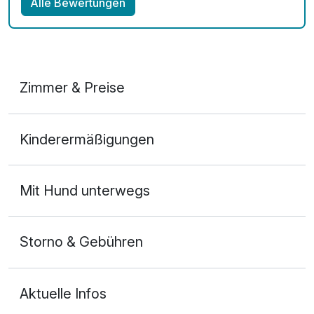
Alle Bewertungen
Zimmer & Preise
Doppelzimmer Basis
Kinderermäßigungen
2 Erwachsene
Mit Hund unterwegs
Storno & Gebühren
Aktuelle Infos