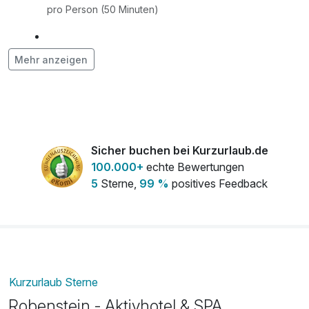
pro Person (50 Minuten)
Asiatische Kraftquelle
139,00 €
Mehr anzeigen
pro Person (70 Minuten)
Ayurveda-Massage
115,00 €
pro Person (60 Minuten)
Sicher buchen bei Kurzurlaub.de
Flasche Prosecco 0,75l
25,00 €
100.000+
echte Bewertungen
pro Stück
5
Sterne,
99 %
positives Feedback
Flasche Rotwein 0,75l
25,00 €
pro Stück
Herbal Rücken-Relax
79,00 €
pro Person (40 Minuten)
Kurzurlaub Sterne
Robenstein - Aktivhotel & SPA