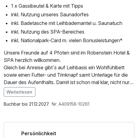
1 x Gassibeutel & Karte mit Tipps
inkl. Nutzung unseres Saunadorfes
inkl. Badetasche mit Leihbademantel u. Saunatuch
inkl. Nutzung des SPA-Bereiches
inkl. Nationalpark-Card m. vielen Bonusleistungen*
Unsere Freunde auf 4 Pfoten sind im Robenstein Hotel &
SPA herzlich willkommen.
Gleich bei Anreise gibt´s auf Leihbasis ein Wohlfühlbett
sowie einen Futter- und Trinknapf samt Unterlage für die
Dauer des Aufenthalts. Damit ist schon mal klar, nicht nur
Frauchen und Herrchen werden gut schlafen.
Weiterlesen
Selbstverständlich ist Wasser unbegrenzt inklusive und
Im Angebot enthalten
oben drauf gibt´s noch ein paar Leckerlies.
1 Flasche Mineralwasser, Saunabenutzung, Saunatuch,
Buchbar bis 21.12.2027.
Nr: A409158-10261
Die grüne Umgebung ist ein wahres Eldorado für Ihren
Leihbademantel, Parkplatz, Nutzung des Fitnessbereichs,
Vierbeiner. Es stehen eine Vielzahl an Wanderwegen zur
Nutzung des Wellnessbereichs, W-LAN Nutzung /
Verfügung, die sowohl für Mensch als auch Tier
Internetnutzung, kostenfreie Nutzung öffentl. Nahverkehr,
Persönlichkeit
gleichermaßen geeignet sind und zum Teil direkt am Hotel
ganztägige Nutzung Wellnessbereich nach check out,