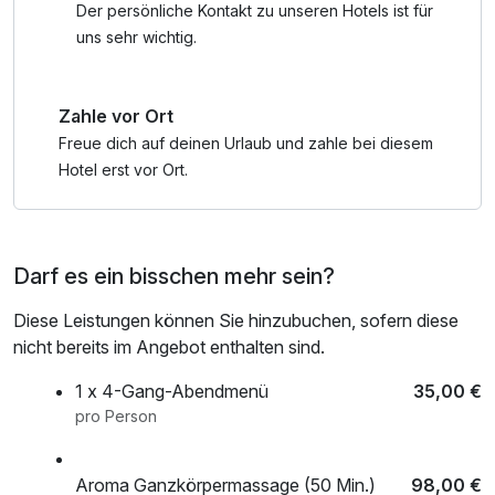
beginnen. Erkunden Sie gemeinsam die Region
Badetasche mit Bademantel und -tücher
Der persönliche Kontakt zu unseren Hotels ist für
Bayerischer Wald. Ob leichte, mittlere oder anspruchsvolle
uns sehr wichtig.
Routen, der Vielfalt an Möglichkeiten sind keine Grenzen
gesetzt. Freuen Sie sich auf eine gemeinsame Auszeit im
Zahle vor Ort
Robenstein Hotel & SPA.
Freue dich auf deinen Urlaub und zahle bei diesem
*Mit der Nationalpark-Card erhalten Sie Vergünstigungen
Hotel erst vor Ort.
bei vielen Freizeiteinrichtungen sowie auch Museen,
Sehenswürdigkeiten, beim Einkauf und bei kulturellen
Veranstaltungen. Der GuTi (GästeUmweltTicket)-Bonus
Darf es ein bisschen mehr sein?
ermöglicht Ihnen die freie Fahrt mit Bus & Bahn auf einem
Streckennetz von über 1.000 km.
Diese Leistungen können Sie hinzubuchen, sofern diese
nicht bereits im Angebot enthalten sind.
1 x 4-Gang-Abendmenü
35,00 €
pro Person
Aroma Ganzkörpermassage (50 Min.)
98,00 €