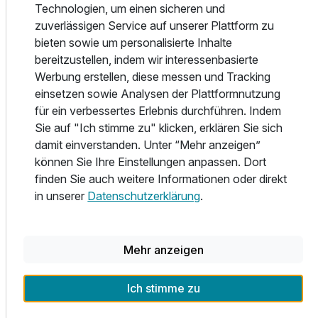
Technologien, um einen sicheren und
zuverlässigen Service auf unserer Plattform zu
Zusatznächte
bieten sowie um personalisierte Inhalte
bereitzustellen, indem wir interessenbasierte
Für 4 Tage
512,00 €
p.P. ab
Werbung erstellen, diese messen und Tracking
einsetzen sowie Analysen der Plattformnutzung
für ein verbessertes Erlebnis durchführen. Indem
Über das Hotel
Sie auf "Ich stimme zu" klicken, erklären Sie sich
damit einverstanden. Unter “Mehr anzeigen”
2-Raum Appartement A
können Sie Ihre Einstellungen anpassen. Dort
finden Sie auch weitere Informationen oder direkt
4 Erwachsene und 2 Kinder
Alle Infos zum Naturhotel Waldesruhe
in unserer
Datenschutzerklärung
.
Mehr anzeigen
Lage & Umgebung
Ich stimme zu