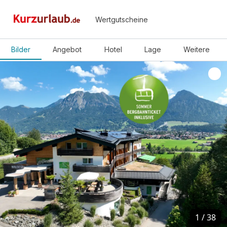
Wertgutscheine
Bilder
Angebot
Hotel
Lage
Weitere
1
1
/
/
38
38