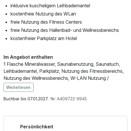
inklusive kuscheligem Leihbademantel
kostenfreie Nutzung des WLan
freie Nutzung des Fitness Centers
freie Nutzung des Hallenbad- und Wellnessbereichs
kostenfreier Parkplatz am Hotel
Im Angebot enthalten
1 Flasche Mineralwasser, Saunabenutzung, Saunatuch,
Leihbademantel, Parkplatz, Nutzung des Fitnessbereichs,
Nutzung des Wellnessbereichs, W-LAN Nutzung /
Internetnutzung, kostenfreier Kaffee/Tee im Zimmer,
Weiterlesen
kostenfreie Nutzung öffentl. Nahverkehr, Badetasche mit
Bademantel und -tücher
Buchbar bis 07.01.2027.
Nr: A409722-9945
Persönlichkeit