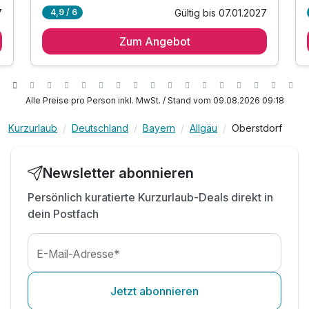
7
Gültig bis 07.01.2027
4,9 / 6
Für 4 Tage
497,60 €
p.P. ab
2 Übernachtungen in Ihrer gewünschten
Kategorie
Zum Angebot
2 x reichhaltiges Frühstück vom Buffet
inkl. Jausen- Vespa 14:00 - 16:00 Uhr
inklusive Nutzung des einmaligen Infinity Pools
Alle Preise pro Person inkl. MwSt. / Stand vom 09.08.2026 09:18
Appartement Bergblick B
freie Nutzung des Hallenbad- und
Wellnessbereichs
3 Erwachsene und 2 Kinder
Kurzurlaub
Deutschland
Bayern
Allgäu
Oberstdorf
freie Nutzung des Fitnessstudios
1 Flasche Mineralwasser zur Begrüßung
Newsletter abonnieren
inkl. frisches Allgäuer Quellwasser
inklusive kuscheligem Leihbademantel
Persönlich kuratierte Kurzurlaub-Deals direkt in
dein Postfach
Kostenfreie Nutzung des WLAN´s
kostenfreier Parkplatz am Hotel
E-Mail-Adresse*
Jetzt abonnieren