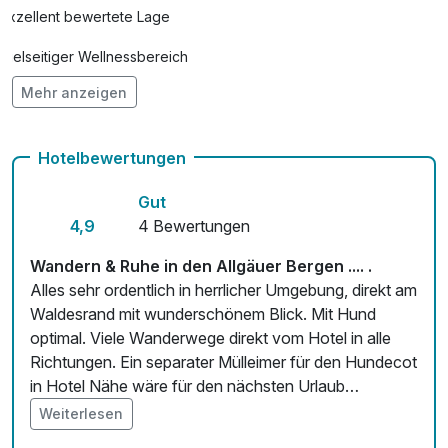
Exzellent bewertete Lage
Vielseitiger Wellnessbereich
Mehr anzeigen
Hunde im Hotel erlaubt für 23,00 € pro Stück / Tag
Fitnessgeräte stehen bereit
Hotelbewertungen
Kostenloses W-LAN
Gut
Zimmerservice verfügbar
4,9
4 Bewertungen
Wandern & Ruhe in den Allgäuer Bergen .... .
Alles sehr ordentlich in herrlicher Umgebung, direkt am
Waldesrand mit wunderschönem Blick. Mit Hund
optimal. Viele Wanderwege direkt vom Hotel in alle
Richtungen. Ein separater Mülleimer für den Hundecot
in Hotel Nähe wäre für den nächsten Urlaub
empfehlenswert. Nur als kleiner Tip.
Weiterlesen