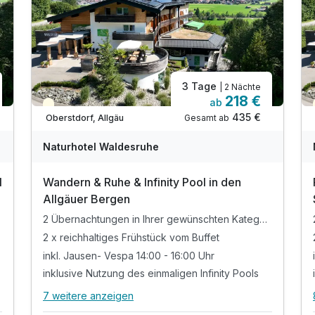
3 Tage
| 2 Nächte
218 €
ab
Teilweise ausgelastet
435 €
Gesamt ab
Oberstdorf, Allgäu
Naturhotel Waldesruhe
l
Wandern & Ruhe & Infinity Pool in den
Allgäuer Bergen
2 Übernachtungen in Ihrer gewünschten Kategorie
2 x reichhaltiges Frühstück vom Buffet
Ausstattung
inkl. Jausen- Vespa 14:00 - 16:00 Uhr
inklusive Nutzung des einmaligen Infinity Pools
Zusatznächte
7 weitere anzeigen
Alle Inklusivleistungen
11 enthalten