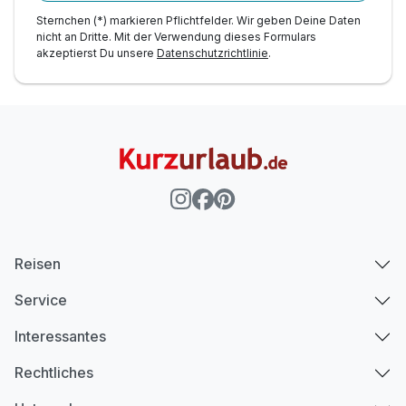
Sternchen (*) markieren Pflichtfelder. Wir geben Deine Daten
nicht an Dritte. Mit der Verwendung dieses Formulars
akzeptierst Du unsere
Datenschutzrichtlinie
.
Ausstattung
Zusatznächte
Für 4 Tage
526,40 €
p.P. ab
Reisen
Service
Appartement/s
Interessantes
2 Erwachsene und 2 Kinder
Rechtliches