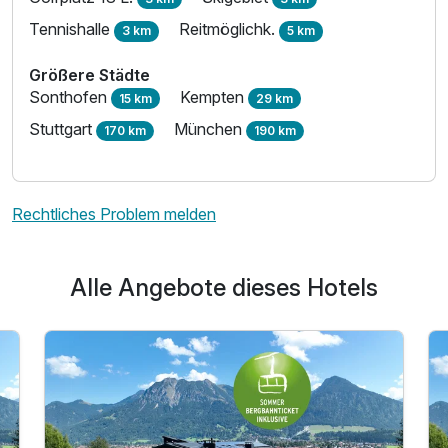
Tennishalle
Reitmöglichk.
3 km
5 km
Für 4 Tage
497,60 €
p.P. ab
Größere Städte
Sonthofen
Kempten
15 km
29 km
Stuttgart
München
170 km
190 km
Appartement Bergblick A
Rechtliches Problem melden
2 Erwachsene und 2 Kinder
Alle Angebote dieses Hotels