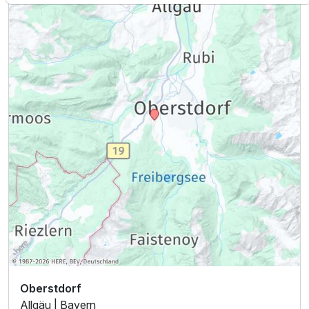
Ausstattung
Zusatznächte
Für 4 Tage
584,00 €
p.P. ab
Oberstdorf
2-Raum Appartement B
Allgäu | Bayern