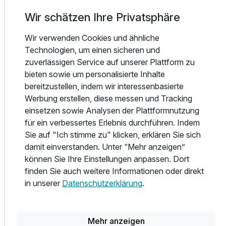
Wir schätzen Ihre Privatsphäre
Unser 4 Sterne Aparthotel hat 22 Zimmer. Aufgeteilt in 10
Doppelzimmer, 4 Einzelzimmer, 3 Dachstudios. 2 Studios
Wir verwenden Cookies und ähnliche
im Erdgeschoss mit Terrasse und Strandkorb eine Suite mit
Technologien, um einen sicheren und
großer Dachterrasse und Strandkorb. 2 großzügige Suiten
zuverlässigen Service auf unserer Plattform zu
in der 2. Etage 1x mit Whirlpool im Badezimmer und 1x mit
bieten sowie um personalisierte Inhalte
Kamin im Wohnzimmer.
bereitzustellen, indem wir interessenbasierte
Werbung erstellen, diese messen und Tracking
Alle unsere Hotelzimmer sind hell und freundlich
einsetzen sowie Analysen der Plattformnutzung
eingerichtet sowie mit liebe zum Detail ausgestattet. Sie
für ein verbessertes Erlebnis durchführen. Indem
verfügen alle über Dusche/WC, Föhn, Telefon, Minibar und
Sie auf "Ich stimme zu" klicken, erklären Sie sich
Zimmersafe. In unseren Studios sowie unserer Suite liegen
damit einverstanden. Unter “Mehr anzeigen”
Bademänteln für Sie bereit.
können Sie Ihre Einstellungen anpassen. Dort
finden Sie auch weitere Informationen oder direkt
Wir werden mit unserer ganz persönlichen und herzlichen
Ausstattung
in unserer
Datenschutzerklärung
.
Gastfreundschaft dafür sorgen, dass der Urlaub in der
"kleinen Perle" in Cuxhaven unvergesslich bleibt.
Zusatznächte
Mehr anzeigen
Seien Sie unser Gast