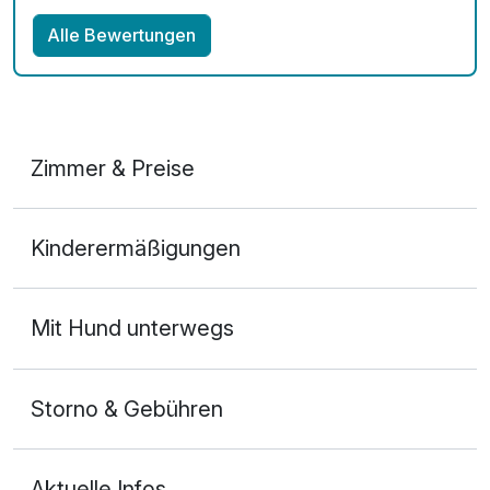
Alle Bewertungen
Zimmer & Preise
Doppelzimmer
Kinderermäßigungen
2 Erwachsene
Mit Hund unterwegs
Storno & Gebühren
Aktuelle Infos