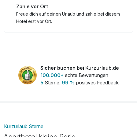
Zahle vor Ort
Besucherzentrum entdeckt werden.
Unser Wrack- und Fischereimuseum „Windstärke 10“ und
Freue dich auf deinen Urlaub und zahle bei diesem
nimmt Sie mit auf eine stürmische Reise in die
Hotel erst vor Ort.
Vergangenheit.
Wir freuen uns auf ihr Kommen!
Sicher buchen bei Kurzurlaub.de
100.000+
echte Bewertungen
5
Sterne,
99 %
positives Feedback
Kurzurlaub Sterne
Aparthotel kleine Perle