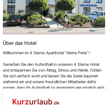
Für 3 Tage
179,00 €
p.P. ab
Doppelzimmer Deluxe
Über das Hotel
2 Erwachsene
Willkommen im 4 Sterne Aparthotel "kleine Perle"!
Genießen Sie den Aufenthalt in unserem 4 Sterne Hotel
und entspannen Sie von Alltag, Stress und Hektik. Fühlen
Sie sich einfach wohl und lassen Sie die Seele baumeln
während wir und unsere freundlichen Mitarbeiter dafür
sorgen, dass Ihr Aufenthalt so angenehm wie möglich wird.
Wir werden mit unserer ganz persönlichen und herzlichen
Gastfreundschaft dafür sorgen, dass der Urlaub in der
„Kleinen Perle“ in Cuxhaven unvergesslich bleibt