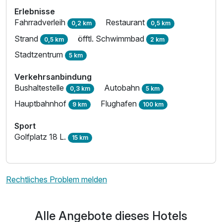
Erlebnisse
Fahrradverleih
Restaurant
0,2 km
0,5 km
Strand
öfftl. Schwimmbad
0,5 km
2 km
Stadtzentrum
5 km
Einzelzimmer
1 Erwachsenen
Verkehrsanbindung
Bushaltestelle
Autobahn
0,3 km
5 km
Hauptbahnhof
Flughafen
9 km
100 km
Sport
Golfplatz 18 L.
15 km
Rechtliches Problem melden
Alle Angebote dieses Hotels