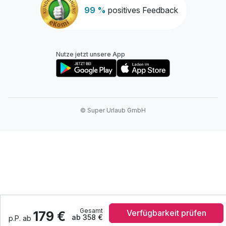
99 %
positives Feedback
Nutze jetzt unsere App
© Super Urlaub GmbH
Ausstattung
Zusatznächte
Gesamt
Verfügbarkeit prüfen
179 €
ab 358 €
p.P. ab