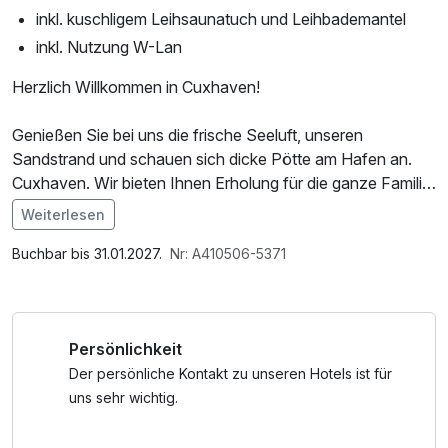
inkl. kuschligem Leihsaunatuch und Leihbademantel
inkl. Nutzung W-Lan
Herzlich Willkommen in Cuxhaven!
Genießen Sie bei uns die frische Seeluft, unseren
Sandstrand und schauen sich dicke Pötte am Hafen an.
Cuxhaven. Wir bieten Ihnen Erholung für die ganze Familie
im UNESCO-Weltnaturerbe Wattenmeer. Hier trifft die Elbe
Weiterlesen
auf die Nordsee und die Möwen auf die Fischbrötchen.
Im Angebot enthalten
1 x Welcome Drink, Saunabenutzung, Saunatuch, W-LAN
Buchbar bis 31.01.2027.
Nr: A410506-5371
Erleben Sie unzählige Aktivitäten mit Erholungsfaktor.
Nutzung / Internetnutzung
Wellness und Badespaß im „Thalassozentrum ahoi!“,
Beachsport,, Flanieren am Fischereihafen oder Shoppen in
Persönlichkeit
der Innenstadt.
Der persönliche Kontakt zu unseren Hotels ist für
Der Kletterpark Sahlenburg und ein großen Spielplatz in
uns sehr wichtig.
Duhnen laden zu Abenteuer erleben und Austoben ein.
Das Ökosystem Wattenmeer kann im Wattenmeer-