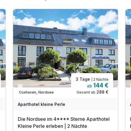
3 Tage
| 2 Nächte
144 €
Ausstattung
ab
Verfügbar bis Januar
288 €
Gesamt ab
Cuxhaven, Nordsee
Zusatznächte
Aparthotel kleine Perle
Für 3 Tage
239,00 €
Die Nordsee im 4**** Sterne Aparthotel
p.P. ab
Kleine Perle erleben | 2 Nächte