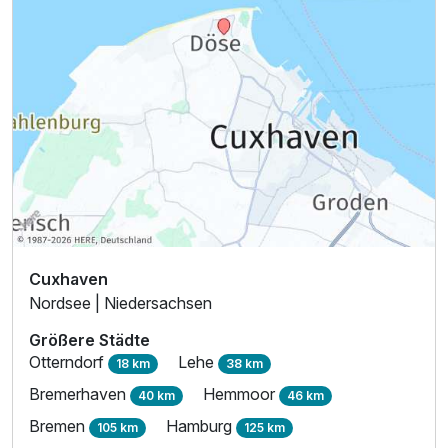
Cuxhaven
Nordsee | Niedersachsen
Ausstattung
Größere Städte
Otterndorf
Lehe
18 km
38 km
Zusatznächte
Bremerhaven
Hemmoor
40 km
46 km
Bremen
Hamburg
105 km
125 km
Für 3 Tage
185,00 €
p.P. ab