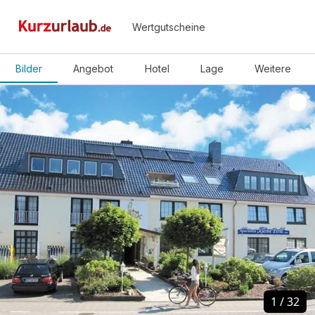
Wertgutscheine
Bilder
Angebot
Hotel
Lage
Weitere
1
1
/
/
32
32