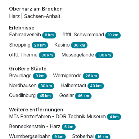
Oberharz am Brocken
Harz | Sachsen-Anhalt
Erlebnisse
Fahrradverleih
öfftl. Schwimmbad
8 km
10 km
Shopping
Kasino
20 km
30 km
öfftl. Therme
Messegelände
30 km
100 km
Größere Städte
Braunlage
Wernigerode
9 km
26 km
Nordhausen
Halberstadt
30 km
40 km
Quedlinburg
Goslar
45 km
46 km
Weitere Entfernungen
MTs Panzerfahren - DDR Technik Museum
4 km
Benneckenstein - Harz
6 km
Wurmbergseilbahn
Stöberhai
9 km
16 km