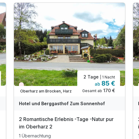
2 Tage
| 1 Nacht
85 €
ab
Aktuell ausgebucht
170 €
Gesamt ab
Oberharz am Brocken, Harz
Hotel und Berggasthof Zum Sonnenhof
2 Romantische Erlebnis -Tage -Natur pur
im Oberharz 2
1 Übernachtung