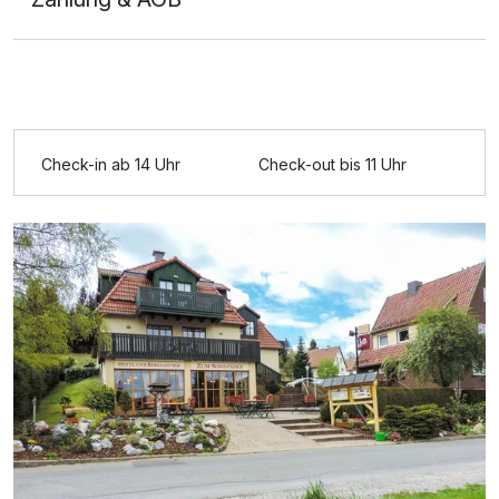
Check-in ab 14 Uhr
Check-out bis 11 Uhr
Ausstattung
Zusatznächte
Für 5 Tage
459,00 €
p.P. ab
Suite/n
2 Erwachsene und 1 Kind