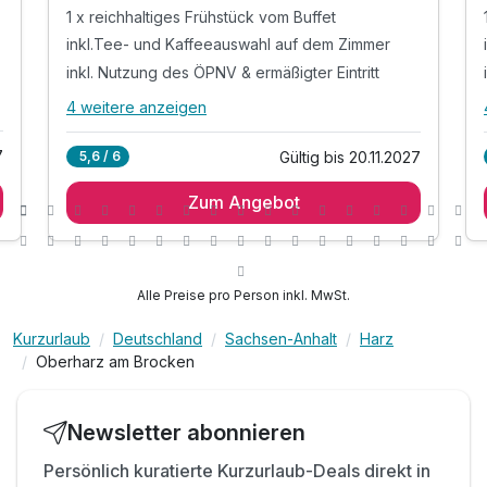
1 x reichhaltiges Frühstück vom Buffet
inkl.Tee- und Kaffeeauswahl auf dem Zimmer
inkl. Nutzung des ÖPNV & ermäßigter Eintritt
4 weitere anzeigen
Alle Inklusivleistungen
8 enthalten
7
Gültig bis 20.11.2027
5,6 / 6
1 Übernachtung
Zum Angebot
1 x reichhaltiges Frühstück vom Buffet
inkl.Tee- und Kaffeeauswahl auf dem Zimmer
inkl. Nutzung des ÖPNV & ermäßigter Eintritt
zu vielen Harz- Attraktionen, Museen & Höhlen
Alle Preise pro Person inkl. MwSt.
Nutzung unserer digitalen Gästemappe mit Guide
Kurzurlaub
Deutschland
Sachsen-Anhalt
Harz
inkl. Parkplatz
Oberharz am Brocken
inkl. WLAN
Newsletter abonnieren
Persönlich kuratierte Kurzurlaub-Deals direkt in