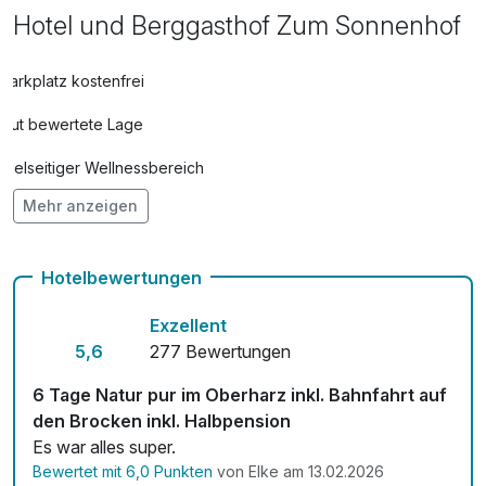
Hotel und Berggasthof Zum Sonnenhof
Parkplatz kostenfrei
Gut bewertete Lage
Vielseitiger Wellnessbereich
Mehr anzeigen
Hunde im Hotel nicht erlaubt
Kostenloses W-LAN
Hotelbewertungen
Exzellent
5,6
277 Bewertungen
6 Tage Natur pur im Oberharz inkl. Bahnfahrt auf
den Brocken inkl. Halbpension
Es war alles super.
Bewertet mit 6,0 Punkten
von Elke am 13.02.2026