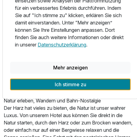
einsetzen sowie Analysen der Plattformnutzung
Für Hotelgäste halten wir auch einen eigenen
für ein verbessertes Erlebnis durchführen. Indem
Wellnessbereich vor mit Dampf- und finnischer Sauna.
Sie auf "Ich stimme zu" klicken, erklären Sie sich
damit einverstanden. Unter “Mehr anzeigen”
Abendessen im Hotel „Zum Sonnenhof“
können Sie Ihre Einstellungen anpassen. Dort
Zum Abendessen begrüßen wir Sie gern in unserem
finden Sie auch weitere Informationen oder direkt
gemütlichen Restaurant. Wir haben täglich von 17.30 –
in unserer
Datenschutzerklärung
.
21.00 Uhr geöffnet.
Gern können Sie unsere leckere Halbpension genießen.
Wir servieren Ihnen täglich ein 3-Gang-Wahlmenü.
Mehr anzeigen
Es erwarten Sie eine kleiner Gruß aus der Küche eine
Vorspeise, 2 Hauptgängen zur Auswahl, ein Dessert und
Ich stimme zu
ein typisch Harzer Kräuterlikör.
Natur erleben, Wandern und Bahn-Nostalgie
Der Harz hat vieles zu bieten, die Natur ist unser wahrer
Luxus. Von unserem Hotel aus können Sie direkt in die
Natur starten, durch den Harz oder zum Brocken wandern,
oder einfach nur auf einer Bergwiese relaxen und die