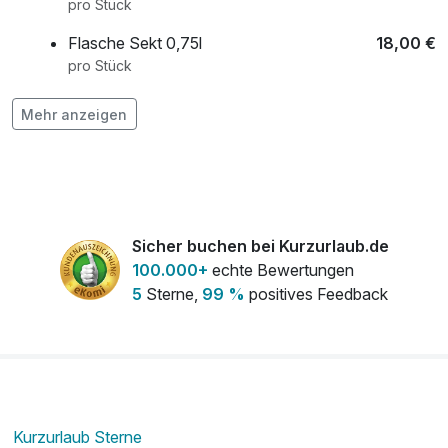
pro Stück
unvergesslichen Urlaub!
Flasche Sekt 0,75l
18,00 €
pro Stück
Flasche Wein 0,75l
28,00 €
Mehr anzeigen
pro Stück
frischer Strauß Blumen auf dem Zimmer
45,00 €
pro Stück
Sicher buchen bei Kurzurlaub.de
100.000+
echte Bewertungen
Nutzung des Wellnessbereichs pro Tag
16,00 €
5
Sterne,
99 %
positives Feedback
pro Person
Kurzurlaub Sterne