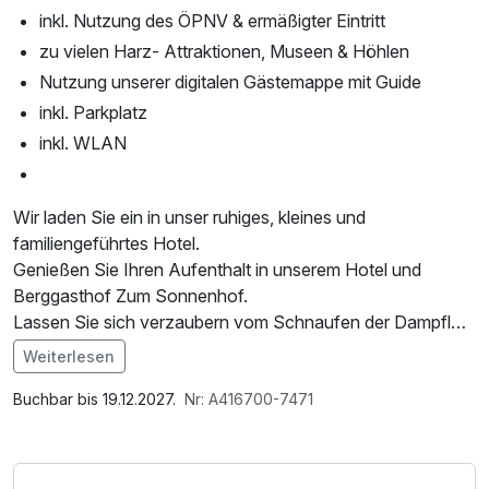
inkl. Nutzung des ÖPNV & ermäßigter Eintritt
zu vielen Harz- Attraktionen, Museen & Höhlen
Nutzung unserer digitalen Gästemappe mit Guide
inkl. Parkplatz
inkl. WLAN
Wir laden Sie ein in unser ruhiges, kleines und
familiengeführtes Hotel.
Genießen Sie Ihren Aufenthalt in unserem Hotel und
Berggasthof Zum Sonnenhof.
Lassen Sie sich verzaubern vom Schnaufen der Dampflok,
die direkt vor dem Hotel fährt und
Weiterlesen
starten Sie Ihre Tagestour zum Brocken direkt vom
Im Angebot enthalten
Bahnhof Sorge!
1 Flasche Mineralwasser, Saunatuch, Parkplatz, Nutzung
Buchbar bis 19.12.2027.
Nr: A416700-7471
des Fitnessbereichs, W-LAN Nutzung / Internetnutzung,
Inklusive ist eine Bahnfahrt mit der Harzer Schmalspurbahn
kostenfreier Kaffee/Tee im Zimmer, kostenfreie Nutzung
auf den Brocken und zurück. Am besten starten Sie direkt
öffentl. Nahverkehr, Tageszeitung