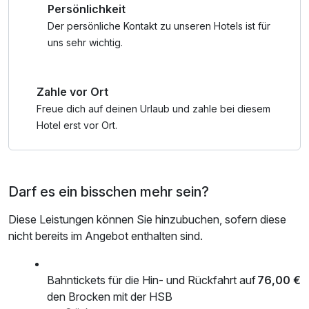
Persönlichkeit
vom unserem Bahnhof in Sorge, 200m vom Hotel entfernt.
Der persönliche Kontakt zu unseren Hotels ist für
Alle Zimmer sind Anti-Allergiker-Fussböden, einem Smart-
uns sehr wichtig.
TV, einem Tee- und Kaffeebar sowie einem modernem
Badezimmer ausgestattet. Unsere Doppelzimmer verfügen
Zahle vor Ort
außerdem alle über eigene Terrasse, unsere Suiten sogar
über einen eigenen Balkon.
Freue dich auf deinen Urlaub und zahle bei diesem
Darüber hinaus bieten die Suiten Ihnen noch einen
Hotel erst vor Ort.
Kühlschrank, einen Zimmersafe, einen Schreibtisch und
wesentlich mehr Platz.
Darf es ein bisschen mehr sein?
Ob zu Fuß, mit dem Fahrrad, mit dem Motorrad, mit der
Bahn oder dem Auto – genießen Sie unsere
Diese Leistungen können Sie hinzubuchen, sofern diese
zentrale Lage im Harz am Fuße des Brockens um die
nicht bereits im Angebot enthalten sind.
Schönheit des Harzes zu entdecken!
Mit Natur pur, Top-Wanderwegen wie dem Harzer-Hexen-
Stieg, verschiedenen Seen und der höchsten Staumauer
Bahntickets für die Hin- und Rückfahrt auf
76,00 €
Deutschlands, zwei Höhlen, einer Westernstadt, einem
den Brocken mit der HSB
Schaubauernhof und vielem erleben Sie bei uns einen