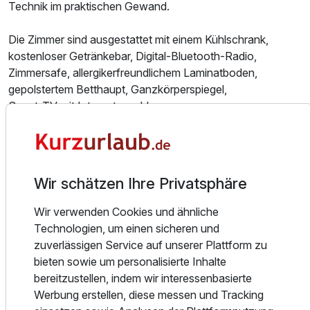
Technik im praktischen Gewand.
Für 5 Tage
479,00 €
p.P. ab
Die Zimmer sind ausgestattet mit einem Kühlschrank,
kostenloser Getränkebar, Digital-Bluetooth-Radio,
Zimmersafe, allergikerfreundlichem Laminatboden,
gepolstertem Betthaupt, Ganzkörperspiegel,
Smart-TV mit Internetanschluss.
In den Bädern finden Sie einen beheizbaren Spiegel mit
Kosmetikspiegel, Handtuchheizung, ebenerdige Dusche,
Pflegeprodukte, einen Fön und ausreichend Handtücher.
Wir schätzen Ihre Privatsphäre
Im gesamten Haus steht Ihnen Highspeed-Wlan kostenlos
zur Verfügung.
Wir verwenden Cookies und ähnliche
Technologien, um einen sicheren und
Gastronomie und Wellness
zuverlässigen Service auf unserer Plattform zu
Zum Hotel gehört ein gemütliches Restaurant mit Kamin
bieten sowie um personalisierte Inhalte
und Außenplätzen im Sommer. Hier genießen Sie Ihr
bereitzustellen, indem wir interessenbasierte
Frühstück, Kaffee und Kuchen oder auch unsere
Werbung erstellen, diese messen und Tracking
herzhaften harztypischen Gerichte.