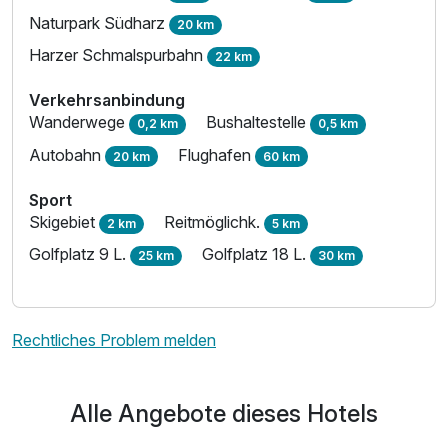
Naturpark Südharz
20 km
Harzer Schmalspurbahn
22 km
Verkehrsanbindung
Wanderwege
Bushaltestelle
0,2 km
0,5 km
Autobahn
Flughafen
20 km
60 km
Sport
Skigebiet
Reitmöglichk.
2 km
5 km
Golfplatz 9 L.
Golfplatz 18 L.
25 km
30 km
Rechtliches Problem melden
Alle Angebote dieses Hotels