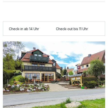
Check-in ab 14 Uhr
Check-out bis 11 Uhr
Ausstattung
Zusatznächte
Für 6 Tage
599,00 €
p.P. ab
Suite/n
2 Erwachsene und 1 Kind