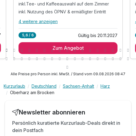
inkl.Tee- und Kaffeeauswahl auf dem Zimmer
inkl. Nutzung des ÖPNV & ermäßigter Eintritt
4 weitere anzeigen
Alle Inklusivleistungen
8 enthalten
7
Gültig bis 20.11.2027
5,6 / 6
1 Übernachtung
Zum Angebot
1 x reichhaltiges Frühstück vom Buffet
inkl.Tee- und Kaffeeauswahl auf dem Zimmer
inkl. Nutzung des ÖPNV & ermäßigter Eintritt
zu vielen Harz- Attraktionen, Museen & Höhlen
Alle Preise pro Person inkl. MwSt. / Stand vom 09.08.2026 08:47
Nutzung unserer digitalen Gästemappe mit Guide
Kurzurlaub
Deutschland
Sachsen-Anhalt
Harz
inkl. Parkplatz
Oberharz am Brocken
inkl. WLAN
Newsletter abonnieren
Persönlich kuratierte Kurzurlaub-Deals direkt in
dein Postfach