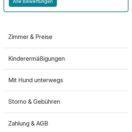
Alle Bewertungen
Zimmer & Preise
Doppelzimmer
Kinderermäßigungen
2 Erwachsene
Mit Hund unterwegs
Storno & Gebühren
Zahlung & AGB