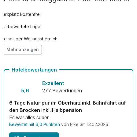
Parkplatz kostenfrei
Gut bewertete Lage
Vielseitiger Wellnessbereich
Mehr anzeigen
Hunde im Hotel nicht erlaubt
Kostenloses W-LAN
Hotelbewertungen
Exzellent
5,6
277 Bewertungen
6 Tage Natur pur im Oberharz inkl. Bahnfahrt auf
den Brocken inkl. Halbpension
Es war alles super.
Bewertet mit 6,0 Punkten
von Elke am 13.02.2026