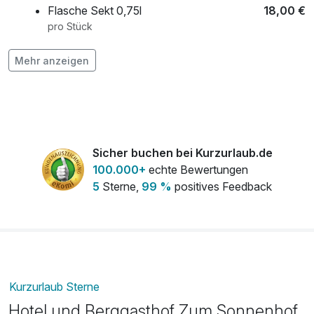
Flasche Sekt 0,75l
18,00 €
pro Stück
Flasche Wein 0,75l
28,00 €
Mehr anzeigen
pro Stück
frischer Strauß Blumen auf dem Zimmer
45,00 €
pro Stück
Sicher buchen bei Kurzurlaub.de
100.000+
echte Bewertungen
Nutzung des Wellnessbereichs pro Tag
16,00 €
5
Sterne,
99 %
positives Feedback
pro Person
Kurzurlaub Sterne
Hotel und Berggasthof Zum Sonnenhof