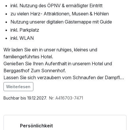
inkl. Nutzung des ÖPNV & ermäßigter Eintritt
zu vielen Harz- Attraktionen, Museen & Höhlen
Nutzung unserer digitalen Gästemappe mit Guide
inkl. Parkplatz
inkl. WLAN
Wir laden Sie ein in unser ruhiges, kleines und
familiengeführtes Hotel.
Genießen Sie Ihren Aufenthalt in unserem Hotel und
Berggasthof Zum Sonnenhof.
Lassen Sie sich verzaubern vom Schnaufen der Dampflok,
die direkt vor dem Hotel fährt und
Weiterlesen
starten Sie Ihre Tagestour zum Brocken direkt vom
Im Angebot enthalten
Bahnhof Sorge!
1 Flasche Mineralwasser, Saunatuch, Parkplatz, Nutzung
Buchbar bis 19.12.2027.
Nr: A416703-7471
des Fitnessbereichs, W-LAN Nutzung / Internetnutzung,
Inklusive ist eine Bahnfahrt mit der Harzer Schmalspurbahn
kostenfreier Kaffee/Tee im Zimmer, kostenfreie Nutzung
auf den Brocken und zurück. Am besten starten Sie direkt
öffentl. Nahverkehr, Tageszeitung
Persönlichkeit
vom unserem Bahnhof in Sorge, 200m vom Hotel entfernt.