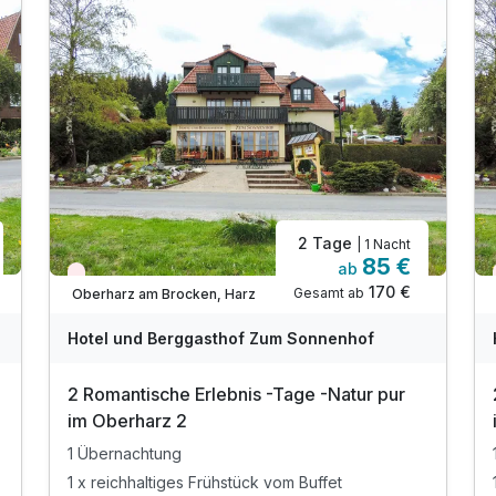
2 Tage
| 1 Nacht
85 €
ab
Aktuell ausgebucht
170 €
Gesamt ab
Oberharz am Brocken, Harz
Hotel und Berggasthof Zum Sonnenhof
2 Romantische Erlebnis -Tage -Natur pur
im Oberharz 2
1 Übernachtung
1 x reichhaltiges Frühstück vom Buffet