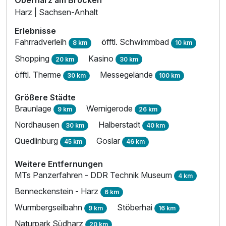
Oberharz am Brocken
Harz | Sachsen-Anhalt
Erlebnisse
Fahrradverleih
öfftl. Schwimmbad
8 km
10 km
Shopping
Kasino
20 km
30 km
öfftl. Therme
Messegelände
30 km
100 km
Größere Städte
Braunlage
Wernigerode
9 km
26 km
Nordhausen
Halberstadt
30 km
40 km
Quedlinburg
Goslar
45 km
46 km
Weitere Entfernungen
MTs Panzerfahren - DDR Technik Museum
4 km
Benneckenstein - Harz
6 km
Wurmbergseilbahn
Stöberhai
9 km
16 km
Naturpark Südharz
20 km