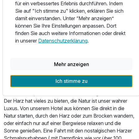
für ein verbessertes Erlebnis durchführen. Indem
Wellnessbereich vor mit Dampf- und finnischer Sauna.
Sie auf "Ich stimme zu" klicken, erklären Sie sich
damit einverstanden. Unter “Mehr anzeigen”
Abendessen im Hotel „Zum Sonnenhof“
können Sie Ihre Einstellungen anpassen. Dort
Zum Abendessen begrüßen wir Sie gern in unserem
finden Sie auch weitere Informationen oder direkt
gemütlichen Restaurant. Wir haben täglich von 17.30 –
in unserer
Datenschutzerklärung
.
21.00 Uhr geöffnet.
Gern können Sie unsere leckere Halbpension genießen.
Wir servieren Ihnen täglich ein 3-Gang-Wahlmenü.
Es erwarten Sie eine kleiner Gruß aus der Küche eine
Mehr anzeigen
Vorspeise, 2 Hauptgängen zur Auswahl, ein Dessert und
ein typisch Harzer Kräuterlikör.
Ich stimme zu
Natur erleben, Wandern und Bahn-Nostalgie
Der Harz hat vieles zu bieten, die Natur ist unser wahrer
Luxus. Von unserem Hotel aus können Sie direkt in die
Natur starten, durch den Harz oder zum Brocken wandern,
oder einfach nur auf einer Bergwiese relaxen und die
Sonne genießen. Eine Fahrt mit den nostalgischen Harzer
Schmalspurbahnen ( mit Dampfloks wie vor über 100