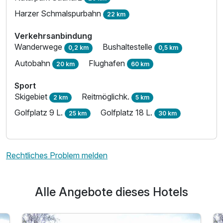
Harzer Schmalspurbahn
22 km
Verkehrsanbindung
Wanderwege
Bushaltestelle
0,2 km
0,5 km
Autobahn
Flughafen
20 km
60 km
Sport
Skigebiet
Reitmöglichk.
2 km
5 km
Golfplatz 9 L.
Golfplatz 18 L.
25 km
30 km
Rechtliches Problem melden
Alle Angebote dieses Hotels