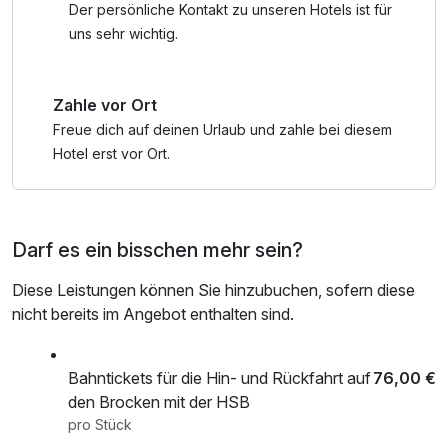
Der persönliche Kontakt zu unseren Hotels ist für
Alle Zimmer sind Anti-Allergiker-Fussböden, einem Smart-
uns sehr wichtig.
TV, einem Tee- und Kaffeebar sowie einem modernem
Badezimmer ausgestattet. Unsere Doppelzimmer verfügen
Zahle vor Ort
außerdem alle über eigene Terrasse, unsere Suiten sogar
über einen eigenen Balkon.
Freue dich auf deinen Urlaub und zahle bei diesem
Darüber hinaus bieten die Suiten Ihnen noch einen
Hotel erst vor Ort.
Kühlschrank, einen Zimmersafe, einen Schreibtisch und
wesentlich mehr Platz.
Darf es ein bisschen mehr sein?
Ob zu Fuß, mit dem Fahrrad, mit dem Motorrad, mit der
Bahn oder dem Auto – genießen Sie unsere
Diese Leistungen können Sie hinzubuchen, sofern diese
zentrale Lage im Harz am Fuße des Brockens um die
nicht bereits im Angebot enthalten sind.
Schönheit des Harzes zu entdecken!
Mit Natur pur, Top-Wanderwegen wie dem Harzer-Hexen-
Stieg, verschiedenen Seen und der höchsten Staumauer
Bahntickets für die Hin- und Rückfahrt auf
76,00 €
Deutschlands, zwei Höhlen, einer Westernstadt, einem
den Brocken mit der HSB
Schaubauernhof und vielem erleben Sie bei uns einen
pro Stück
unvergesslichen Urlaub!