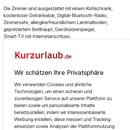
Für 6 Tage
649,00 €
p.P. ab
Die Zimmer sind ausgestattet mit einem Kühlschrank,
kostenloser Getränkebar, Digital-Bluetooth-Radio,
Zimmersafe, allergikerfreundlichem Laminatboden,
gepolstertem Betthaupt, Ganzkörperspiegel,
Smart-TV mit Internetanschluss.
In den Bädern finden Sie einen beheizbaren Spiegel mit
Kosmetikspiegel, Handtuchheizung, ebenerdige Dusche,
Pflegeprodukte, einen Fön und ausreichend Handtücher.
Im gesamten Haus steht Ihnen Highspeed-Wlan kostenlos
Wir schätzen Ihre Privatsphäre
zur Verfügung.
Wir verwenden Cookies und ähnliche
Technologien, um einen sicheren und
Gastronomie und Wellness
zuverlässigen Service auf unserer Plattform zu
Zum Hotel gehört ein gemütliches Restaurant mit Kamin
bieten sowie um personalisierte Inhalte
und Außenplätzen im Sommer. Hier genießen Sie Ihr
bereitzustellen, indem wir interessenbasierte
Frühstück, Kaffee und Kuchen oder auch unsere
Werbung erstellen, diese messen und Tracking
herzhaften harztypischen Gerichte.
einsetzen sowie Analysen der Plattformnutzung
Für Hotelgäste halten wir auch einen eigenen