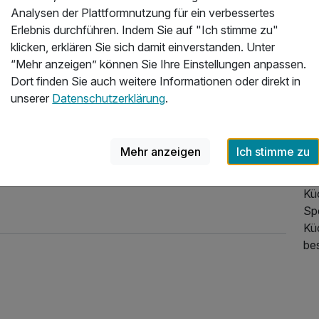
so 
Analysen der Plattformnutzung für ein verbessertes
bes
Erlebnis durchführen. Indem Sie auf "Ich stimme zu"
Ge
klicken, erklären Sie sich damit einverstanden. Unter
Hab
“Mehr anzeigen” können Sie Ihre Einstellungen anpassen.
ein
Dort finden Sie auch weitere Informationen oder direkt in
Wa
unserer
Datenschutzerklärung
.
Ta
Re
Da
Mehr anzeigen
Ich stimme zu
Aus
de
Kü
Sp
Kü
be
298,50 €
p.P. ab