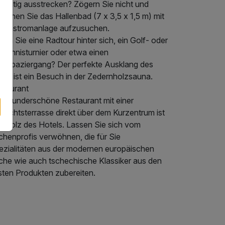
richtig ausstrecken? Zögern Sie nicht und
uchen Sie das Hallenbad (7 x 3,5 x 1,5 m) mit
genstromanlage aufzusuchen.
en Sie eine Radtour hinter sich, ein Golf- oder
 Tennisturnier oder etwa einen
ldspaziergang? Der perfekte Ausklang des
ges ist ein Besuch in der Zedernholzsauna.
staurant
s wunderschöne Restaurant mit einer
sichtsterrasse direkt über dem Kurzentrum ist
r Stolz des Hotels. Lassen Sie sich vom
chenprofis verwöhnen, die für Sie
ezialitäten aus der modernen europäischen
che wie auch tschechische Klassiker aus den
sten Produkten zubereiten.