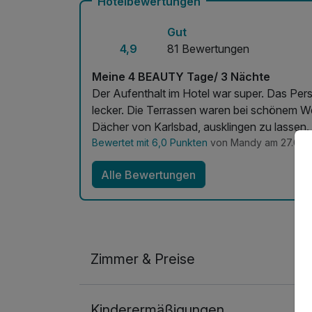
Hotelbewertungen
Gut
4,9
81 Bewertungen
Meine 4 BEAUTY Tage/ 3 Nächte
Der Aufenthalt im Hotel war super. Das Per
lecker. Die Terrassen waren bei schönem Wett
Dächer von Karlsbad, ausklingen zu lassen.
Bewertet mit 6,0 Punkten
von Mandy am 27.05.
Alle Bewertungen
Zimmer & Preise
Doppelzimmer Deluxe
Kinderermäßigungen
2 Erwachsene und 2 Kinder