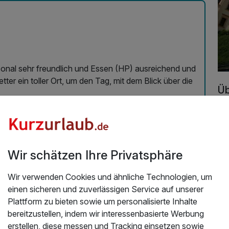
sonal sehr freundlich und Essen (HP) ausreichend und
er ein toller Ort, um den Tag, mit dem Blick über die
Üb
2026
Das
im
St.
(S
Wir schätzen Ihre Privatsphäre
un
am 
Wir verwenden Cookies und ähnliche Technologien, um
ge
einen sicheren und zuverlässigen Service auf unserer
die
Plattform zu bieten sowie um personalisierte Inhalte
En
bereitzustellen, indem wir interessenbasierte Werbung
Br
erstellen, diese messen und Tracking einsetzen sowie