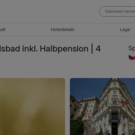
Gutschein vers
halt
Hotel
details
Lage
lsbad inkl. Halbpension | 4
Sp