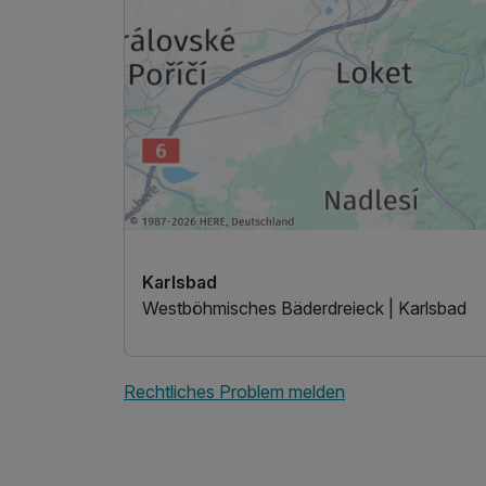
Ausstattung
Für 4 Tage
Einzelzimmer Deluxe
1 Erwachsenen
Karlsbad
Westböhmisches Bäderdreieck | Karlsbad
Rechtliches Problem melden