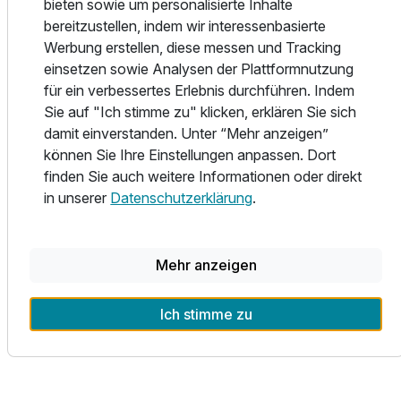
bieten sowie um personalisierte Inhalte
Bäderland Bayerische Rhön (Landkreis Bad Kissingen,
bereitzustellen, indem wir interessenbasierte
Unterfranken, Bayern). Hinter der malerischen Biedermeier-
Werbung erstellen, diese messen und Tracking
Kulisse entdecken Sie ein modernes Hotel mit einem
einsetzen sowie Analysen der Plattformnutzung
innovativen Gesundheits-Mix aus Ayurveda, Kur, Kneipp,
für ein verbessertes Erlebnis durchführen. Indem
Physio und Wellness.
Sie auf "Ich stimme zu" klicken, erklären Sie sich
damit einverstanden. Unter “Mehr anzeigen”
Unser Team – eine bunte Mischung aus der Rhön und dem
können Sie Ihre Einstellungen anpassen. Dort
indischen Kerala – will auch Sie rundum verwöhnen und
finden Sie auch weitere Informationen oder direkt
Ihnen mehr Lebensqualität schenken. Ein Aufenthalt bei
in unserer
Datenschutzerklärung
.
uns wird Sie inspirieren und Ihnen neue Wege für Körper,
Geist und Seele eröffnen.
Mehr anzeigen
Ich stimme zu
Alle Infos zum Kurhaus Bad Bocklet