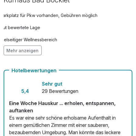
Parkplatz für Pkw vorhanden, Gebühren möglich
Gut bewertete Lage
Vielseitiger Wellnessbereich
Mehr anzeigen
Hunde im Hotel erlaubt für 10,00 € pro Stück / Tag
Kostenloses W-LAN
Hotelbewertungen
Mit Hotelbar
Sehr gut
5,4
29 Bewertungen
Eine Woche Hauskur ... erholen, entspannen,
auftanken
Es war eine sehr schöne erholsame Aufenthalt in
einem gemütlichen Zimmer mit einer sauberen,
bezaubernden Umgebung. Man könnte das leckere