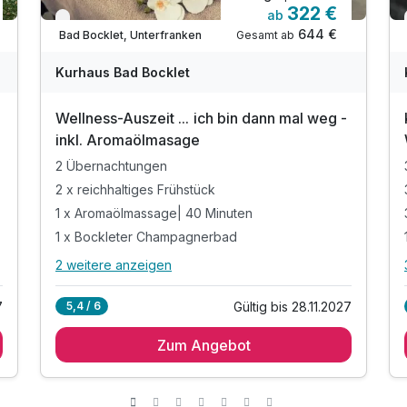
322 €
ab
Verfügbar bis November
644 €
Gesamt ab
Bad Bocklet, Unterfranken
Kurhaus Bad Bocklet
Wellness-Auszeit ... ich bin dann mal weg -
inkl. Aromaölmasage
2 Übernachtungen
2 x reichhaltiges Frühstück
1 x Aromaölmassage| 40 Minuten
1 x Bockleter Champagnerbad
2 weitere anzeigen
Alle Inklusivleistungen
6 enthalten
7
Gültig bis 28.11.2027
5,4 / 6
2 Übernachtungen
Zum Angebot
2 x reichhaltiges Frühstück
1 x Aromaölmassage| 40 Minuten
1 x Bockleter Champagnerbad