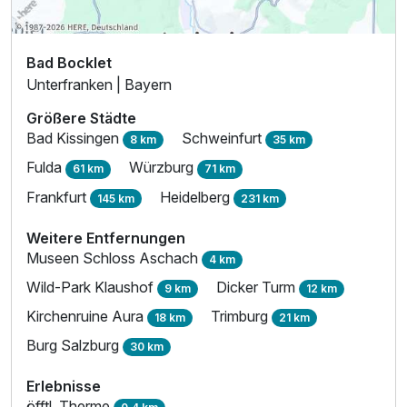
Bad Bocklet
Unterfranken | Bayern
Größere Städte
Bad Kissingen
Schweinfurt
8 km
35 km
Fulda
Würzburg
61 km
71 km
Frankfurt
Heidelberg
145 km
231 km
Weitere Entfernungen
Museen Schloss Aschach
4 km
Wild-Park Klaushof
Dicker Turm
9 km
12 km
Kirchenruine Aura
Trimburg
18 km
21 km
Burg Salzburg
30 km
Erlebnisse
öfftl. Therme