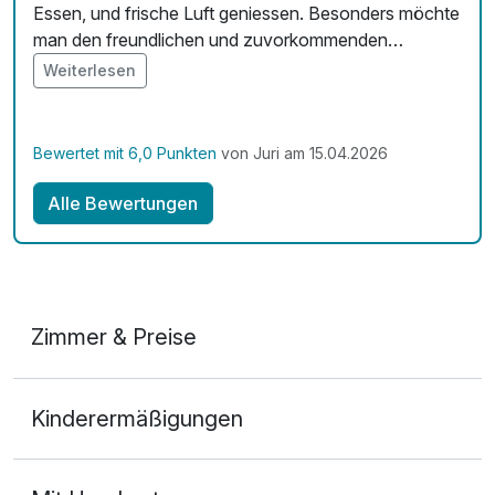
Essen, und frische Luft geniessen. Besonders möchte
man den freundlichen und zuvorkommenden
Personal loben. Am Ende meines kurzen Urlaubes
Weiterlesen
könnte ich auf eine Verlängerung nicht verzichten.
Dieses Kurhaus empfehle ich gerne weiter und
komme bestimmt wieder. LBG Juri
Bewertet mit 6,0 Punkten
von Juri am 15.04.2026
Alle Bewertungen
Zimmer & Preise
Doppelzimmer
Kinderermäßigungen
2 Erwachsene und 1 Kind