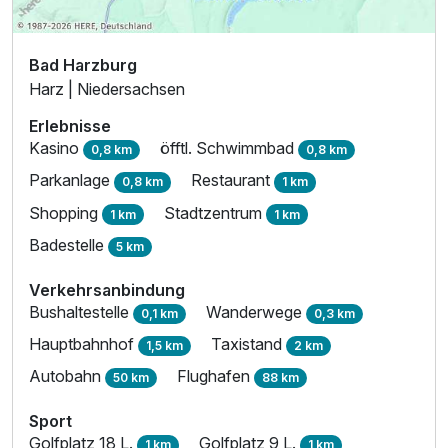
Bad Harzburg
Harz | Niedersachsen
Erlebnisse
Kasino
öfftl. Schwimmbad
0,8 km
0,8 km
Parkanlage
Restaurant
0,8 km
1 km
Shopping
Stadtzentrum
1 km
1 km
Badestelle
5 km
Verkehrsanbindung
Bushaltestelle
Wanderwege
0,1 km
0,3 km
Hauptbahnhof
Taxistand
1,5 km
2 km
Autobahn
Flughafen
50 km
88 km
Sport
Golfplatz 18 L.
Golfplatz 9 L.
1 km
1 km