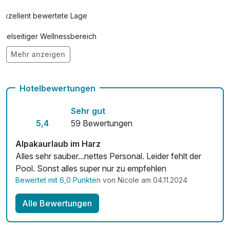
pro Person (25 Minuten)
Exzellent bewertete Lage
Vielseitiger Wellnessbereich
Private Spa 2 Stunden
107,00 €
pro Stück (2 Stunde/n)
Mehr anzeigen
Hunde im Hotel erlaubt für 18,00 € pro Stück / Tag
Auch vegetarische Speisen
Private Whirlpool-Nutzung
59,00 €
Hotelbewertungen
pro Aufenthalt (2 Stunde/n)
Fahrradverleih
Sehr gut
Kostenloses W-LAN
5,4
59 Bewertungen
Schoko-Wine-Tasting
51,00 €
Zimmerservice verfügbar
pro Stück
Alpakaurlaub im Harz
Alles sehr sauber...nettes Personal. Leider fehlt der
Mit Hotelbar
Pool. Sonst alles super nur zu empfehlen
Shiro-Abhyanga
60,00 €
Bewertet mit 6,0 Punkten
von Nicole am 04.11.2024
pro Person (20 Minuten)
Alle Bewertungen
Shirodhara
92,50 €
pro Person (30 Minuten)