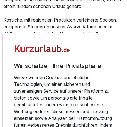
einem rundum schönen Urlaub gehört:
Köstliche, mit regionalen Produkten verfeinerte Speisen,
entspannte Stunden in unserer Ayurvedafarm oder im
Wellnessbereich, herzlicher Service und stilvoll
eingerichtete Hotelzimmer.
Regionalität wird im "Eichenberg" großgeschrieben. In
unserem Restaurant wird gekocht wie für unsere Lieben
Wir schätzen Ihre Privatsphäre
zuhause. Frische, regionale Produkte und Leidenschaft für
Ausstattung
Spezialitäten aus dem Wald, sowie auch ayurvedische
Wir verwenden Cookies und ähnliche
Kost, bestimmen die Karte. Genießen Sie zum Beispiel
Für 3 Tage
Technologien, um einen sicheren und
302,00 €
p.P. ab
ayurvedisches Fischcurry mit Kurkuma, Boxhornklee und
zuverlässigen Service auf unserer Plattform zu
Ingwer. Der barrierefreie Eingang vom Restaurant, befindet
bieten sowie um personalisierte Inhalte
sich in der Mitte vom Buchenweg.
bereitzustellen, indem wir interessenbasierte
Werbung erstellen, diese messen und Tracking
In unserem 4* Wellnesshotel wird Entspannung groß
einsetzen sowie Analysen der Plattformnutzung
Einzelzimmer
geschrieben. Ob nach einer kräftezehrenden Wanderung
für ein verbessertes Erlebnis durchführen. Indem