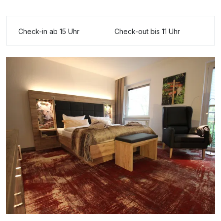
Ausstattung
Check-in ab 15 Uhr
Check-out bis 11 Uhr
Für 3 Tage
278,00 €
p.P. ab
Doppelzimmer mit Balkon
2 Erwachsene