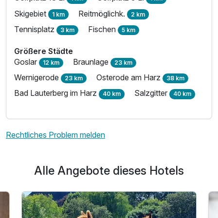
Skigebiet
Reitmöglichk.
1 km
2 km
Tennisplatz
Fischen
3 km
5 km
Größere Städte
Goslar
Braunlage
12 km
23 km
Wernigerode
Osterode am Harz
23 km
38 km
Bad Lauterberg im Harz
Salzgitter
40 km
40 km
Rechtliches Problem melden
Alle Angebote dieses Hotels