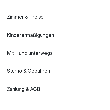
Wine-Tasting
41,90 €
Zimmer & Preise
pro Stück
Doppelzimmer
Zwei-Gang-Verwöhnmenü
35,00 €
Kinderermäßigungen
pro Stück
2 Erwachsene
Mit Hund unterwegs
Storno & Gebühren
Zahlung & AGB