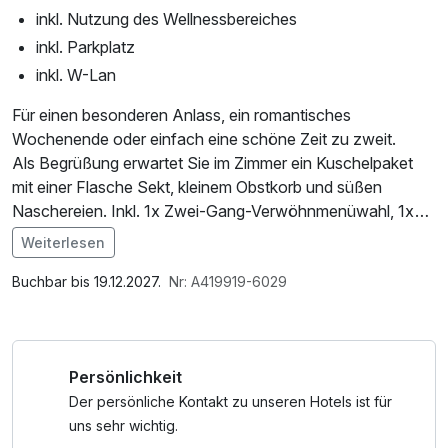
inkl. Nutzung des Wellnessbereiches
inkl. Parkplatz
inkl. W-Lan
Für einen besonderen Anlass, ein romantisches
Wochenende oder einfach eine schöne Zeit zu zweit.
Als Begrüßung erwartet Sie im Zimmer ein Kuschelpaket
mit einer Flasche Sekt, kleinem Obstkorb und süßen
Naschereien. Inkl. 1x Zwei-Gang-Verwöhnmenüwahl, 1x
Vier-Gang-Candle-light-Dinner, 1 x Eintrittskarte für die
Weiterlesen
Sole-Therme Bad Harzburg oder 1x Eintrittskarte für den
Im Angebot enthalten
Baumwipfelpfad
Saunabenutzung, Nutzung des Wellnessbereichs, W-LAN
Buchbar bis 19.12.2027.
Nr: A419919-6029
Nutzung / Internetnutzung
Persönlichkeit
Der persönliche Kontakt zu unseren Hotels ist für
uns sehr wichtig.