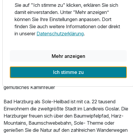
oder einem ausgiebigen Stadtbummel in Bad Harzburg:
1 Erwachsenen
Sie auf "Ich stimme zu" klicken, erklären Sie sich
Unser gemütlicher Wellnessbereich eignet sich
damit einverstanden. Unter “Mehr anzeigen”
hervorragend, um wieder aufzutanken und zu entspannen.
können Sie Ihre Einstellungen anpassen. Dort
Für alle Hausgäste ist der Wellnessbereich täglich
finden Sie auch weitere Informationen oder direkt
kostenfrei. Öffnungszeiten täglich von 15.00 bis 21.00 Uhr.
in unserer
Datenschutzerklärung
.
Innenbereich: Sauna mit Panoramaglas, Dampfbad mit
Sternenhimmel, Fußwechselbäder, Schwallbrausen mit
Mehr anzeigen
Colourshower, Infrarotkabine, Ultraschall Solevernebeler,
Ruheräume mit Liegen / Sonneninsel
Ich stimme zu
Außenbereich: Barfußpfad, Sonneninseln zum Verweilen,
gemütliches Kaminfeuer
Ausstattung
Bad Harzburg als Sole-Heilbad ist mit ca. 22 tausend
Einwohnern die zweitgrößte Stadt im Landkreis Goslar. Die
Harzburger freuen sich über den Baumwipfelpfad, Harz-
Für 3 Tage
356,60 €
p.P. ab
Mountains, Baumschwebebahn, Sole- Therme oder
genießen Sie die Natur auf den zahlreichen Wanderwegen