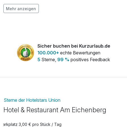
E-Cittybike
29,00 €
Mehr anzeigen
pro Stück (10 Stunde/n)
Ganzkörper-Kizhi
139,00 €
pro Person (60 Minuten)
Sicher buchen bei Kurzurlaub.de
100.000+
echte Bewertungen
Honig Entgiftungsmassage
157,00 €
5
Sterne,
99 %
positives Feedback
pro Person (70 Minuten)
Kizhi
66,00 €
pro Person (25 Minuten)
Sterne der Hotelstars Union
Kuschelpaket
30,00 €
Hotel & Restaurant Am Eichenberg
pro Zimmer
Parkplatz 3,00 € pro Stück / Tag
Padabhyanga
66,00 €