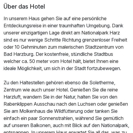
Über das Hotel
In unserem Haus gehen Sie auf eine persönliche
Entdeckungsreise in einer traumhaften Umgebung. Dank
unserer einzigartigen Lage direkt am Nationalpark Harz
Ausstattung
sind es nur wenige Schritte Richtung grenzenloser Freiheit
oder 10 Gehminuten zum malerischen Stadtzentrum von
Für 3 Tage
284,00 €
p.P. ab
Bad Harzburg. Der kostenfreie, stündliche Stadtbus
welcher ca. 50 meter vom Hotel hält, bietet Ihnen eine
ideale Möglichkeit, um sich in der Stadt fortzubewegen.
Zu den Haltestellen gehören ebenso die Soletherme,
Zentrum wie auch unser Hotel. Genießen Sie die reine
Doppelzimmer Superior
Harzluft, wandern Sie in der Natur, halten Sie von den
2 Erwachsene
Rabenklippen Ausschau nach den Luchsen oder genießen
Sie am Molkenhaus die Wildfütterung oder tanken Sie
einfach ein paar Sonnenstrahlen, während Sie gemütlich
auf unseren Balkonen, auch mit Blick auf den Nationalpark,
entspannen. In unserem Haus erwartet Sie all das, was zu