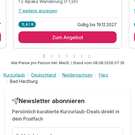
1 x Alpaka Wanderung (1-1,5h)
7 weitere anzeigen
Alle Inklusivleistungen
11 enthalten
7
Gültig bis 19.12.2027
5,4 / 6
2 Übernachtungen
Zum Angebot
2 x reichhaltiges Frühstück vom Buffet
h
2 x 2-Gang-Verwöhnmenüwahl
1 x Alpaka Wanderung (1-1,5h)
1 x Aloe Vera Anwendung-Gesicht, Hals &
Alle Preise pro Person inkl. MwSt. / Stand vom 08.08.2026 07:35
Dekolleté
ODER: Shiro-Abhyanga - Kopfmassage (ca. 20
Kurzurlaub
Deutschland
Niedersachsen
Harz
min.)
Bad Harzburg
1 x Kuschelpaket - Sekt, Obstkorb & Naschereien
inkl. Nutzung unseres Wellnessbereich
Newsletter abonnieren
inkl. kuschliger Bademantel
Persönlich kuratierte Kurzurlaub-Deals direkt in
inkl. Parkplatz
dein Postfach
inkl. Wlan