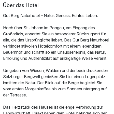
Über das Hotel
Gut Berg Naturhotel – Natur. Genuss. Echtes Leben.
Hoch über St. Johann im Pongau, am Eingang des
Großarltals, erwartet Sie ein besonderer Rückzugsort für
alle, die das Ursprüngliche lieben. Das Gut Berg Naturhotel
Ausstattung
verbindet stilvollen Hotelkomfort mit einem lebendigen
Bauernhof und schafft so ein Urlaubserlebnis, das Natur,
Für 8 Tage
1.260,00 €
p.P. ab
Erholung und Authentizität auf einzigartige Weise vereint.
Umgeben von Wiesen, Wäldern und der beeindruckenden
Salzburger Bergwelt genießen Sie hier einen Logenplatz
inmitten der Natur. Der Blick auf die Berge begleitet Sie
vom ersten Morgenkaffee bis zum Sonnenuntergang auf
Doppelzimmer mit Terrasse
der Terrasse.
2 Erwachsene und 2 Kinder
Das Herzstück des Hauses ist die enge Verbindung zur
Landwirtschaft. Direkt neben dem Hotel befindet sich der