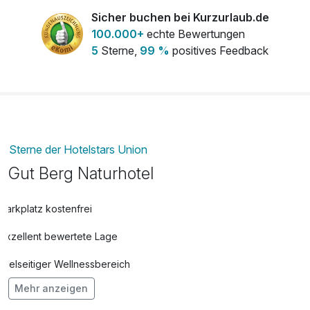
Sicher buchen bei Kurzurlaub.de
100.000+
echte Bewertungen
5
Sterne,
99 %
positives Feedback
Sterne der Hotelstars Union
Gut Berg Naturhotel
Parkplatz kostenfrei
Exzellent bewertete Lage
Vielseitiger Wellnessbereich
Mehr anzeigen
Hunde im Hotel erlaubt für 18,00 € pro Stück / Tag