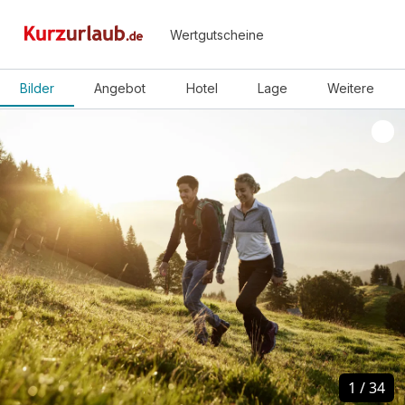
Wertgutscheine
Bilder
Angebot
Hotel
Lage
Weitere
1
1
/
/
34
34