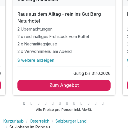
Raus aus dem Alltag - rein ins Gut Berg
Naturhotel
2 Übernachtungen
2 x reichhaltiges Frühstück vom Buffet
2 x Nachmittagsjause
2 x Verwöhnmenü am Abend
8 weitere anzeigen
Alle Inklusivleistungen
12 enthalten
6
Gültig bis 31.10.2026
2 Übernachtungen
Zum Angebot
2 x reichhaltiges Frühstück vom Buffet
2 x Nachmittagsjause
2 x Verwöhnmenü am Abend
Begrüßungsgetränk bei Anreise
Alle Preise pro Person inkl. MwSt.
inkl. Nutzung des Wellness- und Saunalandschaft
Kurzurlaub
Österreich
Salzburger Land
Freie Nutzung des Tennisplatzes
St. Johann im Pongau