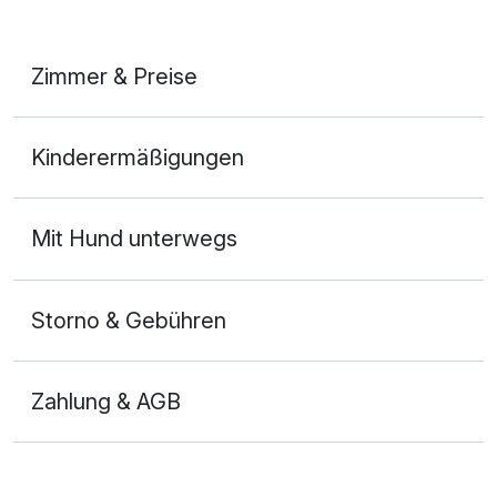
Auch vegetarische Speisen
Fitnessgeräte stehen bereit
Zimmer & Preise
Kostenloses W-LAN
Doppelzimmer Komfort
Zimmerservice verfügbar
Kinderermäßigungen
2 Erwachsene
Mit Hotelbar
Mit Hund unterwegs
Storno & Gebühren
Zahlung & AGB