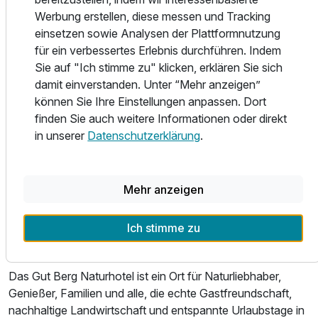
selbstverständlich wird.
Doppelzimmer Nebenhaus
Werbung erstellen, diese messen und Tracking
2 Erwachsene und 1 Kind
einsetzen sowie Analysen der Plattformnutzung
Nach aktiven Stunden in den Bergen lädt der
für ein verbessertes Erlebnis durchführen. Indem
Wellnessbereich zum Abschalten ein. Hallenbad, Saunen
Sie auf "Ich stimme zu" klicken, erklären Sie sich
und gemütliche Ruhezonen bieten den perfekten Ausgleich
damit einverstanden. Unter “Mehr anzeigen”
nach Wanderungen, Skitagen oder erlebnisreichen
können Sie Ihre Einstellungen anpassen. Dort
Familienausflügen.
finden Sie auch weitere Informationen oder direkt
in unserer
Datenschutzerklärung
.
Ein besonderes Highlight ist der urige Gut Berg Stadl. Nur
wenige Gehminuten vom Hotel entfernt gelegen, begeistert
er mit seiner sonnigen Panoramalage, regionalen
Mehr anzeigen
Schmankerln und einer einzigartigen Aussicht auf die
Salzburger Bergwelt. Im Sommer finden hier gesellige
Grillabende statt, im Winter ist der Stadl ein beliebter
Ich stimme zu
Treffpunkt direkt an der Piste.
Das Gut Berg Naturhotel ist ein Ort für Naturliebhaber,
Genießer, Familien und alle, die echte Gastfreundschaft,
nachhaltige Landwirtschaft und entspannte Urlaubstage in