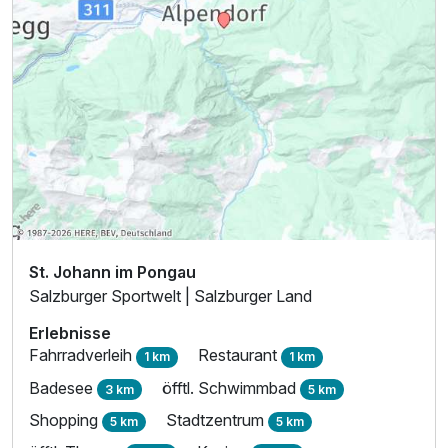
St. Johann im Pongau
Salzburger Sportwelt | Salzburger Land
Erlebnisse
Fahrradverleih
Restaurant
1 km
1 km
Badesee
öfftl. Schwimmbad
3 km
5 km
Shopping
Stadtzentrum
5 km
5 km