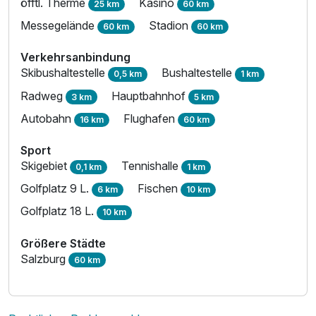
öfftl. Therme
Kasino
25 km
60 km
Messegelände
Stadion
60 km
60 km
Verkehrsanbindung
Skibushaltestelle
Bushaltestelle
0,5 km
1 km
Radweg
Hauptbahnhof
3 km
5 km
Autobahn
Flughafen
16 km
60 km
Sport
Skigebiet
Tennishalle
0,1 km
1 km
Golfplatz 9 L.
Fischen
6 km
10 km
Golfplatz 18 L.
10 km
Größere Städte
Salzburg
60 km