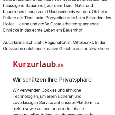
hauseigene Bauernhof, auf dem Tiere, Natur und
bäuerliches Leben zum Urlaubserlebnis werden. Ob beim
Füttern der Tiere, beim Ponyreiten oder beim Erkunden des
Hofes – kleine und große Gäste erhalten spannende
Einblicke in das echte Leben am Bauernhof.
Auch kulinarisch steht Regionalität im Mittelpunkt. In der
Gutsküche entstehen kreative Gerichte aus hochwertigen
Zutaten, viele davon stammen direkt vom eigenen Hof
oder von langjährigen Produzenten aus der Region.
Frische Kräuter aus dem Garten, Fleisch aus eigener
Ausstattung
Landwirtschaft und saisonale Spezialitäten sorgen für
Wir schätzen Ihre Privatsphäre
unverfälschten Genuss mit Herkunft.
Für 8 Tage
1.260,00 €
p.P. ab
Wir verwenden Cookies und ähnliche
Die liebevoll gestalteten Zimmer und Suiten verbinden
Technologien, um einen sicheren und
alpinen Charme mit modernem Wohnkomfort. Natürliche
zuverlässigen Service auf unserer Plattform zu
Materialien, warme Farben und viel Raum zum Wohlfühlen
bieten sowie um personalisierte Inhalte
schaffen eine Atmosphäre, in der Entspannung ganz
bereitzustellen, indem wir interessenbasierte