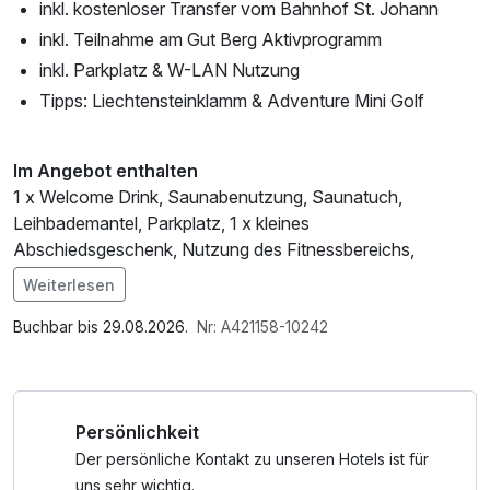
inkl. kostenloser Transfer vom Bahnhof St. Johann
inkl. Teilnahme am Gut Berg Aktivprogramm
inkl. Parkplatz & W-LAN Nutzung
Tipps: Liechtensteinklamm & Adventure Mini Golf
Im Angebot enthalten
1 x Welcome Drink, Saunabenutzung, Saunatuch,
Leihbademantel, Parkplatz, 1 x kleines
Abschiedsgeschenk, Nutzung des Fitnessbereichs,
Nutzung des Wellnessbereichs, W-LAN Nutzung /
Weiterlesen
Internetnutzung, kostenfreie Nutzung öffentl. Nahverkehr,
Badetasche mit Bademantel und -tücher
Buchbar bis 29.08.2026.
Nr: A421158-10242
Persönlichkeit
Der persönliche Kontakt zu unseren Hotels ist für
uns sehr wichtig.