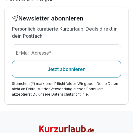
Auszeit - Wellnereich mit Pool und Saunen
inkl. Salzburger Sportwelt & Guest Mobility Card*
freier Parkplatz direkt vorm Hotel
Newsletter abonnieren
W-LAN Nutzung kostenfrei
Persönlich kuratierte Kurzurlaub-Deals direkt in
Info: E-Ladestation (gegen Gebühr)
dein Postfach
E-Mail-Adresse*
Jetzt abonnieren
Sternchen (*) markieren Pflichtfelder. Wir geben Deine Daten
nicht an Dritte. Mit der Verwendung dieses Formulars
akzeptierst Du unsere
Datenschutzrichtlinie
.