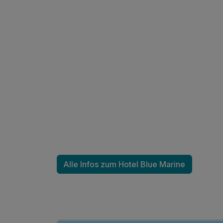
Ausstattung
Für 4 Tage
Alle Infos zum Hotel Blue Marine
Familienzimmer
2 Erwachsene und 1 Kind