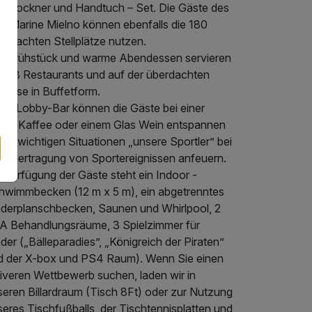
artrockner und Handtuch – Set. Die Gäste des
ue Marine Mielno können ebenfalls die 180
erwachten Stellplätze nutzen.
s Frühstück und warme Abendessen servieren
r in 3 Restaurants und auf der überdachten
rasse in Buffetform.
 der Lobby-Bar können die Gäste bei einer
sse Kaffee oder einem Glas Wein entspannen
 in wichtigen Situationen „unsere Sportler” bei
r Übertragung von Sportereignissen anfeuern.
 Verfügung der Gäste steht ein Indoor -
hwimmbecken (12 m x 5 m), ein abgetrenntes
nderplanschbecken, Saunen und Whirlpool, 2
A Behandlungsräume, 3 Spielzimmer für
der („Bälleparadies”, „Königreich der Piraten”
d der X-box und PS4 Raum). Wenn Sie einen
tiveren Wettbewerb suchen, laden wir in
seren Billardraum (Tisch 8Ft) oder zur Nutzung
eres Tischfußballs, der Tischtennisplatten und