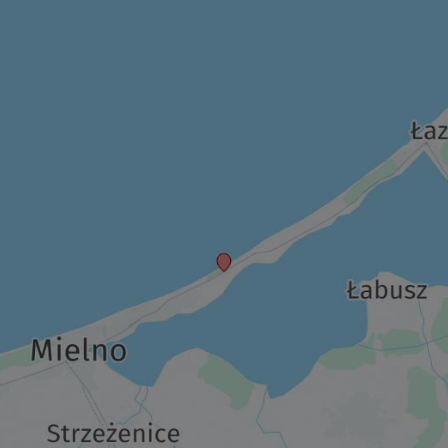
193,50 €
p.P. ab