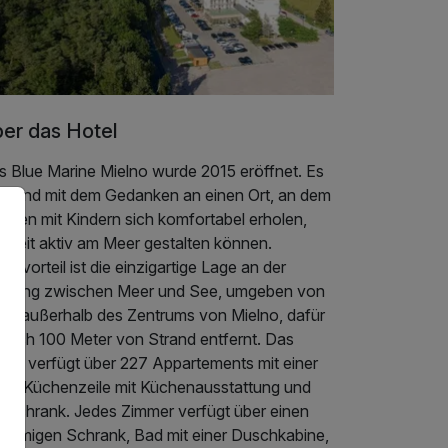
er das Hotel
s Blue Marine Mielno wurde 2015 eröffnet. Es
tstand mit dem Gedanken an einen Ort, an dem
ilien mit Kindern sich komfortabel erholen,
e Zeit aktiv am Meer gestalten können.
ptvorteil ist die einzigartige Lage an der
hrung zwischen Meer und See, umgeben von
ün, außerhalb des Zentrums von Mielno, dafür
iglich 100 Meter von Strand entfernt. Das
jekt verfügt über 227 Appartements mit einer
ni – Küchenzeile mit Küchenausstattung und
hlschrank. Jedes Zimmer verfügt über einen
räumigen Schrank, Bad mit einer Duschkabine,