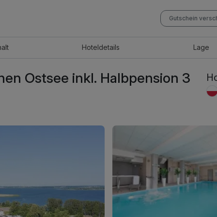
Gutschein vers
halt
Hotel
details
Lage
hen Ostsee inkl. Halbpension 3
Ho