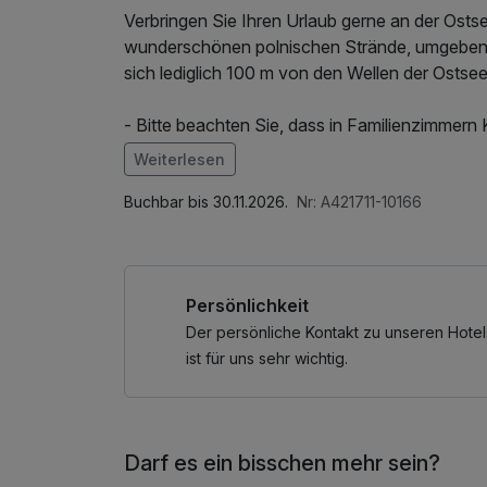
Verbringen Sie Ihren Urlaub gerne an der Ostse
wunderschönen polnischen Strände, umgeben vo
sich lediglich 100 m von den Wellen der Ostsee
- Bitte beachten Sie, dass in Familienzimmern K
die Preise für Kinder in diesem Angebot Früh
Weiterlesen
Im Angebot enthalten
Saunabenutzung, Nutzung des Fitnessbereich
Buchbar bis 30.11.2026.
Nr: A421711-10166
Persönlichkeit
Der persönliche Kontakt zu unseren Hotel
ist für uns sehr wichtig.
Darf es ein bisschen mehr sein?