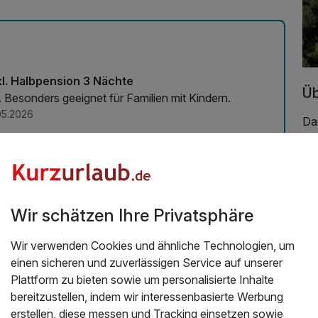
kl. Halbpension 3 Nächte
Üb
 Besonders geeignet für Familien mit Kindern.
05.2026
Da
en
Fam
ihr
Hau
Ne
Wir schätzen Ihre Privatsphäre
Gr
led
Wir verwenden Cookies und ähnliche Technologien, um
Ob
einen sicheren und zuverlässigen Service auf unserer
Mi
Plattform zu bieten sowie um personalisierte Inhalte
Kü
bereitzustellen, indem wir interessenbasierte Werbung
ge
erstellen, diese messen und Tracking einsetzen sowie