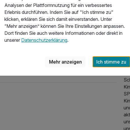
Ha
Analysen der Plattformnutzung für ein verbessertes
Bl
Erlebnis durchführen. Indem Sie auf "Ich stimme zu"
üb
klicken, erklären Sie sich damit einverstanden. Unter
Da
“Mehr anzeigen” können Sie Ihre Einstellungen anpassen.
wi
Dort finden Sie auch weitere Informationen oder direkt in
Ter
unserer
Datenschutzerklärung
.
In
Ta
und
Mehr anzeigen
Ich stimme zu
de
Zur
Sc
Ki
SP
Kin
un
ak
un
uns