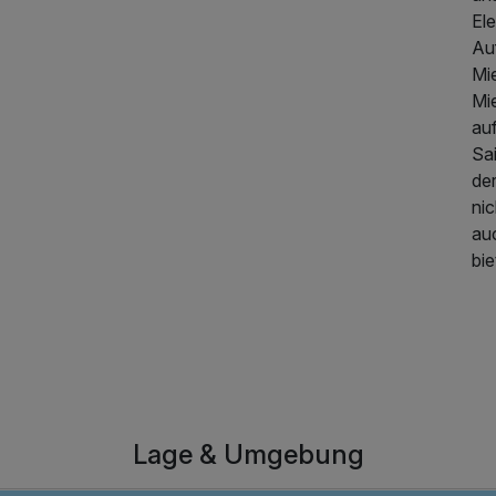
Ele
Au
Mi
Mi
au
Sa
der
nic
au
172,50 €
p.P. ab
bie
Lage & Umgebung