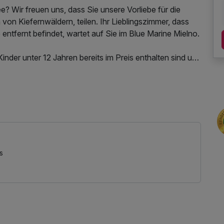
e? Wir freuen uns, dass Sie unsere Vorliebe für die
n Kiefernwäldern, teilen. Ihr Lieblingszimmer, dass
 entfernt befindet, wartet auf Sie im Blue Marine Mielno.
inder unter 12 Jahren bereits im Preis enthalten sind und
stück und Abendessen beinhalten!
s, W-LAN Nutzung / Internetnutzung
s