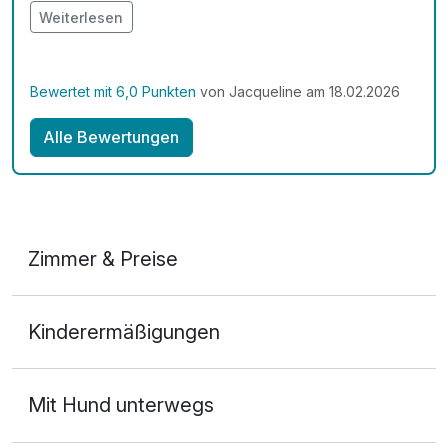
bezieht sich auf der kalten Jahreszeiten ) im Sommer
Weiterlesen
kann man sicherlich mehr in der Umgebung
unternehmen ☺️
Bewertet mit 6,0 Punkten
von Jacqueline am 18.02.2026
Alle Bewertungen
Zimmer & Preise
Doppelzimmer Economy A
Kinderermäßigungen
2 Erwachsene und 1 Kind
Mit Hund unterwegs