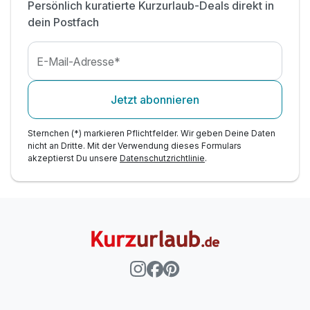
Entspannungszone mit Konsolen neuster
Persönlich kuratierte Kurzurlaub-Deals direkt in
Generation,
dein Postfach
mit Billard, Ping Pong, Darts, Tischfußballspiel
Attraktive Live Musik (ausgewählte Tage)
E-Mail-Adresse*
Für Kinder: Spielzimmer, Unterhaltungszone
Jetzt abonnieren
Sternchen (*) markieren Pflichtfelder. Wir geben Deine Daten
nicht an Dritte. Mit der Verwendung dieses Formulars
akzeptierst Du unsere
Datenschutzrichtlinie
.