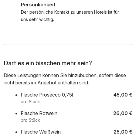
Persönlichkeit
Parkplatz direkt am Hotel - vom 10 bis 16 EUR pro Tag.
Kaffee/Tee im Zimmer
Der persönliche Kontakt zu unseren Hotels ist für
uns sehr wichtig.
Darf es ein bisschen mehr sein?
Diese Leistungen können Sie hinzubuchen, sofern diese
nicht bereits im Angebot enthalten sind.
Flasche Prosecco 0,75l
45,00 €
pro Stück
Flasche Rotwein
26,00 €
pro Stück
Flasche Weißwein
25,00 €