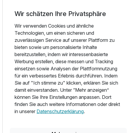
folgende Wellnessleistungen angeboten: Tiefengewebe-
Wir schätzen Ihre Privatsphäre
Massagen, Warmsteinmassagen, Sportmassagen und
Gesichtsbehandlungen. Der Wellnessbereich verfügt über
Wir verwenden Cookies und ähnliche
Doppelzimmer Komfort Balkon
eine Sauna, einen Whirlpool, ein Dampfbad und ein
Technologien, um einen sicheren und
2 Erwachsene und 1 Kind
Türkisches Bad/einen Hamam. Im Wellnessbereich werden
zuverlässigen Service auf unserer Plattform zu
verschiedene Behandlungsmöglichkeiten und Therapien
bieten sowie um personalisierte Inhalte
angeboten, einschließlich: Aromatherapie, Ayurvedische
bereitzustellen, indem wir interessenbasierte
Behandlungen und Hydrotherapie.
Werbung erstellen, diese messen und Tracking
einsetzen sowie Analysen der Plattformnutzung
Gastronomisches Angebot – morgens und abends Buffet,
für ein verbessertes Erlebnis durchführen. Indem
mittags 2 Hauptgänge zur Wahl oder Buffet (je nach
Sie auf "Ich stimme zu" klicken, erklären Sie sich
Gästezahl). Auch À-la-carte-Restaurant. Vegetarisch,
damit einverstanden. Unter “Mehr anzeigen”
laktose- und glutenfreie Speisen (gegen Gebühr) sowie
können Sie Ihre Einstellungen anpassen. Dort
Diäten mit 5 Mahlzeiten pro Tag z.B. Detox Gemüse-
finden Sie auch weitere Informationen oder direkt
Früchte Diät, Fasten Diät und Schlankheitsdiät mit ca.
in unserer
Datenschutzerklärung
.
1.200 kcal (gegen Gebühr). Panorama-Dachterrasse,
Beach Bar (saisonal) an hoteleigener Strandterrasse,
Lobby Bar.