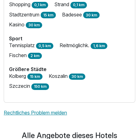
Shopping
Strand
0,1 km
0,1 km
Stadtzentrum
Badesee
15 km
30 km
Kasino
30 km
Sport
Tennisplatz
Reitmöglichk.
0,5 km
1,6 km
Fischen
2 km
Größere Städte
Kolberg
Koszalin
15 km
30 km
Szczecin
150 km
Rechtliches Problem melden
Alle Angebote dieses Hotels