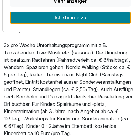
Mehr anzeigen
Ausstattung
Im älteren Villa-Trakt (ehemals Villa Lambert, miteinander
verbunden) EZ Economy (ca. 13 qm) und DZ Economy
Ich stimme zu
Für 4 Tage
225,00 €
(ca. 16-18 qm), teilw. mit Balkon oder französischem
p.P. ab
Balkon, ohne Meerblick.
3x pro Woche Unterhaltungsprogramm mit z.B.
Tanzabenden, Live-Musik etc. (saisonal). Die Umgebung
ist ideal zum Radfahren (Fahrradverleih ca. € 8/halbtags),
Doppelzimmer Standard
Wandern, Spazieren gehen, Nordic Walking (Stöcke ca. €
2 Erwachsene
6 pro Tag), Reiten, Tennis u.v.m. Night Club (Samstags
geöffnet, Eintritt kostenfrei ausser Sonderveranstaltungen
und Events). Strandliegen (ca. € 2,50/Tag). Auch Ausflüge
nach Bornholm und Danzig inkl. deutscher Reiseleitung vor
Ort buchbar. Für Kinder: Spielräume und -platz,
Kinderanimation (ab 3 Jahre, nach Angebot ab ca. €
12/Tag). Workshops für Kinder und Sonderanimation (ca.
€ 6/Tag). Kinder 0 - 2Jahre im Elternbett: kostenlos.
Kinderbett ca.10 Euro/pro Tag.