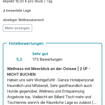
Parkplatz 16,00 € pro Stück / Tag
Obstkorb
25,00 €
Gut bewertete Lage
pro Zimmer
Vielseitiger Wellnessbereich
Romantisch dekoriertes Zimmer
19,00 €
Mehr anzeigen
pro Zimmer
Hunde im Hotel erlaubt für 30,00 € pro Stück / Tag
Therapeutische Rückenmassage
44,00 €
Auch vegetarische Speisen
pro Stück (25 Minuten)
Hotelbewertungen
Fitnessgeräte stehen bereit
Sehr gut
Kostenloses W-LAN
5,2
173 Bewertungen
Wellness mit Meerblick an der Ostsee | 2 ÜF -
NICHT BUCHEN
Haben uns sehr Wohlgefühlt . Ganze Hotelpersonal
freundlich und hilfsbereit. Sehr gastfreundlich auch
Hunde gegenüber. Wellness und Entspannung
Angebote top. Vielleicht ein Billard Tisch mehr und
Tischtennis wenn’s die Räumliche Lage es zulässt (