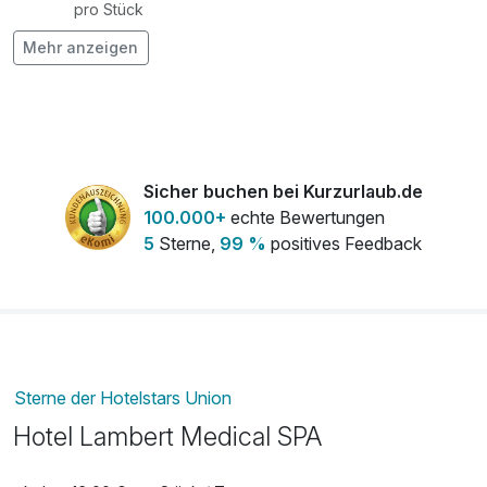
pro Stück
Mehr anzeigen
frischer Strauß Blumen auf dem Zimmer
20,00 €
pro Stück
Ganzkörper Bambusmassage
69,00 €
pro Stück (50 Minuten)
Sicher buchen bei Kurzurlaub.de
Ganzkörper-Schokoladenmassage
69,00 €
100.000+
echte Bewertungen
pro Stück (50 Minuten)
5
Sterne,
99 %
positives Feedback
Gesunder Rücken
62,00 €
pro Stück (45 Minuten)
Klassische Ganzkörpermassage
69,00 €
pro Stück (50 Minuten)
Sterne der Hotelstars Union
Hotel Lambert Medical SPA
Leichte Beine
60,00 €
pro Stück (45 Minuten)