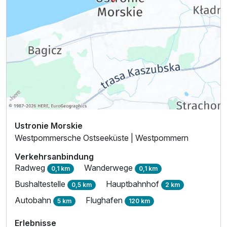
Ustronie Morskie
Ausstattung
Westpommersche Ostseeküste | Westpommern
Für 4 Tage
285,00 €
Verkehrsanbindung
p.P. ab
Radweg
Wanderwege
0,1 km
0,1 km
Bushaltestelle
Hauptbahnhof
0,5 km
2 km
Autobahn
Flughafen
5 km
120 km
Erlebnisse