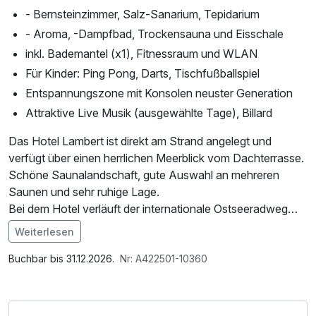
- Bernsteinzimmer, Salz-Sanarium, Tepidarium
- Aroma, -Dampfbad, Trockensauna und Eisschale
inkl. Bademantel (x1), Fitnessraum und WLAN
Für Kinder: Ping Pong, Darts, Tischfußballspiel
Entspannungszone mit Konsolen neuster Generation
Attraktive Live Musik (ausgewählte Tage), Billard
Das Hotel Lambert ist direkt am Strand angelegt und
verfügt über einen herrlichen Meerblick vom Dachterrasse.
Schöne Saunalandschaft, gute Auswahl an mehreren
Saunen und sehr ruhige Lage.
Bei dem Hotel verläuft der internationale Ostseeradweg
R10 verläuft, der in Polen Swinemünde mit Danzig
Weiterlesen
verbindet. Der Radweg verläuft lange Zeit durch
Im Angebot enthalten
strandnahe Wälder in Richtung nach Westen (Kolberg)
1 Flasche Mineralwasser, Saunabenutzung, Saunatuch,
Buchbar bis 31.12.2026.
Nr: A422501-10360
oder nach Osten zum Leuchtturm in Gaski.
Nutzung des Fitnessbereichs, Nutzung des
Empfehlenswert für alle Touristen, die aktives Ausruhen
Wellnessbereichs, W-LAN Nutzung / Internetnutzung,
bevorzugen.
Nutzung Öffentliches Internetterminal, kostenfreier