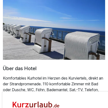
Über das Hotel
Komfortables Kurhotel im Herzen des Kurviertels, direkt an
der Strandpromenade. 110 komfortable Zimmer mit Bad
Ausstattung
oder Dusche, WC, Föhn, Bademantel, Sat.-TV, Telefon,
WLAN, Safe, Minibar, Klimaanlage.
Für 4 Tage
189,00 €
p.P. ab
Das Hotel besitzt 7 Behandlungsräume. Es werden