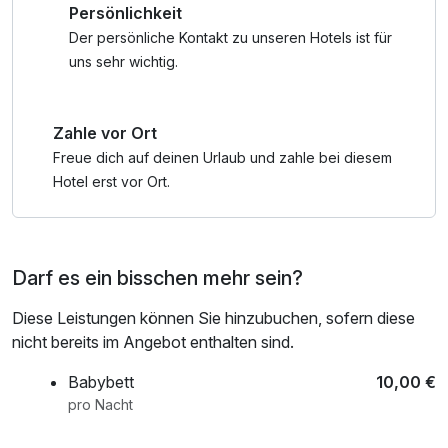
Persönlichkeit
In der Adventszeit verwandelt sich die Region in ein echtes
Winterwunderland. Rund um das Village Hotel erwarten Sie
Der persönliche Kontakt zu unseren Hotels ist für
einige der schönsten Weihnachtsmärkte des Bayerischen
uns sehr wichtig.
Waldes. Schlendern Sie durch festlich geschmückte
Stände, genießen Sie den Duft von Glühwein und frisch
Zahle vor Ort
gebackenen Lebkuchen und lassen Sie sich von
traditionellem Kunsthandwerk inspirieren.
Freue dich auf deinen Urlaub und zahle bei diesem
Hotel erst vor Ort.
Darf es ein bisschen mehr sein?
Diese Leistungen können Sie hinzubuchen, sofern diese
nicht bereits im Angebot enthalten sind.
Babybett
10,00 €
pro Nacht