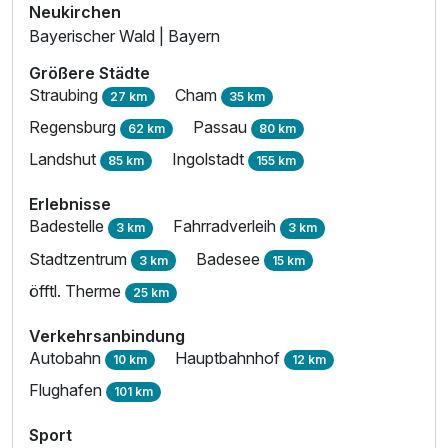
Neukirchen
Bayerischer Wald | Bayern
Größere Städte
Straubing
Cham
27 km
35 km
Regensburg
Passau
62 km
80 km
Landshut
Ingolstadt
85 km
155 km
Erlebnisse
Badestelle
Fahrradverleih
3 km
3 km
Stadtzentrum
Badesee
3 km
15 km
öfftl. Therme
25 km
Verkehrsanbindung
Autobahn
Hauptbahnhof
10 km
12 km
Flughafen
101 km
Sport