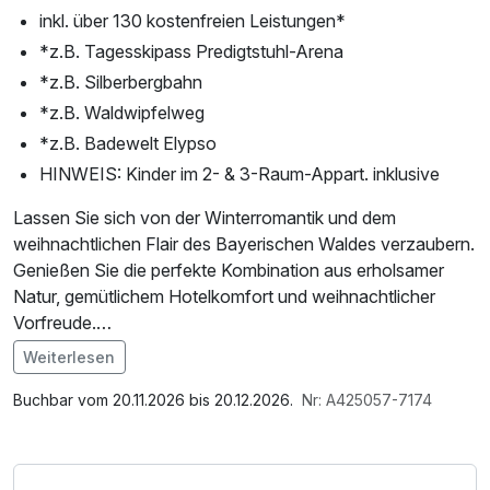
inkl. über 130 kostenfreien Leistungen*
*z.B. Tagesskipass Predigtstuhl-Arena
*z.B. Silberbergbahn
*z.B. Waldwipfelweg
*z.B. Badewelt Elypso
HINWEIS: Kinder im 2- & 3-Raum-Appart. inklusive
Lassen Sie sich von der Winterromantik und dem
weihnachtlichen Flair des Bayerischen Waldes verzaubern.
Genießen Sie die perfekte Kombination aus erholsamer
Natur, gemütlichem Hotelkomfort und weihnachtlicher
Vorfreude.
Das Village Hotel bietet Ihnen eine warme und einladende
Weiterlesen
Atmosphäre, ideal für eine Auszeit in der Winteridylle des
Im Angebot enthalten
Bayerischen Waldes. Die gemütlich eingerichteten Zimmer
Leihbademantel, Parkplatz, W-LAN Nutzung /
Buchbar vom 20.11.2026 bis 20.12.2026.
Nr: A425057-7174
und Apartments bieten höchsten Komfort und lassen Sie
Internetnutzung
die Hektik des Alltags vergessen. Inmitten unberührter
Natur finden Sie hier pure Entspannung.