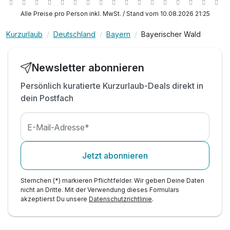
1 x Begrüßungsgetränk
Alle Preise pro Person inkl. MwSt. / Stand vom 10.08.2026 21:25
*z.B. Tagesskipass Predigtstuhl-Arena
Kurzurlaub
Deutschland
Bayern
Bayerischer Wald
*z.B. Silberbergbahn
*z.B. Waldwipfelweg
*z.B. Badewelt Elypso
Newsletter abonnieren
HINWEIS: Kinder im 2- & 3-Raum-Appart. inklusive
Persönlich kuratierte Kurzurlaub-Deals direkt in
dein Postfach
e
E-Mail-Adresse*
Jetzt abonnieren
Sternchen (*) markieren Pflichtfelder. Wir geben Deine Daten
nicht an Dritte. Mit der Verwendung dieses Formulars
akzeptierst Du unsere
Datenschutzrichtlinie
.