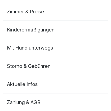
Zimmer & Preise
2-Raum Appartement
Kinderermäßigungen
2 Erwachsene und 1 Kind
Mit Hund unterwegs
Storno & Gebühren
Aktuelle Infos
Zahlung & AGB