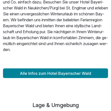
und Co. ein­fach da­zu. Be­su­chen Sie un­ser Ho­tel Baye­ri­
scher Wald in Neu­kir­chen/Pürgl bei St. Engl­mar und er­le­ben
Sie ei­nen un­ver­gess­li­chen Win­ter­ur­laub im schö­nen Bay­
ern. Wir be­fin­den uns in­mit­ten der be­lieb­ten Fe­ri­en­re­gi­on
Baye­ri­scher Wald und bie­ten Ih­nen ei­ne idyl­li­sche Land­
schaft und Er­ho­lung pur. Sie näch­ti­gen in Ih­rem Win­ter­ur­
laub im Baye­ri­schen Wald in kom­for­ta­blen Zim­mern, die ge­
Ausstattung
müt­lich ein­ge­rich­tet sind und Ih­nen si­cher­lich zu­sa­gen wer­
den.
Für 3 Tage
289,00 €
p.P. ab
Alle Infos zum Hotel Bayerischer Wald
Lage & Umgebung