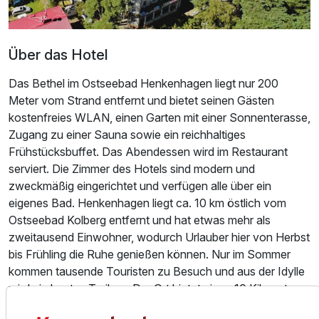
Über das Hotel
Doppelzimmer mit Balkon
2 Erwachsene und 1 Kind
Das Bethel im Ostseebad Henkenhagen liegt nur 200
Meter vom Strand entfernt und bietet seinen Gästen
kostenfreies WLAN, einen Garten mit einer Sonnenterasse,
Zugang zu einer Sauna sowie ein reichhaltiges
Frühstücksbuffet. Das Abendessen wird im Restaurant
serviert. Die Zimmer des Hotels sind modern und
zweckmäßig eingerichtet und verfügen alle über ein
eigenes Bad. Henkenhagen liegt ca. 10 km östlich vom
Ostseebad Kolberg entfernt und hat etwas mehr als
zweitausend Einwohner, wodurch Urlauber hier von Herbst
bis Frühling die Ruhe genießen können. Nur im Sommer
kommen tausende Touristen zu Besuch und aus der Idylle
wird ein buntes Treiben. Der Ort bietet einen 10 Kilometer
Ausstattung
langen Sandstrand, eine Promenade, mehrere Restaurants,