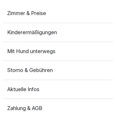
Zimmer & Preise
Doppelzimmer
Kinderermäßigungen
2 Erwachsene und 1 Kind
Mit Hund unterwegs
Storno & Gebühren
Aktuelle Infos
Zahlung & AGB