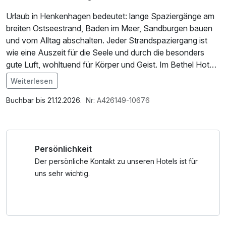
Urlaub in Henkenhagen bedeutet: lange Spaziergänge am
breiten Ostseestrand, Baden im Meer, Sandburgen bauen
und vom Alltag abschalten. Jeder Strandspaziergang ist
wie eine Auszeit für die Seele und durch die besonders
gute Luft, wohltuend für Körper und Geist. Im Bethel Hotel
erwarten Sie eine moderne Unterkunft nur wenige Minuten
Weiterlesen
vom Strand entfernt, mit modernen Zimmern, einer
Im Angebot enthalten
Sonnenterasse sowie einer Sauna. Durch Henkenhagen
Saunabenutzung, W-LAN Nutzung / Internetnutzung
Buchbar bis 21.12.2026.
Nr: A426149-10676
führt zudem der internationale Radweg R10, der die Küste
entlang verläuft und herrliche Aussichten auf die Ostsee
und die umliegende Umgebung verspricht. Zudem liegt der
Persönlichkeit
Themengarten Hortulus nur 15 Minuten mit dem PKW vom
Hotel entfernt.
Der persönliche Kontakt zu unseren Hotels ist für
-----
uns sehr wichtig.
* Alle Mahlzeiten finden im Borgata Hotel nebenan statt-
35 m
** Aqua Park Helios ist ca. 800 m vom Hotel entfernt - ca.
10 Gehminuten