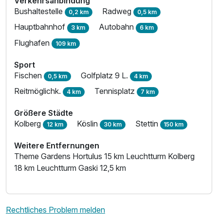
Verkehrsanbindung
Bushaltestelle
Radweg
0,2 km
0,5 km
Hauptbahnhof
Autobahn
3 km
6 km
Flughafen
109 km
Sport
Fischen
Golfplatz 9 L.
0,5 km
4 km
Reitmöglichk.
Tennisplatz
4 km
7 km
Größere Städte
Kolberg
Köslin
Stettin
12 km
30 km
150 km
Weitere Entfernungen
Theme Gardens Hortulus 15 km Leuchtturm Kolberg
18 km Leuchtturm Gaski 12,5 km
Rechtliches Problem melden