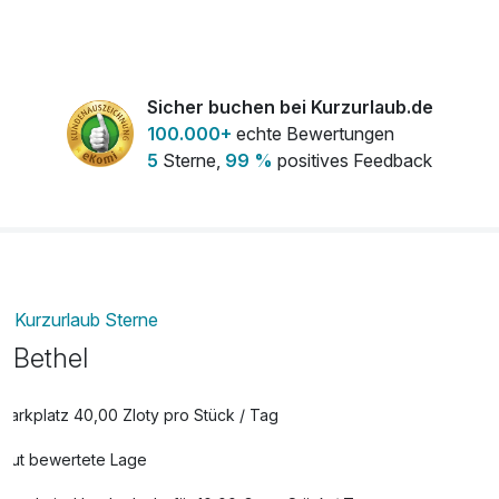
-----
Hinweis: Straßenseitig vom Hotel befindet sich ca. 100m
entfernt eine Baustelle. Arbeiten finden nur tagsüber statt.
Sicher buchen bei Kurzurlaub.de
!!! Für alle Aufenthalte vom 1.11.2024 bis 31.03.2025 (mit
100.000+
echte Bewertungen
einem Mindestaufenthalt von 4 Nächten) - 1 Massage (30
5
Sterne,
99 %
positives Feedback
Minuten) kostenlos
Kurzurlaub Sterne
Bethel
Parkplatz 40,00 Zloty pro Stück / Tag
Gut bewertete Lage