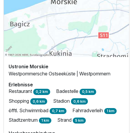
260,00 €
p.P. ab
Ustronie Morskie
Westpommersche Ostseeküste | Westpommern
Erlebnisse
Restaurant
Badestelle
0,2 km
0,5 km
Shopping
Stadion
0,6 km
0,6 km
öfftl. Schwimmbad
Fahrradverleih
0,7 km
1 km
Stadtzentrum
Strand
1 km
5 km