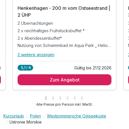
Henkenhagen - 200 m vom Ostseestrand |
2 ÜHP
2 Übernachtungen
2 x reichhaltiges Frühstücksbuffet *
2 x Abendessenbuffet*
Nutzung von Schwimmbad im Aqua Park „ Helios” **
2 weitere anzeigen
Alle Inklusivleistungen
6 enthalten
6
Gültig bis 21.12.2026
5,1 / 6
2 Übernachtungen
Zum Angebot
2 x reichhaltiges Frühstücksbuffet *
2 x Abendessenbuffet*
Nutzung von Schwimmbad im Aqua Park „ Helios”
**
Alle Preise pro Person inkl. MwSt.
inkl. Sauna
”
inkl. WLAN Nutzung im Hotel
Kurzurlaub
Polen
Westpommersche Ostseeküste
Ustronie Morskie