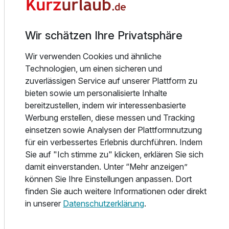
sowie Cafés und Geschäfte. Zudem führt der internationale
Für 8 Tage
300,50 €
p.P. ab
Radweg R10, auch Ostseeradweg genannt, durch den Ort,
und bietet verschiedene Radtouren für Groß und Klein. Der
Wir schätzen Ihre Privatsphäre
Aqua Park „ Helios” liegt in unmittelbarer Nähe des Hotels
und verfügt über diverse Sport- und Freizeitaktivitäten.
Wir verwenden Cookies und ähnliche
Das Hallenbad bietet unteranderem ein Schwimmbecken
Technologien, um einen sicheren und
mit 6 Bahnen, ein Freizeitbecken mit verschiedenen
Einzelzimmer
zuverlässigen Service auf unserer Plattform zu
Wassermassagedrüsen und einer Hydromassagebank. Hier
1 Erwachsenen und 1 Kind
bieten sowie um personalisierte Inhalte
gibt es auch eine Wasserrutsche, 3 Whirlpool und 2
bereitzustellen, indem wir interessenbasierte
verschiedenen Saunen. Im Sommer erwarten die Besucher
Werbung erstellen, diese messen und Tracking
ein Freibad, mit einem Schwimmbecken mit mehreren
einsetzen sowie Analysen der Plattformnutzung
Wasserrutschen, einem Spielplatz für Kinder und einer
für ein verbessertes Erlebnis durchführen. Indem
Liegewiese. Der Themengarten Hortulus, mit
Sie auf "Ich stimme zu" klicken, erklären Sie sich
verschiedenen, von Kulturen inspirierten Schaugärten, ist in
damit einverstanden. Unter “Mehr anzeigen”
ca. 15 Minuten mit dem PKW vom Hotel aus zu erreichen
können Sie Ihre Einstellungen anpassen. Dort
und bietet wunderschön angelegte Gärten, sowie einen
finden Sie auch weitere Informationen oder direkt
Aussichtsturm und mehrere Cafés. Er kann gegen eine
in unserer
Datenschutzerklärung
.
Gebühr vor Ort besichtigt werden.