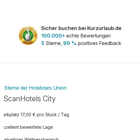
pro Stück
Flasche Sekt von Fürst von Metternich
39,00 €
Sicher buchen bei Kurzurlaub.de
pro Stück
100.000+
echte Bewertungen
5
Sterne,
99 %
positives Feedback
Flasche Weißwein
34,00 €
pro Stück
Haustiertreatment
25,00 €
pro Tag
Late check out
30,00 €
Sterne der Hotelstars Union
pro Zimmer
ScanHotels City
Obstauswahl der Saison
11,00 €
Parkplatz 17,00 € pro Stück / Tag
pro Stück
Exzellent bewertete Lage
Radverleih für Entdecker
15,00 €
Vielseitiger Wellnessbereich