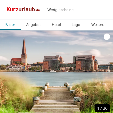
Wertgutscheine
Bilder
Angebot
Hotel
Lage
Weitere
1
1
/
/
36
36