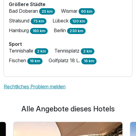
Größere Städte
Bad Doberan
Wismar
25 km
60 km
Stralsund
Lübeck
75 km
120 km
Hamburg
Berlin
180 km
230 km
Sport
Tennishalle
Tennisplatz
2 km
2 km
Fischen
Golfplatz 18 L.
16 km
16 km
Rechtliches Problem melden
Alle Angebote dieses Hotels