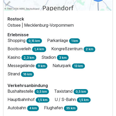
Rostock
Ostsee | Mecklenburg-Vorpommern
Erlebnisse
Shopping
Parkanlage
0,15 km
1 km
Bootsverleih
Kongreßzentrum
1,4 km
2 km
Kasino
Stadion
2,3 km
3 km
Messegelände
Naturpark
9 km
13 km
Strand
16 km
Verkehrsanbindung
Bushaltestelle
Taxistand
0,5 km
0,5 km
Hauptbahnhof
U / S-Bahn
1,5 km
1,5 km
Autobahn
Flughafen
4 km
35 km