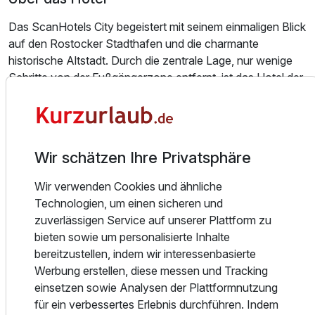
Das ScanHotels City begeistert mit seinem einmaligen Blick
auf den Rostocker Stadthafen und die charmante
historische Altstadt. Durch die zentrale Lage, nur wenige
Schritte von der Fußgängerzone entfernt, ist das Hotel der
Doppelzimmer zur Einzelnutzung
ideale Ausgangspunkt, um Rostock zu erkunden.
1 Erwachsenen und 1 Kind
Spazieren Sie durch die engen Gassen der Altstadt,
entdecken Sie beeindruckende Backsteinarchitektur oder
genießen Sie das maritime Flair an der Warnow.
Wir schätzen Ihre Privatsphäre
Nur rund 20 Minuten trennen Sie von der Ostseeküste –
Wir verwenden Cookies und ähnliche
ideal für einen spontanen Ausflug nach Warnemünde oder
Technologien, um einen sicheren und
einen entspannten Tag am Meer.
zuverlässigen Service auf unserer Plattform zu
bieten sowie um personalisierte Inhalte
Kulinarisch verwöhnt Sie das Restaurant KAI40 mit
bereitzustellen, indem wir interessenbasierte
frischen, regional inspirierten Gerichten und saisonalen
Werbung erstellen, diese messen und Tracking
Spezialitäten.
einsetzen sowie Analysen der Plattformnutzung
In der KAI40 Rooftop Bar können Sie bei einem Cocktail
für ein verbessertes Erlebnis durchführen. Indem
oder Glas Wein den Panoramablick über die Stadt und den