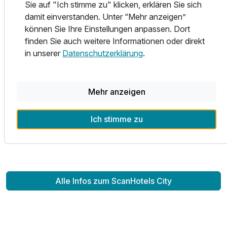
Sie auf "Ich stimme zu" klicken, erklären Sie sich
Hafen genießen – besonders bei Sonnenuntergang ein
damit einverstanden. Unter “Mehr anzeigen”
Highlight.
können Sie Ihre Einstellungen anpassen. Dort
finden Sie auch weitere Informationen oder direkt
Für Erholung sorgt das Sauna- und Fitnessdeck mit
in unserer
Datenschutzerklärung
.
herrlichem Ausblick auf den Stadthafen. Hier können Sie
entspannen, neue Energie tanken und den Alltag hinter sich
lassen.
Mehr anzeigen
Parkmöglichkeiten stehen Ihnen bequem in der
Ich stimme zu
öffentlichen Tiefgarage direkt unter dem Hotel zur
Verfügung.
Alle Infos zum ScanHotels City
Ausstattung
Zusatznächte