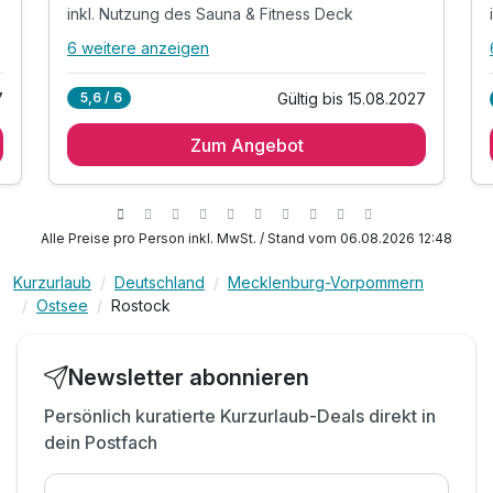
inkl. Nutzung des Sauna & Fitness Deck
6 weitere anzeigen
Alle Inklusivleistungen
10 enthalten
7
Gültig bis 15.08.2027
5,6 / 6
1 Übernachtung
Zum Angebot
1 x reichhaltiges Frühstücksbuffet
mit Live-Cooking-Station für Eierspeisen
inkl. Nutzung des Sauna & Fitness Deck
mit finnischer Sauna, Heusauna, Dampfbad
Alle Preise pro Person inkl. MwSt. / Stand vom 06.08.2026 12:48
sowie Infrarotkabine, Ruheraum
Kurzurlaub
Deutschland
Mecklenburg-Vorpommern
& Sonnenterrasse mit Blick über den Stadthafen
Ostsee
Rostock
Bademantel, Saunatuch & Badeslipper auf
Wunsch
inkl. W-LAN Nutzung
Newsletter abonnieren
inkl. Fahrten mit dem öffentlichen Nahverkehr*
Persönlich kuratierte Kurzurlaub-Deals direkt in
dein Postfach