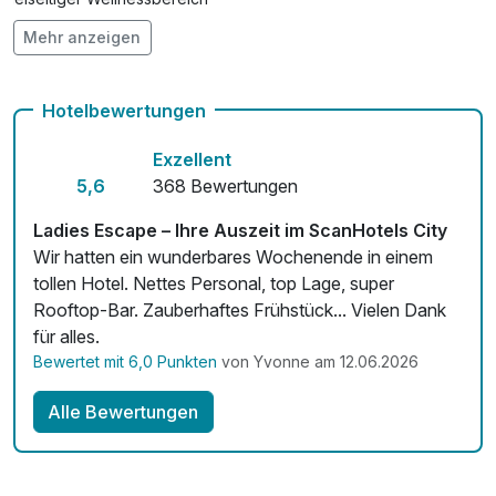
pro Tag
Mehr anzeigen
Hunde im Hotel erlaubt für 25,00 € pro Stück / Tag
Check-out bis 12 Uhr
Hotelbewertungen
Auch vegetarische Speisen
Exzellent
Fahrradverleih
5,6
368 Bewertungen
Fitnessgeräte stehen bereit
Ladies Escape – Ihre Auszeit im ScanHotels City
Wir hatten ein wunderbares Wochenende in einem
Kostenloses W-LAN
tollen Hotel. Nettes Personal, top Lage, super
Rooftop-Bar. Zauberhaftes Frühstück... Vielen Dank
Zimmerservice verfügbar
für alles.
Mit Hotelbar
Bewertet mit 6,0 Punkten
von Yvonne am 12.06.2026
Alle Bewertungen