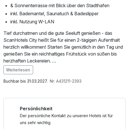
& Sonnenterrasse mit Blick über den Stadthafen
inkl. Bademantel, Saunatuch & Badeslipper
inkl. Nutzung W-LAN
Tief durchatmen und die gute Seeluft genießen - das
ScanHotels City heißt Sie für einen 2-tägigen Aufenthalt
herzlich willkommen! Starten Sie gemütlich in den Tag und
genießen Sie ein reichhaltiges Frühstück von süßen bis
herzhaften Leckereien.
Weiterlesen
Mit Blick auf den Rostocker Stadthafen können Sie sich
Im Angebot enthalten
auf dem Sauna und Fitness Deck so richtig auspowern und
Saunabenutzung, Leihbademantel, Nutzung des
Buchbar bis 31.03.2027.
Nr: A431211-2393
neue Energie tanken. Ein leckeres Abendessen im
Fitnessbereichs, Nutzung des Wellnessbereichs, W-LAN
Restaurant KAI40 oder ein kühler Drink mit fantastischem
Nutzung / Internetnutzung, kostenfreier Kaffee/Tee im
Ausblick über Rostock erwartet Sie in der Rooftop Bar.
Zimmer
Persönlichkeit
Das Hotel ist der perfekte Ausgangspunkt, um die lebhafte
Der persönliche Kontakt zu unseren Hotels ist für
Atmosphäre des Rostocker Hafens und die
uns sehr wichtig.