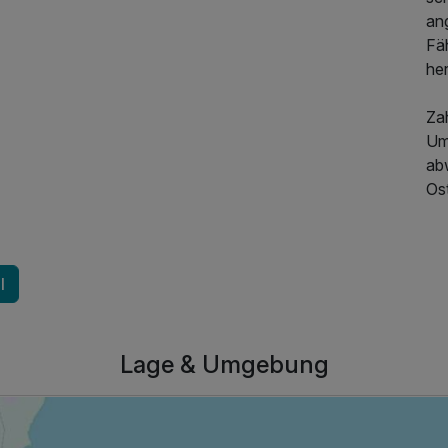
an
Fä
he
Zah
Um
ab
396,00 €
p.P. ab
Ost
l
Lage & Umgebung