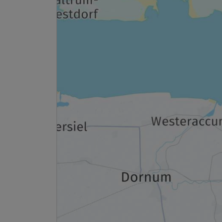
Ausstattung
Zusatznächte
Für 4 Tage