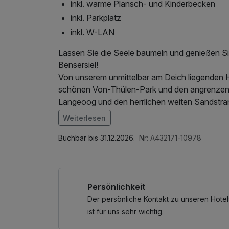
inkl. warme Plansch- und Kinderbecken
inkl. Parkplatz
inkl. W-LAN
Lassen Sie die Seele baumeln und genießen Si
Bensersiel!
Von unserem unmittelbar am Deich liegenden H
schönen Von-Thülen-Park und den angrenzende
Langeoog und den herrlichen weiten Sandstran
Erleben Sie den Strand, das Meer, die Deiche
Weiterlesen
von Frühjahr bis Herbst die Stege im Hafen von 
Im Angebot enthalten
Entdecken Sie die Kleinstadt Esens - mit ihre
1 Flasche Mineralwasser, Saunabenutzung, S
Buchbar bis 31.12.2026.
Nr: A432171-10978
kulturellen Veranstaltungen und den bunten Bä
Internetnutzung, Nutzung Öffentliches Interne
Persönlichkeit
Der persönliche Kontakt zu unseren Hotel
ist für uns sehr wichtig.