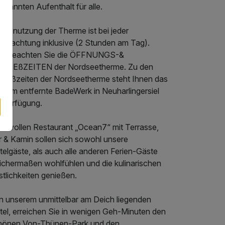
spannten Aufenthalt für alle.
 Benutzung der Therme ist bei jeder
ernachtung inklusive (2 Stunden am Tag).
tte beachten Sie die ÖFFNUNGS-&
HLIEßZEITEN der Nordseetherme. Zu den
hließzeiten der Nordseetherme steht Ihnen das
. 8km entfernte BadeWerk in Neuharlingersiel
r Verfügung.
stilvollen Restaurant „Ocean7“ mit Terrasse,
r & Kamin sollen sich sowohl unsere
elgäste, als auch alle anderen Ferien-Gäste
eichermaßen wohlfühlen und die kulinarischen
tlichkeiten genießen.
n unserem unmittelbar am Deich liegenden
tel, erreichen Sie in wenigen Geh-Minuten den
hönen Von-Thünen-Park und den