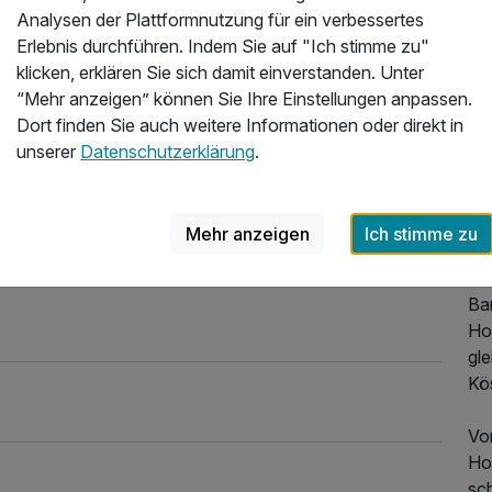
ent
Analysen der Plattformnutzung für ein verbessertes
Erlebnis durchführen. Indem Sie auf "Ich stimme zu"
Die
klicken, erklären Sie sich damit einverstanden. Unter
Üb
“Mehr anzeigen” können Sie Ihre Einstellungen anpassen.
Bi
Dort finden Sie auch weitere Informationen oder direkt in
SC
unserer
Datenschutzerklärung
.
Sc
ca
zu
Mehr anzeigen
Ich stimme zu
Im 
Ba
Hot
gl
Kös
Vo
Ho
sc