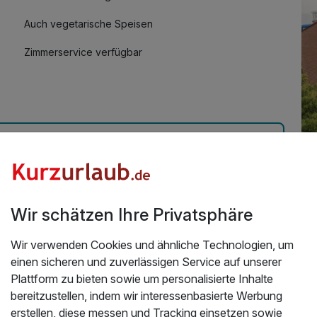
Auch vegetarische Speisen
Zimmerservice verfügbar
Üb
in Bensersiel inkl. Eintritt Therme
Wir schätzen Ihre Privatsphäre
frieden. Sehr schönes Hotel. Service super. Rundum
Mo
in 
Wir verwenden Cookies und ähnliche Technologien, um
26
an
einen sicheren und zuverlässigen Service auf unserer
No
Plattform zu bieten sowie um personalisierte Inhalte
lux
bereitzustellen, indem wir interessenbasierte Werbung
kom
erstellen, diese messen und Tracking einsetzen sowie