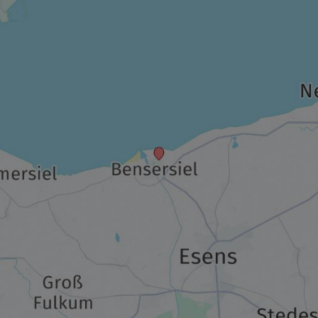
330,00 €
p.P. ab