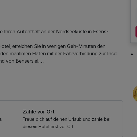
e Ihren Aufenthalt an der Nordseeküste in Esens-
otel, erreichen Sie in wenigen Geh-Minuten den
n maritimen Hafen mit der Fährverbindung zur Insel
d von Bensersiel.
 und sogar Schafe. Viele schöne Segelboote säumen
Bensersiel und bieten ein tolles maritimes Bild.
n beschaulichen Geschäften, Restaurants, Cafés,
aunatuch, Leihbademantel, Parkplatz, W-LAN Nutzung /
ren.
tterminal, kostenfreier Kaffee/Tee im Zimmer
Zahle vor Ort
s
Freue dich auf deinen Urlaub und zahle bei
diesem Hotel erst vor Ort.