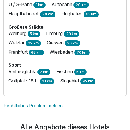
U / S-Bahn
Autobahn
1 km
20 km
Hauptbahnhof
Flughafen
20 km
65 km
Größere Städte
Weilburg
Limburg
5 km
20 km
Wetzlar
Giessen
22 km
36 km
Frankfurt
Wiesbaden
65 km
70 km
Sport
Reitmöglichk.
Fischen
2 km
5 km
Golfplatz 18 L.
Skigebiet
10 km
45 km
Rechtliches Problem melden
Ausstattung
Alle Angebote dieses Hotels
Zusatznächte