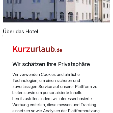
Über das Hotel
Unser traditionsreiches und familienfreundliches Hotel
empfängt Sie mit 41 geschmackvoll eingerichteten
Zimmern im Zentrum von Löhnberg. Ein echtes Highlight für
besondere Nächte sind die 3 Suiten. Sie befinden sich im
Wir schätzen Ihre Privatsphäre
"Turm", dem Wahrzeichen der "Krone".
Wir verwenden Cookies und ähnliche
Die Erfahrung einer inzwischen 182 Jahre währenden
Technologien, um einen sicheren und
Familientradition sorgt für einen angenehmen und
zuverlässigen Service auf unserer Plattform zu
gelungenen Aufenthalt. Am Rande des Naturparks
bieten sowie um personalisierte Inhalte
Hochtaunus, etwa 200m von der Lahn entfernt und ca.
bereitzustellen, indem wir interessenbasierte
3km von der barocken Residenzstadt Weilburg, können Sie
Werbung erstellen, diese messen und Tracking
die Umgebung mit dem Fahrrad oder mit dem Boot auf der
einsetzen sowie Analysen der Plattformnutzung