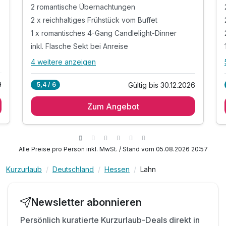
2 romantische Übernachtungen
2 x reichhaltiges Frühstück vom Buffet
1 x romantisches 4-Gang Candlelight-Dinner
inkl. Flasche Sekt bei Anreise
4 weitere anzeigen
Alle Inklusivleistungen
8 enthalten
9
Gültig bis 30.12.2026
5,4 / 6
2 romantische Übernachtungen
Zum Angebot
2 x reichhaltiges Frühstück vom Buffet
1 x romantisches 4-Gang Candlelight-Dinner
inkl. Flasche Sekt bei Anreise
inkl. Flasche Selters auf dem Zimmer bei Anreise
Alle Preise pro Person inkl. MwSt. / Stand vom 05.08.2026 20:57
inkl. Parkplatz je nach Verfügbarkeit
Kurzurlaub
Deutschland
Hessen
Lahn
inkl. Spätabreise auf Anfrage und Verfügbarkeit
inkl. WLAN
Ausstattung
Newsletter abonnieren
Persönlich kuratierte Kurzurlaub-Deals direkt in
Zusatznächte