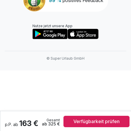
99 %
positives Feedback
Nutze jetzt unsere App
© Super Urlaub GmbH
Gesamt
Verfügbarkeit prüfen
163 €
ab 325 €
p.P. ab