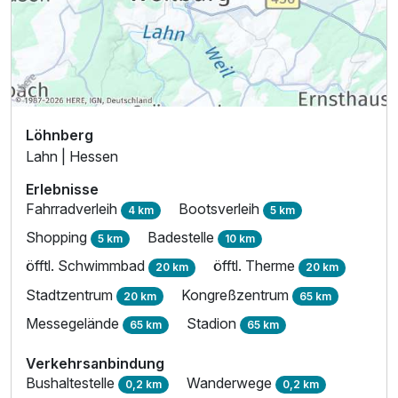
Für 2 Tage
162,50 €
p.P. ab
Löhnberg
Einzelzimmer Standard
Lahn | Hessen
1 Erwachsenen
Erlebnisse
Fahrradverleih
Bootsverleih
4 km
5 km
Shopping
Badestelle
5 km
10 km
öfftl. Schwimmbad
öfftl. Therme
20 km
20 km
Stadtzentrum
Kongreßzentrum
20 km
65 km
Messegelände
Stadion
65 km
65 km
Verkehrsanbindung
Bushaltestelle
Wanderwege
0,2 km
0,2 km