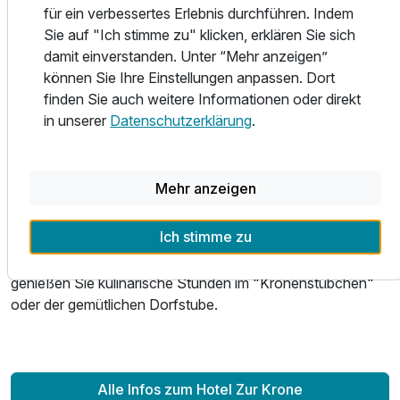
Lahn entdecken.
für ein verbessertes Erlebnis durchführen. Indem
Sie auf "Ich stimme zu" klicken, erklären Sie sich
Ob a la carte oder ein romantisches 5-Gänge-Menü. Das
damit einverstanden. Unter “Mehr anzeigen”
Herzstück der "Krone" ist unser hervorragendes
können Sie Ihre Einstellungen anpassen. Dort
Restaurant mit der bekannt guten regionalen und
finden Sie auch weitere Informationen oder direkt
internationalen Küche. Hier werden selbst höchste
in unserer
Datenschutzerklärung
.
kulinarische Ansprüche erfüllt. Neben Banketten und
üppigen Buffets organisieren wir beispielsweise auch
Ausstattung
Feiern im großen Familienkreis.
Mehr anzeigen
Zusatznächte
Im Sommer erwartet Sie ein großer Biergarten mit leckeren
Ich stimme zu
Grillgerichten vom echten amerikanischen Oklahoma Joe
und im Winter entspannen Sie vor dem Kamin oder
Für 2 Tage
170,00 €
p.P. ab
genießen Sie kulinarische Stunden im "Kronenstübchen"
oder der gemütlichen Dorfstube.
Doppelzimmer Standard
Alle Infos zum Hotel Zur Krone