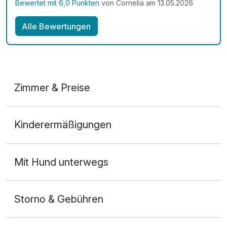
Bewertet mit 6,0 Punkten
von Cornelia am 13.05.2026
Hotel auch weiterempfehlen und kommen auch sehr
gerne wieder,wenn wir wieder mal in der Gegend sind.
Alle Bewertungen
Familie Kremer
Zimmer & Preise
Doppelzimmer Klassik
Kinderermäßigungen
2 Erwachsene
Mit Hund unterwegs
Storno & Gebühren