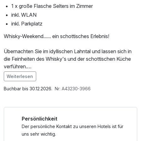
1 x große Flasche Selters im Zimmer
inkl. WLAN
inkl. Parkplatz
Whisky-Weekend...... ein schottisches Erlebnis!
Übernachten Sie im idyllischen Lahntal und lassen sich in
die Feinheiten des Whisky's und der schottischen Küche
verführen.
Weiterlesen
Nach Ihrer Ankunft und einer Zeit der Erholung chauffieren
Im Angebot enthalten
wir Sie um 18.30 Uhr in unsere "Villa Konthor" in das 20 km
1 Flasche Mineralwasser, Saunatuch, Leihbademantel,
Buchbar bis 30.12.2026.
Nr: A43230-3966
entfernte Limburg. Die "Villa Konthor" wurde im Jahre
Parkplatz, W-LAN Nutzung / Internetnutzung
2009 als Deutschland beste Whiskybar ausgezeichnet und
gehört zu den TOP-Adressen in Europa.
Persönlichkeit
Das außergewöhnliche Ambiente in den neu konzipierten
Der persönliche Kontakt zu unseren Hotels ist für
historischen Räumen unserer „Villa Konthor“ garantiert
uns sehr wichtig.