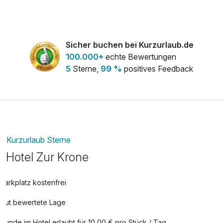
Zimmer
pro Aufenthalt
Flasche Sekt
29,50 €
Sicher buchen bei Kurzurlaub.de
pro Stück
100.000+
echte Bewertungen
Obstkorb
10,00 €
5
Sterne,
99 %
positives Feedback
pro Zimmer
Whisky-Likör von der "Villa Konthor" auf
22,50 €
Ihrem Zimmer
pro Aufenthalt
Kurzurlaub Sterne
Hotel Zur Krone
Parkplatz kostenfrei
Gut bewertete Lage
Hunde im Hotel erlaubt für 10,00 € pro Stück / Tag