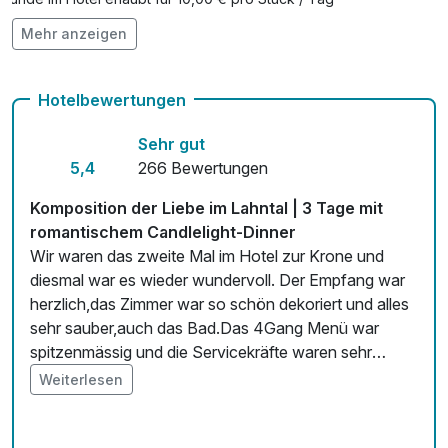
Mehr anzeigen
Auch vegetarische Speisen
Kostenloses W-LAN
Hotelbewertungen
Zimmerservice verfügbar
Sehr gut
Mit Hotelbar
5,4
266 Bewertungen
Komposition der Liebe im Lahntal | 3 Tage mit
romantischem Candlelight-Dinner
Wir waren das zweite Mal im Hotel zur Krone und
diesmal war es wieder wundervoll. Der Empfang war
herzlich,das Zimmer war so schön dekoriert und alles
sehr sauber,auch das Bad.Das 4Gang Menü war
spitzenmässig und die Servicekräfte waren sehr
freundlich. Das Frühstück war auch richtig gut.Wir
Weiterlesen
haben uns wieder sehr wohl gefühlt. Das ein und aus
checken war auch ganz unproblematisch, auch das
war das Personal sehr freundlich. Wir werden das