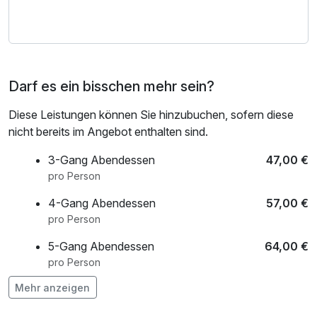
Ihnen ein einzigartiges und unvergessliches Erlebnis in der
Welt von Whisky, Schokolade und Wein.
Wir möchten Sie mit einem ausgefallenem Whisky-Tasting
* und korrespondierenden Speisen verwöhnen.
Genießen Sie einen kurzweiligen Aufenthalt in unserem
Darf es ein bisschen mehr sein?
charmanten Ambiente.
Nach Ihrer Rückkehr gegen 23.00 Uhr werden Sie
Diese Leistungen können Sie hinzubuchen, sofern diese
himmlisch schlafen und von den Sagen rund um den edlen
nicht bereits im Angebot enthalten sind.
Tropfen träumen.
Nach einem ausgiebigen Frühstücksbuffet und einer
3-Gang Abendessen
47,00 €
Überraschung als kleines Andenken lassen wir Sie zurück
pro Person
in den Alltag entweichen.
4-Gang Abendessen
57,00 €
pro Person
* nur Donnerstag bis Samstag buchbar
5-Gang Abendessen
64,00 €
pro Person
Mehr anzeigen
bunter mittelgroßer Blumenstrauß auf dem
30,00 €