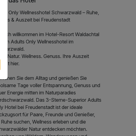
er das Hotel
ults Only Wellnesshotel Schwarzwald – Ruhe,
nuss & Auszeit bei Freudenstadt
rzlich willkommen im Hotel-Resort Waldachtal
hrem Adults Only Wellnesshotel im
hwarzwald.
e. Natur. Wellness. Genuss. Ihre Auszeit
innt hier.
fliehen Sie dem Alltag und genießen Sie
holsame Tage voller Entspannung, Genuss und
uer Energie mitten im Naturparadies
rdschwarzwald. Das 3-Sterne-Superior Adults
y Hotel bei Freudenstadt ist der ideale
ckzugsort für Paare, Freunde und Genießer,
e Ruhe suchen, Wellness erleben und die
hwarzwälder Natur entdecken möchten.