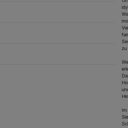
Um
idy
Wa
mo
Vi
fa
Se
zu 
We
er
Das
Ho
un
Hi
545,00 €
p.P. ab
Im
Si
Sc