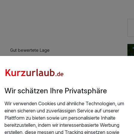
37,00 €
34,00 €
84,00 €
Gut bewertete Lage
Adults only
54,00 €
Auch vegetarische Speisen
Kostenloses W-LAN
84,00 €
Wir schätzen Ihre Privatsphäre
Wir verwenden Cookies und ähnliche Technologien, um
34,00 €
einen sicheren und zuverlässigen Service auf unserer
Plattform zu bieten sowie um personalisierte Inhalte
bereitzustellen, indem wir interessenbasierte Werbung
erstellen, diese messen und Tracking einsetzen sowie
ageanwendung
28,00 €