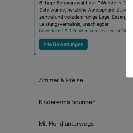
6 Tage Schwarzwald pur "Wandern, Wel
pro Aufenthalt (25 Minuten)
Sehr warme, herzliche Atmosphäre. Zuvor
zentral und trotzdem ruhige Lage. Essen, We
Longevity - Kälteanwendung zur Rege
Leistungsverhältnis, unschlagbar.
pro Aufenthalt (10 Minuten)
Bewertet mit 6,0 Punkten
von Jessica am 24.09
Alle Bewertungen
Longevity - Redwave Rotlicht- und Na
Anwendung
pro Aufenthalt (25 Minuten)
Maniküre Klassik
Zimmer & Preise
pro Person (45 Minuten)
Obstkorb
Doppelzimmer
pro Aufenthalt
Kinderermäßigungen
2 Erwachsene
Mit Hund unterwegs