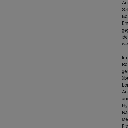
Au
Sa
Be
En
ge
ide
we
Im
Rez
ge
üb
Lo
An
un
Hy
Nah
st
Fi