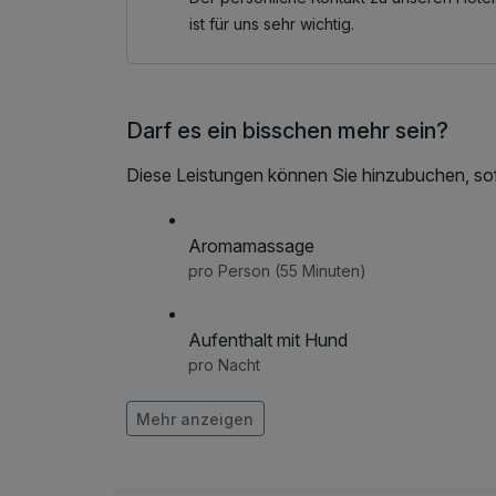
vom Frühstücksbuffet
ist für uns sehr wichtig.
*Aromaöl-Teilmassage (25 Minuten) zur Entspa
reservieren
Darf es ein bisschen mehr sein?
Sonntags bleibt das Restaurant „Hannikel“ ge
Buffet im Ausflugsgasthof „Waldachtal“ mit ko
Diese Leistungen können Sie hinzubuchen, sofe
Mit der KONUS-Gästekarte entdecken Sie den 
Bahn.
Aromamassage
pro Person (55 Minuten)
Aufenthalt mit Hund
pro Nacht
Blumenstrauß
Mehr anzeigen
pro Stück