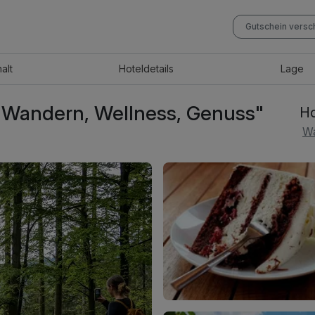
Gutschein vers
halt
Hotel
details
Lage
"Wandern, Wellness, Genuss"
Ho
Wa