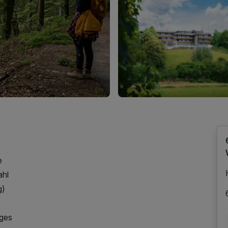
e
ahl
g)
nges