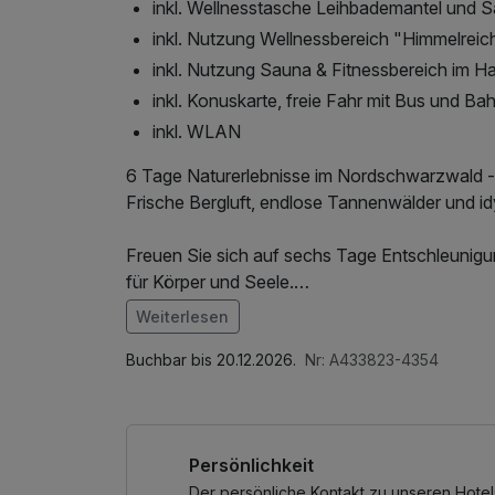
inkl. Wellnesstasche Leihbademantel und 
inkl. Nutzung Wellnessbereich "Himmelreic
inkl. Nutzung Sauna & Fitnessbereich im H
inkl. Konuskarte, freie Fahr mit Bus und Ba
inkl. WLAN
6 Tage Naturerlebnisse im Nordschwarzwald 
Frische Bergluft, endlose Tannenwälder und 
Freuen Sie sich auf sechs Tage Entschleunigu
für Körper und Seele.
Erkunden Sie die abwechslungsreiche Landsch
Weiterlesen
genießen Sie wohltuende Stunden im Wellnessbe
Im Angebot enthalten
Spezialitäten verwöhnen.
1 Flasche Mineralwasser, Saunabenutzung, Nu
Buchbar bis 20.12.2026.
Nr: A433823-4354
Wellnessbereichs, W-LAN Nutzung / Internetn
Das enthaltene Schwarzwaldpaket im Wert von 
tücher
*Gutschein für die „Kräuterhex Reutin“ in Alp
Persönlichkeit
Salatteller (Mi. und Sa. 14:00–17:00 Uhr)
*Leih-Wanderrucksack pro Zimmer mit Kartenm
Der persönliche Kontakt zu unseren Hotel