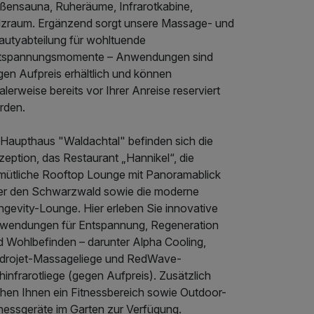
ßensauna, Ruheräume, Infrarotkabine,
lzraum. Ergänzend sorgt unsere Massage- und
autyabteilung für wohltuende
tspannungsmomente – Anwendungen sind
gen Aufpreis erhältlich und können
alerweise bereits vor Ihrer Anreise reserviert
rden.
 Haupthaus "Waldachtal" befinden sich die
eption, das Restaurant „Hannikel“, die
mütliche Rooftop Lounge mit Panoramablick
er den Schwarzwald sowie die moderne
ngevity-Lounge. Hier erleben Sie innovative
wendungen für Entspannung, Regeneration
d Wohlbefinden – darunter Alpha Cooling,
drojet-Massageliege und RedWave-
infrarotliege (gegen Aufpreis). Zusätzlich
ehen Ihnen ein Fitnessbereich sowie Outdoor-
tnessgeräte im Garten zur Verfügung.