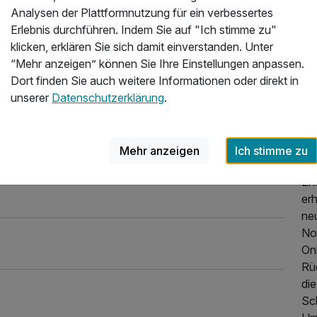
Üb
lness, Einkehren"
Analysen der Plattformnutzung für ein verbessertes
kommendes und immer bemühtes Personal. Top Lage,
Ad
Erlebnis durchführen. Indem Sie auf "Ich stimme zu"
llnessbereich und Sauberkeit insgesamt top. Preis
Ge
klicken, erklären Sie sich damit einverstanden. Unter
neration
48,00 €
“Mehr anzeigen” können Sie Ihre Einstellungen anpassen.
.2025
He
Dort finden Sie auch weitere Informationen oder direkt in
– I
unserer
Datenschutzerklärung
.
Sc
hinfrarot
28,00 €
Ruh
beg
Mehr anzeigen
Ich stimme zu
45,00 €
Ent
er
ne
9,50 €
No
Onl
Rü
di
Sc