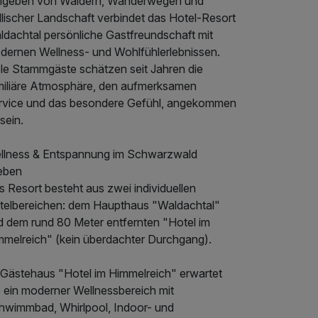
geben von Wäldern, Wanderwegen und
llischer Landschaft verbindet das Hotel-Resort
ldachtal persönliche Gastfreundschaft mit
dernen Wellness- und Wohlfühlerlebnissen.
ele Stammgäste schätzen seit Jahren die
miliäre Atmosphäre, den aufmerksamen
rvice und das besondere Gefühl, angekommen
sein.
llness & Entspannung im Schwarzwald
leben
 Resort besteht aus zwei individuellen
telbereichen: dem Haupthaus "Waldachtal"
d dem rund 80 Meter entfernten "Hotel im
mmelreich" (kein überdachter Durchgang).
 Gästehaus "Hotel im Himmelreich" erwartet
e ein moderner Wellnessbereich mit
hwimmbad, Whirlpool, Indoor- und