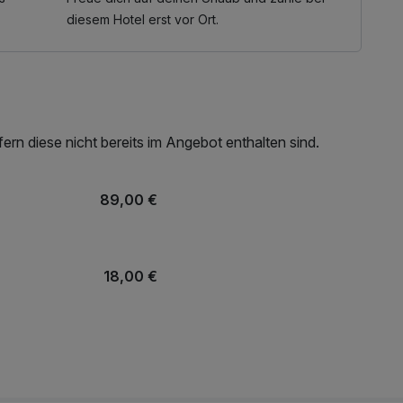
diesem Hotel erst vor Ort.
nnung – Termin bitte vor Anreise direkt beim Hotel
schlossen. Alternativ genießen Sie ein Schwarzwald-
stenfreiem Shuttle-Service.
rn diese nicht bereits im Angebot enthalten sind.
Schwarzwald nachhaltig und kostenfrei mit Bus und
89,00 €
18,00 €
35,00 €