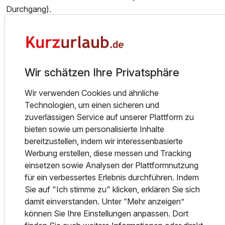
Durchgang).
Im Gästehaus "Hotel im Himmelreich" erwartet Sie ein
Ausstattung
moderner Wellnessbereich mit Schwimmbad, Whirlpool,
Indoor- und Außensauna, Ruheräume, Infrarotkabine,
Salzraum. Ergänzend sorgt unsere Massage- und
Zusatznächte
Wir schätzen Ihre Privatsphäre
Beautyabteilung für wohltuende Entspannungsmomente –
Wir verwenden Cookies und ähnliche
Anwendungen sind gegen Aufpreis erhältlich und können
Für 4 Tage
429,00 €
p.P. ab
Technologien, um einen sicheren und
idealerweise bereits vor Ihrer Anreise reserviert werden.
zuverlässigen Service auf unserer Plattform zu
bieten sowie um personalisierte Inhalte
Im Haupthaus "Waldachtal" befinden sich die Rezeption,
bereitzustellen, indem wir interessenbasierte
das Restaurant „Hannikel“, die gemütliche Rooftop Lounge
Werbung erstellen, diese messen und Tracking
mit Panoramablick über den Schwarzwald sowie die
einsetzen sowie Analysen der Plattformnutzung
moderne Longevity-Lounge. Hier erleben Sie innovative
für ein verbessertes Erlebnis durchführen. Indem
Anwendungen für Entspannung, Regeneration und
Sie auf "Ich stimme zu" klicken, erklären Sie sich
Wohlbefinden – darunter Alpha Cooling, Hydrojet-
damit einverstanden. Unter “Mehr anzeigen”
Massageliege und RedWave-Nahinfrarotliege (gegen
können Sie Ihre Einstellungen anpassen. Dort
Aufpreis). Zusätzlich stehen Ihnen ein Fitnessbereich