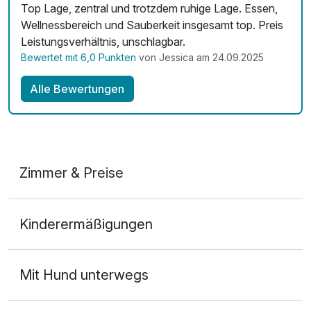
Top Lage, zentral und trotzdem ruhige Lage. Essen,
Maniküre Klassik
45,00 €
Wellnessbereich und Sauberkeit insgesamt top. Preis
pro Person (45 Minuten)
Leistungsverhältnis, unschlagbar.
Bewertet mit 6,0 Punkten
von Jessica am 24.09.2025
Obstkorb
9,50 €
pro Aufenthalt
Alle Bewertungen
Zimmer & Preise
Doppelzimmer
Kinderermäßigungen
2 Erwachsene
Mit Hund unterwegs