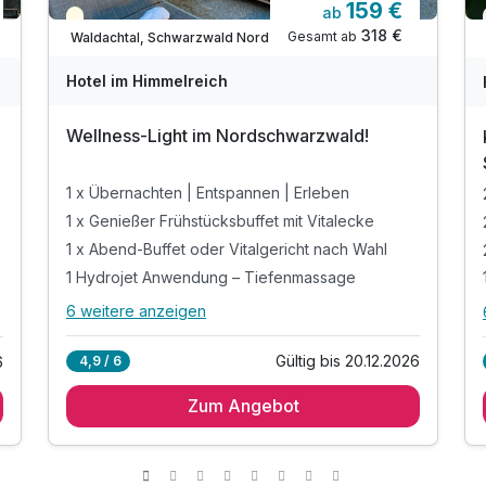
159 €
ab
Teilweise ausgelastet
318 €
Gesamt ab
Waldachtal, Schwarzwald Nord
Hotel im Himmelreich
Wellness-Light im Nordschwarzwald!
1 x Übernachten | Entspannen | Erleben
1 x Genießer Frühstücksbuffet mit Vitalecke
1 x Abend-Buffet oder Vitalgericht nach Wahl
1 Hydrojet Anwendung – Tiefenmassage
6 weitere anzeigen
Alle Inklusivleistungen
10 enthalten
Gültig bis 20.12.2026
4,9 / 6
6
1 x Übernachten | Entspannen | Erleben
Zum Angebot
1 x Genießer Frühstücksbuffet mit Vitalecke
1 x Abend-Buffet oder Vitalgericht nach Wahl
1 Hydrojet Anwendung – Tiefenmassage