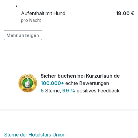
Aufenthalt mit Hund
18,00 €
pro Nacht
Blumenstrauß
35,00 €
Mehr anzeigen
pro Stück
E-Bike Tagesverleih
37,00 €
pro Stück (1 Tag/e)
Sicher buchen bei Kurzurlaub.de
Früh Check-in ab 13 Uhr
34,00 €
100.000+
echte Bewertungen
pro Aufenthalt
5
Sterne,
99 %
positives Feedback
Hot Stone Massage
84,00 €
pro Person (45 Minuten)
Klassische Teilmassage
54,00 €
pro Person (25 Minuten)
Sterne der Hotelstars Union