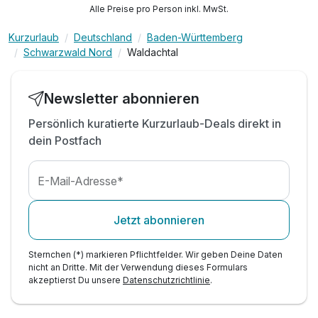
1 RedWave Anwendung Zellaktivierung &
Alle Preise pro Person inkl. MwSt.
Regeneration
1 x Flasche Mineralwasser auf dem Zimmer
Kurzurlaub
Deutschland
Baden-Württemberg
Schwarzwald Nord
Waldachtal
inkl. Kaffee und Tee 24/7 in den Gästelounges
inkl. Wellnesstasche Leihbademantel und
Saunatuch
Newsletter abonnieren
inkl. Nutzung des Wellnessbereichs
"Himmelreich"
Persönlich kuratierte Kurzurlaub-Deals direkt in
dein Postfach
Inkl. WLAN
E-Mail-Adresse*
Jetzt abonnieren
Sternchen (*) markieren Pflichtfelder. Wir geben Deine Daten
nicht an Dritte. Mit der Verwendung dieses Formulars
akzeptierst Du unsere
Datenschutzrichtlinie
.