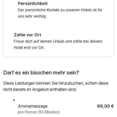
Persönlichkeit
Das enthaltene Wellness-Paket im Wert von 98 €
Der persönliche Kontakt zu unseren Hotels ist für
verwöhnt Sie mit:
uns sehr wichtig.
*Verwöhnbad „Honig“ (25 Minuten) mit Aromaölen und
Honig
Zahle vor Ort
*Pflegepackung in der Softpackliege (25 Minuten) für
wohltuende Wärme und Entspannung
Freue dich auf deinen Urlaub und zahle bei diesem
*Aromaöl-Teilmassage (25 Minuten) mit ausgewählten
Hotel erst vor Ort.
Aromaölen
*1 Glas prickelnder Sekt
Darf es ein bisschen mehr sein?
Bitte vereinbaren Sie die Termine für das Wellness-Paket
vor Ihrer Anreise direkt mit dem Hotel. Eine Wellnesstasche
Diese Leistungen können Sie hinzubuchen, sofern diese
mit Leihbademantel und Saunatuch erhalten Sei bequem
nicht bereits im Angebot enthalten sind.
an der Rezeption.
Nach erholsamen Stunden im Wellnessbereich genießen
Aromamassage
89,00 €
Sie regionale Spezialitäten und kulinarische Highlights im
pro Person (55 Minuten)
Restaurant „Hannikel“.