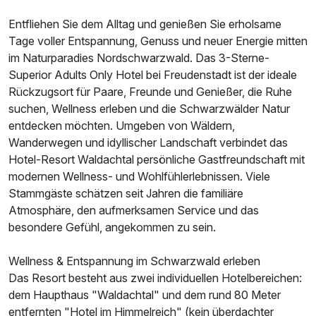
Entfliehen Sie dem Alltag und genießen Sie erholsame
Für 4 Tage
459,00 €
p.P. ab
Tage voller Entspannung, Genuss und neuer Energie mitten
im Naturparadies Nordschwarzwald. Das 3-Sterne-
Superior Adults Only Hotel bei Freudenstadt ist der ideale
Rückzugsort für Paare, Freunde und Genießer, die Ruhe
suchen, Wellness erleben und die Schwarzwälder Natur
Einzelzimmer
entdecken möchten. Umgeben von Wäldern,
Wanderwegen und idyllischer Landschaft verbindet das
1 Erwachsenen
Hotel-Resort Waldachtal persönliche Gastfreundschaft mit
modernen Wellness- und Wohlfühlerlebnissen. Viele
Stammgäste schätzen seit Jahren die familiäre
Atmosphäre, den aufmerksamen Service und das
besondere Gefühl, angekommen zu sein.
Wellness & Entspannung im Schwarzwald erleben
Das Resort besteht aus zwei individuellen Hotelbereichen:
dem Haupthaus "Waldachtal" und dem rund 80 Meter
entfernten "Hotel im Himmelreich" (kein überdachter