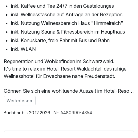
inkl. Kaffee und Tee 24/7 in den Gästelounges
inkl. Wellnesstasche auf Anfrage an der Rezeption
inkl. Nutzung Wellnessbereich Haus "Himmelreich"
inkl. Nutzung Sauna & Fitnessbereich im Haupthaus
inkl. Konuskarte, freie Fahr mit Bus und Bahn
inkl. WLAN
Regeneration und Wohlbefinden im Schwarzwald.
It's time to relax im Hotel-Resort Waldachtal, das ruhige
Wellnesshotel für Erwachsene nahe Freudenstadt.
Gönnen Sie sich eine wohltuende Auszeit im Hotel-Resort
Waldachtal und erleben Sie Wellness, Natur und Genuss im
Weiterlesen
Nordschwarzwald. Lassen Sie den Alltag hinter sich und
Im Angebot enthalten
genießen Sie entspannte Tage im Adults-Only
1 Flasche Mineralwasser, Saunabenutzung, Nutzung des
Buchbar bis 20.12.2026.
Nr: A480990-4354
Wellnesshotel Waldachtal. Wohltuende Anwendungen, die
Fitnessbereichs, Nutzung des Wellnessbereichs, W-LAN
Ruhe der Schwarzwälder Natur und regionale Kulinarik
Nutzung / Internetnutzung, Coffee to go, Badetasche mit
verbinden sich zu einem erholsamen Wohlfühlerlebnis.
Bademantel und -tücher