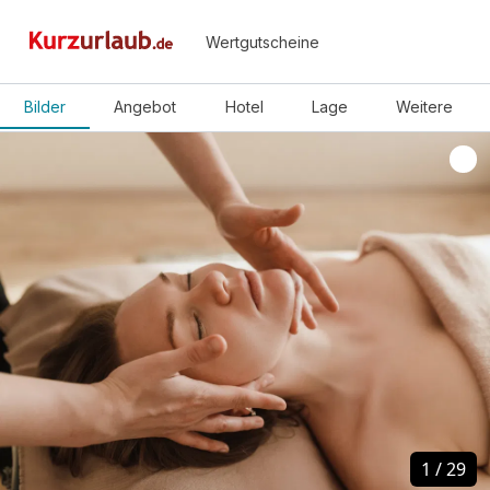
Wertgutscheine
Bilder
Angebot
Hotel
Lage
Weitere
1
1
/
/
29
29