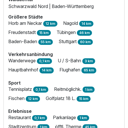
Schwarzwald Nord | Baden-Württemberg
Größere Städte
Horb am Neckar
Nagold
12 km
14 km
Freudenstadt
Tübingen
15 km
46 km
Baden-Baden
Stuttgart
55 km
60 km
Verkehrsanbindung
Wanderwege
U / S-Bahn
0,1 km
3 km
Hauptbahnhof
Flughafen
14 km
65 km
Sport
Tennisplatz
Reitmöglichk.
0,1 km
1 km
Fischen
Golfplatz 18 L.
12 km
15 km
Erlebnisse
Restaurant
Parkanlage
0,1 km
1 km
Stadtzentrum
öfftl. Therme
1 km
45 km