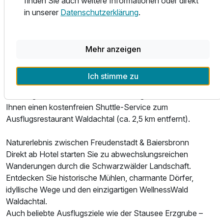
finden Sie auch weitere Informationen oder direkt
sowie Outdoor-Fitnessgeräte im Garten zur Verfügung.
in unserer
Datenschutzerklärung
.
Genussvolle Auszeit mit Schwarzwälder Küche
Kulinarisch verwöhnen wir Sie mit regionaler schwäbischer
Küche und ausgewählten Spezialitäten. Starten Sie
Mehr anzeigen
entspannt mit einem reichhaltigen Frühstück in den Tag
und genießen Sie am Abend regionale Genussmomente im
Ich stimme zu
Restaurant „Hannikel“.
Sonntags ist unser Restaurant Ruhetag. Gerne bieten wir
Ihnen einen kostenfreien Shuttle-Service zum
Ausflugsrestaurant Waldachtal (ca. 2,5 km entfernt).
Naturerlebnis zwischen Freudenstadt & Baiersbronn
Direkt ab Hotel starten Sie zu abwechslungsreichen
Wanderungen durch die Schwarzwälder Landschaft.
Entdecken Sie historische Mühlen, charmante Dörfer,
idyllische Wege und den einzigartigen WellnessWald
Waldachtal.
Auch beliebte Ausflugsziele wie der Stausee Erzgrube –