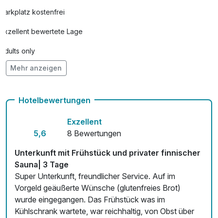
Parkplatz kostenfrei
Exzellent bewertete Lage
Adults only
Mehr anzeigen
Hunde im Hotel nicht erlaubt
Kostenloses W-LAN
Hotelbewertungen
Exzellent
5,6
8 Bewertungen
Unterkunft mit Frühstück und privater finnischer
Sauna| 3 Tage
Super Unterkunft, freundlicher Service. Auf im
Vorgeld geäußerte Wünsche (glutenfreies Brot)
wurde eingegangen. Das Frühstück was im
Kühlschrank wartete, war reichhaltig, von Obst über