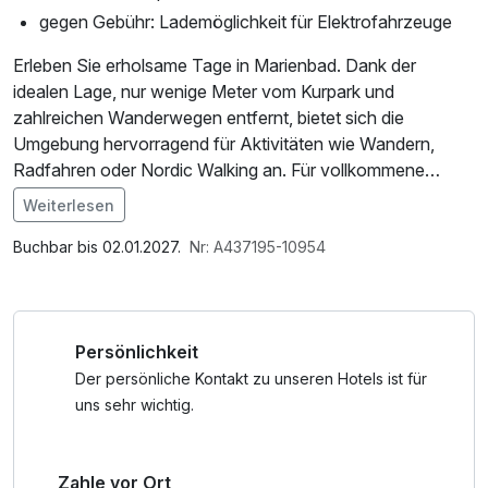
gegen Gebühr: Lademöglichkeit für Elektrofahrzeuge
Erleben Sie erholsame Tage in Marienbad. Dank der
idealen Lage, nur wenige Meter vom Kurpark und
zahlreichen Wanderwegen entfernt, bietet sich die
Umgebung hervorragend für Aktivitäten wie Wandern,
Radfahren oder Nordic Walking an. Für vollkommene
Entspannung sorgt anschließend Ihre private finnische
Weiterlesen
Sauna – ganz in Ruhe und ohne Störung.
Im Angebot enthalten
Parkplatz, W-LAN Nutzung / Internetnutzung, Nutzung
Buchbar bis 02.01.2027.
Nr: A437195-10954
Öffentliches Internetterminal, kostenfreier Kaffee/Tee im
Zimmer, Willkommensgeschenk
Persönlichkeit
Der persönliche Kontakt zu unseren Hotels ist für
uns sehr wichtig.
Zahle vor Ort