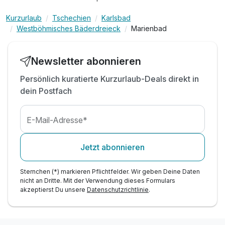
inkl. PKW-Parkplatz
Kurzurlaub
Tschechien
Karlsbad
Penthouse
gegen Gebühr: Lademöglichkeit für
Westböhmisches Bäderdreieck
Marienbad
Elektrofahrzeuge
2 Erwachsene
Newsletter abonnieren
Persönlich kuratierte Kurzurlaub-Deals direkt in
dein Postfach
E-Mail-Adresse*
Jetzt abonnieren
Sternchen (*) markieren Pflichtfelder. Wir geben Deine Daten
nicht an Dritte. Mit der Verwendung dieses Formulars
akzeptierst Du unsere
Datenschutzrichtlinie
.
Ausstattung