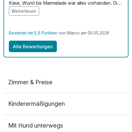
Käse, Wurst bis Marmelade war alles vorhanden. Die
Zimmerausstattung ist mehr als ausreichend.
Weiterlesen
Frühstücken auf dem Balkon in der Sonne war
fantastisch. Der Service war super, absolut
unkompliziert. Die integrierte Sauna haben wir leider
Bewertet mit 5,9 Punkten
von Marco am 05.05.2026
nicht genutzt, das heben wir uns für das nächste Mal
auf!
Alle Bewertungen
Zimmer & Preise
2-Raum Appartement
Kinderermäßigungen
2 Erwachsene
Mit Hund unterwegs