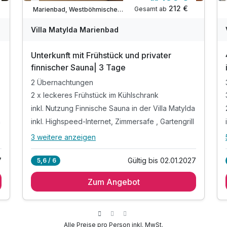
Verfügbar bis Dezember
212 €
Gesamt ab
Marienbad, Westböhmisches Bäderdreieck
Villa Matylda Marienbad
Unterkunft mit Frühstück und privater
finnischer Sauna| 3 Tage
2 Übernachtungen
2 x leckeres Frühstück im Kühlschrank
inkl. Nutzung Finnische Sauna in der Villa Matylda
a
inkl. Highspeed-Internet, Zimmersafe , Gartengrill
Ausstattung
3 weitere anzeigen
Alle Inklusivleistungen
7 enthalten
Zusatznächte
7
Gültig bis 02.01.2027
5,6 / 6
2 Übernachtungen
Für 4 Tage
159,08 €
Zum Angebot
p.P. ab
2 x leckeres Frühstück im Kühlschrank
inkl. Nutzung Finnische Sauna in der Villa Matylda
a
inkl. Highspeed-Internet, Zimmersafe , Gartengrill
inkl. 20 % Rabatt Golfplatz des Royal Golf Club
Alle Preise pro Person inkl. MwSt.