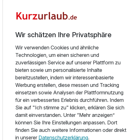
großzügige und modern ausgestattete Apartments mit voll
eingerichteter Küche, separatem Wohnbereich und
Zusatznächte
komfortablem Schlafzimmer – ideal für Gäste, die
Unabhängigkeit mit dem Komfort eines hochwertigen
Für 4 Tage
Wir schätzen Ihre Privatsphäre
174,83 €
p.P. ab
Aufenthalts verbinden möchten.
Zu den Highlights gehören eine private finnische Sauna, ein
Wir verwenden Cookies und ähnliche
gepflegter Garten mit Sitzmöglichkeiten, kostenfreie
Technologien, um einen sicheren und
Parkplätze sowie die ruhige Lage in unmittelbarer Nähe der
zuverlässigen Service auf unserer Plattform zu
Natur und der berühmten Heilquellen von Marienbad.
bieten sowie um personalisierte Inhalte
Gäste können zudem ausgewählte Wellness- und Spa-
Appartement Premium
bereitzustellen, indem wir interessenbasierte
Angebote des Spa & Wellness Hotels Silva nutzen.
2 Erwachsene
Werbung erstellen, diese messen und Tracking
Adults Only: Die Villa Matylda ist ausschließlich für
einsetzen sowie Analysen der Plattformnutzung
erwachsene Gäste bestimmt und garantiert damit eine
für ein verbessertes Erlebnis durchführen. Indem
besonders ruhige und entspannte Atmosphäre für
Sie auf "Ich stimme zu" klicken, erklären Sie sich
Erholungssuchende.
damit einverstanden. Unter “Mehr anzeigen”
Die perfekte Wahl für Paare, Wellnessgäste und alle, die
können Sie Ihre Einstellungen anpassen. Dort
Marienbad individuell, komfortabel und ohne Hektik erleben
finden Sie auch weitere Informationen oder direkt
möchten.
in unserer
Datenschutzerklärung
.