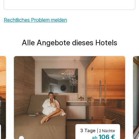
Rechtliches Problem melden
Ausstattung
Zusatznächte
Alle Angebote dieses Hotels
Für 4 Tage
159,08 €
p.P. ab
Maisonettezimmer
2 Erwachsene
3 Tage
| 2 Nächte
106 €
ab