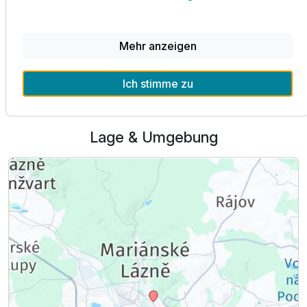
Mehr anzeigen
Alle Infos zum Villa Matylda Marienbad
Ich stimme zu
Ausstattung
Lage & Umgebung
Zusatznächte
Für 4 Tage
159,08 €
p.P. ab
Appartement/s
2 Erwachsene