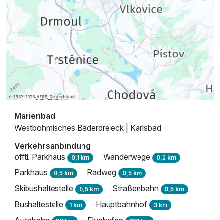
Marienbad
Westböhmisches Bäderdreieck | Karlsbad
Verkehrsanbindung
öfftl. Parkhaus
Wanderwege
0,1 km
0,2 km
Ausstattung
Parkhaus
Radweg
0,5 km
0,5 km
Skibushaltestelle
Straßenbahn
0,5 km
0,5 km
Zusatznächte
Bushaltestelle
Hauptbahnhof
1 km
3 km
Autobahn
Flughafen