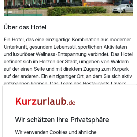
Über das Hotel
Ein Hotel, das eine einzigartige Kombination aus moderner
Unterkunft, gesundem Lebensstil, sportlichen Aktivitäten
Ausstattung
und luxuriöser Wellness-Entspannung verbindet. Das Hotel
befindet sich im Herzen der Stadt, umgeben von Wäldern
Für 5 Tage
206,00 €
p.P. ab
auf der einen Seite und mit direktem Zugang zum Kurpark
auf der anderen. Ein einzigartiger Ort, an dem Sie sich aktiv
entspannen können. Das Team des Restaurants Laver’s
bereitet mediterrane und moderne tschechische Küche zu,
die sich nicht nur bei den Hotelgästen, sondern vor allem
Familienzimmer
bei den Einheimischen schnell zu einem Favoriten
entwickelt hat. Die einzigartige Sonnenterrasse lädt zu
3 Erwachsene und 2 Kinder
Wir schätzen Ihre Privatsphäre
einem Kaffee oder einem guten Wein & Champagner in
einzigartiger Tennisatmosphäre ein.
Wir verwenden Cookies und ähnliche
Den Gästen steht ein Geschäft mit Sportausrüstung zur