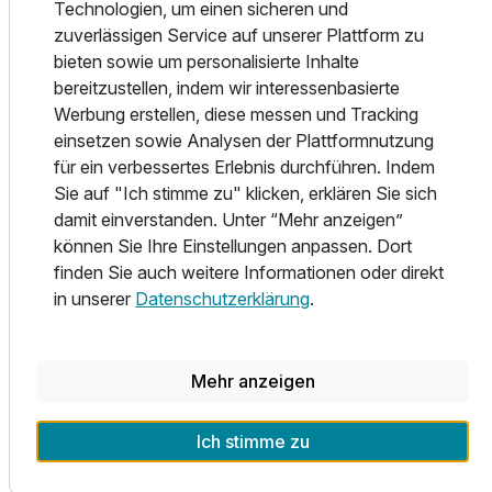
Technologien, um einen sicheren und
Verfügung (Golfschläger, Fahrrad, Skier). Nach einem
zuverlässigen Service auf unserer Plattform zu
aktiven Tag steht das großzügig ausgestattete Spa des
bieten sowie um personalisierte Inhalte
Hotels für Sie bereit, wo Sie sich wie neu geboren fühlen
bereitzustellen, indem wir interessenbasierte
werden. An der Rezeption können Sie natürlich auch
Werbung erstellen, diese messen und Tracking
Eintrittskarten für kulturelle Veranstaltungen oder andere
einsetzen sowie Analysen der Plattformnutzung
Erlebnisse buchen, die Ihren Aufenthalt unvergesslich
für ein verbessertes Erlebnis durchführen. Indem
machen werden.
Sie auf "Ich stimme zu" klicken, erklären Sie sich
Die Tennisplätze, die direkt zur Hotelanlage gehören,
damit einverstanden. Unter “Mehr anzeigen”
bieten die Möglichkeit von Kinderakademien, Privatstunden
können Sie Ihre Einstellungen anpassen. Dort
und offenen Turnieren. Sie werden Ihren Aufenthalt im
finden Sie auch weitere Informationen oder direkt
Queens Hotel zu jeder Zeit des Jahres genießen!
in unserer
Datenschutzerklärung
.
Ausstattung
Für 5 Tage
350,00 €
p.P. ab
Mehr anzeigen
Alle Infos zum Hotel Queens Marienbad
Ich stimme zu