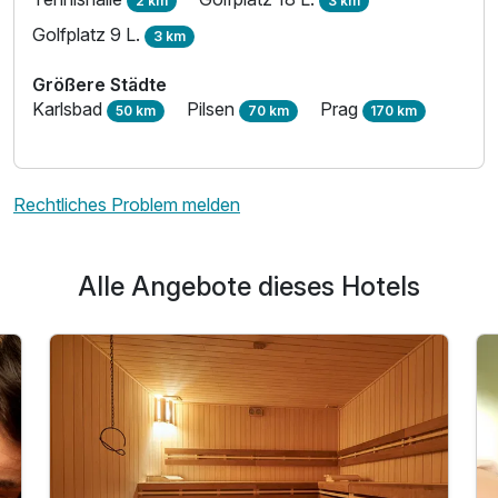
2 km
3 km
Golfplatz 9 L.
3 km
Ausstattung
Größere Städte
Karlsbad
Pilsen
Prag
50 km
70 km
170 km
Für 5 Tage
330,00 €
p.P. ab
Rechtliches Problem melden
Tipi Luxury Suite
Alle Angebote dieses Hotels
2 Erwachsene und 1 Kind