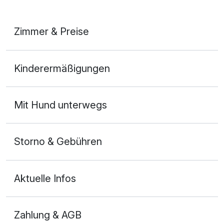
Zimmer & Preise
Doppelzimmer Deluxe
Kinderermäßigungen
2 Erwachsene und 1 Kind
Mit Hund unterwegs
Storno & Gebühren
Aktuelle Infos
Zahlung & AGB