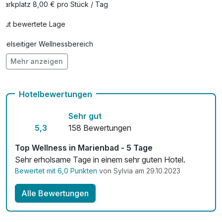
Parkplatz 8,00 € pro Stück / Tag
Gut bewertete Lage
Vielseitiger Wellnessbereich
Mehr anzeigen
Hunde im Hotel erlaubt für 16,00 € pro Stück / Nacht
Auch vegetarische Speisen
Hotelbewertungen
Fahrradverleih
Sehr gut
Kostenloses W-LAN
5,3
158 Bewertungen
Zimmerservice verfügbar
Top Wellness in Marienbad - 5 Tage
Sehr erholsame Tage in einem sehr guten Hotel.
Mit Hotelbar
Bewertet mit 6,0 Punkten
von Sylvia am 29.10.2023
Alle Bewertungen