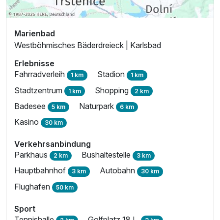
286,00 €
p.P. ab
Marienbad
Westböhmisches Bäderdreieck | Karlsbad
Erlebnisse
Suite/n
Fahrradverleih
Stadion
1 km
1 km
2 Erwachsene und 2 Kinder
Stadtzentrum
Shopping
1 km
2 km
Badesee
Naturpark
5 km
6 km
Kasino
30 km
Verkehrsanbindung
Parkhaus
Bushaltestelle
2 km
3 km
Hauptbahnhof
Autobahn
3 km
30 km
Flughafen
50 km
Sport
Tennishalle
Golfplatz 18 L.