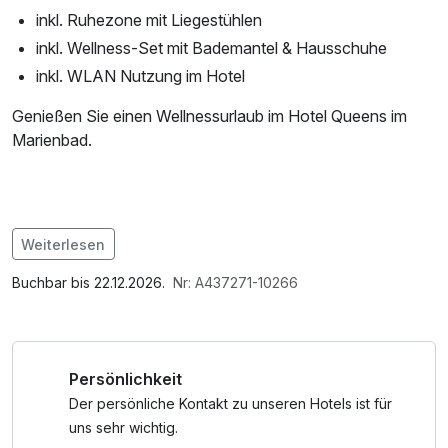
inkl. Ruhezone mit Liegestühlen
inkl. Wellness-Set mit Bademantel & Hausschuhe
inkl. WLAN Nutzung im Hotel
Genießen Sie einen Wellnessurlaub im Hotel Queens im
Marienbad.
Im Angebot enthalten
Weiterlesen
1 Flasche Mineralwasser, Saunatuch, Leihbademantel, W-
LAN Nutzung / Internetnutzung
Buchbar bis 22.12.2026.
Nr: A437271-10266
Persönlichkeit
Der persönliche Kontakt zu unseren Hotels ist für
uns sehr wichtig.