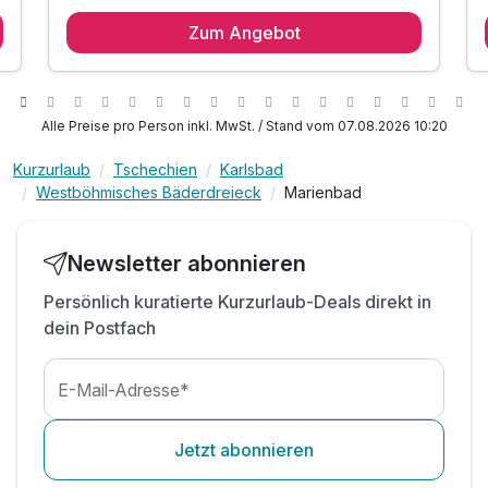
2 Übernachtungen
Zum Angebot
2 x reichhaltiges Frühstück vom Buffet
inkl. Zugang zum Wellness-Center
inkl. Whirlpool, Entspannungsbecken & Eisbad
inkl. finnische Sauna, Dampfsauna & Kneipp-Pfad
Alle Preise pro Person inkl. MwSt. / Stand vom 07.08.2026 10:20
inkl. Eisbrunnen & Erlebnisduschen mit Kühleimer
Kurzurlaub
Tschechien
Karlsbad
inkl. Ruhezone mit Liegestühlen
Westböhmisches Bäderdreieck
Marienbad
inkl. Wellness-Set mit Bademantel & Hausschuhe
inkl. WLAN Nutzung im Hotel
Newsletter abonnieren
Persönlich kuratierte Kurzurlaub-Deals direkt in
dein Postfach
E-Mail-Adresse*
Jetzt abonnieren