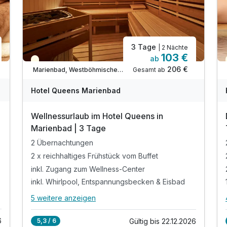
3 Tage
| 2 Nächte
103 €
ab
Teilweise ausgelastet
206 €
Gesamt ab
Marienbad, Westböhmisches Bäderdreieck
Ausstattung
Hotel Queens Marienbad
Wellnessurlaub im Hotel Queens in
Für 5 Tage
410,00 €
p.P. ab
Marienbad | 3 Tage
2 Übernachtungen
2 x reichhaltiges Frühstück vom Buffet
inkl. Zugang zum Wellness-Center
 min*
inkl. Whirlpool, Entspannungsbecken & Eisbad
5 weitere anzeigen
Alle Inklusivleistungen
9 enthalten
6
Gültig bis 22.12.2026
5,3 / 6