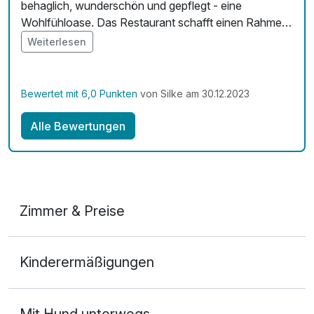
behaglich, wunderschön und gepflegt - eine
Wohlfühloase. Das Restaurant schafft einen Rahmen
für Genuss, sowohl hinsichtlich der Einrichtung als
Weiterlesen
auch der Speisen. Diese sind sowohl sehr
schmackhaft und hochwertig als auch
abwechlungsreich. Vielen Dank für den tollen und
Bewertet mit 6,0 Punkten
von Silke am 30.12.2023
entspannenden Aufenthalt. Wir kommen gerne
wieder.
Alle Bewertungen
Zimmer & Preise
Doppelzimmer
Kinderermäßigungen
2 Erwachsene
Mit Hund unterwegs