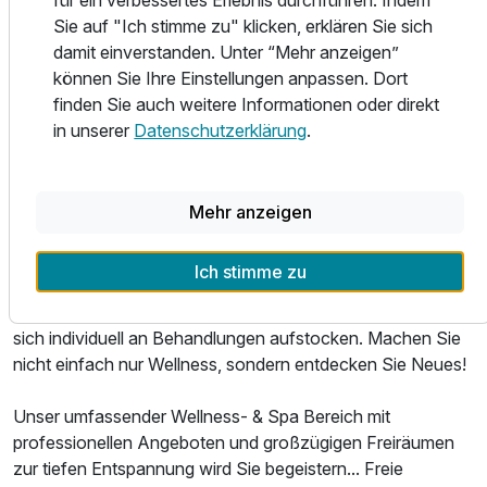
unaufdringlichem, persönlichem Service. Wir lieben das
Sie auf "Ich stimme zu" klicken, erklären Sie sich
Natürliche und Ungekünstelte. Innere Freude und
damit einverstanden. Unter “Mehr anzeigen”
Bereicherung – so ist das Leben im Raitelberg Resort.
können Sie Ihre Einstellungen anpassen. Dort
finden Sie auch weitere Informationen oder direkt
Erleben Sie Wellness völlig neu... mit unseren Wellness-
in unserer
Datenschutzerklärung
.
Angeboten.
Ausstattung
Planen Sie nicht einfach einen Wellness-Urlaub - planen
Mehr anzeigen
Sie Ihren ganz persönlichen und individuell abgestimmten
Zusatznächte
Urlaub.
Ich stimme zu
Dabei bieten eine Vielzahl an Packages eine Grundstruktur
Ihrer Anwendungen und Ihres Zeitplans. Doch diese lassen
Für 3 Tage
274,00 €
p.P. ab
sich individuell an Behandlungen aufstocken. Machen Sie
nicht einfach nur Wellness, sondern entdecken Sie Neues!
Unser umfassender Wellness- & Spa Bereich mit
professionellen Angeboten und großzügigen Freiräumen
zur tiefen Entspannung wird Sie begeistern... Freie