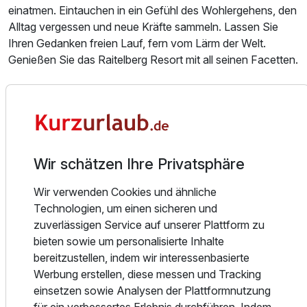
Ausstattung
einatmen. Eintauchen in ein Gefühl des Wohlergehens, den
Alltag vergessen und neue Kräfte sammeln. Lassen Sie
Zusatznächte
Ihren Gedanken freien Lauf, fern vom Lärm der Welt.
Genießen Sie das Raitelberg Resort mit all seinen Facetten.
Für 3 Tage
264,00 €
p.P. ab
Das Raitelberg Resort ist eingebettet in eine faszinierende
Naturlandschaft zum Kraft tanken in einzigartiger ruhiger
Sonnenlage mit Panoramablick auf die umliegenden
Wälder und den Ort Wüstenrot.
Wir schätzen Ihre Privatsphäre
Einzelzimmer
Das Haus besticht durch eine moderne lichtdurchflutete
1 Erwachsenen
Architektur. Ein freies, offenes und vereinfachtes
Wir verwenden Cookies und ähnliche
Lebensgefühl ist uns ein großes Anliegen. Die 70
Technologien, um einen sicheren und
großzügigen und einladenden Zimmer und Suiten bieten
zuverlässigen Service auf unserer Plattform zu
genug Platz zum Leben. Der Turm bereitet ein
bieten sowie um personalisierte Inhalte
atemberaubendes Panorama.
bereitzustellen, indem wir interessenbasierte
Werbung erstellen, diese messen und Tracking
Wir sind ein Familienbetrieb und legen Wert auf
einsetzen sowie Analysen der Plattformnutzung
unkompliziertes und natürliches Ambiente mit
für ein verbessertes Erlebnis durchführen. Indem