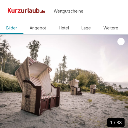
Wertgutscheine
Bilder
Angebot
Hotel
Lage
Weitere
1
1
/
/
38
38