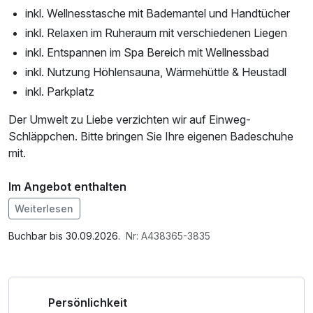
inkl. Wellnesstasche mit Bademantel und Handtücher
inkl. Relaxen im Ruheraum mit verschiedenen Liegen
inkl. Entspannen im Spa Bereich mit Wellnessbad
inkl. Nutzung Höhlensauna, Wärmehüttle & Heustadl
inkl. Parkplatz
Der Umwelt zu Liebe verzichten wir auf Einweg-
Schläppchen. Bitte bringen Sie Ihre eigenen Badeschuhe
mit.
Im Angebot enthalten
1 x Welcome Drink, 1 Flasche Mineralwasser,
Weiterlesen
Saunabenutzung, Saunatuch, Leihbademantel, Parkplatz,
Nutzung des Fitnessbereichs, W-LAN Nutzung /
Buchbar bis 30.09.2026.
Nr: A438365-3835
Internetnutzung, ganztägige Nutzung Wellnessbereich
nach check out, Badetasche mit Bademantel und -tücher
Persönlichkeit