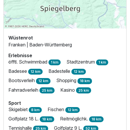
Wüstenrot
Franken | Baden-Württemberg
Erlebnisse
öfftl. Schwimmbad
Stadtzentrum
1 km
1 km
Badesee
Badestelle
12 km
12 km
Bootsverleih
Shopping
12 km
18 km
Fahrradverleih
Kasino
25 km
25 km
Sport
Skigebiet
Fischen
8 km
12 km
Golfplatz 18 L.
Reitmöglichk.
18 km
18 km
Tennishalle
Golfplatz 9 L.
25 km
52 km