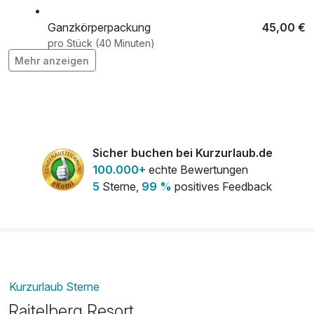
Ganzkörperpackung
45,00 €
pro Stück (40 Minuten)
Mehr anzeigen
Ganzkörperpeeling
35,00 €
pro Stück (20 Minuten)
Romantisch dekoriertes Zimmer
50,00 €
Sicher buchen bei Kurzurlaub.de
pro Aufenthalt
100.000+
echte Bewertungen
5
Sterne,
99 %
positives Feedback
Teilkörpermassage
34,00 €
pro Stück (20 Minuten)
Wohlfühlbad
39,00 €
pro Stück (20 Minuten)
Kurzurlaub Sterne
Raitelberg Resort