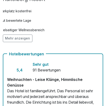
Parkplatz kostenfrei
Gut bewertete Lage
Vielseitiger Wellnessbereich
Mehr anzeigen
Hunde im Hotel erlaubt für 15,00 € pro Stück / Tag
Auch vegetarische Speisen
Hotelbewertungen
Fitnessgeräte stehen bereit
Sehr gut
Kostenloses W-LAN
5,4
91 Bewertungen
Zimmerservice verfügbar
Weihnachten - Leise Klänge, Himmlische
Genüsse
Mit Hotelbar
Das Hotel ist familiengeführt. Das Personal ist sehr
motiviert und jederzeit ansprechbar und überaus
freundlich. Die Einrichtung ist bis ins Detail liebevoll,