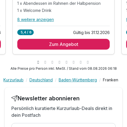
1 x Abendessen im Rahmen der Halbpension
1 x Welcome Drink
8 weitere anzeigen
Alle Inklusivleistungen
12 enthalten
6
Gültig bis 31.12.2026
5,4 / 6
1 Übernachtung
Zum Angebot
1 x reichhaltiges Frühstücksbuffet
1 x Abendessen im Rahmen der Halbpension
1 x Welcome Drink
inkl. Nutzung des Wellnessbereiches
Alle Preise pro Person inkl. MwSt. / Stand vom 08.08.2026 06:18
inkl. Fitnessbereiches
Kurzurlaub
Deutschland
Baden-Württemberg
Franken
inkl. Speisen, Wasser, Snacks an der Snackbar
inkl. Wellnesstasche mit Bademantel und
Handtücher
Newsletter abonnieren
inkl. Relaxen im Ruheraum mit verschiedenen
Liegen
Persönlich kuratierte Kurzurlaub-Deals direkt in
dein Postfach
inkl. Entspannen im Spa Bereich mit Wellnessbad
inkl. Nutzung Höhlensauna, Wärmehüttle &