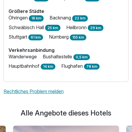
Größere Städte
Öhringen
Backnang
18 km
22 km
Schwäbisch Hall
Heilbronn
25 km
29 km
Stuttgart
Nürnberg
61 km
155 km
Verkehrsanbindung
Wanderwege
Bushaltestelle
0,5 km
Hauptbahnhof
Flughafen
14 km
78 km
Rechtliches Problem melden
Alle Angebote dieses Hotels