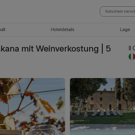
Gutschein vers
halt
Hotel
details
Lage
skana mit Weinverkostung | 5
Il