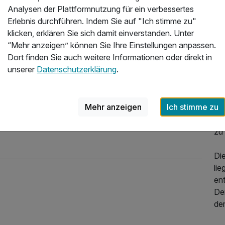
Analysen der Plattformnutzung für ein verbessertes
ko
Erlebnis durchführen. Indem Sie auf "Ich stimme zu"
Ha
klicken, erklären Sie sich damit einverstanden. Unter
“Mehr anzeigen” können Sie Ihre Einstellungen anpassen.
Am
Dort finden Sie auch weitere Informationen oder direkt in
it
unserer
Datenschutzerklärung
.
Mit
397,00 €
p.P. ab
Lan
Mehr anzeigen
Ich stimme zu
Ca
Eb
zu
Di
li
ent
De
der
472,00 €