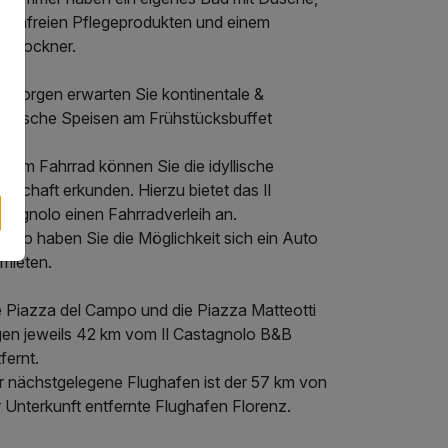
stenfreien Pflegeprodukten und einem
artrockner.
 Morgen erwarten Sie kontinentale &
alienische Speisen am Frühstücksbuffet
 dem Fahrrad können Sie die idyllische
dschaft erkunden. Hierzu bietet das Il
stagnolo einen Fahrradverleih an.
enso haben Sie die Möglichkeit sich ein Auto
 mieten.
e Piazza del Campo und die Piazza Matteotti
egen jeweils 42 km vom Il Castagnolo B&B
fernt.
r nächstgelegene Flughafen ist der 57 km von
 Unterkunft entfernte Flughafen Florenz.