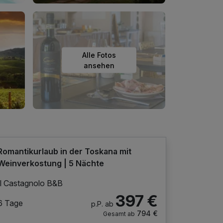
Alle Fotos
ansehen
Romantikurlaub in der Toskana mit
Weinverkostung | 5 Nächte
Il Castagnolo B&B
397 €
6 Tage
p.P. ab
794 €
Gesamt ab