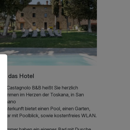
er das Hotel
 Il Castagnolo B&B heißt Sie herzlich
llkommen im Herzen der Toskana, in San
mignano
 Unterkunft bietet einen Pool, einen Garten,
ne Bar mit Poolblick, sowie kostenfreies WLAN.
le Zimmer haben ein eigenes Bad mit Dusche,