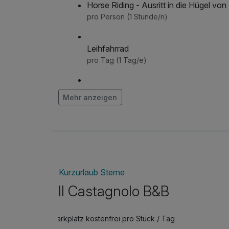
Horse Riding - Ausritt in die Hügel vo
pro Person (1 Stunde/n)
Leihfahrrad
pro Tag (1 Tag/e)
Picknickkorb für 2 Personen
Mehr anzeigen
pro Stück (1 Tag/e)
Wine Tasting
pro Aufenthalt (1 Stunde/n)
Kurzurlaub Sterne
Il Castagnolo B&B
Parkplatz kostenfrei pro Stück / Tag