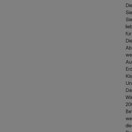
Di
Sie
Si
19,90 €
li
für
439,50 €
p.P. ab
Die
 – Nacken )
45,00 €
Abe
we
Au
Er
Ki
Un
Das
Wi
20
Bet
we
die