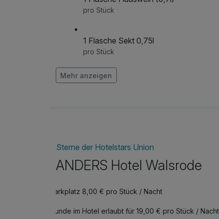
pro Stück
1 Flasche Sekt 0,75l
pro Stück
Mehr anzeigen
3-Gang-Candle-Light-Dinner
pro Person
Baby-Reisebett
pro Stück (1 Nacht)
Sterne der Hotelstars Union
ANDERS Hotel Walsrode
Blumenstrauß nach Ihrer Wahl
pro Stück
Parkplatz 8,00 € pro Stück / Nacht
Cocktail und romantisches Dinner
Hunde im Hotel erlaubt für 19,00 € pro Stück / Nacht
pro Person