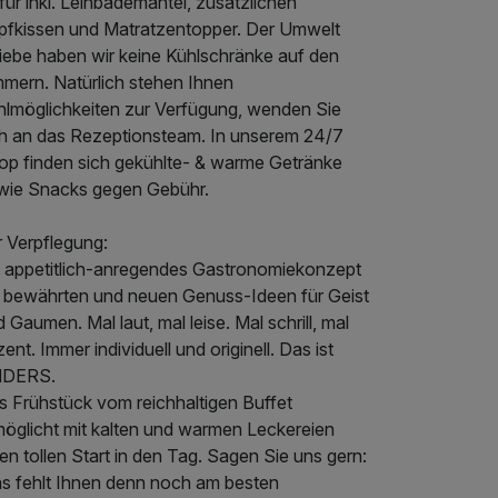
ür inkl. Leihbademantel, zusätzlichen
pfkissen und Matratzentopper. Der Umwelt
liebe haben wir keine Kühlschränke auf den
mmern. Natürlich stehen Ihnen
hlmöglichkeiten zur Verfügung, wenden Sie
ch an das Rezeptionsteam. In unserem 24/7
op finden sich gekühlte- & warme Getränke
wie Snacks gegen Gebühr.
r Verpflegung:
n appetitlich-anregendes Gastronomiekonzept
t bewährten und neuen Genuss-Ideen für Geist
 Gaumen. Mal laut, mal leise. Mal schrill, mal
ent. Immer individuell und originell. Das ist
DERS.
s Frühstück vom reichhaltigen Buffet
möglicht mit kalten und warmen Leckereien
en tollen Start in den Tag. Sagen Sie uns gern:
s fehlt Ihnen denn noch am besten