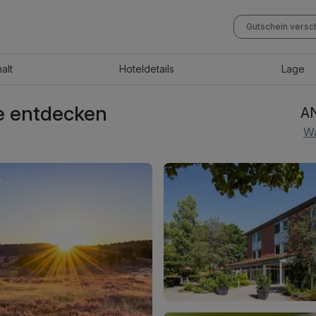
Gutschein vers
halt
Hotel
details
Lage
e entdecken
AN
Wa