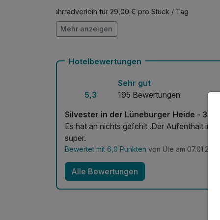
Fahrradverleih für 29,00 € pro Stück / Tag
Mehr anzeigen
Eintritt in den Heide Park Soltau (ab 9
Zimmerservice verfügbar
pro Stück (1 Tag/e)
Hotelbewertungen
Eintritt in den Heide Park Soltau (Erw
Sehr gut
pro Aufenthalt (1 Tag/e)
5,3
195 Bewertungen
Eintritt in den Serengeti-Park (Erwach
Silvester in der Lüneburger Heide - 3 N
pro Stück (1 Tag/e)
Es hat an nichts gefehlt .Der Aufenthalt in 
super.
Bewertet mit 6,0 Punkten
von Ute am 07.01.202
Eintritt in den Serengeti-Park (Kinder 3
pro Stück (1 Tag/e)
Alle Bewertungen
Eintritt in den Serengeti-Park (Kinder 7
pro Stück (1 Tag/e)