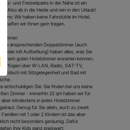
ebnis- und Freizeitparks in der Nähe ist ein
s. Also ab in die Heide und rein in den Urlaub!
igens: Wir haben keine Fahrstühle im Hotel,
ür helfen wir Ihnen gern tragen.
e Zimmer:
sere ansprechenden Doppelzimmer (auch
ein oder mit Aufbettung) haben alles, was Sie
n einem guten Hotelzimmer erwarten können.
e verfügen über W-LAN, Radio, SAT-TV,
reibtisch mit Sitzgelegenheit und Bad mit
sche.
te entschuldigen Sie: Sie finden bei uns keine
oßen Zimmer - immerhin 22 qm haben wir für
e aber mindestens in jedes Hotelzimmer
gebaut. Genug für Sie allein, auch zu zweit.
 Familien mit 1 oder 2 Kindern ist das aber
klich nicht besonders geräumig. Dafür
lafen Ihre Kids ganz preiswert.