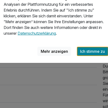
Erl
Analysen der Plattformnutzung für ein verbessertes
Mus
ene)
32,90 €
Erlebnis durchführen. Indem Sie auf "Ich stimme zu"
Übr
klicken, erklären Sie sich damit einverstanden. Unter
daf
“Mehr anzeigen” können Sie Ihre Einstellungen anpassen.
Dort finden Sie auch weitere Informationen oder direkt in
12)
24,90 €
Di
unserer
Datenschutzerklärung
.
Un
all
vo
79,00 €
Mehr anzeigen
Ich stimme zu
Si
Sch
Du
hale
19,00 €
Bit
gr
Si
ein
22,90 €
Für
wir
6,50 €
sch