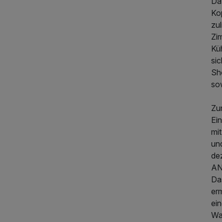
Daf
Ko
zu
Zi
Kü
si
Sh
so
Zu
Ei
mi
474,50 €
p.P. ab
und
dez
AN
Da
er
ein
Wa