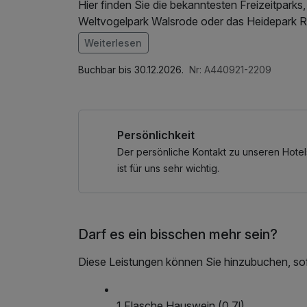
Hier finden Sie die bekanntesten Freizeitparks
Weltvogelpark Walsrode oder das Heidepark R
mittendrin! Aber auch im Winter ist Walsrode e
Weiterlesen
Celler (45 km) oder Lüneburg (75 km) oder B
Im Angebot enthalten
mit wundervollen Naturerlebnissen ab.
W-LAN Nutzung / Internetnutzung, Nutzung Öffe
Buchbar bis 30.12.2026.
Nr: A440921-2209
go, Tageszeitung
Ein tolles à la carte Angebot erwartet Sie in
auch eine Halbpension dazu buchen. Direkt g
Persönlichkeit
Küchen- und Serviceteam hin und wieder einen 
auf Ihre Vorlieben an und reservieren Ihnen -a
Der persönliche Kontakt zu unseren Hotel
ist für uns sehr wichtig.
Darf es ein bisschen mehr sein?
Diese Leistungen können Sie hinzubuchen, sofe
1 Flasche Hauswein (0,7l)