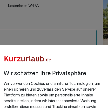
Kostenloses W-LAN
0cm)
47,00 €
Mit Hotelbar
achsene)
47,00 €
Üb
sene)
49,50 €
ächte mit Dinner & Musik
Anders Hotel war sehr gut die Silvester Party war
Üb
das
Wir schätzen Ihre Privatsphäre
6
Se
-6)
34,50 €
er
Wir verwenden Cookies und ähnliche Technologien, um
He
einen sicheren und zuverlässigen Service auf unserer
Un
Plattform zu bieten sowie um personalisierte Inhalte
-12)
39,50 €
Eg
bereitzustellen, indem wir interessenbasierte Werbung
He
erstellen, diese messen und Tracking einsetzen sowie