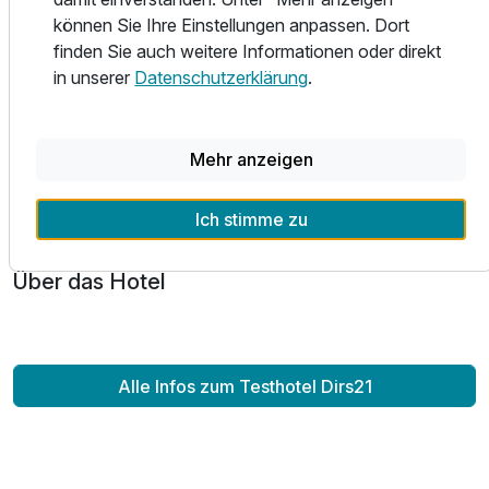
können Sie Ihre Einstellungen anpassen. Dort
finden Sie auch weitere Informationen oder direkt
in unserer
Datenschutzerklärung
.
Einzelzimmer
1 Erwachsenen und 1 Kind
Mehr anzeigen
Ausstattung
Ich stimme zu
Zusatznächte
Über das Hotel
Für 3 Tage
4.810,00 €
p.P. ab
Alle Infos zum Testhotel Dirs21