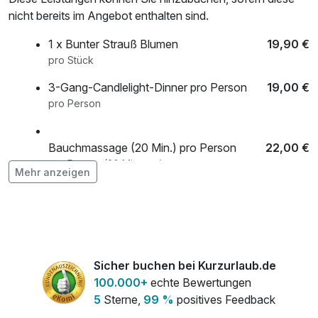
nicht bereits im Angebot enthalten sind.
1 x Bunter Strauß Blumen
19,90 €
pro Stück
3-Gang-Candlelight-Dinner pro Person
19,00 €
pro Person
Bauchmassage (20 Min.) pro Person
22,00 €
pro Person (20 Minuten)
Mehr anzeigen
Eintrittskarten Schlossführung (2 Std.) pro
3,00 €
Person
pro Person (2 Stunde/n)
Sicher buchen bei Kurzurlaub.de
Obstkorb pro Zimmer
10,00 €
100.000+
echte Bewertungen
pro Zimmer
5
Sterne,
99 %
positives Feedback