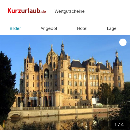
Wertgutscheine
Bilder
Angebot
Hotel
Lage
1
1
/
/
4
4