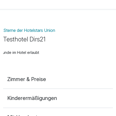
Sterne der Hotelstars Union
Testhotel Dirs21
Hunde im Hotel erlaubt
Zimmer & Preise
Doppelzimmer
Kinderermäßigungen
2 Erwachsene und 1 Kind
Ausstattung