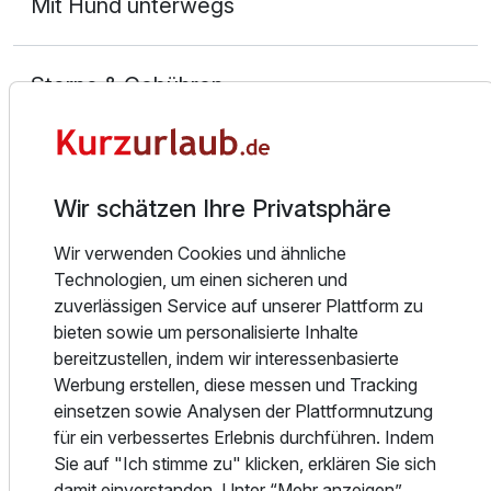
Mit Hund unterwegs
Zusatznächte
Storno & Gebühren
Für 3 Tage
4.815,00 €
p.P. ab
Zahlung & AGB
Wir schätzen Ihre Privatsphäre
Wir verwenden Cookies und ähnliche
Doppelzimmer Komfort
Technologien, um einen sicheren und
2 Erwachsene und 2 Kinder
zuverlässigen Service auf unserer Plattform zu
Check-in ab 15 Uhr
Check-out bis 11 Uhr
bieten sowie um personalisierte Inhalte
Ausstattung
bereitzustellen, indem wir interessenbasierte
Werbung erstellen, diese messen und Tracking
Zusatznächte
einsetzen sowie Analysen der Plattformnutzung
für ein verbessertes Erlebnis durchführen. Indem
Sie auf "Ich stimme zu" klicken, erklären Sie sich
Für 3 Tage
4.820,00 €
p.P. ab
damit einverstanden. Unter “Mehr anzeigen”