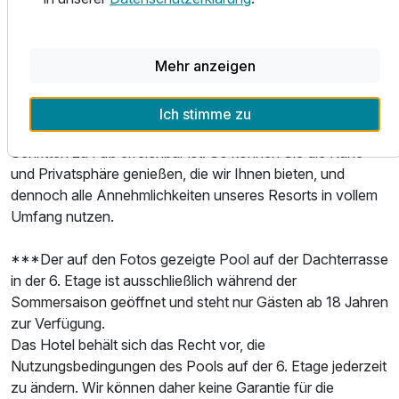
Wichtig zu wissen: Unser Hotel besteht aus zwei
Gebäuden. Im Hauptgebäude befinden sich die Rezeption,
Mehr anzeigen
das Restaurant sowie die exklusiven Junior Suiten, die
einen besonders hohen Komfort bieten. Alle Gäste, die ein
Ausstattung
Standardzimmer gebucht haben, wohnen im zweiten
Ich stimme zu
Gebäude, das etwa 30 Meter entfernt liegt und in wenigen
Für 8 Tage
406,00 €
Schritten zu Fuß erreichbar ist. So können Sie die Ruhe
p.P. ab
und Privatsphäre genießen, die wir Ihnen bieten, und
dennoch alle Annehmlichkeiten unseres Resorts in vollem
Umfang nutzen.
***Der auf den Fotos gezeigte Pool auf der Dachterrasse
in der 6. Etage ist ausschließlich während der
Sommersaison geöffnet und steht nur Gästen ab 18 Jahren
zur Verfügung.
Das Hotel behält sich das Recht vor, die
Nutzungsbedingungen des Pools auf der 6. Etage jederzeit
zu ändern. Wir können daher keine Garantie für die