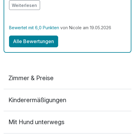
Hund und es waren auch viele im Hotel aber es war
Weiterlesen
alles sauber... wir kommen auf jedenfall wieder und
hoffen das es dann wieder so ein toller Aufenthalt
wird... Danke an das ganze Team
Bewertet mit 6,0 Punkten
von Nicole am 19.05.2026
Alle Bewertungen
Zimmer & Preise
Appartement Premium
Kinderermäßigungen
2 Erwachsene und 3 Kinder
Mit Hund unterwegs