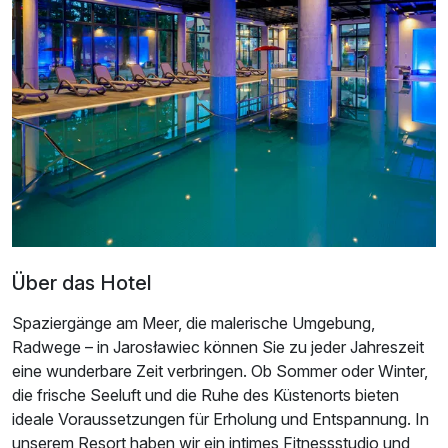
Juniorsuite Meerblick
2 Erwachsene und 2 Kinder
Über das Hotel
Spaziergänge am Meer, die malerische Umgebung,
Radwege – in Jarosławiec können Sie zu jeder Jahreszeit
eine wunderbare Zeit verbringen. Ob Sommer oder Winter,
die frische Seeluft und die Ruhe des Küstenorts bieten
Ausstattung
ideale Voraussetzungen für Erholung und Entspannung. In
unserem Resort haben wir ein intimes Fitnessstudio und