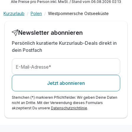
Alle Preise pro Person inkl. MwSt. / Stand vom 06.08.2026 02:13
inkl. Leihbademantel
Kurzurlaub
Polen
Westpommersche Ostseeküste
inkl. Wellnessbereich: Sauna, Salzgrotte, Jacuzzi
inkl. Fitnessbereich
inkl. WLAN Nutzung im Hotel
Newsletter abonnieren
Persönlich kuratierte Kurzurlaub-Deals direkt in
dein Postfach
E-Mail-Adresse*
Jetzt abonnieren
Sternchen (*) markieren Pflichtfelder. Wir geben Deine Daten
nicht an Dritte. Mit der Verwendung dieses Formulars
akzeptierst Du unsere
Datenschutzrichtlinie
.