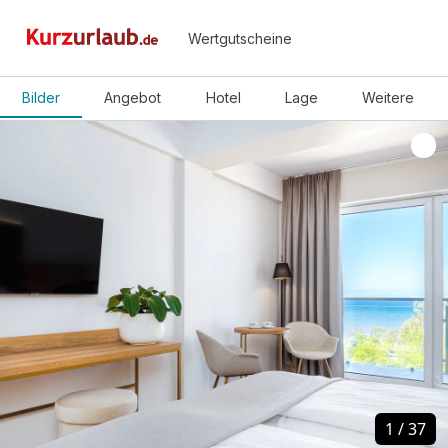
Wertgutscheine
Bilder
Angebot
Hotel
Lage
Weitere
1
1
/
/
37
37