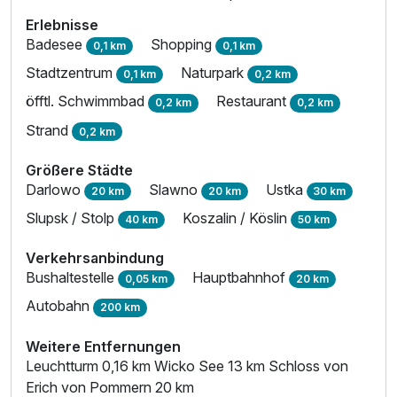
Erlebnisse
Badesee
Shopping
0,1 km
0,1 km
Stadtzentrum
Naturpark
0,1 km
0,2 km
öfftl. Schwimmbad
Restaurant
0,2 km
0,2 km
Strand
0,2 km
Größere Städte
Darlowo
Slawno
Ustka
20 km
20 km
30 km
Slupsk / Stolp
Koszalin / Köslin
40 km
50 km
Verkehrsanbindung
Bushaltestelle
Hauptbahnhof
0,05 km
20 km
Autobahn
200 km
Weitere Entfernungen
Leuchtturm 0,16 km Wicko See 13 km Schloss von
Erich von Pommern 20 km