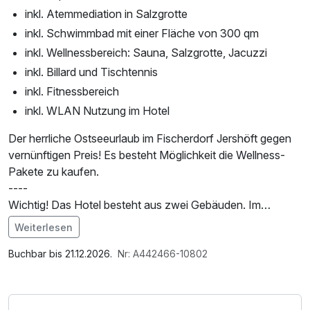
inkl. Atemmediation in Salzgrotte
inkl. Schwimmbad mit einer Fläche von 300 qm
inkl. Wellnessbereich: Sauna, Salzgrotte, Jacuzzi
inkl. Billard und Tischtennis
inkl. Fitnessbereich
inkl. WLAN Nutzung im Hotel
Der herrliche Ostseeurlaub im Fischerdorf Jershöft gegen
vernünftigen Preis! Es besteht Möglichkeit die Wellness-
Pakete zu kaufen.
----
Wichtig! Das Hotel besteht aus zwei Gebäuden. Im
Hauptgebäude befinden sich die Rezeption, das
Weiterlesen
Restaurant und die Junior Suiten. Alle Gäste die ein
Im Angebot enthalten
Standard Zimmer gebucht haben, wohnen im zweit
1 Flasche Mineralwasser, Saunabenutzung, Saunatuch,
Buchbar bis 21.12.2026.
Nr: A442466-10802
Gebäude, ca. 30 Meter zu Fuß entfernt.
Leihbademantel, Nutzung des Fitnessbereichs, Nutzung
----
des Wellnessbereichs, W-LAN Nutzung / Internetnutzung,
Ihre gebuchten Pakete werden beim Check-in am
kostenfreier Kaffee/Tee im Zimmer