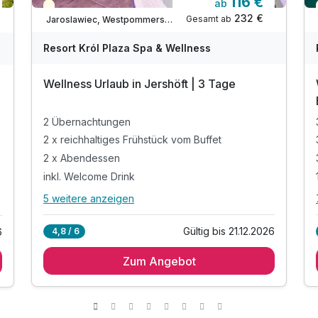
116 €
ab
Teilweise ausgelastet
232 €
Gesamt ab
Jaroslawiec, Westpommersche Ostseeküste
Resort Król Plaza Spa & Wellness
Wellness Urlaub in Jershöft | 3 Tage
2 Übernachtungen
2 x reichhaltiges Frühstück vom Buffet
2 x Abendessen
inkl. Welcome Drink
5 weitere anzeigen
Alle Inklusivleistungen
9 enthalten
Gültig bis 21.12.2026
4,8 / 6
6
2 Übernachtungen
Zum Angebot
2 x reichhaltiges Frühstück vom Buffet
2 x Abendessen
inkl. Welcome Drink
inkl. Schwimmbad