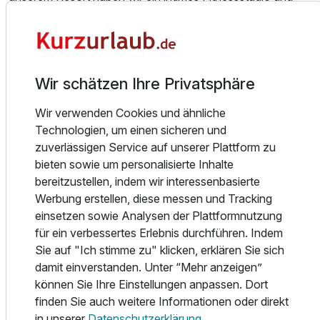
einen modernen Poolkomplex für diejenigen vorbereitet,
Für 8 Tage
490,00 €
p.P. ab
die Wert auf ihre Gesundheit und Fitness legen. Wer jedoch
mehr Entspannung und Ruhe sucht, wird im einzigartigen
Wellnessbereich fündig, wo Körper und Geist in Einklang
Wir schätzen Ihre Privatsphäre
gebracht werden. Erleben Sie tiefenwirksame Massagen,
revitalisierende Saunagänge und eine entspannte
Juniorsuite/n
Wir verwenden Cookies und ähnliche
Atmosphäre, die Ihnen hilft, den Stress des Alltags hinter
2 Erwachsene und 2 Kinder
Technologien, um einen sicheren und
sich zu lassen. Spüren Sie den Rausch der Endorphine und
zuverlässigen Service auf unserer Plattform zu
tanken Sie neue Energie.
bieten sowie um personalisierte Inhalte
bereitzustellen, indem wir interessenbasierte
Am Abend können Sie auf unserer Terrasse mit
Werbung erstellen, diese messen und Tracking
atemberaubendem Meerblick die Ostsee bewundern,
einsetzen sowie Analysen der Plattformnutzung
während Sie ein Glas Bier aus unserer hauseigenen
für ein verbessertes Erlebnis durchführen. Indem
Brauerei Albrecht genießen. Für Bierliebhaber bieten wir
Sie auf "Ich stimme zu" klicken, erklären Sie sich
auch die Möglichkeit, unsere Brauerei zu besichtigen, bei
damit einverstanden. Unter “Mehr anzeigen”
der Sie Einblicke in den Brauprozess erhalten und
können Sie Ihre Einstellungen anpassen. Dort
verschiedene, eigens hergestellte Biersorten verkosten
finden Sie auch weitere Informationen oder direkt
können.
in unserer
Datenschutzerklärung
.