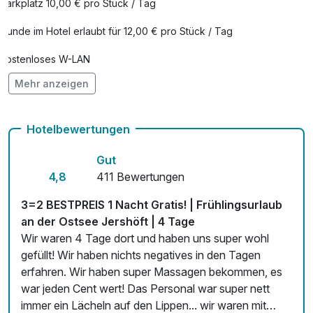
Parkplatz 10,00 € pro Stück / Tag
Hunde im Hotel erlaubt für 12,00 € pro Stück / Tag
Kostenloses W-LAN
Mehr anzeigen
Zimmerservice verfügbar
Mit Hotelbar
Hotelbewertungen
Gut
4,8
411 Bewertungen
3=2 BESTPREIS 1 Nacht Gratis! | Frühlingsurlaub
an der Ostsee Jershöft | 4 Tage
Wir waren 4 Tage dort und haben uns super wohl
gefüllt! Wir haben nichts negatives in den Tagen
erfahren. Wir haben super Massagen bekommen, es
war jeden Cent wert! Das Personal war super nett
immer ein Lächeln auf den Lippen... wir waren mit