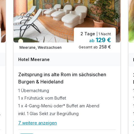
2 Tage
| 1 Nacht
Juniorsuite/n B
129 €
ab
Teilweise ausgelastet
1 Erwachsenen und 1 Kind
258 €
Gesamt ab
Meerane, Westsachsen
Hotel Meerane
Zeitsprung ins alte Rom im sächsischen
Burgen & Heideland
1 Übernachtung
1 x Frühstück vom Buffet
uffet
1 x 4-Gang-Menü oder* Buffet am Abend
ü oder* Buffet
inkl. 1 Glas Sekt zur Begrüßung
7 weitere anzeigen
Alle Inklusivleistungen
11 enthalten