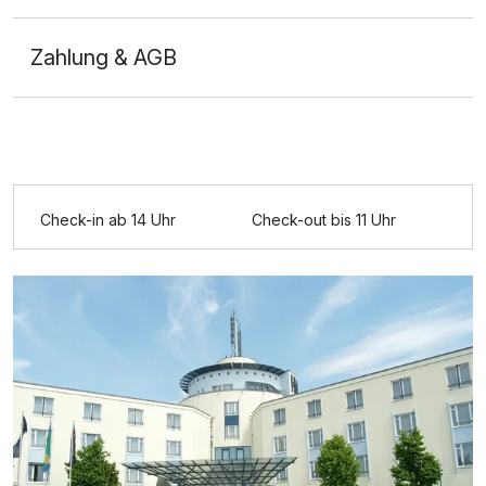
Zahlung & AGB
Ausstattung
Check-in ab 14 Uhr
Check-out bis 11 Uhr
Zusatznächte
Für 4 Tage
275,00 €
p.P. ab
Doppelzimmer B
1 Erwachsenen und 1 Kind