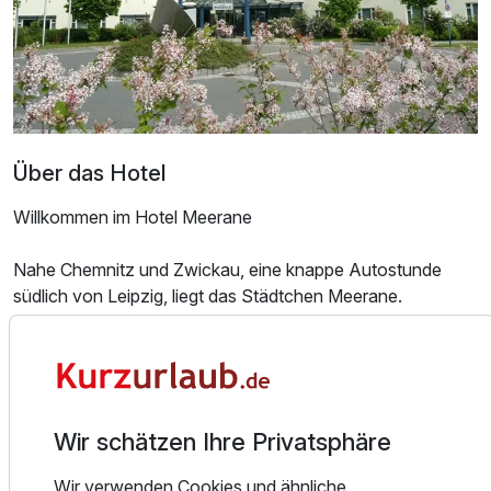
Über das Hotel
Willkommen im Hotel Meerane
Nahe Chemnitz und Zwickau, eine knappe Autostunde
südlich von Leipzig, liegt das Städtchen Meerane.
Seine günstige Lage - einerseits zu den Industriestädten
der Region, andererseits am Rande des sächsischen
Burgenlandes, nahe den bekannten Ausflugszielen in
Thüringen und im Erzgebirge - macht das Tagungs- und
Wir schätzen Ihre Privatsphäre
Freizeithotel mit seinen 135 Zimmern und Suiten besonders
attraktiv.
Wir verwenden Cookies und ähnliche