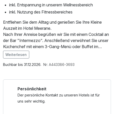
inkl. Entspannung in unserem Wellnessbereich
inkl. Nutzung des Fitnessbereiches
Entfliehen Sie dem Alltag und genießen Sie Ihre Kleine
Auszeit im Hotel Meerane.
Nach Ihrer Anreise begrüßen wir Sie mit einem Cocktail an
der Bar "Intermezzo". Anschließend verwöhnet Sie unser
Küchenchef mit einem 3-Gang-Menü oder Buffet im
Restaurant "Buffet". In der Saunalandschaft "Thermarivm"
Weiterlesen
können Sie nach Herzenslust entspannen und sich
Im Angebot enthalten
verwöhnen lassen.
Parkplatz, Nutzung des Fitnessbereichs, W-LAN Nutzung /
Buchbar bis 31.12.2026.
Nr: A443386-3693
Ob zum Abendessen ein Buffet oder ein Menü gereicht
Internetnutzung
wird, entscheidet der Küchenchef kurzfristig in
Abhängigkeit von der Gesamtauslastung. Bitte beachten
Persönlichkeit
Sie, dass das Abendessen sonntags immer im
benachbarten Restaurant Mandarin stattfindet. Am
Der persönliche Kontakt zu unseren Hotels ist für
Abreisetag können Sie Ihr Zimmer und den
uns sehr wichtig.
Wellnessbereich bis 15:00 Uhr nutzen.