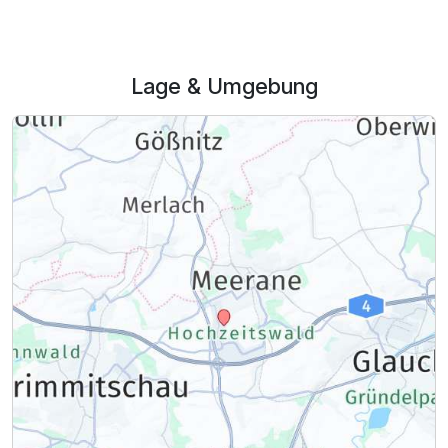
Zusatznächte
Für 4 Tage
310,00 €
p.P. ab
Lage & Umgebung
Doppelzimmer Komfort B
1 Erwachsenen und 1 Kind