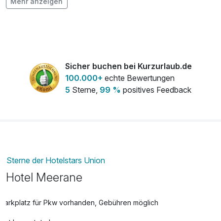
Mehr anzeigen
pro Stück
Rückenmassage
57,00 €
pro Person (30 Minuten)
Sicher buchen bei Kurzurlaub.de
Saunanutzung am Verlängerungstag im
10,00 €
100.000+
echte Bewertungen
Rahmen der Öffnungszeiten
5
Sterne,
99 %
positives Feedback
pro Person (1 Tag/e)
Tiefgarage
12,00 €
pro Tag (1 Tag/e)
Whirlpool
8,00 €
Sterne der Hotelstars Union
pro Stück
Hotel Meerane
Parkplatz für Pkw vorhanden, Gebühren möglich