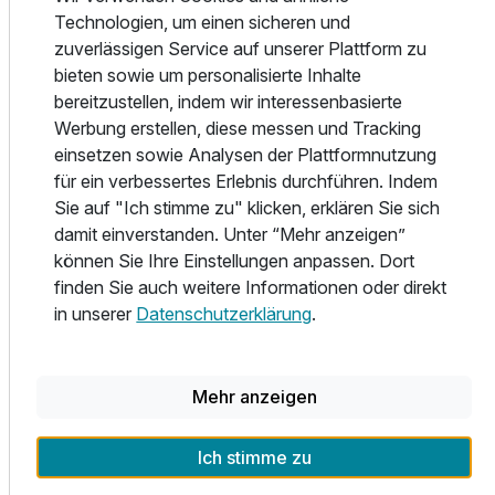
Technologien, um einen sicheren und
Während des Abends wählen Sie aus den frischen
zuverlässigen Service auf unserer Plattform zu
Spezialitäten der regionalen Küche oder aus der Vielfalt
bieten sowie um personalisierte Inhalte
internationaler Köstlichkeiten im anspruchsvollen,
bereitzustellen, indem wir interessenbasierte
gemütlichem Restaurant Ambiente mit seinen 40 Plätzen.
Werbung erstellen, diese messen und Tracking
Geselliger Mittelpunkt des Hotels ist die Bar Intermezzo. Ob
einsetzen sowie Analysen der Plattformnutzung
Sie den Abend mit einem klassischen Cocktail oder
für ein verbessertes Erlebnis durchführen. Indem
anregenden Aperitif beginnen, den Tag mit einem frisch
Sie auf "Ich stimme zu" klicken, erklären Sie sich
Ausstattung
gezapften Bier oder mit einem Glas Wein ausklingen lassen
damit einverstanden. Unter “Mehr anzeigen”
- hier trifft man sich gern.
können Sie Ihre Einstellungen anpassen. Dort
Zusatznächte
finden Sie auch weitere Informationen oder direkt
Öffnungszeiten Restaurant:
in unserer
Datenschutzerklärung
.
Montag - Samstag:17:30 Uhr - 22:00 Uhr (Küchenschluss:
Für 4 Tage
369,00 €
p.P. ab
21:00 Uhr)
Wir möchten Sie darüber informieren, dass unser
Mehr anzeigen
Restaurant und die Bar immer sonntags Ruhetag hat. Das
Abendessen für unsere Halbpensionsgäste findet an
Ich stimme zu
diesem Tag in unserem Nachbarrestaurant „Mandarin“
Doppelzimmer Komfort A
statt.