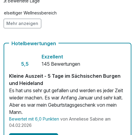
Gut bewertete Lage
Vielseitiger Wellnessbereich
Mehr anzeigen
Hunde im Hotel nicht erlaubt
Auch vegetarische Speisen
Hotelbewertungen
kostenfreie Leihfahrräder
Exzellent
Fitnessgeräte stehen bereit
5,5
145 Bewertungen
Kostenloses W-LAN
Kleine Auszeit - 5 Tage im Sächsischen Burgen
und Heideland
Zimmerservice verfügbar
Es hat uns sehr gut gefallen und werden es jeder Zeit
wieder machen. Es war Anfang Januar und sehr kalt.
Mit Hotelbar
Aber es war mein Geburtstagsgeschenk von mein
Mann.
Bewertet mit 6,0 Punkten
von Anneliese Sabine am
04.02.2026