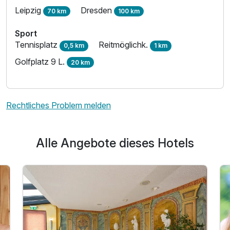
Leipzig
Dresden
70 km
100 km
Sport
Tennisplatz
Reitmöglichk.
0,5 km
1 km
Golfplatz 9 L.
20 km
Rechtliches Problem melden
Alle Angebote dieses Hotels
Ausstattung
Zusatznächte
Für 4 Tage
365,00 €
p.P. ab