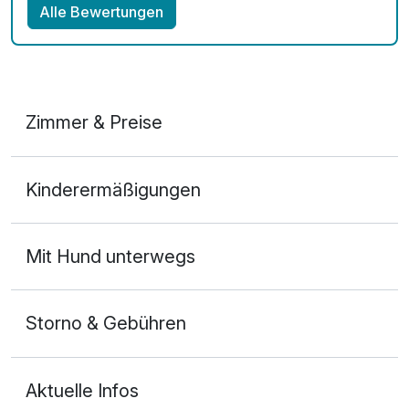
Alle Bewertungen
Zimmer & Preise
Doppelzimmer A
Kinderermäßigungen
2 Erwachsene und 1 Kind
Mit Hund unterwegs
Storno & Gebühren
Aktuelle Infos