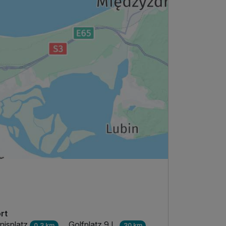
rt
nisplatz
Golfplatz 9 L.
0,3 km
30 km