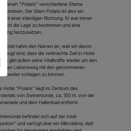
n Namen "Polaris" verschiedene Sterne
enommen. Der Stern Polaris ist also ein
mbol einer ständigen Richtung. Er war immer
ilflich die Lage zu bestimmen und eine
chtung festzusetzen.
s Hotel nahm den Namen an, weil wir davon
rzeugt sind, dass die verbrachte Zeit in Hotel
aris gibt jedem seine Vitalkräfte wieder um den
dlichen Lebensweg mit den genommenen
elen weiter schlagen zu können.
 Hotel "Polaris" liegt im Zentrum des
rviertels von Swinemünde, ca. 150 m. von der
omenade und dem Hallenbad entfernt.
inemünde befindet sich auf der Insel
sedom" und verfügt über ein Mikroklima, daß
sonders für Herzkranke empfehlen wird.