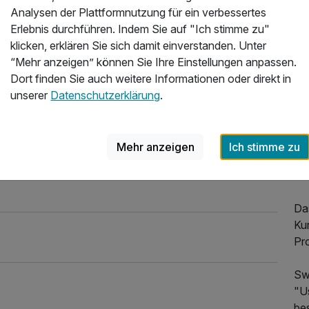
de
Analysen der Plattformnutzung für ein verbessertes
ang
Erlebnis durchführen. Indem Sie auf "Ich stimme zu"
Sy
klicken, erklären Sie sich damit einverstanden. Unter
beh
“Mehr anzeigen” können Sie Ihre Einstellungen anpassen.
Ri
Dort finden Sie auch weitere Informationen oder direkt in
unserer
Datenschutzerklärung
.
Da
übe
Pol
Mehr anzeigen
Ich stimme zu
er
Zi
Das
Ku
Pr
Sw
"U
be