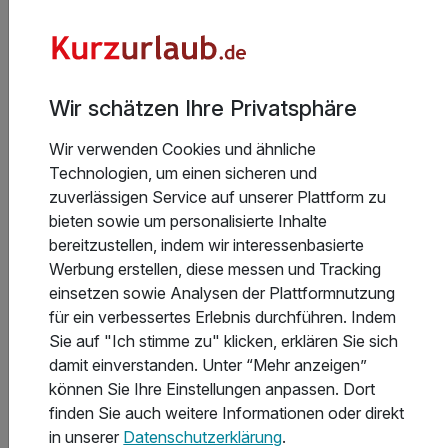
Allgemeine Geschäftsbedingungen
Wir schätzen Ihre Privatsphäre
Wir verwenden Cookies und ähnliche
Aktuelle Infos des Hotels
Technologien, um einen sicheren und
zuverlässigen Service auf unserer Plattform zu
Alle Mahlzeiten werden in der Residenz
bieten sowie um personalisierte Inhalte
Kaisergarten 2 oder im Hauptgebäude serviert. Die
bereitzustellen, indem wir interessenbasierte
Kuranwendungsabteilung befinden sich im 50 Meter
Werbung erstellen, diese messen und Tracking
entfernten Hauptgebäude. Alle zusätzlichen
einsetzen sowie Analysen der Plattformnutzung
Leistungen wie z.B. Tanzabend, Filmabend, Live-
für ein verbessertes Erlebnis durchführen. Indem
Konzerte usw. finden auch im Hauptgebäude statt.
Weiterlesen
Sie auf "Ich stimme zu" klicken, erklären Sie sich
damit einverstanden. Unter “Mehr anzeigen”
Für Leistungen, die vor Ort im Hotel mit Karte
können Sie Ihre Einstellungen anpassen. Dort
gezahlt werden, wählen Sie am Kartengerät
finden Sie auch weitere Informationen oder direkt
unbedingt die Zahlung in PLN aus. Bei Auswahl der
in unserer
Datenschutzerklärung
.
Hoteladresse
Zahlung in EUR können durch die Umrechnung