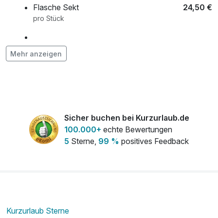
Flasche Sekt
24,50 €
pro Stück
Halbpension Erwachsene ab 18 Jahren
34,00 €
Mehr anzeigen
(bitte pro Tag buchen)
pro Person (1 Tag/e)
Halbpension Kinder 12-17 Jahre (bitte pro
25,00 €
Tag buchen)
Sicher buchen bei Kurzurlaub.de
pro Person (1 Tag/e)
100.000+
echte Bewertungen
5
Sterne,
99 %
positives Feedback
Halbpension Kinder 3-6 Jahre (bitte pro
16,00 €
Tag buchen)
pro Person (1 Tag/e)
Halbpension Kinder 7-11 Jahre (bitte pro
20,00 €
Kurzurlaub Sterne