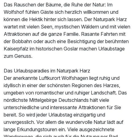
Das Rauschen der Bäume, die Ruhe der Natur: Im
Für 3 Tage
367,00 €
p.P. ab
Wolfshof fühlen Gäste sich herzlich willkommen und
können die Hektik hinter sich lassen. Der Naturpark Harz
wartet mit vielen Seen, mystischen Wäldern und mit vielen
Attraktionen auf die ganze Familie. Rasante Fahrten mit
der Bobbahn oder auch eine Besichtigung der berühmten
Einzelzimmer
Kaiserpfalz im historischen Goslar machen Urlaubstage
1 Erwachsenen
zum Genuss.
Das Urlaubsparadies im Naturpark Harz
Der anerkannte Luftkurort Wolfshagen liegt ruhig und
idyllisch in einer der schönsten Regionen des Harzes,
umgeben von romantischer und ruhiger Landschaft. Das
nördlichste Mittelgebirge Deutschlands hält viele
unterschiedliche und interessante Attraktionen für Sie
bereit. So wird jeder Urlaubstag einzigartig und
unvergesslich. Vor allem die wundervolle Natur lädt auf
lange Erkundungstouren ein. Viele ausgezeichnete
Wanderwege, die sich auch für die Nutzung per Rad