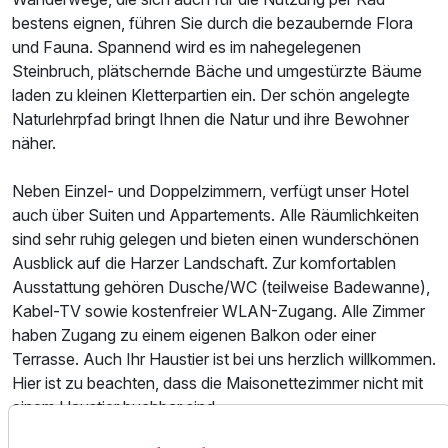
bestens eignen, führen Sie durch die bezaubernde Flora
und Fauna. Spannend wird es im nahegelegenen
Ausstattung
Steinbruch, plätschernde Bäche und umgestürzte Bäume
laden zu kleinen Kletterpartien ein. Der schön angelegte
Naturlehrpfad bringt Ihnen die Natur und ihre Bewohner
Für 3 Tage
299,00 €
p.P. ab
näher.
Neben Einzel- und Doppelzimmern, verfügt unser Hotel
auch über Suiten und Appartements. Alle Räumlichkeiten
sind sehr ruhig gelegen und bieten einen wunderschönen
Maisonettezimmer
Ausblick auf die Harzer Landschaft. Zur komfortablen
2 Erwachsene
Ausstattung gehören Dusche/WC (teilweise Badewanne),
Kabel-TV sowie kostenfreier WLAN-Zugang. Alle Zimmer
haben Zugang zu einem eigenen Balkon oder einer
Terrasse. Auch Ihr Haustier ist bei uns herzlich willkommen.
Hier ist zu beachten, dass die Maisonettezimmer nicht mit
einem Haustier buchbar sind.