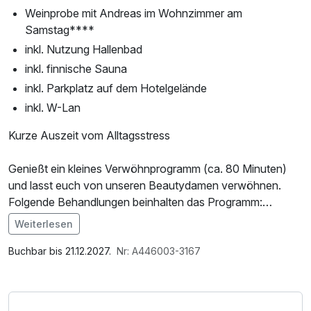
Weinprobe mit Andreas im Wohnzimmer am
Samstag****
inkl. Nutzung Hallenbad
inkl. finnische Sauna
inkl. Parkplatz auf dem Hotelgelände
inkl. W-Lan
Kurze Auszeit vom Alltagsstress
Genießt ein kleines Verwöhnprogramm (ca. 80 Minuten)
und lasst euch von unseren Beautydamen verwöhnen.
Folgende Behandlungen beinhalten das Programm:
Gesichtsreinigung, Peeling, Entfernung von
Weiterlesen
Hautunreinheiten, typgerechte Maske/Packung,
Im Angebot enthalten
Handpeeling und Handmassage
Saunabenutzung, Parkplatz, Nutzung des
Buchbar bis 21.12.2027.
Nr: A446003-3167
Wellnessbereichs, W-LAN Nutzung / Internetnutzung
**** Dies ist eine kostenfreie Zusatzleistung vom Haus.
Bitte beachtet hierzu die Wochenausschreibungen vor Ort.