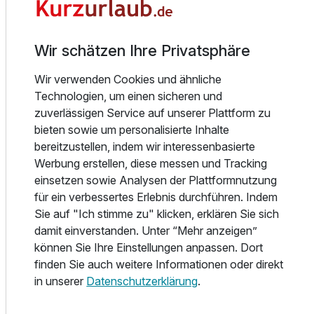
Haustierfreundlich: Dein vierbeiniger Freund ist bei uns
herzlich willkommen. Erlebe einen unvergesslichen Urlaub
mit deinem Hund im Harz.
Wir schätzen Ihre Privatsphäre
Liebe geht durch den Magen
Wir verwenden Cookies und ähnliche
Wir legen besonderen Wert auf unser kulinarisches
Technologien, um einen sicheren und
Angebot. Beginnen Sie den Tag an unserem reichhaltigen
zuverlässigen Service auf unserer Plattform zu
Frühstücksbuffet, bestehend aus kalten und warmen
Ausstattung
bieten sowie um personalisierte Inhalte
Speisen und Getränken. Nachmittags genießen Sie auf
bereitzustellen, indem wir interessenbasierte
unserer großen Sonnenterrasse oder in unserem
Werbung erstellen, diese messen und Tracking
Für 3 Tage
297,00 €
p.P. ab
Wohnzimmer, bei Kaffee und Kuchen, den traumhaften
einsetzen sowie Analysen der Plattformnutzung
Blick auf den Harz. Abends überraschen wir Sie mit
für ein verbessertes Erlebnis durchführen. Indem
nationalen und internationalen Köstlichkeiten in unserem
Sie auf "Ich stimme zu" klicken, erklären Sie sich
hauseigenen Restaurant. Einen besonderen Höhepunkt
damit einverstanden. Unter “Mehr anzeigen”
bilden die regionalen Spezialitäten aus dem Harz.
können Sie Ihre Einstellungen anpassen. Dort
Selbstverständlich erhalten Sie bei uns auf Wunsch auch
finden Sie auch weitere Informationen oder direkt
vegetarische Speisen, Vollwert- und Diabetiker-Kost. Bitte
in unserer
Datenschutzerklärung
.
teilen Sie uns diesen Wunsch noch vor Anreise mit.