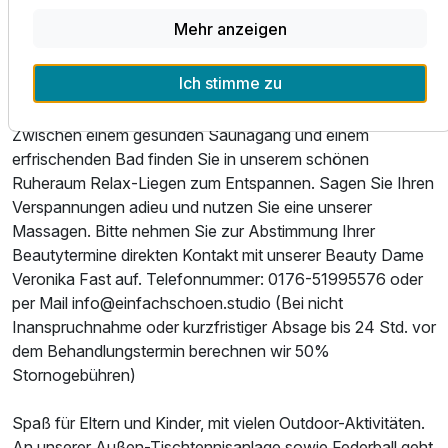
Schönheit für Körper und Seele
Mehr anzeigen
Erholen Sie sich nach einem erlebnisreichen Urlaubstag in
unserem großzügigen Wellnessbereich. Hier warten eine
Ich stimme zu
Finnische Sauna. Abkühlung finden Sie in unserem
sonnendurchfluteten Hallenbad mit Blick ins Grüne.
Zwischen einem gesunden Saunagang und einem
erfrischenden Bad finden Sie in unserem schönen
Ruheraum Relax-Liegen zum Entspannen. Sagen Sie Ihren
Verspannungen adieu und nutzen Sie eine unserer
Massagen. Bitte nehmen Sie zur Abstimmung Ihrer
Beautytermine direkten Kontakt mit unserer Beauty Dame
Veronika Fast auf. Telefonnummer: 0176-51995576 oder
per Mail info@einfachschoen.studio (Bei nicht
Inanspruchnahme oder kurzfristiger Absage bis 24 Std. vor
dem Behandlungstermin berechnen wir 50%
Stornogebühren)
Spaß für Eltern und Kinder, mit vielen Outdoor-Aktivitäten.
An unserer Außen-Tischtennisanlage sowie Federball geht