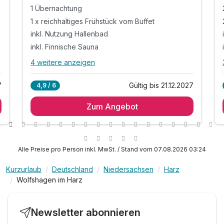
1 Übernachtung
1 x reichhaltiges Frühstück vom Buffet
inkl. Nutzung Hallenbad
inkl. Finnische Sauna
4 weitere anzeigen
Alle Inklusivleistungen
8 enthalten
7
Gültig bis 21.12.2027
4,9 / 6
1 Übernachtung
Zum Angebot
1 x reichhaltiges Frühstück vom Buffet
inkl. Nutzung Hallenbad
inkl. Finnische Sauna
inkl. Kinderspielplatz im Außenbereich
Alle Preise pro Person inkl. MwSt. / Stand vom 07.08.2026 03:24
inkl. Kinderspielzimmer im Hotel
Kurzurlaub
Deutschland
Niedersachsen
Harz
inkl. Parkplatz auf dem Hotelgelände
Wolfshagen im Harz
inkl. Wlan Nutzung
Newsletter abonnieren