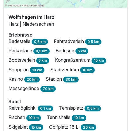
Wolfshagen im Harz
Harz | Niedersachsen
Erlebnisse
Badestelle
Fahrradverleih
0,5 km
0,5 km
Parkanlage
Badesee
0,5 km
5 km
Bootsverleih
Kongreßzentrum
5 km
10 km
Shopping
Stadtzentrum
10 km
10 km
Kasino
Stadion
20 km
30 km
Messegelände
70 km
Sport
Reitmöglichk.
Tennisplatz
0,1 km
0,5 km
Fischen
Tennishalle
10 km
10 km
Skigebiet
Golfplatz 18 L.
15 km
20 km