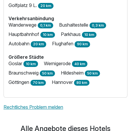
Golfplatz 9 L.
20 km
Verkehrsanbindung
Wanderwege
Bushaltestelle
0,1 km
0,3 km
Hauptbahnhof
Parkhaus
10 km
10 km
Autobahn
Flughafen
20 km
90 km
Größere Städte
Goslar
Wernigerode
10 km
40 km
Braunschweig
Hildesheim
50 km
50 km
Göttingen
Hannover
70 km
80 km
Rechtliches Problem melden
Alle Angebote dieses Hotels