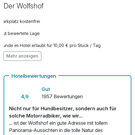
Tag buchen)
Der Wolfshof
pro Person (1 Tag/e)
Parkplatz kostenfrei
Haustier (NICHT im Maisonette möglich)
10,00 €
Gut bewertete Lage
pro Tag (1 Tag/e)
Hunde im Hotel erlaubt für 10,00 € pro Stück / Tag
Late Check Out
50,00 €
Mehr anzeigen
Auch vegetarische Speisen
pro Aufenthalt
Kostenloses W-LAN
Leihbademantel
5,00 €
Hotelbewertungen
pro Stück
Obstkorb
6,00 €
Gut
pro Zimmer
4,9
1957 Bewertungen
Nicht nur für Hundbesitzer, sondern auch für
Saunatuch
1,00 €
solche Motorradbiker, wie wir...
pro Stück
... ist der Wolfshof ein gute Adresse mit tollem
Panorama-Aussichten in die tolle Natur des