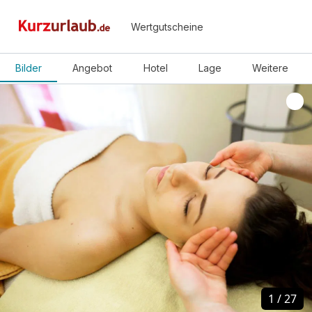
Wertgutscheine
Bilder
Angebot
Hotel
Lage
Weitere
1
1
/
/
27
27