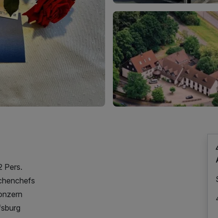
2 Pers.
üchenchefs
onzern
fsburg