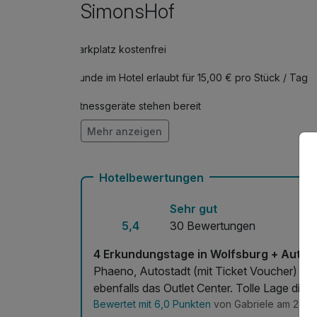
SimonsHof
Parkplatz kostenfrei
Hunde im Hotel erlaubt für 15,00 € pro Stück / Tag
Fitnessgeräte stehen bereit
Mehr anzeigen
Mit Hotelbar
Hotelbewertungen
Sehr gut
5,4
30 Bewertungen
4 Erkundungstage in Wolfsburg + Autos
Phaeno, Autostadt (mit Ticket Voucher) sup
ebenfalls das Outlet Center. Tolle Lage di
Bewertet mit 6,0 Punkten
von Gabriele am 28.0