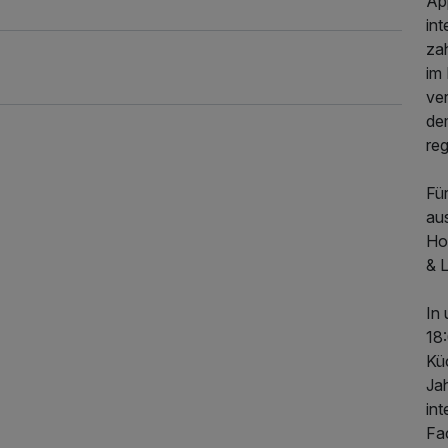
Ap
int
za
im
ver
de
reg
Fü
aus
Ho
249,00 €
p.P. ab
& 
In 
18
Kü
Ja
int
Fac