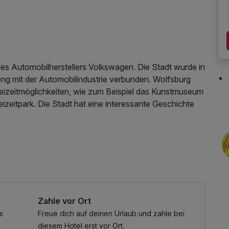
 des Automobilherstellers Volkswagen. Die Stadt wurde in
eng mit der Automobilindustrie verbunden. Wolfsburg
Freizeitmöglichkeiten, wie zum Beispiel das Kunstmuseum
izeitpark. Die Stadt hat eine interessante Geschichte
N Nutzung / Internetnutzung, Nutzung Öffentliches
ut, Zimmerupgrade
Zahle vor Ort
s
Freue dich auf deinen Urlaub und zahle bei
diesem Hotel erst vor Ort.