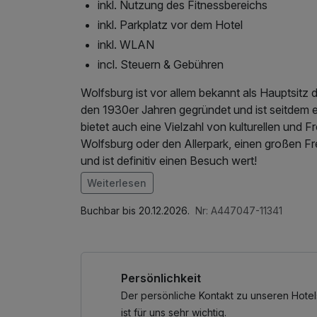
inkl. Nutzung des Fitnessbereichs
inkl. Parkplatz vor dem Hotel
inkl. WLAN
incl. Steuern & Gebühren
Wolfsburg ist vor allem bekannt als Hauptsitz
den 1930er Jahren gegründet und ist seitdem 
bietet auch eine Vielzahl von kulturellen und 
Wolfsburg oder den Allerpark, einen großen Fre
und ist definitiv einen Besuch wert!
Weiterlesen
Im Angebot enthalten
Parkplatz, Nutzung des Fitnessbereichs, W-LA
Buchbar bis 20.12.2026.
Nr: A447047-11341
Internetterminal, Tageszeitung, Late Check O
Persönlichkeit
Der persönliche Kontakt zu unseren Hotel
ist für uns sehr wichtig.