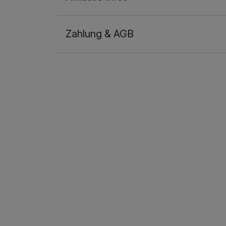
Zahlung & AGB
Ausstattung
Zusatznächte
Für 4 Tage
Dreibettzimmer
3 Erwachsene