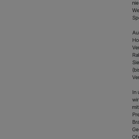
ni
We
Spe
Auc
249,00 €
p.P. ab
Ho
Ve
Ra
Si
(b
Ve
In
wi
mi
Pre
Bra
Ge
Of