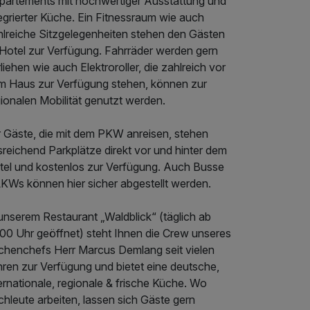
partements mit hochwertiger Ausstattung und
egrierter Küche. Ein Fitnessraum wie auch
hlreiche Sitzgelegenheiten stehen den Gästen
 Hotel zur Verfügung. Fahrräder werden gern
liehen wie auch Elektroroller, die zahlreich vor
m Haus zur Verfügung stehen, können zur
ionalen Mobilität genutzt werden.
r Gäste, die mit dem PKW anreisen, stehen
reichend Parkplätze direkt vor und hinter dem
tel und kostenlos zur Verfügung. Auch Busse
LKWs können hier sicher abgestellt werden.
unserem Restaurant „Waldblick“ (täglich ab
:00 Uhr geöffnet) steht Ihnen die Crew unseres
chenchefs Herr Marcus Demlang seit vielen
hren zur Verfügung und bietet eine deutsche,
ernationale, regionale & frische Küche. Wo
hleute arbeiten, lassen sich Gäste gern