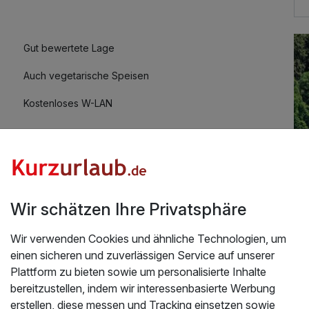
Gut bewertete Lage
Auch vegetarische Speisen
Kostenloses W-LAN
Wir schätzen Ihre Privatsphäre
Wir verwenden Cookies und ähnliche Technologien, um
Üb
tadt & Designer Outlet Bonus
einen sicheren und zuverlässigen Service auf unserer
er, beides gut erreichbar und empfehlenswert,
He
Plattform zu bieten sowie um personalisierte Inhalte
rekt am Wald, insgesamt ein wunderbares Wochenende.
bereitzustellen, indem wir interessenbasierte Werbung
4.2026
de
erstellen, diese messen und Tracking einsetzen sowie