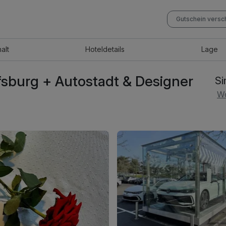
Gutschein vers
halt
Hotel
details
Lage
sburg + Autostadt & Designer
S
Wo