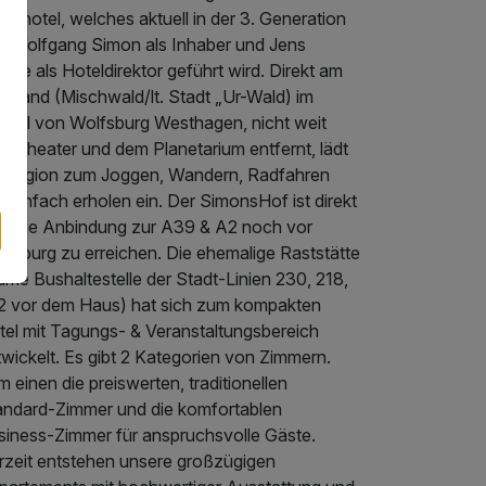
vathotel, welches aktuell in der 3. Generation
n Wolfgang Simon als Inhaber und Jens
zke als Hoteldirektor geführt wird. Direkt am
ldrand (Mischwald/lt. Stadt „Ur-Wald) im
tsteil von Wolfsburg Westhagen, nicht weit
m Theater und dem Planetarium entfernt, lädt
e Region zum Joggen, Wandern, Radfahren
 einfach erholen ein. Der SimonsHof ist direkt
er die Anbindung zur A39 & A2 noch vor
lfsburg zu erreichen. Die ehemalige Raststätte
me Bushaltestelle der Stadt-Linien 230, 218,
2 vor dem Haus) hat sich zum kompakten
tel mit Tagungs- & Veranstaltungsbereich
wickelt. Es gibt 2 Kategorien von Zimmern.
 einen die preiswerten, traditionellen
andard-Zimmer und die komfortablen
siness-Zimmer für anspruchsvolle Gäste.
rzeit entstehen unsere großzügigen