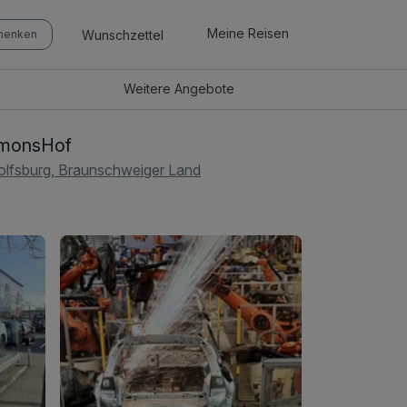
Meine Reisen
Wunschzettel
chenken
Weitere
Angebote
imonsHof
lfsburg, Braunschweiger Land