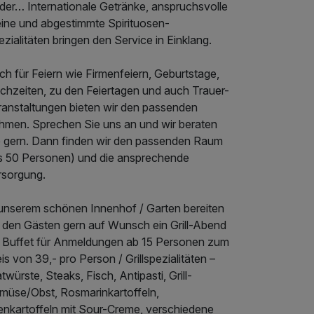
eder… Internationale Getränke, anspruchsvolle
ine und abgestimmte Spirituosen-
zialitäten bringen den Service in Einklang.
h für Feiern wie Firmenfeiern, Geburtstage,
chzeiten, zu den Feiertagen und auch Trauer-
ranstaltungen bieten wir den passenden
hmen. Sprechen Sie uns an und wir beraten
e gern. Dann finden wir den passenden Raum
is 50 Personen) und die ansprechende
rsorgung.
 unserem schönen Innenhof / Garten bereiten
r den Gästen gern auf Wunsch ein Grill-Abend
t Buffet für Anmeldungen ab 15 Personen zum
is von 39,- pro Person / Grillspezialitäten –
twürste, Steaks, Fisch, Antipasti, Grill-
müse/Obst, Rosmarinkartoffeln,
enkartoffeln mit Sour-Creme, verschiedene