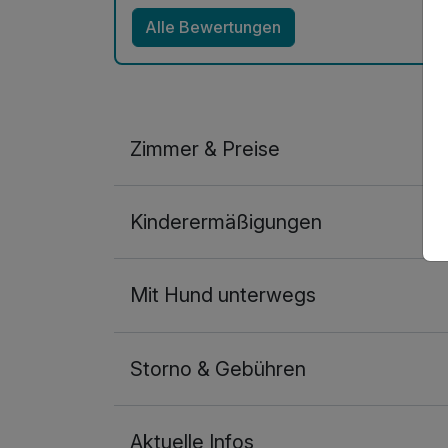
Alle Bewertungen
Zimmer & Preise
Doppelzimmer Standard
Kinderermäßigungen
2 Erwachsene und 1 Kind
Mit Hund unterwegs
Storno & Gebühren
Aktuelle Infos