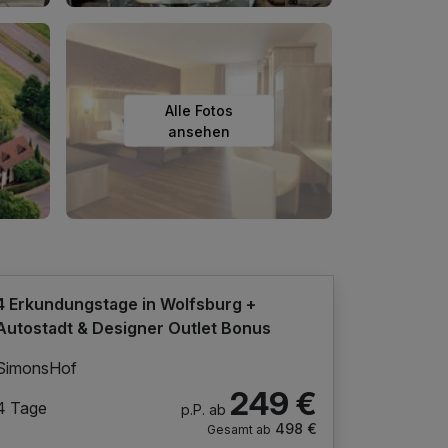
Alle Fotos
ansehen
4 Erkundungstage in Wolfsburg +
Autostadt & Designer Outlet Bonus
SimonsHof
249 €
4 Tage
p.P. ab
498 €
Gesamt ab