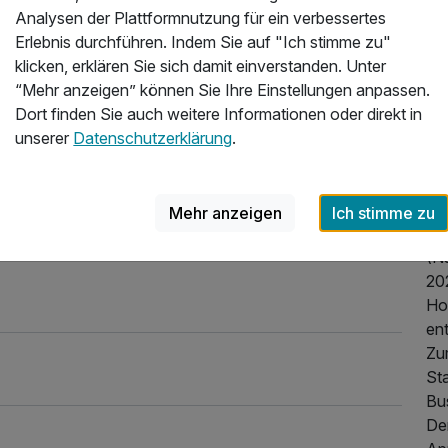
Pri
Analysen der Plattformnutzung für ein verbessertes
vo
Erlebnis durchführen. Indem Sie auf "Ich stimme zu"
Kat
klicken, erklären Sie sich damit einverstanden. Unter
Wa
“Mehr anzeigen” können Sie Ihre Einstellungen anpassen.
Or
Dort finden Sie auch weitere Informationen oder direkt in
vo
unserer
Datenschutzerklärung
.
di
und
üb
Mehr anzeigen
Ich stimme zu
Wo
(Na
20
Ho
ent
Zum
St
Bu
De