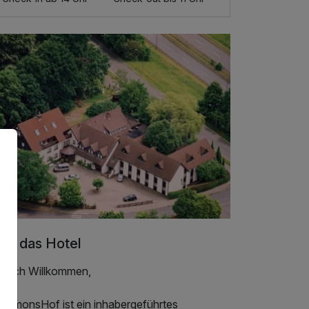
er das Hotel
rzlich Willkommen,
r SimonsHof ist ein inhabergeführtes